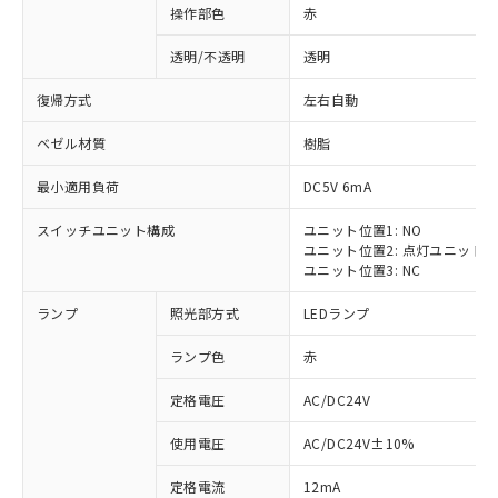
操作部色
赤
透明/不透明
透明
復帰方式
左右自動
ベゼル材質
樹脂
最小適用負荷
DC5V 6mA
スイッチユニット構成
ユニット位置1: NO
ユニット位置2: 点灯ユニット
ユニット位置3: NC
ランプ
照光部方式
LEDランプ
ランプ色
赤
定格電圧
AC/DC24V
使用電圧
AC/DC24V±10%
定格電流
12mA