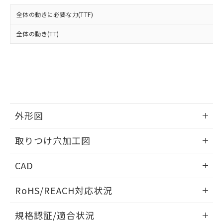
および当社の共同利用者が、当社の製
下記の非含有証明書をダウンロードするこ
品・サービスに関するお客様との取
全体の動きに必要な力(TTF)
とができます。
合意する
キャンセル
引・商談に必要な範囲で利用すること
をご了承ください。
全体の動き(TT)
EU RoHS指令（10物質）の非含有証明書
※当社の共同利用者とは、
"個人情報
51物質の非含有証明書（当社基準）
の共同利用に関して"
の「1.共同利
※本証明書は発行日時点で非含有を証明す
用者の範囲」に記載されている法人を
るもので、過去に遡って非含有を証明する
指します。
ものではありません。
また、RoHS指令のフタル酸エステル類４
物質の対応では、対応完了までの期間は出
荷製品に未対応品が混在することから備考
外形図
欄に対応日を記載しておりました。
情報更新：2026/05/21
既に当社にて対応品への在庫切替を完了
取りつけ穴加工図
していることから、特段のことがない限
り、2022年1月12日より割愛しておりま
情報更新：2026/05/21
CAD
す。
ログイン/会員登録いただくと、CADデータをダウンロー
RoHS/REACH対応状況
ドすることができます。
情報更新：2026/7/29
規格認証/適合状況