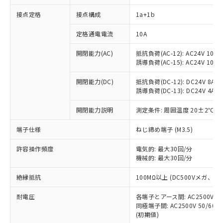
接点定格
接点構成
1a+1b
※1 対応状況
定格通電電流
10A
対応済み：EU RoHS指令（10物質）の
開閉能力(AC)
抵抗負荷(AC-12): AC24V 10A/A
非含有に対応した製品が提供可能な商品で
誘導負荷(AC-15): AC24V 10A/AC
す。
対応予定：EU RoHS指令（10物質）の非含
開閉能力(DC)
抵抗負荷(DC-12): DC24V 8A/DC
ご利用条件
有に対応した製品に切り替える予定のある
誘導負荷(DC-13): DC24V 4A/DC
商品です。
対応予定なし：EU RoHS指令（10物質）の
開閉能力説明
測定条件: 周囲温度 20±2℃、
以下の条件をお読みいただき、同意のうえ
非含有に非対応の商品で、対応品を出す予
ご利用ください。
端子仕様
ねじ締め端子 (M3.5)
定はありません。
調査・確認中：EU RoHS指令（10物質）の
本サービスは、当社制御機器事業取扱
※1 中国RoHS○×表
許容操作頻度
電気的: 最大30回/分
非含有の対応状況を調査中または確認中の
商品の当社在庫状況および標準価格
機械的: 最大30回/分
商品です。
(税抜)を提供させていただくもので
「○」：最大均質材料含有率が中国RoHSの
非該当品：ライセンス料など無形物で、有
す。
絶縁抵抗
100MΩ以上 (DC500Vメガ、
基準値以下であることを示します。
害物質有無と関係のない商品です。
当社制御機器事業取扱商品の中には、
「×」：最大均質材料含有率が中国RoHSの
仕入先様の事情により、非含有部品として
耐電圧
各端子とアース間: AC2500V 50/
本サービスの対象外となる商品もある
基準値を超えていることを示します。
いたものが、含有品と判明した場合などや
当社は、これら貴社製品のうち、外国
同極端子間: AC2500V 50/60
ことをご了承ください。
「－」：未確認です。当社販売部門へお問
むを得ず変更することがあります。
(初期値)
為替および外国貿易法に定める商品
在庫状況および標準価格照会結果は、
い合わせください。