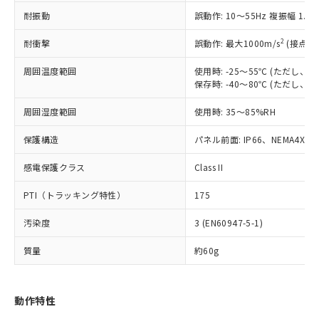
（以下｢規制貨物等」という）を輸出
記載している更新日時点での社内デー
耐振動
誤動作: 10～55Hz 複振幅 1.
*EU RoHS指令（10物質）：
または国外への提供する場合は、日本
記
タに基づき作成されるものであり、閲
説明
鉛(Pb) 1000ppm以下、 水銀(Hg) 1000ppm以下、 カド
*中国RoHS10物質の基準値 (GB/T26572)：
国政府の輸出許可(または役務取引許
号
覧された時点での実際の在庫および標
ミウム(Cd) 100ppm以下、
Pb(鉛) :1000ppm、 Hg(水銀) : 1000ppm、 Cd(カドミウ
2
耐衝撃
誤動作: 最大1000m/s
(接点開
可)を取得するなどの必要な手続きを
六価クロム(Cr(Ⅵ)) 1000ppm以下、ポリ臭化ビフェニル
ム) : 100ppm、
準価格とは異なる場合があることをご
類(PBB) 1000ppm以下、ポリ臭化ジフェニルエーテル類
Cr(Ⅵ)(六価クロム) : 1000ppm、 PBBs(ポリ臭化ビフェ
とります。
了承ください。
(PBDE) 1000ppm以下、フタル酸ビス(2-エチルヘキシ
周囲温度範囲
使用時: -25～55℃ (ただし
○
一定数以上の在庫あり
ニル類) : 1000ppm、 PBDEs(ポリ臭化ジフェニルエーテ
当社は規制貨物を破棄する場合は、完
ル) (DEHP)(別名：DOP) 1000ppm以下、フタル酸ブチ
正式な納期状況および標準価格はお客
ル類) : 1000ppm、
保存時: -40～80℃ (ただし
ルベンジル（BBP） 1000ppm以下、フタル酸ジブチル
全に破砕するなど、違法に輸出されな
DBP(フタル酸ジブチル) : 1000ppm、 DIBP(フタル酸ジ
様のお取引先、またはお客様担当のオ
（DBP） 1000ppm以下、フタル酸ジイソブチル
イソブチル) : 1000ppm、 BBP(フタル酸ブチルベンジ
△
一定数には満たないが在庫あり
いよう必要な手段を講じます。
周囲湿度範囲
使用時: 35～85%RH
ムロン制御機器販売店・当社販売員に
(DIBP) 1000ppm以下
ル) : 1000ppm、
当社は貴社製品を、核兵器、ミサイ
但し、RoHS指令で産業用監視および制御機器に対する
DEHP(フタル酸ビス(2-エチルヘキシル)) : 1000ppm
ご相談ください。
適用除外項目は除く。
ル、化学兵器、生物兵器またはその他
保護構造
パネル前面: IP66、NEMA4X, N
－
在庫なし(最新の在庫状況につ
オムロン制御機器販売店や当社販売拠
フタル酸エステル類の４物質については閾値を超える意
武器並びにこれらの製造装置等に一切
いては、お客様のお取引先、ま
図的な使用がないことを確認しています。
点は「
販売ネットワーク
」をご確認
※2 環境保護使用期限
感電保護クラス
Class II
使用いたしません。
たはお客様担当のオムロン制御
ください。
当社は、貴社製品を第三者に販売する
機器販売店・当社販売員にご確
在庫状況および標準価格結果を当社の
PTI（トラッキング特性）
175
※2 対応予定月
「ｅ」：有害物質（10物質）のすべてが基
場合は、上記1、2および3の内容を当
認ください)
事前の承諾なく第三者に漏洩または開
準値以下であることを示します。
該第三者に通知します。また当社は、
示しないようお願いします。
汚染度
3 (EN60947-5-1)
部品在庫の切り替え状況などにより、予定
「10」：通常の使用状況下において有害物
販売先および販売に係わる関係者が違
マイパーツ機能（部品リスト作成サー
空
受注生産機種、また在庫状況の
月が前後することがあります。
質が外部に漏えいし、環境に深刻な影響を
法に輸出するおそれがある場合は、取
ビス）をご利用いただくには、I-Web
白
情報を公開していない機種
質量
約60g
及ぼさない年数を意味します。
り引きをいたしません。
メンバーズにご登録されている必要が
「－」：未確認です。当社販売部門へお問
あります。
い合わせください。
お客様が当ウェブサイト上で当社にご
動作特性
※3 非含有証明書ダウンロード
登録された部品リストについて、当社