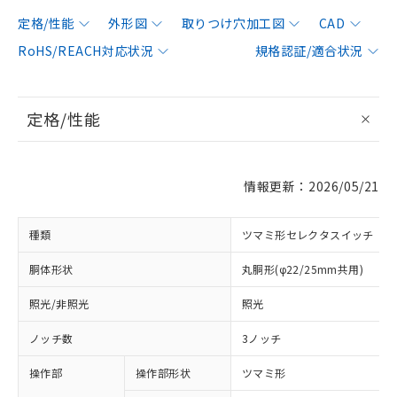
定格/性能
外形図
取りつけ穴加工図
CAD
RoHS/REACH対応状況
規格認証/適合状況
定格/性能
情報更新：2026/05/21
種類
ツマミ形セレクタスイッチ
胴体形状
丸胴形(φ22/25mm共用)
照光/非照光
照光
ノッチ数
3ノッチ
操作部
操作部形状
ツマミ形