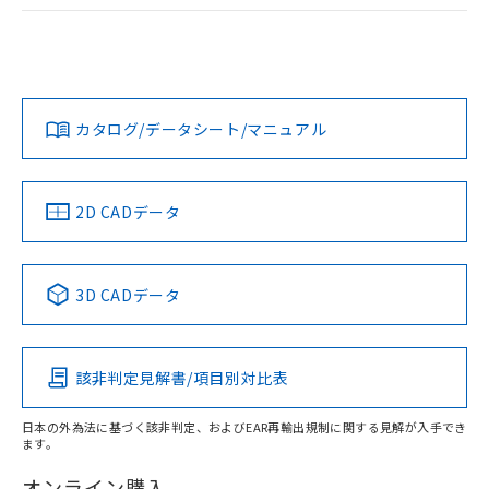
ログイン/会員登録
EU RoHS
注意事項・凡例
UL認証
CSA認証
CEマーキング
Yes
Yes
Yes
対応状況
対応予定月
※1
※2
ダウンロードデータをご利用いただく前に、以下を必ずお読
みください。
カタログ/データシート/マニュアル
対応済み
ソフトウェアの使用条件
LR型式承認
DNV型式承認
BV型式承認
KR型式承
（イギリス
（ノルウェー
（フランス
（韓国
船舶規格）
船舶規格）
船舶規格）
船舶規格
中国 RoHS
注意事項・凡例
2D CADデータ
No
No
No
No
中国 RoHS表
※1 ※2
3D CADデータ
この製品の規格認証/適合状況ページへ
Pb
Hg
Cd
Cr(VI)
その他の認証はこちらのページからご検索ください
該非判定見解書/項目別対比表
X
O
O
O
日本の外為法に基づく該非判定、およびEAR再輸出規制に関する見解が入手でき
ます。
"対応済み"や非含有の記載がされた商品であっても、流通
在庫等で未対応品が混在する可能性があります。
オンライン購入