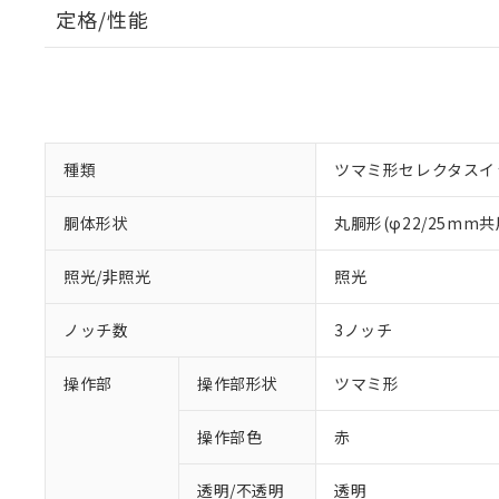
定格/性能
種類
ツマミ形セレクタスイ
胴体形状
丸胴形(φ22/25mm共
照光/非照光
照光
ノッチ数
3ノッチ
操作部
操作部形状
ツマミ形
操作部色
赤
透明/不透明
透明