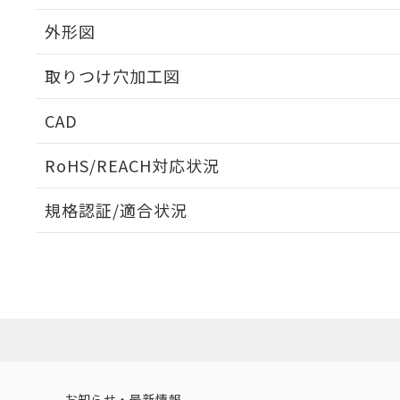
外形図
取りつけ穴加工図
CAD
ログイン/会員登録いただくと、CADデータをダウンロ
RoHS/REACH対応状況
規格認証/適合状況
EU RoHS
注意事項・凡例
UL認証
CSA認証
CEマーキング
ダウンロードデータをご利用いただく前に、以下を必ずお読
Yes
Yes
Yes
対応状況
対応予定月
※1
※2
ソフトウェアの使用条件
対応済み
LR型式承認
DNV型式承認
BV型式承認
KR
（イギリス
（ノルウェー
（フランス
（
お知らせ・最新情報