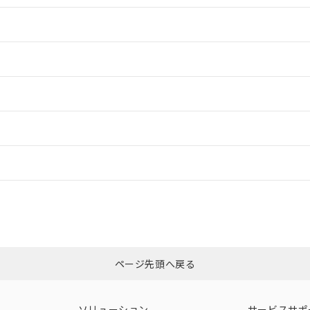
情報更新：2
情報更新：2
ードすることができます。
情報更新：
ログイン/会員登録
CCC認証
電波法
みください。
Yes
N/A
非含有証明書
※3
ページ先頭へ戻る
ダウンロードはこちら
型式承認
NK型式承認
ABS型式承認
韓国
（日本
（アメリカ
ソリューション
サービスサポ