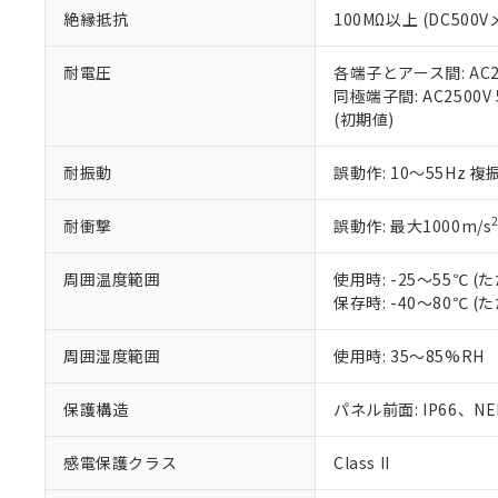
絶縁抵抗
100MΩ以上 (DC5
さい。
下記の非含有証明
※当社の共同
いる法人を指
EU RoHS指令（
耐電圧
各端子とアース間: AC250
51物質の非含有証
同極端子間: AC2500V
※本証明書は発行
(初期値)
また、RoHS指
混在することから
耐振動
誤動作: 10～55Hz 複
既に当社にて対応
り割愛しておりま
耐衝撃
誤動作: 最大1000m/s
周囲温度範囲
使用時: -25～55℃
保存時: -40～80℃
周囲湿度範囲
使用時: 35～85%RH
保護構造
パネル前面: IP66、NEM
感電保護クラス
Class II