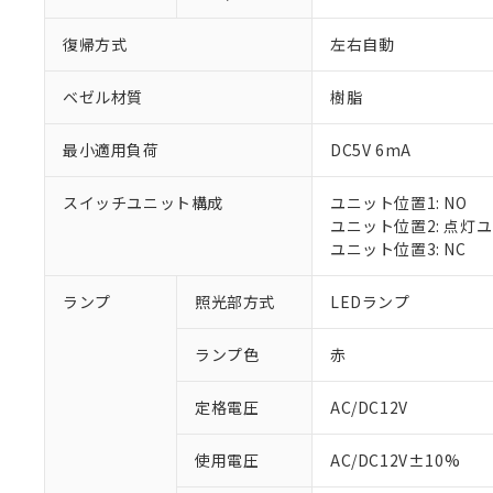
復帰方式
左右自動
ベゼル材質
樹脂
最小適用負荷
DC5V 6mA
スイッチユニット構成
ユニット位置1: NO
ユニット位置2: 点灯
ユニット位置3: NC
ランプ
照光部方式
LEDランプ
ランプ色
赤
定格電圧
AC/DC12V
※1 対応状況
使用電圧
AC/DC12V±10%
対応済み：EU