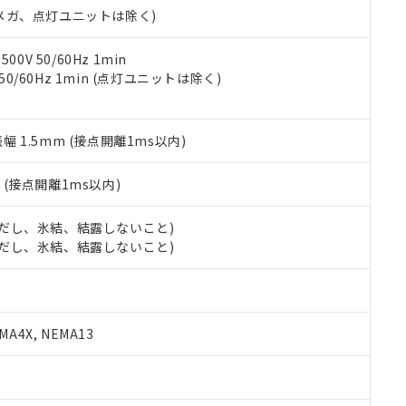
合意する
キャンセル
00Vメガ、点灯ユニットは除く)
書をダウンロードすることができます。
利用者とは、
"個人情報の共同利用に関して"
の「1.共同利用者の
します。
10物質）の非含有証明書
0V 50/60Hz 1min
明書（当社基準）
 50/60Hz 1min (点灯ユニットは除く)
日時点で非含有を証明するもので、過去に遡って非含有を証明するも
令のフタル酸エステル類４物質の対応では、対応完了までの期間は出
備考欄に対応日を記載しておりました。
振幅 1.5mm (接点開離1ms以内)
品への在庫切替を完了していることから、特段のことがない限り、20
す。
2
(接点開離1ms以内)
 (ただし、氷結、結露しないこと)
 (ただし、氷結、結露しないこと)
A4X, NEMA13