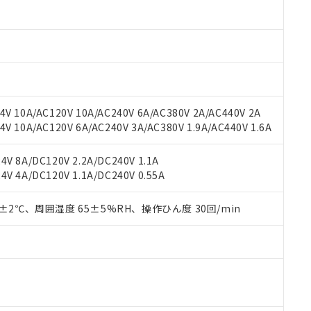
oHS指令（10物質）の非含有に対応した製品に切り替える予定のある
 RoHS指令（10物質）の非含有に非対応の商品で、対応品を出す予
 RoHS指令（10物質）の非含有の対応状況を調査中または確認中の
ンス料など無形物で、有害物質有無と関係のない商品です。
○×表
より、非含有部品としていたものが、含有品と判明した場合などやむ
みいただき、同意のうえご利用ください。
材料含有率が中国RoHSの基準値以下であることを示します。
材料含有率が中国RoHSの基準値を超えていることを示します。
、当社制御機器事業取扱商品の当社在庫状況および標準価格(税抜)
ら貴社製品のうち、外国為替および外国貿易法に定める商品（以下｢
質）：
V 10A/AC120V 10A/AC240V 6A/AC380V 2A/AC440V 2A
す。当社販売部門へお問い合わせください。
 水銀(Hg) 1000ppm以下、 カドミウム(Cd) 100ppm以下、
たは国外への提供する場合は、日本国政府の輸出許可(または役務取
 10A/AC120V 6A/AC240V 3A/AC380V 1.9A/AC440V 1.6A
000ppm以下、ポリ臭化ビフェニル類(PBB) 1000ppm以下、ポリ臭化ジフェニルエーテル類(P
事業取扱商品の中には、本サービスの対象外となる商品もあること
手続きをとります。
キシル) (DEHP)(別名：DOP) 1000ppm以下、フタル酸ブチルベンジル（BBP） 100
(GB/T26572)：
以下、フタル酸ジイソブチル (DIBP) 1000ppm以下
び標準価格照会結果は、記載している更新日時点での社内データに
物を破棄する場合は、完全に破砕するなど、違法に輸出されないよ
(水銀) : 1000ppm、 Cd(カドミウム) : 100ppm、
業用監視および制御機器に対する適用除外項目は除く。
V 8A/DC120V 2.2A/DC240V 1.1A
覧された時点での実際の在庫および標準価格とは異なる場合がある
1000ppm、 PBBs(ポリ臭化ビフェニル類) : 1000ppm、 PBDEs(ポリ臭化ジフェニルエーテル類
物質については閾値を超える意図的な使用がないことを確認しています。
V 4A/DC120V 1.1A/DC240V 0.55A
上の在庫あり
 1000ppm、 DIBP(フタル酸ジイソブチル) : 1000ppm、 BBP(フタル酸ブチルベンジル) :
品を、核兵器、ミサイル、化学兵器、生物兵器またはその他武器並
チルヘキシル)) : 1000ppm
況および標準価格はお客様のお取引先、またはお客様担当のオムロ
用いたしません。
ご相談ください。
0±2℃、周囲湿度 65±5%RH、操作ひん度 30回/min
は満たないが在庫あり
製品を第三者に販売する場合は、上記1、2および3の内容を当該第
機器販売店や当社販売拠点は「
販売ネットワーク
」をご確認くだ
販売先および販売に係わる関係者が違法に輸出するおそれがある場
用期限
び標準価格結果を当社の事前の承諾なく第三者に漏洩または開示し
え状況などにより、予定月が前後することがあります。
(最新の在庫状況については、お客様のお取引先、またはお客様担当
（10物質）のすべてが基準値以下であることを示します。
店・当社販売員にご確認ください)
能（部品リスト作成サービス）をご利用いただくには、I-Webメン
使用状況下において有害物質が外部に漏えいし、環境に深刻な影響を
あります。
機種、また在庫状況の情報を公開していない機種
ェブサイト上で当社にご登録された部品リストについて、当社およ
書ダウンロード
す。当社販売部門へお問い合わせください。
品・サービスに関するお客様との取引・商談に必要な範囲で利用す