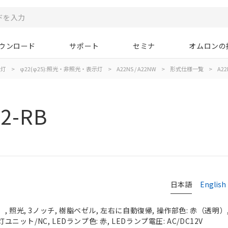
ウンロード
サポート
セミナ
オムロンの
示灯
>
φ22(φ25):照光・非照光・表示灯
>
A22NS / A22NW
>
形式仕様一覧
>
A22
2-RB
日本語
English
 照光, 3ノッチ, 樹脂ベゼル, 左右に自動復帰, 操作部色: 赤（透明）, I
ユニット/NC, LEDランプ色: 赤, LEDランプ電圧: AC/DC12V