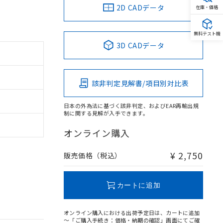
2D CADデータ
在庫・価格
無料テスト機
3D CADデータ
該非判定見解書/項目別対比表
日本の外為法に基づく該非判定、およびEAR再輸出規
制に関する見解が入手できます。
オンライン購入
¥ 2,750
販売価格（税込）
カートに追加
オンライン購入における出荷予定日は、カートに追加
～「ご購入手続き：価格・納期の確認」画面にてご確