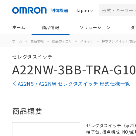
制御機器
Japan
ホーム
商品情報
ソリューション
ダ
ホーム
>
商品情報
>
商品カテゴリ
>
スイッチ
>
押ボタンスイッチ/表
セレクタスイッチ
A22NW-3BB-TRA-G10
A22NS / A22NW セレクタスイッチ 形式仕様一覧
商品概要
セレクタスイッチ（φ22）,
端子台, 接点構成: NO/点灯