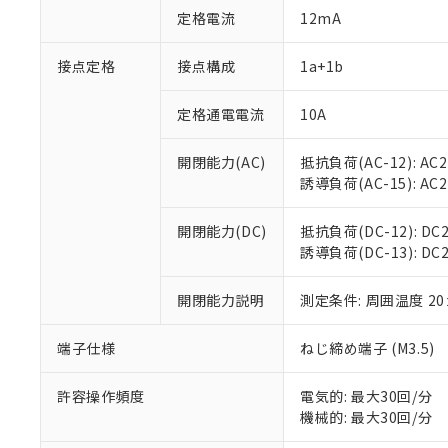
対応予定：EU R
定格電流
12mA
対応予定なし：EU
調査・確認中：EU
ご利用条件
接点定格
接点構成
1a+1b
非該当品：ライセ
※1 中国RoHS
仕入先様の事情に
があります。
定格通電電流
10A
以下の条件をお読
「○」：最大均質
「×」：最大均質
本サービスは
当社は、これ
*EU RoHS指令（10物
開閉能力(AC)
抵抗負荷(AC-12): AC24
「－」：未確認で
鉛(Pb) 1000ppm以下、
くものです。
う）を輸出ま
誘導負荷(AC-15): AC24V
記
説明
六価クロム(Cr(Ⅵ)) 1
当社制御機器
などの必要な
フタル酸ビス(2-エチルヘ
号
*中国RoHS10物質の基準値 
ル（DBP） 1000ppm
在庫状況およ
当社は規制貨
Pb(鉛) :1000ppm、 Hg
但し、RoHS指令で産
開閉能力(DC)
抵抗負荷(DC-12): DC24
のであり、閲
ます。
Cr(Ⅵ)(六価クロム) : 
フタル酸エステル類の４
誘導負荷(DC-13): DC24
○
一定数以
DBP(フタル酸ジブチル) :
い。
当社は貴社製
DEHP(フタル酸ビス(2-エ
正式な納期状
置等に一切使
当社販売員に
※2 対応予定月
開閉能力説明
測定条件: 周囲温度 2
△
一定数に
当社は、貴社
オムロン制御
また当社は、
※2 環境保護使
在庫状況およ
部品在庫の切り替
たしません。
端子仕様
ねじ締め端子 (M3.5)
－
在庫なし
す。
「ｅ」：有害物質
機器販売
マイパーツ機
「10」：通常の
許容操作頻度
電気的: 最大30回/分
ている必要が
味します。
機械的: 最大30回/分
空
受注生産
お客様が当ウ
※3 非含有証明
「－」：未確認で
白
が、当社の製