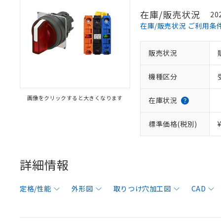
在庫/販売状況
20
在庫/販売状況 ご利用条
販売状況
機種区分
画像をクリックすると大きくなります
在庫状況
標準価格(税別)
詳細情報
定格/性能
外形図
取りつけ穴加工図
CAD