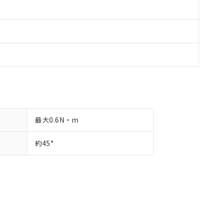
最大0.6N・m
約45°