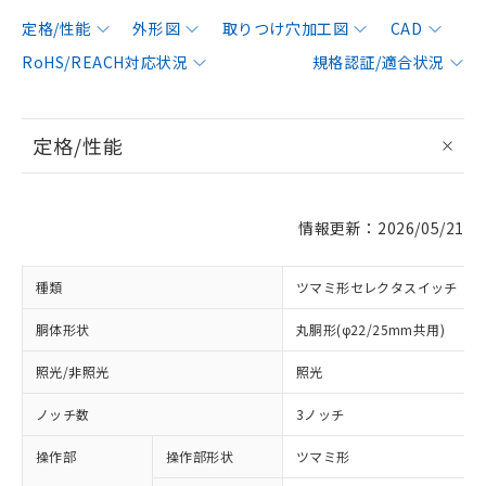
定格/性能
外形図
取りつけ穴加工図
CAD
RoHS/REACH対応状況
規格認証/適合状況
定格/性能
情報更新：2026/05/21
種類
ツマミ形セレクタスイッチ
胴体形状
丸胴形(φ22/25mm共用)
照光/非照光
照光
ノッチ数
3ノッチ
操作部
操作部形状
ツマミ形