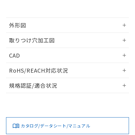
EU RoHS指令（10物質）の非含有証明書
※当社の共同利用者とは、
"個人情報
51物質の非含有証明書（当社基準）
の共同利用に関して"
の「1.共同利
※本証明書は発行日時点で非含有を証明す
用者の範囲」に記載されている法人を
るもので、過去に遡って非含有を証明する
指します。
外形図
ものではありません。
また、RoHS指令のフタル酸エステル類４
情報更新：2026/05/21
取りつけ穴加工図
物質の対応では、対応完了までの期間は出
荷製品に未対応品が混在することから備考
情報更新：2026/05/21
欄に対応日を記載しておりました。
CAD
既に当社にて対応品への在庫切替を完了
していることから、特段のことがない限
ログイン/会員登録いただくと、CADデータをダウンロー
RoHS/REACH対応状況
り、2022年1月12日より割愛しておりま
ドすることができます。
す。
情報更新：2026/7/29
規格認証/適合状況
ログイン/会員登録
EU RoHS
注意事項・凡例
UL認証
CSA認証
CEマーキング
Yes
Yes
Yes
対応状況
対応予定月
※1
※2
ダウンロードデータをご利用いただく前に、以下を必ずお読
みください。
カタログ/データシート/マニュアル
対応済み
ソフトウェアの使用条件
LR型式承認
DNV型式承認
BV型式承認
KR型式承