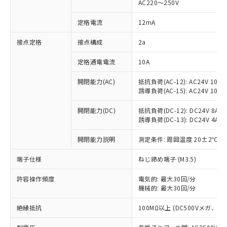
AC220～250V
対応済み：EU RoHS指令（10物質）の
非含有に対応した製品が提供可能な商品で
定格電流
12mA
す。
対応予定：EU RoHS指令（10物質）の非含
接点定格
接点構成
2a
ご利用条件
有に対応した製品に切り替える予定のある
定格通電電流
10A
商品です。
対応予定なし：EU RoHS指令（10物質）の
以下の条件をお読みいただき、同意のうえ
開閉能力(AC)
抵抗負荷(AC-12): AC24V 10A/A
非含有に非対応の商品で、対応品を出す予
誘導負荷(AC-15): AC24V 10A/AC
ご利用ください。
定はありません。
調査・確認中：EU RoHS指令（10物質）の
本サービスは、当社制御機器事業取扱
開閉能力(DC)
抵抗負荷(DC-12): DC24V 8A/DC
※1 中国RoHS○×表
非含有の対応状況を調査中または確認中の
誘導負荷(DC-13): DC24V 4A/DC
商品の当社在庫状況および標準価格
商品です。
(税抜)を提供させていただくもので
「○」：最大均質材料含有率が中国RoHSの
非該当品：ライセンス料など無形物で、有
開閉能力説明
測定条件: 周囲温度 20±2℃、
す。
基準値以下であることを示します。
害物質有無と関係のない商品です。
当社制御機器事業取扱商品の中には、
「×」：最大均質材料含有率が中国RoHSの
仕入先様の事情により、非含有部品として
端子仕様
ねじ締め端子 (M3.5)
本サービスの対象外となる商品もある
基準値を超えていることを示します。
いたものが、含有品と判明した場合などや
当社は、これら貴社製品のうち、外国
ことをご了承ください。
「－」：未確認です。当社販売部門へお問
許容操作頻度
電気的: 最大30回/分
むを得ず変更することがあります。
為替および外国貿易法に定める商品
在庫状況および標準価格照会結果は、
機械的: 最大30回/分
い合わせください。
（以下｢規制貨物等」という）を輸出
記載している更新日時点での社内デー
*EU RoHS指令（10物質）：
または国外への提供する場合は、日本
記
タに基づき作成されるものであり、閲
説明
絶縁抵抗
100MΩ以上 (DC500Vメガ、
鉛(Pb) 1000ppm以下、 水銀(Hg) 1000ppm以下、 カド
*中国RoHS10物質の基準値 (GB/T26572)：
国政府の輸出許可(または役務取引許
号
覧された時点での実際の在庫および標
ミウム(Cd) 100ppm以下、
Pb(鉛) :1000ppm、 Hg(水銀) : 1000ppm、 Cd(カドミウ
可)を取得するなどの必要な手続きを
六価クロム(Cr(Ⅵ)) 1000ppm以下、ポリ臭化ビフェニル
ム) : 100ppm、