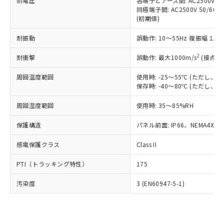
準価格とは異なる場合があることをご
耐電圧
各端子とアース間: AC2500V 50/
類(PBB) 1000ppm以下、ポリ臭化ジフェニルエーテル類
Cr(Ⅵ)(六価クロム) : 1000ppm、 PBBs(ポリ臭化ビフェ
とります。
同極端子間: AC2500V 50/60
了承ください。
(PBDE) 1000ppm以下、フタル酸ビス(2-エチルヘキシ
○
一定数以上の在庫あり
ニル類) : 1000ppm、 PBDEs(ポリ臭化ジフェニルエーテ
当社は規制貨物を破棄する場合は、完
(初期値)
ル) (DEHP)(別名：DOP) 1000ppm以下、フタル酸ブチ
正式な納期状況および標準価格はお客
ル類) : 1000ppm、
ルベンジル（BBP） 1000ppm以下、フタル酸ジブチル
全に破砕するなど、違法に輸出されな
DBP(フタル酸ジブチル) : 1000ppm、 DIBP(フタル酸ジ
様のお取引先、またはお客様担当のオ
（DBP） 1000ppm以下、フタル酸ジイソブチル
イソブチル) : 1000ppm、 BBP(フタル酸ブチルベンジ
△
一定数には満たないが在庫あり
耐振動
誤動作: 10～55Hz 複振幅 1.
いよう必要な手段を講じます。
ムロン制御機器販売店・当社販売員に
(DIBP) 1000ppm以下
ル) : 1000ppm、
当社は貴社製品を、核兵器、ミサイ
但し、RoHS指令で産業用監視および制御機器に対する
DEHP(フタル酸ビス(2-エチルヘキシル)) : 1000ppm
ご相談ください。
2
耐衝撃
適用除外項目は除く。
誤動作: 最大1000m/s
(接点開
ル、化学兵器、生物兵器またはその他
－
在庫なし(最新の在庫状況につ
オムロン制御機器販売店や当社販売拠
フタル酸エステル類の４物質については閾値を超える意
武器並びにこれらの製造装置等に一切
いては、お客様のお取引先、ま
図的な使用がないことを確認しています。
点は「
販売ネットワーク
」をご確認
周囲温度範囲
使用時: -25～55℃ (ただし
※2 環境保護使用期限
使用いたしません。
たはお客様担当のオムロン制御
ください。
保存時: -40～80℃ (ただし
当社は、貴社製品を第三者に販売する
機器販売店・当社販売員にご確
在庫状況および標準価格結果を当社の
※2 対応予定月
「ｅ」：有害物質（10物質）のすべてが基
場合は、上記1、2および3の内容を当
認ください)
事前の承諾なく第三者に漏洩または開
周囲湿度範囲
使用時: 35～85%RH
準値以下であることを示します。
該第三者に通知します。また当社は、
示しないようお願いします。
部品在庫の切り替え状況などにより、予定
「10」：通常の使用状況下において有害物
販売先および販売に係わる関係者が違
保護構造
パネル前面: IP66、NEMA4X, N
マイパーツ機能（部品リスト作成サー
空
受注生産機種、また在庫状況の
月が前後することがあります。
質が外部に漏えいし、環境に深刻な影響を
法に輸出するおそれがある場合は、取
ビス）をご利用いただくには、I-Web
白
情報を公開していない機種
及ぼさない年数を意味します。
り引きをいたしません。
感電保護クラス
Class II
メンバーズにご登録されている必要が
「－」：未確認です。当社販売部門へお問
あります。
い合わせください。
PTI（トラッキング特性）
175
お客様が当ウェブサイト上で当社にご
※3 非含有証明書ダウンロード
登録された部品リストについて、当社
汚染度
3 (EN60947-5-1)
および当社の共同利用者が、当社の製
下記の非含有証明書をダウンロードするこ
品・サービスに関するお客様との取
とができます。
合意する
キャンセル
引・商談に必要な範囲で利用すること
をご了承ください。