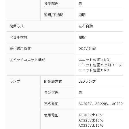
操作部色
赤
透明/不透明
透明
復帰方式
左右自動
ベゼル材質
樹脂
最小適用負荷
DC5V 6mA
スイッチユニット構成
ユニット位置1: NO
ユニット位置2: 点灯ユニット
ユニット位置3: NO
ランプ
照光部方式
LEDランプ
ランプ色
赤
定格電圧
AC200V、AC220V、AC230V、
使用電圧
AC200V±10%
AC220V±10%
※1 対応状況
AC230V±10%