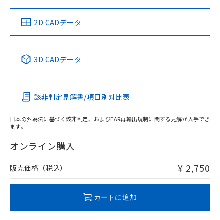
（イギリス
（ノルウェー
（フランス
（韓国
船舶規格）
船舶規格）
船舶規格）
船舶規格
中国 RoHS
注意事項・凡例
2D CADデータ
No
No
No
No
中国 RoHS表
※1 ※2
3D CADデータ
この製品の規格認証/適合状況ページへ
Pb
Hg
Cd
Cr(VI)
その他の認証はこちらのページからご検索ください
該非判定見解書/項目別対比表
O
O
O
O
日本の外為法に基づく該非判定、およびEAR再輸出規制に関する見解が入手でき
ます。
"対応済み"や非含有の記載がされた商品であっても、流通
在庫等で未対応品が混在する可能性があります。
オンライン購入
非含有品が必要な際は、弊社営業部門もしくは販売店へお
問い合わせください。
¥ 2,750
販売価格（税込）
この製品のRoHS/REACH対応状況ページへ
カートに追加