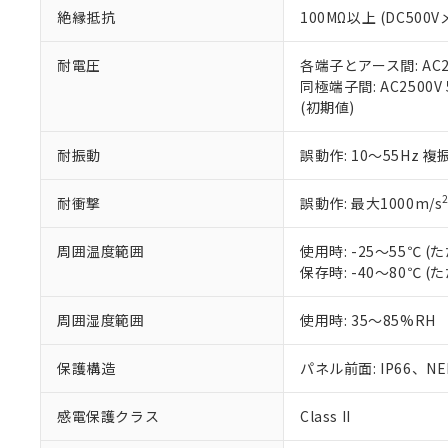
また、RoHS指
絶縁抵抗
100MΩ以上 (DC5
混在することから
既に当社にて対応
耐電圧
各端子とアース間: AC250
り割愛しておりま
同極端子間: AC2500V
(初期値)
耐振動
誤動作: 10～55Hz 複
耐衝撃
誤動作: 最大1000m/s
周囲温度範囲
使用時: -25～55℃
保存時: -40～80℃
周囲湿度範囲
使用時: 35～85%RH
保護構造
パネル前面: IP66、NEM
感電保護クラス
Class II