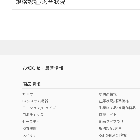
規格認証/適合状況
EU RoHS
注意事項・凡例
UL認証
CSA認証
CEマーキング
ダウンロードデータをご利用いただく前に、以下を必ずお読
Yes
Yes
Yes
対応状況
対応予定月
※1
※2
ソフトウェアの使用条件
対応済み
LR型式承認
DNV型式承認
BV型式承認
KR
（イギリス
（ノルウェー
（フランス
（
お知らせ・最新情報
中国 RoHS
注意事項・凡例
船舶規格）
船舶規格）
船舶規格）
船
商品情報
No
No
No
No
中国 RoHS表
※1 ※2
センサ
新商品情報
FAシステム機器
在庫状況/標準価格
Pb
Hg
Cd
Cr(V
モーション/ドライブ
生産終了品/推奨代替品
ロボティクス
特設サイト
セーフティ
動画ライブラリ
検査装置
規格認証/適合
X
O
O
O
スイッチ
RoHS/REACH対応