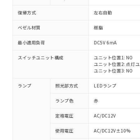
復帰方式
左右自動
ベゼル材質
樹脂
最小適用負荷
DC5V 6mA
スイッチユニット構成
ユニット位置1: NO
ユニット位置2: 点灯
ユニット位置3: NO
※1 対応状況
ランプ
照光部方式
LEDランプ
対応済み：EU
ランプ色
赤
対応予定：EU R
対応予定なし：EU
定格電圧
AC/DC12V
調査・確認中：EU
ご利用条件
非該当品：ライセ
※1 中国RoHS
使用電圧
AC/DC12V±10%
仕入先様の事情に
があります。
以下の条件をお読