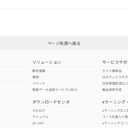
ログイン/会員登録
CCC認証
電波法
みください。
Yes
N/A
非含有証明書
※3
ページ先頭へ戻る
ダウンロードはこちら
型式承認
NK型式承認
ABS型式承認
韓国
（日本
（アメリカ
ソリューション
サービスサポ
舶規格）
船舶規格）
船舶規格）
解決提案
テスト機貸出
事例
ロボティクスサ
No
No
イベント
日本語相談窓口
現場データ活用サービスi-BELT
輸出該非判定
I)
PBBs
PBDEs
DBP
ダウンロードセンタ
eラーニング
この製品の規格認証/適合
その他の認証はこちらのページからご
カタログ
eラーニングのご
マニュアル
コースを選んで受
O
O
O
2D CAD
eラーニングコー