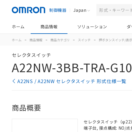
制御機器
Japan
ホーム
商品情報
ソリューション
ダ
ホーム
>
商品情報
>
商品カテゴリ
>
スイッチ
>
押ボタンスイッチ/表
セレクタスイッチ
A22NW-3BB-TRA-G10
A22NS / A22NW セレクタスイッチ 形式仕様一覧
商品概要
セレクタスイッチ（φ22）,
端子台, 接点構成: NO/点