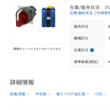
在庫/販売状況
20
在庫/販売状況 ご利用条
販売状況
機種区分
画像をクリックすると大きくなります
在庫状況
標準価格(税別)
詳細情報
定格/性能
外形図
取りつけ穴加工図
CAD