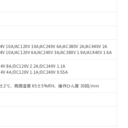
材料含有率が中国RoHSの基準値以下であることを示します。
材料含有率が中国RoHSの基準値を超えていることを示します。
、当社制御機器事業取扱商品の当社在庫状況および標準価格(税抜)
ら貴社製品のうち、外国為替および外国貿易法に定める商品（以下｢
質）：
す。当社販売部門へお問い合わせください。
 水銀(Hg) 1000ppm以下、 カドミウム(Cd) 100ppm以下、
たは国外への提供する場合は、日本国政府の輸出許可(または役務取
000ppm以下、ポリ臭化ビフェニル類(PBB) 1000ppm以下、ポリ臭化ジフェニルエーテル類(P
事業取扱商品の中には、本サービスの対象外となる商品もあること
手続きをとります。
キシル) (DEHP)(別名：DOP) 1000ppm以下、フタル酸ブチルベンジル（BBP） 100
(GB/T26572)：
以下、フタル酸ジイソブチル (DIBP) 1000ppm以下
び標準価格照会結果は、記載している更新日時点での社内データに
物を破棄する場合は、完全に破砕するなど、違法に輸出されないよ
(水銀) : 1000ppm、 Cd(カドミウム) : 100ppm、
業用監視および制御機器に対する適用除外項目は除く。
覧された時点での実際の在庫および標準価格とは異なる場合がある
1000ppm、 PBBs(ポリ臭化ビフェニル類) : 1000ppm、 PBDEs(ポリ臭化ジフェニルエーテル類
物質については閾値を超える意図的な使用がないことを確認しています。
上の在庫あり
 1000ppm、 DIBP(フタル酸ジイソブチル) : 1000ppm、 BBP(フタル酸ブチルベンジル) :
品を、核兵器、ミサイル、化学兵器、生物兵器またはその他武器並
チルヘキシル)) : 1000ppm
V 10A/AC120V 10A/AC240V 6A/AC380V 2A/AC440V 2A
況および標準価格はお客様のお取引先、またはお客様担当のオムロ
用いたしません。
 10A/AC120V 6A/AC240V 3A/AC380V 1.9A/AC440V 1.6A
ご相談ください。
は満たないが在庫あり
製品を第三者に販売する場合は、上記1、2および3の内容を当該第
機器販売店や当社販売拠点は「
販売ネットワーク
」をご確認くだ
販売先および販売に係わる関係者が違法に輸出するおそれがある場
用期限
び標準価格結果を当社の事前の承諾なく第三者に漏洩または開示し
え状況などにより、予定月が前後することがあります。
V 8A/DC120V 2.2A/DC240V 1.1A
(最新の在庫状況については、お客様のお取引先、またはお客様担当
V 4A/DC120V 1.1A/DC240V 0.55A
（10物質）のすべてが基準値以下であることを示します。
店・当社販売員にご確認ください)
能（部品リスト作成サービス）をご利用いただくには、I-Webメン
使用状況下において有害物質が外部に漏えいし、環境に深刻な影響を
あります。
0±2℃、周囲湿度 65±5%RH、操作ひん度 30回/min
機種、また在庫状況の情報を公開していない機種
ェブサイト上で当社にご登録された部品リストについて、当社およ
書ダウンロード
す。当社販売部門へお問い合わせください。
品・サービスに関するお客様との取引・商談に必要な範囲で利用す
合意する
キャンセル
書をダウンロードすることができます。
利用者とは、
"個人情報の共同利用に関して"
の「1.共同利用者の
します。
10物質）の非含有証明書
明書（当社基準）
日時点で非含有を証明するもので、過去に遡って非含有を証明するも