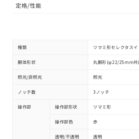
定格/性能
種類
ツマミ形セレクタスイ
胴体形状
丸胴形(φ22/25mm共
照光/非照光
照光
ノッチ数
3ノッチ
操作部
操作部形状
ツマミ形
操作部色
赤
透明/不透明
透明