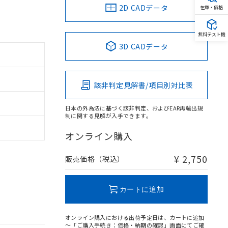
2D CADデータ
在庫・価格
無料テスト機
3D CADデータ
該非判定見解書/項目別対比表
日本の外為法に基づく該非判定、およびEAR再輸出規
制に関する見解が入手できます。
オンライン購入
¥ 2,750
販売価格（税込）
カートに追加
オンライン購入における出荷予定日は、カートに追加
～「ご購入手続き：価格・納期の確認」画面にてご確