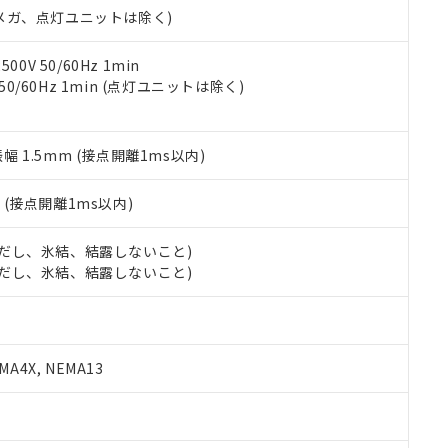
令のフタル酸エステル類４物質の対応では、対応完了までの期間は出
00Vメガ、点灯ユニットは除く)
備考欄に対応日を記載しておりました。
品への在庫切替を完了していることから、特段のことがない限り、20
0V 50/60Hz 1min
す。
 50/60Hz 1min (点灯ユニットは除く)
振幅 1.5mm (接点開離1ms以内)
2
(接点開離1ms以内)
 (ただし、氷結、結露しないこと)
 (ただし、氷結、結露しないこと)
A4X, NEMA13