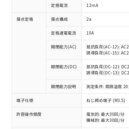
「○」：最大均質
定格電流
12mA
「×」：最大均質
本サービスは
当社は、これ
*EU RoHS指令（10物
「－」：未確認で
鉛(Pb) 1000ppm以下、
くものです。
う）を輸出ま
接点定格
接点構成
2a
記
説明
六価クロム(Cr(Ⅵ)) 1
当社制御機器
などの必要な
フタル酸ビス(2-エチルヘ
号
*中国RoHS10物質の基準値 
ル（DBP） 1000ppm
在庫状況およ
当社は規制貨
Pb(鉛) :1000ppm、 Hg
定格通電電流
10A
但し、RoHS指令で産
のであり、閲
ます。
Cr(Ⅵ)(六価クロム) : 
フタル酸エステル類の４
○
一定数以
DBP(フタル酸ジブチル) :
い。
当社は貴社製
DEHP(フタル酸ビス(2-エ
開閉能力(AC)
抵抗負荷(AC-12): AC24
正式な納期状
置等に一切使
誘導負荷(AC-15): AC24V
当社販売員に
※2 対応予定月
△
一定数に
当社は、貴社
オムロン制御
また当社は、
※2 環境保護使
在庫状況およ
部品在庫の切り替
たしません。
開閉能力(DC)
抵抗負荷(DC-12): DC24
－
在庫なし
す。
誘導負荷(DC-13): DC24
「ｅ」：有害物質
機器販売
マイパーツ機
「10」：通常の
ている必要が
味します。
開閉能力説明
測定条件: 周囲温度 2
空
受注生産
お客様が当ウ
※3 非含有証明
「－」：未確認で
白
が、当社の製
端子仕様
ねじ締め端子 (M3.5)
さい。
下記の非含有証明
※当社の共同
いる法人を指
許容操作頻度
電気的: 最大30回/分
EU RoHS指令（
機械的: 最大30回/分
51物質の非含有証
※本証明書は発行