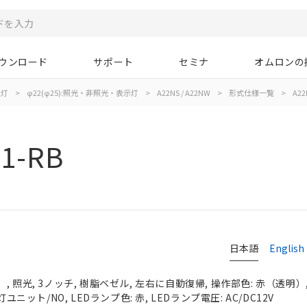
ウンロード
サポート
セミナ
オムロンの
示灯
>
φ22(φ25):照光・非照光・表示灯
>
A22NS / A22NW
>
形式仕様一覧
>
A22
1-RB
日本語
English
 照光, 3ノッチ, 樹脂ベゼル, 左右に自動復帰, 操作部色: 赤（透明）, I
灯ユニット/NO, LEDランプ色: 赤, LEDランプ電圧: AC/DC12V