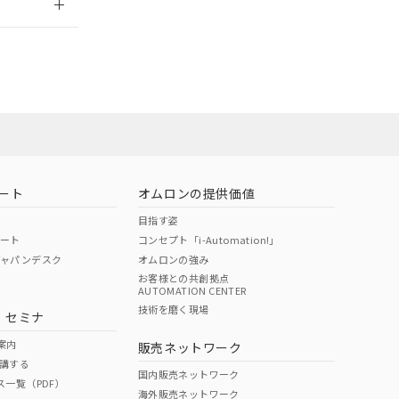
ート
オムロンの提供価値
目指す姿
ポート
コンセプト「i-Automation!」
ジャパンデスク
オムロンの強み
お客様との共創拠点
AUTOMATION CENTER
DIBP
BBP
DEHP
環境保護
技術を磨く現場
・セミナ
状況ページへ
使用期限
検索ください
案内
販売ネットワーク
講する
O
O
O
10
国内販売ネットワーク
ス一覧（PDF）
海外販売ネットワーク