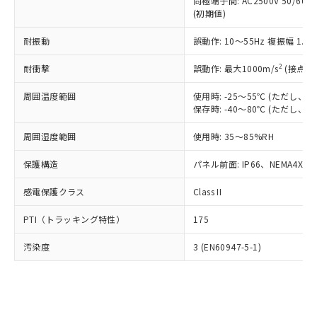
類(PBB) 1000ppm以下、ポリ臭化ジフェニルエーテル類
同極端子間: AC2500V 50/60
Cr(Ⅵ)(六価クロム) : 1000ppm、 PBBs(ポリ臭化ビフェ
とります。
了承ください。
(PBDE) 1000ppm以下、フタル酸ビス(2-エチルヘキシ
○
一定数以上の在庫あり
ニル類) : 1000ppm、 PBDEs(ポリ臭化ジフェニルエーテ
(初期値)
当社は規制貨物を破棄する場合は、完
ル) (DEHP)(別名：DOP) 1000ppm以下、フタル酸ブチ
正式な納期状況および標準価格はお客
ル類) : 1000ppm、
ルベンジル（BBP） 1000ppm以下、フタル酸ジブチル
全に破砕するなど、違法に輸出されな
DBP(フタル酸ジブチル) : 1000ppm、 DIBP(フタル酸ジ
様のお取引先、またはお客様担当のオ
耐振動
誤動作: 10～55Hz 複振幅 1.
（DBP） 1000ppm以下、フタル酸ジイソブチル
イソブチル) : 1000ppm、 BBP(フタル酸ブチルベンジ
△
一定数には満たないが在庫あり
いよう必要な手段を講じます。
ムロン制御機器販売店・当社販売員に
(DIBP) 1000ppm以下
ル) : 1000ppm、
当社は貴社製品を、核兵器、ミサイ
但し、RoHS指令で産業用監視および制御機器に対する
DEHP(フタル酸ビス(2-エチルヘキシル)) : 1000ppm
ご相談ください。
2
耐衝撃
誤動作: 最大1000m/s
(接点開
適用除外項目は除く。
ル、化学兵器、生物兵器またはその他
－
在庫なし(最新の在庫状況につ
オムロン制御機器販売店や当社販売拠
フタル酸エステル類の４物質については閾値を超える意
武器並びにこれらの製造装置等に一切
いては、お客様のお取引先、ま
周囲温度範囲
図的な使用がないことを確認しています。
使用時: -25～55℃ (ただし
点は「
販売ネットワーク
」をご確認
※2 環境保護使用期限
使用いたしません。
保存時: -40～80℃ (ただし
たはお客様担当のオムロン制御
ください。
当社は、貴社製品を第三者に販売する
機器販売店・当社販売員にご確
在庫状況および標準価格結果を当社の
※2 対応予定月
「ｅ」：有害物質（10物質）のすべてが基
周囲湿度範囲
使用時: 35～85%RH
場合は、上記1、2および3の内容を当
認ください)
事前の承諾なく第三者に漏洩または開
準値以下であることを示します。
該第三者に通知します。また当社は、
示しないようお願いします。
保護構造
パネル前面: IP66、NEMA4X, N
部品在庫の切り替え状況などにより、予定
「10」：通常の使用状況下において有害物
販売先および販売に係わる関係者が違
マイパーツ機能（部品リスト作成サー
空
受注生産機種、また在庫状況の
月が前後することがあります。
質が外部に漏えいし、環境に深刻な影響を
法に輸出するおそれがある場合は、取
ビス）をご利用いただくには、I-Web
白
情報を公開していない機種
感電保護クラス
Class II
及ぼさない年数を意味します。
り引きをいたしません。
メンバーズにご登録されている必要が
「－」：未確認です。当社販売部門へお問
あります。
PTI（トラッキング特性）
175
い合わせください。
お客様が当ウェブサイト上で当社にご
※3 非含有証明書ダウンロード
登録された部品リストについて、当社
汚染度
3 (EN60947-5-1)
および当社の共同利用者が、当社の製
下記の非含有証明書をダウンロードするこ
品・サービスに関するお客様との取
とができます。
合意する
キャンセル
引・商談に必要な範囲で利用すること
をご了承ください。
EU RoHS指令（10物質）の非含有証明書