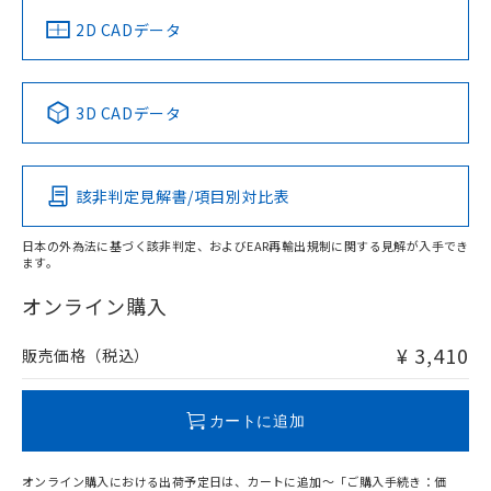
中国 RoHS
注意事項・凡例
2D CADデータ
中国 RoHS表
※1 ※2
3D CADデータ
Pb
Hg
Cd
Cr(VI)
該非判定見解書/項目別対比表
O
O
O
O
日本の外為法に基づく該非判定、およびEAR再輸出規制に関する見解が入手でき
ます。
"対応済み"や非含有の記載がされた商品であっても、流通
在庫等で未対応品が混在する可能性があります。
オンライン購入
非含有品が必要な際は、弊社営業部門もしくは販売店へお
問い合わせください。
¥ 3,410
販売価格（税込）
この製品のRoHS/REACH対応状況ページへ
カートに追加
オンライン購入における出荷予定日は、カートに追加～「ご購入手続き：価