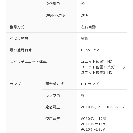
操作部色
橙
透明/不透明
透明
復帰方式
左右自動
ベゼル材質
樹脂
最小適用負荷
DC5V 6mA
スイッチユニット構成
ユニット位置1: NC
ユニット位置2: 点灯ユニット
ユニット位置3: NC
ランプ
照光部方式
LEDランプ
ランプ色
橙
定格電圧
AC100V、AC110V、AC120V
使用電圧
AC100V±10%
※1 対応状況
AC110V±10%
AC100～130V