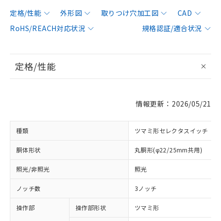
定格/性能
外形図
取りつけ穴加工図
CAD
RoHS/REACH対応状況
規格認証/適合状況
定格/性能
情報更新：2026/05/21
種類
ツマミ形セレクタスイッチ
胴体形状
丸胴形(φ22/25mm共用)
照光/非照光
照光
ノッチ数
3ノッチ
操作部
操作部形状
ツマミ形