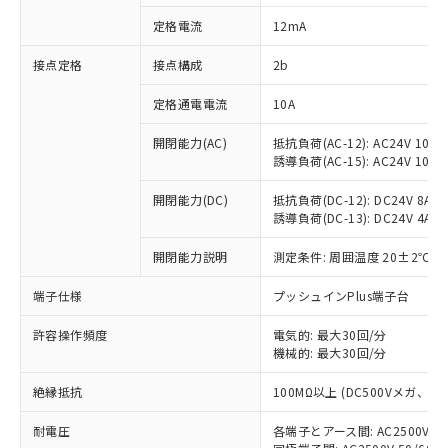
対応済み：EU RoHS指令（10物質）の
定格電流
12mA
非含有に対応した製品が提供可能な商品で
す。
接点定格
接点構成
2b
対応予定：EU RoHS指令（10物質）の非含
ご利用条件
有に対応した製品に切り替える予定のある
定格通電電流
10A
商品です。
対応予定なし：EU RoHS指令（10物質）の
開閉能力(AC)
抵抗負荷(AC-12): AC24V 10A/A
以下の条件をお読みいただき、同意のうえ
非含有に非対応の商品で、対応品を出す予
誘導負荷(AC-15): AC24V 10A/AC
ご利用ください。
定はありません。
調査・確認中：EU RoHS指令（10物質）の
開閉能力(DC)
抵抗負荷(DC-12): DC24V 8A/DC
本サービスは、当社制御機器事業取扱
※1 中国RoHS○×表
誘導負荷(DC-13): DC24V 4A/DC
非含有の対応状況を調査中または確認中の
商品の当社在庫状況および標準価格
商品です。
(税抜)を提供させていただくもので
開閉能力説明
測定条件: 周囲温度 20±2℃、
「○」：最大均質材料含有率が中国RoHSの
非該当品：ライセンス料など無形物で、有
す。
基準値以下であることを示します。
害物質有無と関係のない商品です。
当社制御機器事業取扱商品の中には、
端子仕様
プッシュインPlus端子台
「×」：最大均質材料含有率が中国RoHSの
仕入先様の事情により、非含有部品として
本サービスの対象外となる商品もある
基準値を超えていることを示します。
いたものが、含有品と判明した場合などや
当社は、これら貴社製品のうち、外国
ことをご了承ください。
許容操作頻度
電気的: 最大30回/分
「－」：未確認です。当社販売部門へお問
むを得ず変更することがあります。
為替および外国貿易法に定める商品
機械的: 最大30回/分
在庫状況および標準価格照会結果は、
い合わせください。
（以下｢規制貨物等」という）を輸出
記載している更新日時点での社内デー
*EU RoHS指令（10物質）：
または国外への提供する場合は、日本
絶縁抵抗
100MΩ以上 (DC500Vメガ、
記
タに基づき作成されるものであり、閲
説明
鉛(Pb) 1000ppm以下、 水銀(Hg) 1000ppm以下、 カド
*中国RoHS10物質の基準値 (GB/T26572)：
国政府の輸出許可(または役務取引許
号
覧された時点での実際の在庫および標
ミウム(Cd) 100ppm以下、
Pb(鉛) :1000ppm、 Hg(水銀) : 1000ppm、 Cd(カドミウ
耐電圧
各端子とアース間: AC2500V 50/
可)を取得するなどの必要な手続きを
六価クロム(Cr(Ⅵ)) 1000ppm以下、ポリ臭化ビフェニル
ム) : 100ppm、
準価格とは異なる場合があることをご