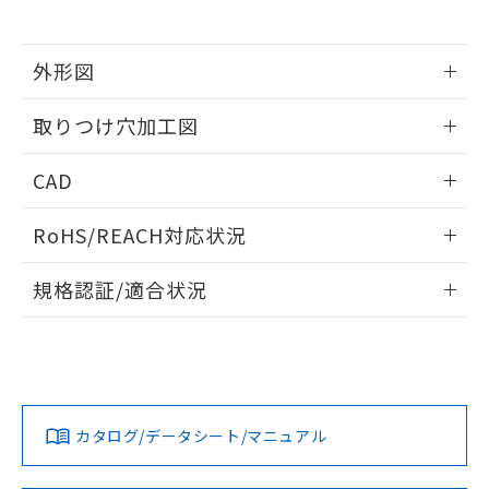
※当社の共同利用者とは、
"個人情報
51物質の非含有証明書（当社基準）
の共同利用に関して"
の「1.共同利
※本証明書は発行日時点で非含有を証明す
用者の範囲」に記載されている法人を
るもので、過去に遡って非含有を証明する
外形図
指します。
ものではありません。
情報更新：2026/05/21
また、RoHS指令のフタル酸エステル類４
取りつけ穴加工図
物質の対応では、対応完了までの期間は出
荷製品に未対応品が混在することから備考
情報更新：2026/05/21
CAD
欄に対応日を記載しておりました。
既に当社にて対応品への在庫切替を完了
ログイン/会員登録いただくと、CADデータをダウンロー
していることから、特段のことがない限
RoHS/REACH対応状況
ドすることができます。
り、2022年1月12日より割愛しておりま
す。
情報更新：2026/7/29
規格認証/適合状況
ログイン/会員登録
EU RoHS
注意事項・凡例
A22NW-3BB-TOA-P202-ODについての規格認証/適合状況に
ついては、「カスタマーサポートセンタ お客様相談室」また
は貴社担当オムロン営業員または販売店にお問い合わせくだ
対応状況
対応予定月
※1
※2
さい。
ダウンロードデータをご利用いただく前に、以下を必ずお読
みください。
カタログ/データシート/マニュアル
対応済み
ソフトウェアの使用条件
お問い合わせ