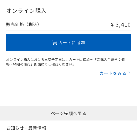
"対応済み"や非含有の記載がされた商品であっても、流通
在庫等で未対応品が混在する可能性があります。
オンライン購入
非含有品が必要な際は、弊社営業部門もしくは販売店へお
問い合わせください。
¥ 3,410
販売価格（税込）
この製品のRoHS/REACH対応状況ページへ
カートに追加
オンライン購入における出荷予定日は、カートに追加～「ご購入手続き：価
格・納期の確認」画面にてご確認ください。
カートをみる
ページ先頭へ戻る
お知らせ・最新情報