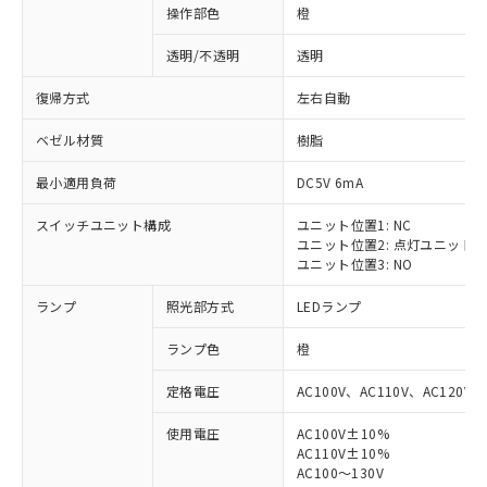
操作部色
橙
透明/不透明
透明
復帰方式
左右自動
ベゼル材質
樹脂
最小適用負荷
DC5V 6mA
スイッチユニット構成
ユニット位置1: NC
ユニット位置2: 点灯ユニット
ユニット位置3: NO
ランプ
照光部方式
LEDランプ
ランプ色
橙
定格電圧
AC100V、AC110V、AC120V
使用電圧
AC100V±10%
AC110V±10%
AC100～130V