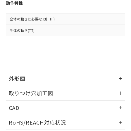
登録された部品リストについて、当社
動作特性
および当社の共同利用者が、当社の製
下記の非含有証明書をダウンロードするこ
品・サービスに関するお客様との取
とができます。
合意する
キャンセル
引・商談に必要な範囲で利用すること
全体の動きに必要な力(TTF)
をご了承ください。
EU RoHS指令（10物質）の非含有証明書
全体の動き(TT)
※当社の共同利用者とは、
"個人情報
51物質の非含有証明書（当社基準）
の共同利用に関して"
の「1.共同利
※本証明書は発行日時点で非含有を証明す
用者の範囲」に記載されている法人を
るもので、過去に遡って非含有を証明する
指します。
ものではありません。
また、RoHS指令のフタル酸エステル類４
物質の対応では、対応完了までの期間は出
荷製品に未対応品が混在することから備考
外形図
欄に対応日を記載しておりました。
既に当社にて対応品への在庫切替を完了
情報更新：2026/05/21
していることから、特段のことがない限
取りつけ穴加工図
り、2022年1月12日より割愛しておりま
す。
情報更新：2026/05/21
CAD
ログイン/会員登録いただくと、CADデータをダウンロー
RoHS/REACH対応状況
ドすることができます。