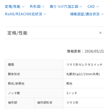
定格/性能
外形図
取りつけ穴加工図
CAD
RoHS/REACH対応状況
規格認証/適合状況
定格/性能
情報更新：2026/05/21
種類
ツマミ形セレクタスイッチ
胴体形状
丸胴形(φ22/25mm共用)
照光/非照光
照光
ノッチ数
3ノッチ
操作部
操作部形状
ツマミ形