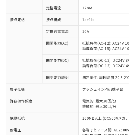
定格電流
12mA
接点定格
接点構成
1a+1b
※1 対応状況
定格通電電流
10A
対応済み：EU RoHS指令（10物質）の
非含有に対応した製品が提供可能な商品で
開閉能力(AC)
抵抗負荷(AC-12): AC24V 10A/A
す。
誘導負荷(AC-15): AC24V 10A/AC
対応予定：EU RoHS指令（10物質）の非含
ご利用条件
有に対応した製品に切り替える予定のある
開閉能力(DC)
抵抗負荷(DC-12): DC24V 8A/DC
商品です。
誘導負荷(DC-13): DC24V 4A/DC
対応予定なし：EU RoHS指令（10物質）の
以下の条件をお読みいただき、同意のうえ
開閉能力説明
測定条件: 周囲温度 20±2℃、
非含有に非対応の商品で、対応品を出す予
ご利用ください。
定はありません。
端子仕様
プッシュインPlus端子台
調査・確認中：EU RoHS指令（10物質）の
本サービスは、当社制御機器事業取扱
※1 中国RoHS○×表
非含有の対応状況を調査中または確認中の
商品の当社在庫状況および標準価格
許容操作頻度
電気的: 最大30回/分
商品です。
(税抜)を提供させていただくもので
機械的: 最大30回/分
「○」：最大均質材料含有率が中国RoHSの
非該当品：ライセンス料など無形物で、有
す。
基準値以下であることを示します。
害物質有無と関係のない商品です。
絶縁抵抗
100MΩ以上 (DC500Vメガ、
当社制御機器事業取扱商品の中には、
「×」：最大均質材料含有率が中国RoHSの
仕入先様の事情により、非含有部品として
本サービスの対象外となる商品もある
基準値を超えていることを示します。
いたものが、含有品と判明した場合などや
当社は、これら貴社製品のうち、外国
耐電圧
各端子とアース間: AC2500V 50/
ことをご了承ください。
「－」：未確認です。当社販売部門へお問
むを得ず変更することがあります。