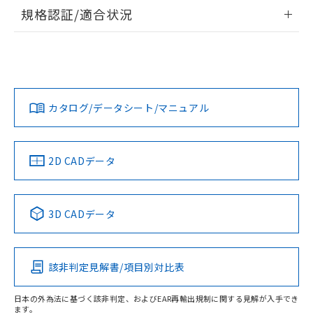
情報更新：2026/7/29
規格認証/適合状況
ログイン/会員登録
EU RoHS
注意事項・凡例
A22NW-3BB-TOA-P201-ODについての規格認証/適合状況に
ついては、「カスタマーサポートセンタ お客様相談室」また
は貴社担当オムロン営業員または販売店にお問い合わせくだ
対応状況
対応予定月
※1
※2
さい。
ダウンロードデータをご利用いただく前に、以下を必ずお読
みください。
カタログ/データシート/マニュアル
対応済み
ソフトウェアの使用条件
お問い合わせ
中国 RoHS
注意事項・凡例
2D CADデータ
中国 RoHS表
※1 ※2
3D CADデータ
Pb
Hg
Cd
Cr(VI)
該非判定見解書/項目別対比表
O
O
O
O
日本の外為法に基づく該非判定、およびEAR再輸出規制に関する見解が入手でき
ます。