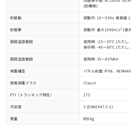
同極端子間: AC2500V 50/60
為替および外国貿易法に定める商品
在庫状況および標準価格照会結果は、
い合わせください。
(初期値)
（以下｢規制貨物等」という）を輸出
記載している更新日時点での社内デー
*EU RoHS指令（10物質）：
または国外への提供する場合は、日本
記
タに基づき作成されるものであり、閲
説明
鉛(Pb) 1000ppm以下、 水銀(Hg) 1000ppm以下、 カド
耐振動
誤動作: 10～55Hz 複振幅 1.
*中国RoHS10物質の基準値 (GB/T26572)：
国政府の輸出許可(または役務取引許
号
覧された時点での実際の在庫および標
ミウム(Cd) 100ppm以下、
Pb(鉛) :1000ppm、 Hg(水銀) : 1000ppm、 Cd(カドミウ
可)を取得するなどの必要な手続きを
六価クロム(Cr(Ⅵ)) 1000ppm以下、ポリ臭化ビフェニル
ム) : 100ppm、
準価格とは異なる場合があることをご
2
耐衝撃
誤動作: 最大1000m/s
(接点開
類(PBB) 1000ppm以下、ポリ臭化ジフェニルエーテル類
Cr(Ⅵ)(六価クロム) : 1000ppm、 PBBs(ポリ臭化ビフェ
とります。
了承ください。
(PBDE) 1000ppm以下、フタル酸ビス(2-エチルヘキシ
○
一定数以上の在庫あり
ニル類) : 1000ppm、 PBDEs(ポリ臭化ジフェニルエーテ
当社は規制貨物を破棄する場合は、完
ル) (DEHP)(別名：DOP) 1000ppm以下、フタル酸ブチ
正式な納期状況および標準価格はお客
ル類) : 1000ppm、
周囲温度範囲
使用時: -25～55℃ (ただし
ルベンジル（BBP） 1000ppm以下、フタル酸ジブチル
全に破砕するなど、違法に輸出されな
DBP(フタル酸ジブチル) : 1000ppm、 DIBP(フタル酸ジ
保存時: -40～80℃ (ただし
様のお取引先、またはお客様担当のオ
（DBP） 1000ppm以下、フタル酸ジイソブチル
イソブチル) : 1000ppm、 BBP(フタル酸ブチルベンジ
△
一定数には満たないが在庫あり
いよう必要な手段を講じます。
ムロン制御機器販売店・当社販売員に
(DIBP) 1000ppm以下
ル) : 1000ppm、
当社は貴社製品を、核兵器、ミサイ
但し、RoHS指令で産業用監視および制御機器に対する
周囲湿度範囲
使用時: 35～85%RH
DEHP(フタル酸ビス(2-エチルヘキシル)) : 1000ppm
ご相談ください。
適用除外項目は除く。
ル、化学兵器、生物兵器またはその他
－
在庫なし(最新の在庫状況につ
オムロン制御機器販売店や当社販売拠
フタル酸エステル類の４物質については閾値を超える意
保護構造
パネル前面: IP66、NEMA4X, N
武器並びにこれらの製造装置等に一切
いては、お客様のお取引先、ま
図的な使用がないことを確認しています。
点は「
販売ネットワーク
」をご確認
※2 環境保護使用期限
使用いたしません。
たはお客様担当のオムロン制御
ください。
感電保護クラス
Class II
当社は、貴社製品を第三者に販売する
機器販売店・当社販売員にご確
在庫状況および標準価格結果を当社の
※2 対応予定月
「ｅ」：有害物質（10物質）のすべてが基
場合は、上記1、2および3の内容を当
認ください)
事前の承諾なく第三者に漏洩または開
PTI（トラッキング特性）
175
準値以下であることを示します。
該第三者に通知します。また当社は、
示しないようお願いします。
部品在庫の切り替え状況などにより、予定
「10」：通常の使用状況下において有害物
販売先および販売に係わる関係者が違
マイパーツ機能（部品リスト作成サー
空
受注生産機種、また在庫状況の
汚染度
3 (EN60947-5-1)
月が前後することがあります。
質が外部に漏えいし、環境に深刻な影響を
法に輸出するおそれがある場合は、取
ビス）をご利用いただくには、I-Web
白
情報を公開していない機種
及ぼさない年数を意味します。
り引きをいたしません。
メンバーズにご登録されている必要が
質量
約60g
「－」：未確認です。当社販売部門へお問
あります。
い合わせください。
お客様が当ウェブサイト上で当社にご
※3 非含有証明書ダウンロード