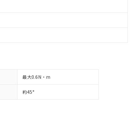
最大0.6N・m
約45°