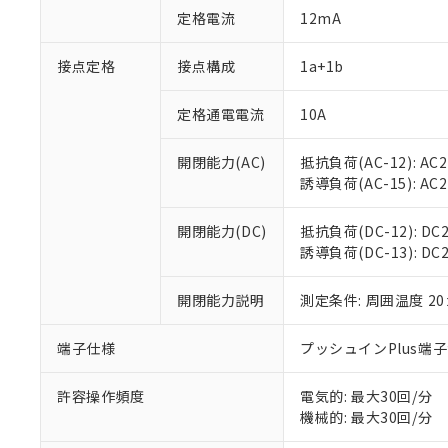
対応予定：EU R
定格電流
12mA
対応予定なし：EU
調査・確認中：EU
ご利用条件
接点定格
接点構成
1a+1b
非該当品：ライセ
※1 中国RoHS
仕入先様の事情に
があります。
定格通電電流
10A
以下の条件をお読
「○」：最大均質
「×」：最大均質
本サービスは
当社は、これ
*EU RoHS指令（10物
開閉能力(AC)
抵抗負荷(AC-12): AC24
「－」：未確認で
鉛(Pb) 1000ppm以下、
くものです。
う）を輸出ま
誘導負荷(AC-15): AC24V
記
説明
六価クロム(Cr(Ⅵ)) 1
当社制御機器
などの必要な
フタル酸ビス(2-エチルヘ
号
*中国RoHS10物質の基準値 
ル（DBP） 1000ppm
在庫状況およ
当社は規制貨
Pb(鉛) :1000ppm、 Hg
但し、RoHS指令で産
開閉能力(DC)
抵抗負荷(DC-12): DC24
のであり、閲
ます。
Cr(Ⅵ)(六価クロム) : 
フタル酸エステル類の４
誘導負荷(DC-13): DC24
○
一定数以
DBP(フタル酸ジブチル) :
い。
当社は貴社製
DEHP(フタル酸ビス(2-エ
正式な納期状
置等に一切使
当社販売員に
※2 対応予定月
開閉能力説明
測定条件: 周囲温度 2
△
一定数に
当社は、貴社
オムロン制御
また当社は、
※2 環境保護使
在庫状況およ
部品在庫の切り替
たしません。
端子仕様
プッシュインPlus端
－
在庫なし
す。
「ｅ」：有害物質
機器販売
マイパーツ機
「10」：通常の
許容操作頻度
電気的: 最大30回/分
ている必要が
味します。
機械的: 最大30回/分
空
受注生産
お客様が当ウ
※3 非含有証明
「－」：未確認で
白
が、当社の製