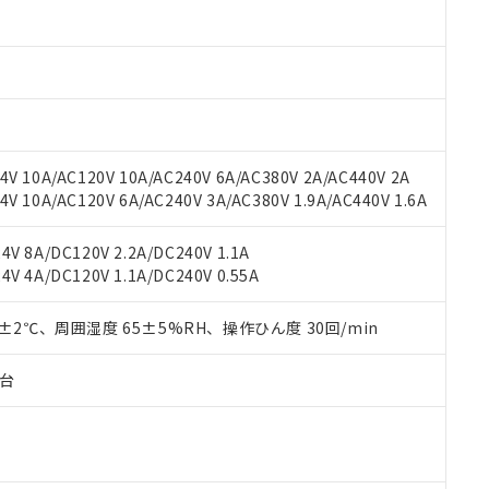
oHS指令（10物質）の非含有に対応した製品に切り替える予定のある
 RoHS指令（10物質）の非含有に非対応の商品で、対応品を出す予
 RoHS指令（10物質）の非含有の対応状況を調査中または確認中の
ンス料など無形物で、有害物質有無と関係のない商品です。
○×表
より、非含有部品としていたものが、含有品と判明した場合などやむ
みいただき、同意のうえご利用ください。
材料含有率が中国RoHSの基準値以下であることを示します。
材料含有率が中国RoHSの基準値を超えていることを示します。
、当社制御機器事業取扱商品の当社在庫状況および標準価格(税抜)
ら貴社製品のうち、外国為替および外国貿易法に定める商品（以下｢
質）：
V 10A/AC120V 10A/AC240V 6A/AC380V 2A/AC440V 2A
す。当社販売部門へお問い合わせください。
 水銀(Hg) 1000ppm以下、 カドミウム(Cd) 100ppm以下、
たは国外への提供する場合は、日本国政府の輸出許可(または役務取
 10A/AC120V 6A/AC240V 3A/AC380V 1.9A/AC440V 1.6A
000ppm以下、ポリ臭化ビフェニル類(PBB) 1000ppm以下、ポリ臭化ジフェニルエーテル類(P
事業取扱商品の中には、本サービスの対象外となる商品もあること
手続きをとります。
キシル) (DEHP)(別名：DOP) 1000ppm以下、フタル酸ブチルベンジル（BBP） 100
(GB/T26572)：
以下、フタル酸ジイソブチル (DIBP) 1000ppm以下
び標準価格照会結果は、記載している更新日時点での社内データに
物を破棄する場合は、完全に破砕するなど、違法に輸出されないよ
(水銀) : 1000ppm、 Cd(カドミウム) : 100ppm、
業用監視および制御機器に対する適用除外項目は除く。
V 8A/DC120V 2.2A/DC240V 1.1A
覧された時点での実際の在庫および標準価格とは異なる場合がある
1000ppm、 PBBs(ポリ臭化ビフェニル類) : 1000ppm、 PBDEs(ポリ臭化ジフェニルエーテル類
物質については閾値を超える意図的な使用がないことを確認しています。
V 4A/DC120V 1.1A/DC240V 0.55A
上の在庫あり
 1000ppm、 DIBP(フタル酸ジイソブチル) : 1000ppm、 BBP(フタル酸ブチルベンジル) :
品を、核兵器、ミサイル、化学兵器、生物兵器またはその他武器並
チルヘキシル)) : 1000ppm
況および標準価格はお客様のお取引先、またはお客様担当のオムロ
用いたしません。
ご相談ください。
0±2℃、周囲湿度 65±5%RH、操作ひん度 30回/min
は満たないが在庫あり
製品を第三者に販売する場合は、上記1、2および3の内容を当該第
機器販売店や当社販売拠点は「
販売ネットワーク
」をご確認くだ
販売先および販売に係わる関係者が違法に輸出するおそれがある場
用期限
び標準価格結果を当社の事前の承諾なく第三者に漏洩または開示し
え状況などにより、予定月が前後することがあります。
子台
(最新の在庫状況については、お客様のお取引先、またはお客様担当
（10物質）のすべてが基準値以下であることを示します。
店・当社販売員にご確認ください)
能（部品リスト作成サービス）をご利用いただくには、I-Webメン
使用状況下において有害物質が外部に漏えいし、環境に深刻な影響を
あります。
機種、また在庫状況の情報を公開していない機種
ェブサイト上で当社にご登録された部品リストについて、当社およ
書ダウンロード
す。当社販売部門へお問い合わせください。
品・サービスに関するお客様との取引・商談に必要な範囲で利用す