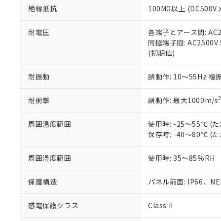
絶縁抵抗
100MΩ以上 (DC5
さい。
下記の非含有証明
※当社の共同
いる法人を指
EU RoHS指令（
耐電圧
各端子とアース間: AC250
51物質の非含有証
同極端子間: AC2500V
※本証明書は発行
(初期値)
また、RoHS指
混在することから
耐振動
誤動作: 10～55Hz 複
既に当社にて対応
り割愛しておりま
耐衝撃
誤動作: 最大1000m/s
周囲温度範囲
使用時: -25～55℃
保存時: -40～80℃
周囲湿度範囲
使用時: 35～85%RH
保護構造
パネル前面: IP66、NEM
感電保護クラス
Class II