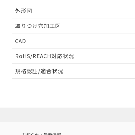
外形図
取りつけ穴加工図
CAD
ログイン/会員登録いただくと、CADデータをダウンロ
RoHS/REACH対応状況
規格認証/適合状況
EU RoHS
注意事項・凡例
A22NW-3BB-TOA-P102-OCについての規格認証/
営業員または販売店にお問い合わせください。
ダウンロードデータをご利用いただく前に、以下を必ずお読
対応状況
対応予定月
※1
※2
ソフトウェアの使用条件
対応済み
お知らせ・最新情報