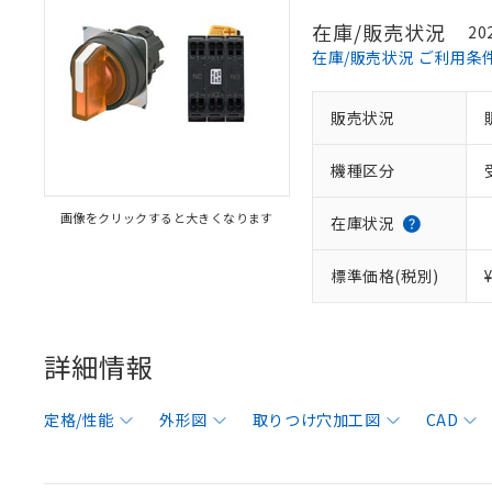
在庫/販売状況
20
在庫/販売状況 ご利用条
販売状況
機種区分
画像をクリックすると大きくなります
在庫状況
標準価格(税別)
詳細情報
定格/性能
外形図
取りつけ穴加工図
CAD