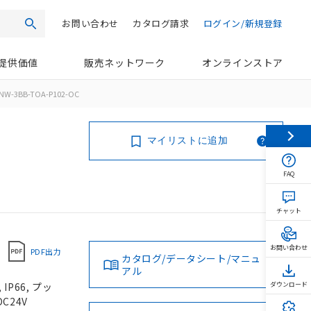
お問い合わせ
カタログ請求
ログイン/新規登録
検索
提供価値
販売ネットワーク
オンラインストア
NW-3BB-TOA-P102-OC
マイリストに追加
FAQ
チャット
お問い合わせ
PDF出力
カタログ/データシート/マニュ
アル
P66, プッ
ダウンロード
C24V