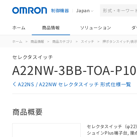
制御機器
Japan
ホーム
商品情報
ソリューション
ダ
ホーム
>
商品情報
>
商品カテゴリ
>
スイッチ
>
押ボタンスイッチ/表
セレクタスイッチ
A22NW-3BB-TOA-P10
A22NS / A22NW セレクタスイッチ 形式仕様一覧
商品概要
セレクタスイッチ（φ22）,
シュインPlus端子台, 接点