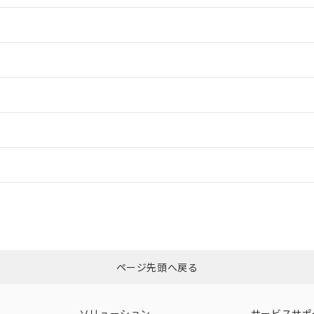
情報更新：2
情報更新：2
ードすることができます。
情報更新：
ログイン/会員登録
適合状況については、「カスタマーサポートセンタ お客様相談室」または貴社
みください。
非含有証明書
※3
ページ先頭へ戻る
ダウンロードはこちら
ソリューション
サービスサポ