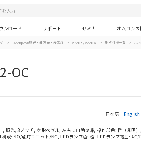
ウンロード
サポート
セミナ
オムロンの
示灯
>
φ22(φ25):照光・非照光・表示灯
>
A22NS / A22NW
>
形式仕様一覧
>
A22
2-OC
日本語
English
 照光, 3ノッチ, 樹脂ベゼル, 左右に自動復帰, 操作部色: 橙（透明）, I
構成: NO/点灯ユニット/NC, LEDランプ色: 橙, LEDランプ電圧: AC/D