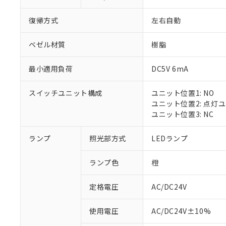
復帰方式
左右自動
ベゼル材質
樹脂
最小適用負荷
DC5V 6mA
スイッチユニット構成
ユニット位置1: NO
ユニット位置2: 点灯
ユニット位置3: NC
ランプ
照光部方式
LEDランプ
ランプ色
橙
定格電圧
AC/DC24V
※1 対応状況
使用電圧
AC/DC24V±10%
対応済み：EU