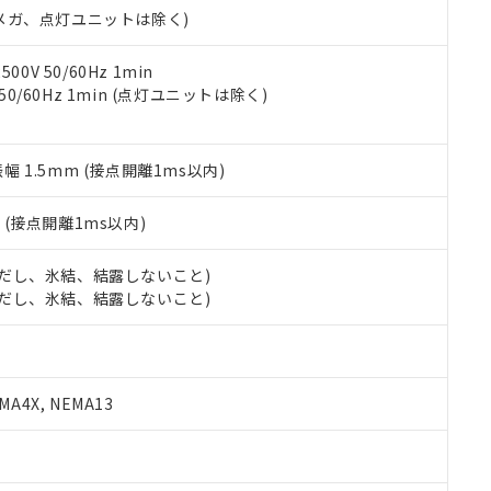
合意する
キャンセル
00Vメガ、点灯ユニットは除く)
書をダウンロードすることができます。
利用者とは、
"個人情報の共同利用に関して"
の「1.共同利用者の
します。
10物質）の非含有証明書
0V 50/60Hz 1min
明書（当社基準）
 50/60Hz 1min (点灯ユニットは除く)
日時点で非含有を証明するもので、過去に遡って非含有を証明するも
令のフタル酸エステル類４物質の対応では、対応完了までの期間は出
備考欄に対応日を記載しておりました。
振幅 1.5mm (接点開離1ms以内)
品への在庫切替を完了していることから、特段のことがない限り、20
す。
2
(接点開離1ms以内)
 (ただし、氷結、結露しないこと)
 (ただし、氷結、結露しないこと)
A4X, NEMA13