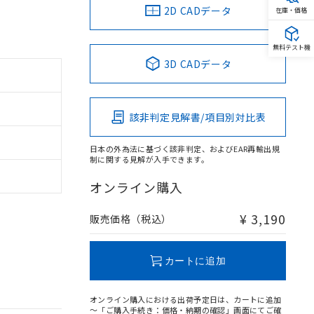
2D CADデータ
在庫・価格
無料テスト機
3D CADデータ
該非判定見解書/項目別対比表
日本の外為法に基づく該非判定、およびEAR再輸出規
制に関する見解が入手できます。
オンライン購入
¥ 3,190
販売価格（税込）
カートに追加
オンライン購入における出荷予定日は、カートに追加
～「ご購入手続き：価格・納期の確認」画面にてご確