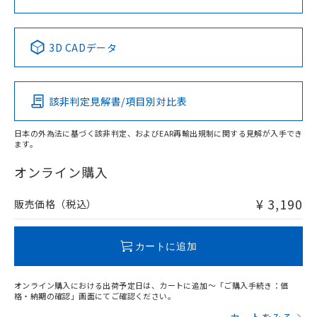
中国 RoHS表
※1 ※2
3D CADデータ
Pb
Hg
Cd
Cr(VI)
該非判定見解書/項目別対比表
X
O
O
O
日本の外為法に基づく該非判定、およびEAR再輸出規制に関する見解が入手でき
ます。
"対応済み"や非含有の記載がされた商品であっても、流通
在庫等で未対応品が混在する可能性があります。
オンライン購入
非含有品が必要な際は、弊社営業部門もしくは販売店へお
問い合わせください。
¥ 3,190
販売価格（税込）
この製品のRoHS/REACH対応状況ページへ
カートに追加
オンライン購入における出荷予定日は、カートに追加～「ご購入手続き：価
格・納期の確認」画面にてご確認ください。