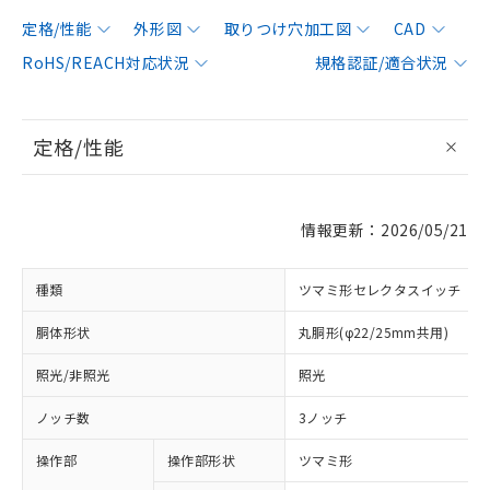
定格/性能
外形図
取りつけ穴加工図
CAD
RoHS/REACH対応状況
規格認証/適合状況
定格/性能
情報更新：2026/05/21
種類
ツマミ形セレクタスイッチ
胴体形状
丸胴形(φ22/25mm共用)
照光/非照光
照光
ノッチ数
3ノッチ
操作部
操作部形状
ツマミ形