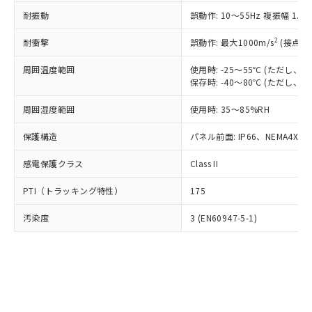
○
一定数以上の在庫あり
ニル類) : 1000ppm、 PBDEs(ポリ臭化ジフェニルエーテ
当社は規制貨物を破棄する場合は、完
ル) (DEHP)(別名：DOP) 1000ppm以下、フタル酸ブチ
正式な納期状況および標準価格はお客
ル類) : 1000ppm、
耐振動
誤動作: 10～55Hz 複振幅 1.
ルベンジル（BBP） 1000ppm以下、フタル酸ジブチル
全に破砕するなど、違法に輸出されな
DBP(フタル酸ジブチル) : 1000ppm、 DIBP(フタル酸ジ
様のお取引先、またはお客様担当のオ
（DBP） 1000ppm以下、フタル酸ジイソブチル
イソブチル) : 1000ppm、 BBP(フタル酸ブチルベンジ
△
一定数には満たないが在庫あり
いよう必要な手段を講じます。
ムロン制御機器販売店・当社販売員に
(DIBP) 1000ppm以下
2
耐衝撃
ル) : 1000ppm、
誤動作: 最大1000m/s
(接点開
当社は貴社製品を、核兵器、ミサイ
但し、RoHS指令で産業用監視および制御機器に対する
DEHP(フタル酸ビス(2-エチルヘキシル)) : 1000ppm
ご相談ください。
適用除外項目は除く。
ル、化学兵器、生物兵器またはその他
－
在庫なし(最新の在庫状況につ
オムロン制御機器販売店や当社販売拠
周囲温度範囲
使用時: -25～55℃ (ただし
フタル酸エステル類の４物質については閾値を超える意
武器並びにこれらの製造装置等に一切
いては、お客様のお取引先、ま
図的な使用がないことを確認しています。
保存時: -40～80℃ (ただし
点は「
販売ネットワーク
」をご確認
※2 環境保護使用期限
使用いたしません。
たはお客様担当のオムロン制御
ください。
当社は、貴社製品を第三者に販売する
周囲湿度範囲
使用時: 35～85%RH
機器販売店・当社販売員にご確
在庫状況および標準価格結果を当社の
※2 対応予定月
「ｅ」：有害物質（10物質）のすべてが基
場合は、上記1、2および3の内容を当
認ください)
事前の承諾なく第三者に漏洩または開
準値以下であることを示します。
保護構造
パネル前面: IP66、NEMA4X, N
該第三者に通知します。また当社は、
示しないようお願いします。
部品在庫の切り替え状況などにより、予定
「10」：通常の使用状況下において有害物
販売先および販売に係わる関係者が違
マイパーツ機能（部品リスト作成サー
空
受注生産機種、また在庫状況の
感電保護クラス
Class II
月が前後することがあります。
質が外部に漏えいし、環境に深刻な影響を
法に輸出するおそれがある場合は、取
ビス）をご利用いただくには、I-Web
白
情報を公開していない機種
及ぼさない年数を意味します。
り引きをいたしません。
メンバーズにご登録されている必要が
PTI（トラッキング特性）
175
「－」：未確認です。当社販売部門へお問
あります。
い合わせください。
お客様が当ウェブサイト上で当社にご
汚染度
3 (EN60947-5-1)
※3 非含有証明書ダウンロード
登録された部品リストについて、当社
および当社の共同利用者が、当社の製
下記の非含有証明書をダウンロードするこ
品・サービスに関するお客様との取
とができます。
合意する
キャンセル
引・商談に必要な範囲で利用すること
をご了承ください。
EU RoHS指令（10物質）の非含有証明書
※当社の共同利用者とは、
"個人情報