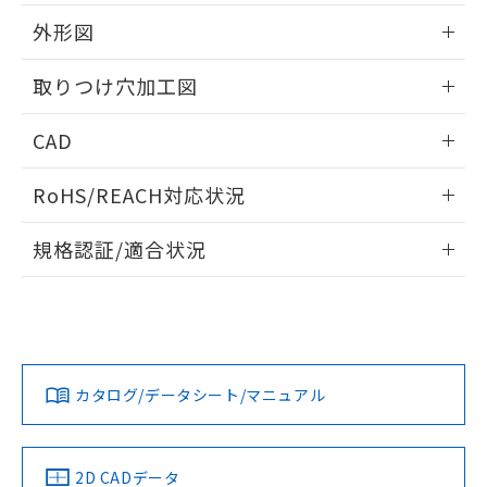
51物質の非含有証明書（当社基準）
の共同利用に関して"
の「1.共同利
※本証明書は発行日時点で非含有を証明す
外形図
用者の範囲」に記載されている法人を
るもので、過去に遡って非含有を証明する
指します。
ものではありません。
情報更新：2026/05/21
取りつけ穴加工図
また、RoHS指令のフタル酸エステル類４
物質の対応では、対応完了までの期間は出
情報更新：2026/05/21
CAD
荷製品に未対応品が混在することから備考
欄に対応日を記載しておりました。
ログイン/会員登録いただくと、CADデータをダウンロー
既に当社にて対応品への在庫切替を完了
RoHS/REACH対応状況
ドすることができます。
していることから、特段のことがない限
り、2022年1月12日より割愛しておりま
情報更新：2026/7/29
規格認証/適合状況
す。
ログイン/会員登録
EU RoHS
注意事項・凡例
A22NW-3BB-TOA-P101-OBについての規格認証/適合状況に
ついては、「カスタマーサポートセンタ お客様相談室」また
は貴社担当オムロン営業員または販売店にお問い合わせくだ
対応状況
対応予定月
※1
※2
さい。
ダウンロードデータをご利用いただく前に、以下を必ずお読
みください。
カタログ/データシート/マニュアル
対応済み
ソフトウェアの使用条件
お問い合わせ
中国 RoHS
注意事項・凡例
2D CADデータ