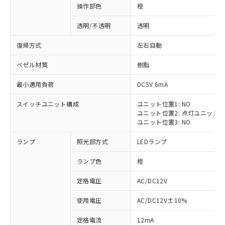
操作部色
橙
透明/不透明
透明
復帰方式
左右自動
ベゼル材質
樹脂
最小適用負荷
DC5V 6mA
スイッチユニット構成
ユニット位置1: NO
ユニット位置2: 点灯ユニット
ユニット位置3: NO
ランプ
照光部方式
LEDランプ
ランプ色
橙
定格電圧
AC/DC12V
※1 対応状況
使用電圧
AC/DC12V±10%
定格電流
12mA
対応済み：EU RoHS指令（10物質）の