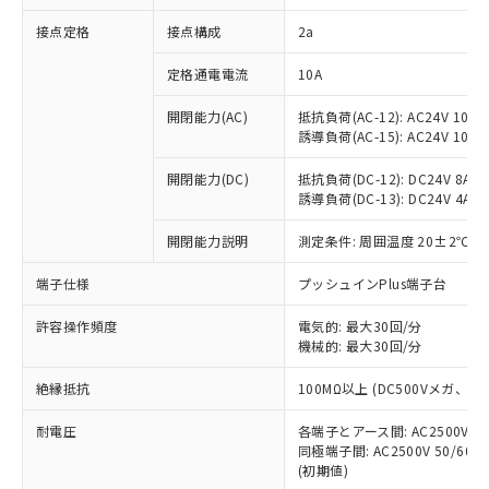
非含有に対応した製品が提供可能な商品で
接点定格
接点構成
2a
す。
対応予定：EU RoHS指令（10物質）の非含
ご利用条件
定格通電電流
10A
有に対応した製品に切り替える予定のある
商品です。
開閉能力(AC)
抵抗負荷(AC-12): AC24V 10A/A
対応予定なし：EU RoHS指令（10物質）の
誘導負荷(AC-15): AC24V 10A/AC
以下の条件をお読みいただき、同意のうえ
非含有に非対応の商品で、対応品を出す予
ご利用ください。
定はありません。
開閉能力(DC)
抵抗負荷(DC-12): DC24V 8A/DC
調査・確認中：EU RoHS指令（10物質）の
誘導負荷(DC-13): DC24V 4A/DC
本サービスは、当社制御機器事業取扱
※1 中国RoHS○×表
非含有の対応状況を調査中または確認中の
商品の当社在庫状況および標準価格
開閉能力説明
測定条件: 周囲温度 20±2℃、
商品です。
(税抜)を提供させていただくもので
「○」：最大均質材料含有率が中国RoHSの
非該当品：ライセンス料など無形物で、有
す。
端子仕様
プッシュインPlus端子台
基準値以下であることを示します。
害物質有無と関係のない商品です。
当社制御機器事業取扱商品の中には、
「×」：最大均質材料含有率が中国RoHSの
仕入先様の事情により、非含有部品として
本サービスの対象外となる商品もある
許容操作頻度
電気的: 最大30回/分
基準値を超えていることを示します。
いたものが、含有品と判明した場合などや
当社は、これら貴社製品のうち、外国
ことをご了承ください。
機械的: 最大30回/分
「－」：未確認です。当社販売部門へお問
むを得ず変更することがあります。
為替および外国貿易法に定める商品
在庫状況および標準価格照会結果は、
い合わせください。
（以下｢規制貨物等」という）を輸出
絶縁抵抗
100MΩ以上 (DC500Vメガ、
記載している更新日時点での社内デー
*EU RoHS指令（10物質）：
または国外への提供する場合は、日本
記
タに基づき作成されるものであり、閲
説明
鉛(Pb) 1000ppm以下、 水銀(Hg) 1000ppm以下、 カド
*中国RoHS10物質の基準値 (GB/T26572)：
国政府の輸出許可(または役務取引許
耐電圧
各端子とアース間: AC2500V 50/
号
覧された時点での実際の在庫および標
ミウム(Cd) 100ppm以下、
Pb(鉛) :1000ppm、 Hg(水銀) : 1000ppm、 Cd(カドミウ
同極端子間: AC2500V 50/60
可)を取得するなどの必要な手続きを
六価クロム(Cr(Ⅵ)) 1000ppm以下、ポリ臭化ビフェニル
ム) : 100ppm、
準価格とは異なる場合があることをご
類(PBB) 1000ppm以下、ポリ臭化ジフェニルエーテル類
(初期値)
Cr(Ⅵ)(六価クロム) : 1000ppm、 PBBs(ポリ臭化ビフェ
とります。
了承ください。
(PBDE) 1000ppm以下、フタル酸ビス(2-エチルヘキシ