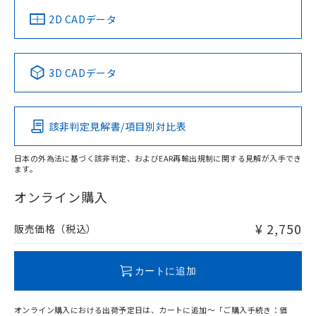
船舶規格）
船舶規格）
船舶規格）
船舶規格
中国 RoHS
注意事項・凡例
2D CADデータ
No
No
No
No
中国 RoHS表
※1 ※2
3D CADデータ
この製品の規格認証/適合状況ページへ
Pb
Hg
Cd
Cr(VI)
その他の認証はこちらのページからご検索ください
該非判定見解書/項目別対比表
O
O
O
O
日本の外為法に基づく該非判定、およびEAR再輸出規制に関する見解が入手でき
ます。
"対応済み"や非含有の記載がされた商品であっても、流通
在庫等で未対応品が混在する可能性があります。
オンライン購入
非含有品が必要な際は、弊社営業部門もしくは販売店へお
問い合わせください。
¥ 2,750
販売価格（税込）
この製品のRoHS/REACH対応状況ページへ
カートに追加
オンライン購入における出荷予定日は、カートに追加～「ご購入手続き：価