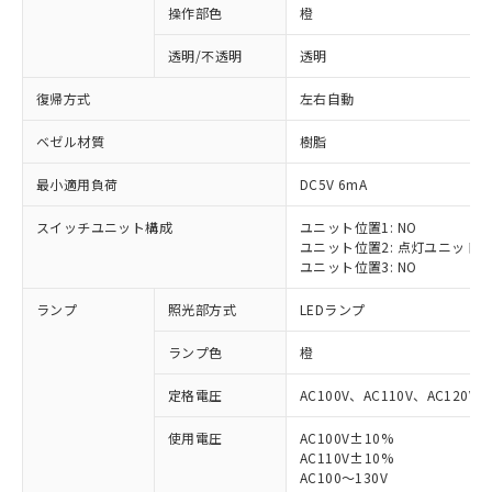
操作部色
橙
透明/不透明
透明
復帰方式
左右自動
ベゼル材質
樹脂
最小適用負荷
DC5V 6mA
スイッチユニット構成
ユニット位置1: NO
ユニット位置2: 点灯ユニット
ユニット位置3: NO
ランプ
照光部方式
LEDランプ
ランプ色
橙
定格電圧
AC100V、AC110V、AC120V
使用電圧
AC100V±10%
※1 対応状況
AC110V±10%
AC100～130V