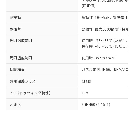
類(PBB) 1000ppm以下、ポリ臭化ジフェニルエーテル類
同極端子間: AC2500V 50/60
Cr(Ⅵ)(六価クロム) : 1000ppm、 PBBs(ポリ臭化ビフェ
とります。
了承ください。
(PBDE) 1000ppm以下、フタル酸ビス(2-エチルヘキシ
○
一定数以上の在庫あり
ニル類) : 1000ppm、 PBDEs(ポリ臭化ジフェニルエーテ
(初期値)
当社は規制貨物を破棄する場合は、完
ル) (DEHP)(別名：DOP) 1000ppm以下、フタル酸ブチ
正式な納期状況および標準価格はお客
ル類) : 1000ppm、
ルベンジル（BBP） 1000ppm以下、フタル酸ジブチル
全に破砕するなど、違法に輸出されな
DBP(フタル酸ジブチル) : 1000ppm、 DIBP(フタル酸ジ
様のお取引先、またはお客様担当のオ
耐振動
誤動作: 10～55Hz 複振幅 1.
（DBP） 1000ppm以下、フタル酸ジイソブチル
イソブチル) : 1000ppm、 BBP(フタル酸ブチルベンジ
△
一定数には満たないが在庫あり
いよう必要な手段を講じます。
ムロン制御機器販売店・当社販売員に
(DIBP) 1000ppm以下
ル) : 1000ppm、
当社は貴社製品を、核兵器、ミサイ
但し、RoHS指令で産業用監視および制御機器に対する
DEHP(フタル酸ビス(2-エチルヘキシル)) : 1000ppm
ご相談ください。
2
耐衝撃
誤動作: 最大1000m/s
(接点開
適用除外項目は除く。
ル、化学兵器、生物兵器またはその他
－
在庫なし(最新の在庫状況につ
オムロン制御機器販売店や当社販売拠
フタル酸エステル類の４物質については閾値を超える意
武器並びにこれらの製造装置等に一切
いては、お客様のお取引先、ま
周囲温度範囲
図的な使用がないことを確認しています。
使用時: -25～55℃ (ただし
点は「
販売ネットワーク
」をご確認
※2 環境保護使用期限
使用いたしません。
保存時: -40～80℃ (ただし
たはお客様担当のオムロン制御
ください。
当社は、貴社製品を第三者に販売する
機器販売店・当社販売員にご確
在庫状況および標準価格結果を当社の
※2 対応予定月
「ｅ」：有害物質（10物質）のすべてが基
周囲湿度範囲
使用時: 35～85%RH
場合は、上記1、2および3の内容を当
認ください)
事前の承諾なく第三者に漏洩または開
準値以下であることを示します。
該第三者に通知します。また当社は、
示しないようお願いします。
保護構造
パネル前面: IP66、NEMA4X, N
部品在庫の切り替え状況などにより、予定
「10」：通常の使用状況下において有害物
販売先および販売に係わる関係者が違
マイパーツ機能（部品リスト作成サー
空
受注生産機種、また在庫状況の
月が前後することがあります。
質が外部に漏えいし、環境に深刻な影響を
法に輸出するおそれがある場合は、取
ビス）をご利用いただくには、I-Web
白
情報を公開していない機種
感電保護クラス
Class II
及ぼさない年数を意味します。
り引きをいたしません。
メンバーズにご登録されている必要が
「－」：未確認です。当社販売部門へお問
あります。
PTI（トラッキング特性）
175
い合わせください。
お客様が当ウェブサイト上で当社にご
※3 非含有証明書ダウンロード
登録された部品リストについて、当社
汚染度
3 (EN60947-5-1)
および当社の共同利用者が、当社の製
下記の非含有証明書をダウンロードするこ
品・サービスに関するお客様との取
とができます。
合意する
キャンセル
引・商談に必要な範囲で利用すること
をご了承ください。
EU RoHS指令（10物質）の非含有証明書