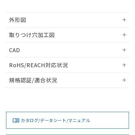
※当社の共同利用者とは、
"個人情報
51物質の非含有証明書（当社基準）
の共同利用に関して"
の「1.共同利
※本証明書は発行日時点で非含有を証明す
用者の範囲」に記載されている法人を
るもので、過去に遡って非含有を証明する
外形図
指します。
ものではありません。
情報更新：2026/05/21
また、RoHS指令のフタル酸エステル類４
取りつけ穴加工図
物質の対応では、対応完了までの期間は出
荷製品に未対応品が混在することから備考
情報更新：2026/05/21
CAD
欄に対応日を記載しておりました。
既に当社にて対応品への在庫切替を完了
ログイン/会員登録いただくと、CADデータをダウンロー
していることから、特段のことがない限
RoHS/REACH対応状況
ドすることができます。
り、2022年1月12日より割愛しておりま
す。
情報更新：2026/7/29
規格認証/適合状況
ログイン/会員登録
EU RoHS
注意事項・凡例
UL認証
CSA認証
CEマーキング
Yes
Yes
Yes
対応状況
対応予定月
※1
※2
ダウンロードデータをご利用いただく前に、以下を必ずお読
みください。
カタログ/データシート/マニュアル
対応済み
ソフトウェアの使用条件
LR型式承認
DNV型式承認
BV型式承認
KR型式承
（イギリス
（ノルウェー
（フランス
（韓国