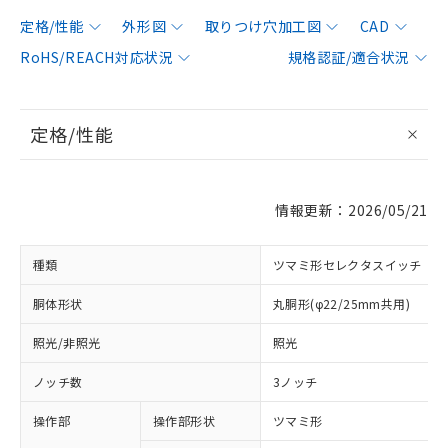
定格/性能
外形図
取りつけ穴加工図
CAD
RoHS/REACH対応状況
規格認証/適合状況
定格/性能
情報更新：2026/05/21
種類
ツマミ形セレクタスイッチ
胴体形状
丸胴形(φ22/25mm共用)
照光/非照光
照光
ノッチ数
3ノッチ
操作部
操作部形状
ツマミ形