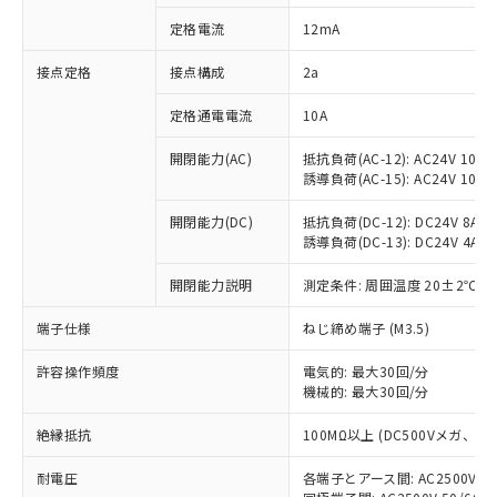
対応済み：EU RoHS指令（10物質）の
定格電流
12mA
非含有に対応した製品が提供可能な商品で
す。
接点定格
接点構成
2a
対応予定：EU RoHS指令（10物質）の非含
ご利用条件
有に対応した製品に切り替える予定のある
定格通電電流
10A
商品です。
対応予定なし：EU RoHS指令（10物質）の
開閉能力(AC)
抵抗負荷(AC-12): AC24V 10A/A
以下の条件をお読みいただき、同意のうえ
非含有に非対応の商品で、対応品を出す予
誘導負荷(AC-15): AC24V 10A/AC
ご利用ください。
定はありません。
調査・確認中：EU RoHS指令（10物質）の
開閉能力(DC)
抵抗負荷(DC-12): DC24V 8A/DC
本サービスは、当社制御機器事業取扱
※1 中国RoHS○×表
誘導負荷(DC-13): DC24V 4A/DC
非含有の対応状況を調査中または確認中の
商品の当社在庫状況および標準価格
商品です。
(税抜)を提供させていただくもので
開閉能力説明
測定条件: 周囲温度 20±2℃、
「○」：最大均質材料含有率が中国RoHSの
非該当品：ライセンス料など無形物で、有
す。
基準値以下であることを示します。
害物質有無と関係のない商品です。
当社制御機器事業取扱商品の中には、
端子仕様
ねじ締め端子 (M3.5)
「×」：最大均質材料含有率が中国RoHSの
仕入先様の事情により、非含有部品として
本サービスの対象外となる商品もある
基準値を超えていることを示します。
いたものが、含有品と判明した場合などや
当社は、これら貴社製品のうち、外国
ことをご了承ください。
許容操作頻度
電気的: 最大30回/分
「－」：未確認です。当社販売部門へお問
むを得ず変更することがあります。
為替および外国貿易法に定める商品
機械的: 最大30回/分
在庫状況および標準価格照会結果は、
い合わせください。
（以下｢規制貨物等」という）を輸出
記載している更新日時点での社内デー
*EU RoHS指令（10物質）：
または国外への提供する場合は、日本
絶縁抵抗
100MΩ以上 (DC500Vメガ、
記
タに基づき作成されるものであり、閲
説明
鉛(Pb) 1000ppm以下、 水銀(Hg) 1000ppm以下、 カド
*中国RoHS10物質の基準値 (GB/T26572)：
国政府の輸出許可(または役務取引許
号
覧された時点での実際の在庫および標
ミウム(Cd) 100ppm以下、
Pb(鉛) :1000ppm、 Hg(水銀) : 1000ppm、 Cd(カドミウ
耐電圧
各端子とアース間: AC2500V 50/
可)を取得するなどの必要な手続きを
六価クロム(Cr(Ⅵ)) 1000ppm以下、ポリ臭化ビフェニル
ム) : 100ppm、
準価格とは異なる場合があることをご