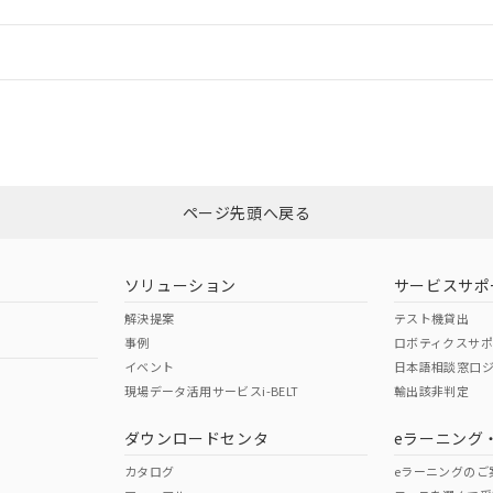
情報更新：
ログイン/会員登録
CCC認証
電波法
みください。
Yes
N/A
非含有証明書
※3
ページ先頭へ戻る
ダウンロードはこちら
型式承認
NK型式承認
ABS型式承認
韓国
（日本
（アメリカ
ソリューション
サービスサポ
舶規格）
船舶規格）
船舶規格）
解決提案
テスト機貸出
事例
ロボティクスサ
No
No
イベント
日本語相談窓口
現場データ活用サービスi-BELT
輸出該非判定
I)
PBBs
PBDEs
DBP
ダウンロードセンタ
eラーニング
この製品の規格認証/適合
その他の認証はこちらのページからご
カタログ
eラーニングのご