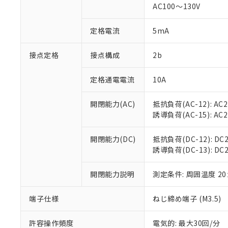
AC100～130V
があります。
以下の条件をお読
「○」：最大均質
「×」：最大均質
本サービスは
当社は、これ
定格電流
5mA
*EU RoHS指令（10物
「－」：未確認で
鉛(Pb) 1000ppm以下、
くものです。
う）を輸出ま
記
説明
六価クロム(Cr(Ⅵ)) 1
当社制御機器
などの必要な
フタル酸ビス(2-エチルヘ
接点定格
接点構成
2b
号
*中国RoHS10物質の基準値 
ル（DBP） 1000ppm
在庫状況およ
当社は規制貨
Pb(鉛) :1000ppm、 Hg
但し、RoHS指令で産
のであり、閲
ます。
Cr(Ⅵ)(六価クロム) : 
フタル酸エステル類の４
定格通電電流
10A
○
一定数以
DBP(フタル酸ジブチル) :
い。
当社は貴社製
DEHP(フタル酸ビス(2-エ
正式な納期状
置等に一切使
開閉能力(AC)
抵抗負荷(AC-12): AC24
当社販売員に
※2 対応予定月
△
一定数に
当社は、貴社
誘導負荷(AC-15): AC24V
オムロン制御
また当社は、
※2 環境保護使
在庫状況およ
部品在庫の切り替
たしません。
－
在庫なし
す。
開閉能力(DC)
抵抗負荷(DC-12): DC24
「ｅ」：有害物質
機器販売
マイパーツ機
誘導負荷(DC-13): DC24
「10」：通常の
ている必要が
味します。
空
受注生産
お客様が当ウ
※3 非含有証明
「－」：未確認で
開閉能力説明
測定条件: 周囲温度 2
白
が、当社の製
さい。
下記の非含有証明
端子仕様
ねじ締め端子 (M3.5)
※当社の共同
いる法人を指
EU RoHS指令（
許容操作頻度
電気的: 最大30回/分
51物質の非含有証