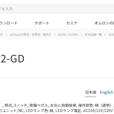
ウンロード
サポート
セミナ
オムロンの
示灯
>
φ22(φ25):照光・非照光・表示灯
>
A22NS / A22NW
>
形式仕様一覧
>
A22
02-GD
日本語
English
 照光, 3ノッチ, 樹脂ベゼル, 左右に自動復帰, 操作部色: 緑（透明）, I
ユニット/NC, LEDランプ色: 緑, LEDランプ電圧: AC100/110/120V