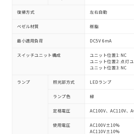
復帰方式
左右自動
ベゼル材質
樹脂
最小適用負荷
DC5V 6mA
スイッチユニット構成
ユニット位置1: NC
ユニット位置2: 点灯
ユニット位置3: NC
ランプ
照光部方式
LEDランプ
※1 対応状況
ランプ色
緑
対応済み：EU
対応予定：EU R
定格電圧
AC100V、AC110V、A
対応予定なし：EU
調査・確認中：EU
ご利用条件
使用電圧
AC100V±10%
非該当品：ライセ
※1 中国RoHS
AC110V±10%
仕入先様の事情に