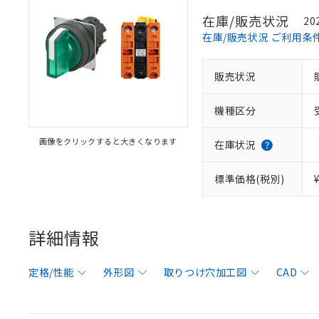
在庫/販売状況
20
在庫/販売状況 ご利用条
販売状況
機種区分
画像をクリックすると大きくなります
在庫状況
標準価格(税別)
詳細情報
定格/性能
外形図
取りつけ穴加工図
CAD