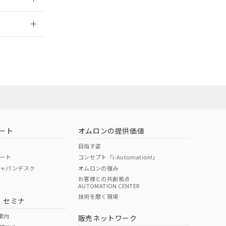
2026/7/29
ート
オムロンの提供価値
目指す姿
ポート
コンセプト「i-Automation!」
ジャパンデスク
オムロンの強み
お客様との共創拠点
AUTOMATION CENTER
DIBP
BBP
DEHP
環境保護
技術を磨く現場
・セミナ
状況ページへ
使用期限
検索ください
案内
販売ネットワーク