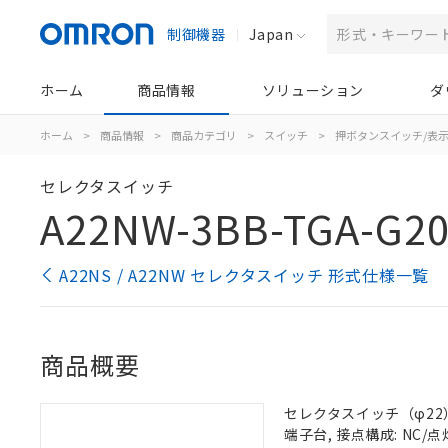
制御機器
Japan
ホーム
商品情報
ソリューション
ダ
ホーム
>
商品情報
>
商品カテゴリ
>
スイッチ
>
押ボタンスイッチ/表
セレクタスイッチ
A22NW-3BB-TGA-G2
A22NS / A22NW セレクタスイッチ 形式仕様一覧
商品概要
セレクタスイッチ（φ22）,
端子台, 接点構成: NC/点灯