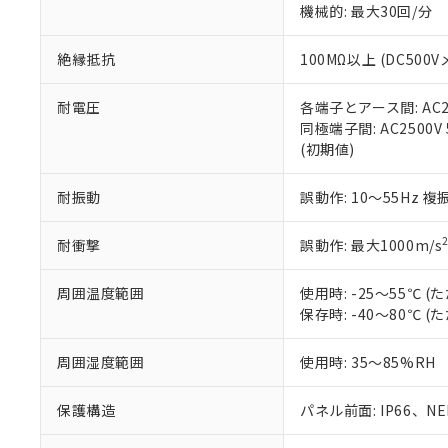
機械的: 最大30回/分
※本証明書は発行
また、RoHS指
混在することから
絶縁抵抗
100MΩ以上 (DC5
既に当社にて対応
り割愛しておりま
耐電圧
各端子とアース間: AC250
同極端子間: AC2500V
(初期値)
耐振動
誤動作: 10～55Hz 複
耐衝撃
誤動作: 最大1000m/s
周囲温度範囲
使用時: -25～55℃
保存時: -40～80℃
周囲湿度範囲
使用時: 35～85%RH
保護構造
パネル前面: IP66、NEM