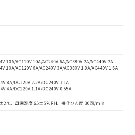
みいただき、同意のうえご利用ください。
材料含有率が中国RoHSの基準値以下であることを示します。
材料含有率が中国RoHSの基準値を超えていることを示します。
、当社制御機器事業取扱商品の当社在庫状況および標準価格(税抜)
ら貴社製品のうち、外国為替および外国貿易法に定める商品（以下｢
質）：
す。当社販売部門へお問い合わせください。
 水銀(Hg) 1000ppm以下、 カドミウム(Cd) 100ppm以下、
たは国外への提供する場合は、日本国政府の輸出許可(または役務取
000ppm以下、ポリ臭化ビフェニル類(PBB) 1000ppm以下、ポリ臭化ジフェニルエーテル類(P
事業取扱商品の中には、本サービスの対象外となる商品もあること
手続きをとります。
キシル) (DEHP)(別名：DOP) 1000ppm以下、フタル酸ブチルベンジル（BBP） 100
(GB/T26572)：
以下、フタル酸ジイソブチル (DIBP) 1000ppm以下
び標準価格照会結果は、記載している更新日時点での社内データに
物を破棄する場合は、完全に破砕するなど、違法に輸出されないよ
(水銀) : 1000ppm、 Cd(カドミウム) : 100ppm、
業用監視および制御機器に対する適用除外項目は除く。
覧された時点での実際の在庫および標準価格とは異なる場合がある
1000ppm、 PBBs(ポリ臭化ビフェニル類) : 1000ppm、 PBDEs(ポリ臭化ジフェニルエーテル類
物質については閾値を超える意図的な使用がないことを確認しています。
上の在庫あり
 1000ppm、 DIBP(フタル酸ジイソブチル) : 1000ppm、 BBP(フタル酸ブチルベンジル) :
品を、核兵器、ミサイル、化学兵器、生物兵器またはその他武器並
チルヘキシル)) : 1000ppm
況および標準価格はお客様のお取引先、またはお客様担当のオムロ
用いたしません。
V 10A/AC120V 10A/AC240V 6A/AC380V 2A/AC440V 2A
ご相談ください。
は満たないが在庫あり
製品を第三者に販売する場合は、上記1、2および3の内容を当該第
 10A/AC120V 6A/AC240V 3A/AC380V 1.9A/AC440V 1.6A
機器販売店や当社販売拠点は「
販売ネットワーク
」をご確認くだ
販売先および販売に係わる関係者が違法に輸出するおそれがある場
用期限
び標準価格結果を当社の事前の承諾なく第三者に漏洩または開示し
え状況などにより、予定月が前後することがあります。
(最新の在庫状況については、お客様のお取引先、またはお客様担当
V 8A/DC120V 2.2A/DC240V 1.1A
（10物質）のすべてが基準値以下であることを示します。
店・当社販売員にご確認ください)
能（部品リスト作成サービス）をご利用いただくには、I-Webメン
V 4A/DC120V 1.1A/DC240V 0.55A
使用状況下において有害物質が外部に漏えいし、環境に深刻な影響を
あります。
機種、また在庫状況の情報を公開していない機種
ェブサイト上で当社にご登録された部品リストについて、当社およ
書ダウンロード
す。当社販売部門へお問い合わせください。
0±2℃、周囲湿度 65±5%RH、操作ひん度 30回/min
品・サービスに関するお客様との取引・商談に必要な範囲で利用す
合意する
キャンセル
書をダウンロードすることができます。
利用者とは、
"個人情報の共同利用に関して"
の「1.共同利用者の
します。
10物質）の非含有証明書
明書（当社基準）