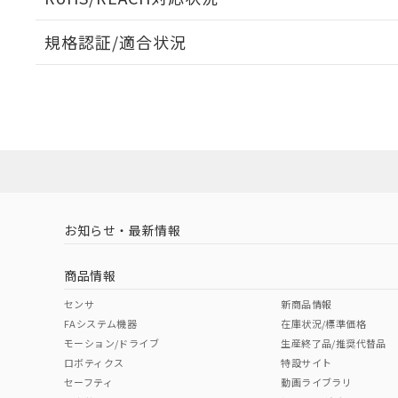
規格認証/適合状況
EU RoHS
注意事項・凡例
UL認証
CSA認証
CEマーキング
ダウンロードデータをご利用いただく前に、以下を必ずお読
Yes
Yes
Yes
対応状況
対応予定月
※1
※2
ソフトウェアの使用条件
対応済み
LR型式承認
DNV型式承認
BV型式承認
KR
（イギリス
（ノルウェー
（フランス
（
お知らせ・最新情報
中国 RoHS
注意事項・凡例
船舶規格）
船舶規格）
船舶規格）
船
商品情報
No
No
No
No
中国 RoHS表
※1 ※2
センサ
新商品情報
FAシステム機器
在庫状況/標準価格
Pb
Hg
Cd
Cr(V
モーション/ドライブ
生産終了品/推奨代替品
ロボティクス
特設サイト
セーフティ
動画ライブラリ