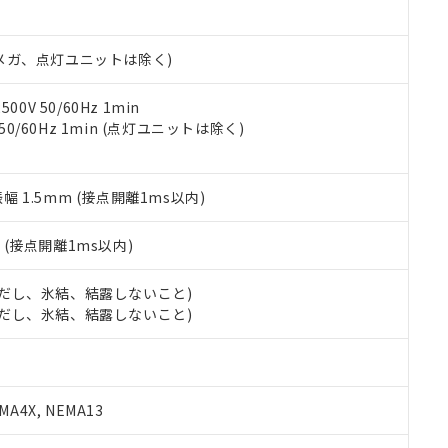
日時点で非含有を証明するもので、過去に遡って非含有を証明するも
令のフタル酸エステル類４物質の対応では、対応完了までの期間は出
備考欄に対応日を記載しておりました。
00Vメガ、点灯ユニットは除く)
品への在庫切替を完了していることから、特段のことがない限り、20
す。
0V 50/60Hz 1min
 50/60Hz 1min (点灯ユニットは除く)
振幅 1.5mm (接点開離1ms以内)
2
(接点開離1ms以内)
 (ただし、氷結、結露しないこと)
 (ただし、氷結、結露しないこと)
A4X, NEMA13