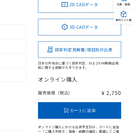
2D CADデータ
在庫・価格
無料テスト機
3D CADデータ
該非判定見解書/項目別対比表
日本の外為法に基づく該非判定、およびEAR再輸出規
制に関する見解が入手できます。
オンライン購入
¥ 2,750
販売価格（税込）
カートに追加
オンライン購入における出荷予定日は、カートに追加
～「ご購入手続き：価格・納期の確認」画面にてご確