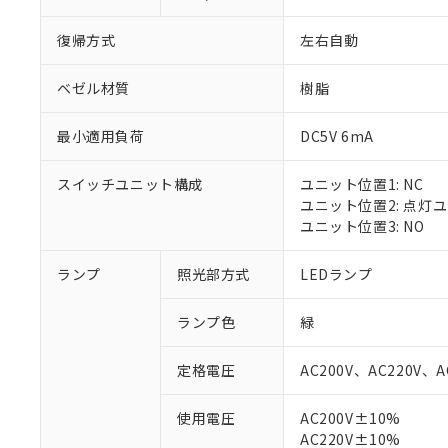
復帰方式
左右自動
ベゼル材質
樹脂
最小適用負荷
DC5V 6mA
スイッチユニット構成
ユニット位置1: NC
ユニット位置2: 点灯
ユニット位置3: NO
ランプ
照光部方式
LEDランプ
ランプ色
緑
定格電圧
AC200V、AC220V、A
使用電圧
AC200V±10%
※1 対応状況
AC220V±10%