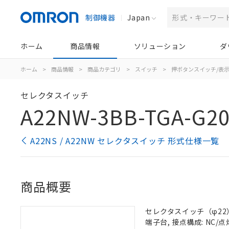
制御機器
Japan
ホーム
商品情報
ソリューション
ダ
ホーム
>
商品情報
>
商品カテゴリ
>
スイッチ
>
押ボタンスイッチ/表
セレクタスイッチ
A22NW-3BB-TGA-G20
A22NS / A22NW セレクタスイッチ 形式仕様一覧
商品概要
セレクタスイッチ（φ22）,
端子台, 接点構成: NC/点灯