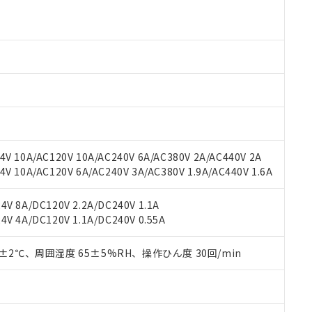
 RoHS指令（10物質）の非含有に対応した製品が提供可能な商品です
oHS指令（10物質）の非含有に対応した製品に切り替える予定のある
 RoHS指令（10物質）の非含有に非対応の商品で、対応品を出す予
 RoHS指令（10物質）の非含有の対応状況を調査中または確認中の
ンス料など無形物で、有害物質有無と関係のない商品です。
○×表
より、非含有部品としていたものが、含有品と判明した場合などやむ
みいただき、同意のうえご利用ください。
材料含有率が中国RoHSの基準値以下であることを示します。
材料含有率が中国RoHSの基準値を超えていることを示します。
、当社制御機器事業取扱商品の当社在庫状況および標準価格(税抜)
ら貴社製品のうち、外国為替および外国貿易法に定める商品（以下｢
質）：
す。当社販売部門へお問い合わせください。
 水銀(Hg) 1000ppm以下、 カドミウム(Cd) 100ppm以下、
たは国外への提供する場合は、日本国政府の輸出許可(または役務取
000ppm以下、ポリ臭化ビフェニル類(PBB) 1000ppm以下、ポリ臭化ジフェニルエーテル類(P
V 10A/AC120V 10A/AC240V 6A/AC380V 2A/AC440V 2A
事業取扱商品の中には、本サービスの対象外となる商品もあること
手続きをとります。
キシル) (DEHP)(別名：DOP) 1000ppm以下、フタル酸ブチルベンジル（BBP） 100
(GB/T26572)：
以下、フタル酸ジイソブチル (DIBP) 1000ppm以下
 10A/AC120V 6A/AC240V 3A/AC380V 1.9A/AC440V 1.6A
び標準価格照会結果は、記載している更新日時点での社内データに
物を破棄する場合は、完全に破砕するなど、違法に輸出されないよ
(水銀) : 1000ppm、 Cd(カドミウム) : 100ppm、
業用監視および制御機器に対する適用除外項目は除く。
覧された時点での実際の在庫および標準価格とは異なる場合がある
1000ppm、 PBBs(ポリ臭化ビフェニル類) : 1000ppm、 PBDEs(ポリ臭化ジフェニルエーテル類
物質については閾値を超える意図的な使用がないことを確認しています。
上の在庫あり
 1000ppm、 DIBP(フタル酸ジイソブチル) : 1000ppm、 BBP(フタル酸ブチルベンジル) :
品を、核兵器、ミサイル、化学兵器、生物兵器またはその他武器並
V 8A/DC120V 2.2A/DC240V 1.1A
チルヘキシル)) : 1000ppm
況および標準価格はお客様のお取引先、またはお客様担当のオムロ
用いたしません。
V 4A/DC120V 1.1A/DC240V 0.55A
ご相談ください。
は満たないが在庫あり
製品を第三者に販売する場合は、上記1、2および3の内容を当該第
機器販売店や当社販売拠点は「
販売ネットワーク
」をご確認くだ
販売先および販売に係わる関係者が違法に輸出するおそれがある場
用期限
0±2℃、周囲湿度 65±5%RH、操作ひん度 30回/min
び標準価格結果を当社の事前の承諾なく第三者に漏洩または開示し
え状況などにより、予定月が前後することがあります。
(最新の在庫状況については、お客様のお取引先、またはお客様担当
（10物質）のすべてが基準値以下であることを示します。
店・当社販売員にご確認ください)
能（部品リスト作成サービス）をご利用いただくには、I-Webメン
使用状況下において有害物質が外部に漏えいし、環境に深刻な影響を
あります。