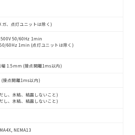
機種、また在庫状況の情報を公開していない機種
ェブサイト上で当社にご登録された部品リストについて、当社およ
書ダウンロード
す。当社販売部門へお問い合わせください。
品・サービスに関するお客様との取引・商談に必要な範囲で利用す
合意する
キャンセル
書をダウンロードすることができます。
利用者とは、
"個人情報の共同利用に関して"
の「1.共同利用者の
00Vメガ、点灯ユニットは除く)
します。
10物質）の非含有証明書
明書（当社基準）
0V 50/60Hz 1min
日時点で非含有を証明するもので、過去に遡って非含有を証明するも
 50/60Hz 1min (点灯ユニットは除く)
令のフタル酸エステル類４物質の対応では、対応完了までの期間は出
備考欄に対応日を記載しておりました。
品への在庫切替を完了していることから、特段のことがない限り、20
振幅 1.5mm (接点開離1ms以内)
す。
2
(接点開離1ms以内)
 (ただし、氷結、結露しないこと)
 (ただし、氷結、結露しないこと)
A4X, NEMA13