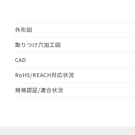
外形図
取りつけ穴加工図
CAD
ログイン/会員登録いただくと、CADデータをダウンロ
RoHS/REACH対応状況
規格認証/適合状況
EU RoHS
注意事項・凡例
UL認証
CSA認証
CEマーキング
ダウンロードデータをご利用いただく前に、以下を必ずお読
Yes
Yes
Yes
対応状況
対応予定月
※1
※2
ソフトウェアの使用条件
対応済み