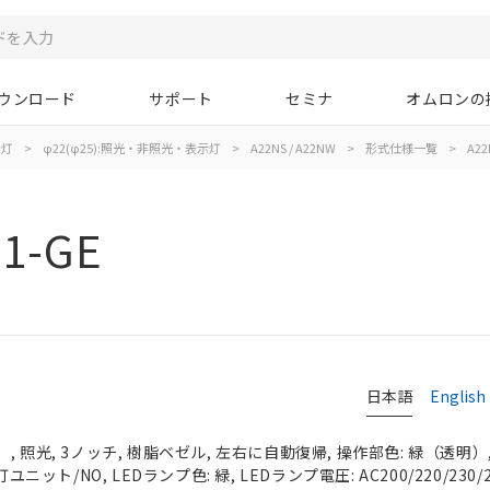
ウンロード
サポート
セミナ
オムロンの
示灯
>
φ22(φ25):照光・非照光・表示灯
>
A22NS / A22NW
>
形式仕様一覧
>
A22
1-GE
日本語
English
 照光, 3ノッチ, 樹脂ベゼル, 左右に自動復帰, 操作部色: 緑（透明）, I
ユニット/NO, LEDランプ色: 緑, LEDランプ電圧: AC200/220/230/2