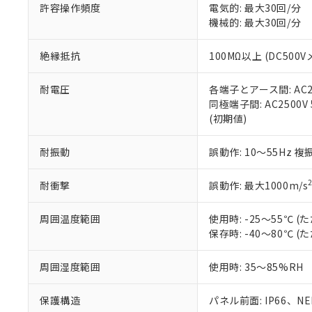
空
受注生産
お客様が当ウ
※3 非含有証明
許容操作頻度
電気的: 最大30回/分
「－」：未確認で
白
が、当社の製
機械的: 最大30回/分
さい。
下記の非含有証明
※当社の共同
絶縁抵抗
100MΩ以上 (DC5
いる法人を指
EU RoHS指令（
51物質の非含有証
耐電圧
各端子とアース間: AC250
※本証明書は発行
同極端子間: AC2500V
また、RoHS指
(初期値)
混在することから
既に当社にて対応
耐振動
誤動作: 10～55Hz 複
り割愛しておりま
耐衝撃
誤動作: 最大1000m/s
周囲温度範囲
使用時: -25～55℃
保存時: -40～80℃
周囲湿度範囲
使用時: 35～85%RH
保護構造
パネル前面: IP66、NEM