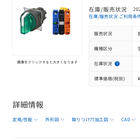
在庫/販売状況
20
在庫/販売状況 ご利用条
販売状況
機種区分
画像をクリックすると大きくなります
在庫状況
標準価格(税別)
詳細情報
定格/性能
外形図
取りつけ穴加工図
CAD