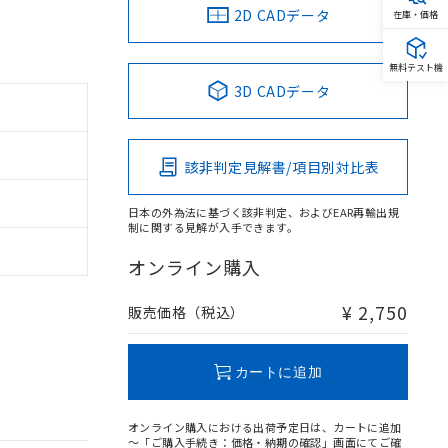
2D CADデータ
在庫・価格
無料テスト機
3D CADデータ
該非判定見解書/項目別対比表
日本の外為法に基づく該非判定、およびEAR再輸出規
制に関する見解が入手できます。
オンライン購入
¥ 2,750
販売価格（税込）
カートに追加
オンライン購入における出荷予定日は、カートに追加
～「ご購入手続き：価格・納期の確認」画面にてご確