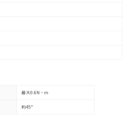
最大0.6N・m
約45°