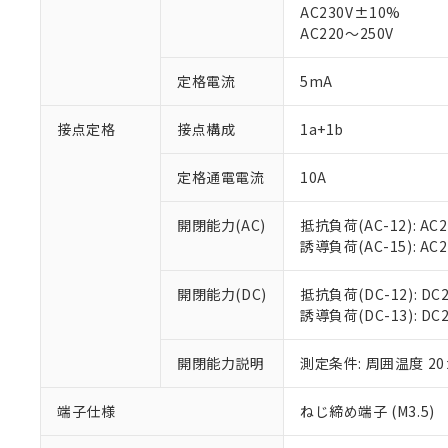
AC230V±10%
対応済み：EU
AC220～250V
対応予定：EU R
対応予定なし：EU
調査・確認中：EU
定格電流
5mA
ご利用条件
非該当品：ライセ
※1 中国RoHS
仕入先様の事情に
接点定格
接点構成
1a+1b
があります。
以下の条件をお読
「○」：最大均質
「×」：最大均質
定格通電電流
10A
本サービスは
当社は、これ
*EU RoHS指令（10物
「－」：未確認で
鉛(Pb) 1000ppm以下、
くものです。
う）を輸出ま
記
説明
六価クロム(Cr(Ⅵ)) 1
開閉能力(AC)
抵抗負荷(AC-12): AC24
当社制御機器
などの必要な
フタル酸ビス(2-エチルヘ
号
*中国RoHS10物質の基準値 
ル（DBP） 1000ppm
誘導負荷(AC-15): AC24V
在庫状況およ
当社は規制貨
Pb(鉛) :1000ppm、 Hg
但し、RoHS指令で産
のであり、閲
ます。
Cr(Ⅵ)(六価クロム) : 
フタル酸エステル類の４
○
一定数以
DBP(フタル酸ジブチル) :
い。
当社は貴社製
開閉能力(DC)
抵抗負荷(DC-12): DC24
DEHP(フタル酸ビス(2-エ
正式な納期状
置等に一切使
誘導負荷(DC-13): DC24
当社販売員に
※2 対応予定月
△
一定数に
当社は、貴社
オムロン制御
また当社は、
※2 環境保護使
開閉能力説明
測定条件: 周囲温度 2
在庫状況およ
部品在庫の切り替
たしません。
－
在庫なし
す。
「ｅ」：有害物質
機器販売
端子仕様
ねじ締め端子 (M3.5)
マイパーツ機
「10」：通常の
ている必要が
味します。