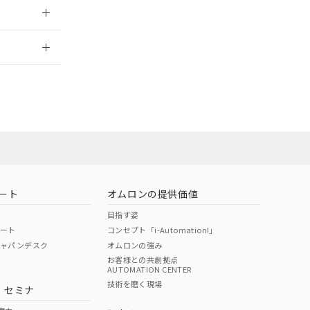
2026/7/29
ート
オムロンの提供価値
目指す姿
ポート
コンセプト「i-Automation!」
ジャパンデスク
オムロンの強み
お客様との共創拠点
AUTOMATION CENTER
DIBP
BBP
DEHP
環境保護
技術を磨く現場
・セミナ
状況ページへ
使用期限
検索ください