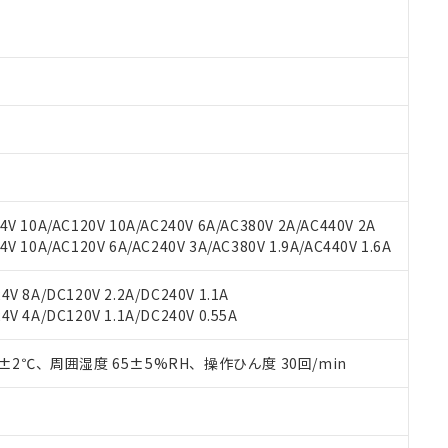
より、非含有部品としていたものが、含有品と判明した場合などやむ
みいただき、同意のうえご利用ください。
材料含有率が中国RoHSの基準値以下であることを示します。
材料含有率が中国RoHSの基準値を超えていることを示します。
、当社制御機器事業取扱商品の当社在庫状況および標準価格(税抜)
ら貴社製品のうち、外国為替および外国貿易法に定める商品（以下｢
質）：
す。当社販売部門へお問い合わせください。
 水銀(Hg) 1000ppm以下、 カドミウム(Cd) 100ppm以下、
たは国外への提供する場合は、日本国政府の輸出許可(または役務取
000ppm以下、ポリ臭化ビフェニル類(PBB) 1000ppm以下、ポリ臭化ジフェニルエーテル類(P
事業取扱商品の中には、本サービスの対象外となる商品もあること
手続きをとります。
キシル) (DEHP)(別名：DOP) 1000ppm以下、フタル酸ブチルベンジル（BBP） 100
(GB/T26572)：
以下、フタル酸ジイソブチル (DIBP) 1000ppm以下
び標準価格照会結果は、記載している更新日時点での社内データに
物を破棄する場合は、完全に破砕するなど、違法に輸出されないよ
(水銀) : 1000ppm、 Cd(カドミウム) : 100ppm、
業用監視および制御機器に対する適用除外項目は除く。
覧された時点での実際の在庫および標準価格とは異なる場合がある
1000ppm、 PBBs(ポリ臭化ビフェニル類) : 1000ppm、 PBDEs(ポリ臭化ジフェニルエーテル類
物質については閾値を超える意図的な使用がないことを確認しています。
上の在庫あり
 1000ppm、 DIBP(フタル酸ジイソブチル) : 1000ppm、 BBP(フタル酸ブチルベンジル) :
品を、核兵器、ミサイル、化学兵器、生物兵器またはその他武器並
チルヘキシル)) : 1000ppm
況および標準価格はお客様のお取引先、またはお客様担当のオムロ
用いたしません。
ご相談ください。
は満たないが在庫あり
製品を第三者に販売する場合は、上記1、2および3の内容を当該第
V 10A/AC120V 10A/AC240V 6A/AC380V 2A/AC440V 2A
機器販売店や当社販売拠点は「
販売ネットワーク
」をご確認くだ
販売先および販売に係わる関係者が違法に輸出するおそれがある場
用期限
 10A/AC120V 6A/AC240V 3A/AC380V 1.9A/AC440V 1.6A
び標準価格結果を当社の事前の承諾なく第三者に漏洩または開示し
え状況などにより、予定月が前後することがあります。
(最新の在庫状況については、お客様のお取引先、またはお客様担当
（10物質）のすべてが基準値以下であることを示します。
店・当社販売員にご確認ください)
V 8A/DC120V 2.2A/DC240V 1.1A
能（部品リスト作成サービス）をご利用いただくには、I-Webメン
使用状況下において有害物質が外部に漏えいし、環境に深刻な影響を
V 4A/DC120V 1.1A/DC240V 0.55A
あります。
機種、また在庫状況の情報を公開していない機種
ェブサイト上で当社にご登録された部品リストについて、当社およ
書ダウンロード
す。当社販売部門へお問い合わせください。
品・サービスに関するお客様との取引・商談に必要な範囲で利用す
0±2℃、周囲湿度 65±5%RH、操作ひん度 30回/min
合意する
キャンセル
書をダウンロードすることができます。
利用者とは、
"個人情報の共同利用に関して"
の「1.共同利用者の
します。
10物質）の非含有証明書