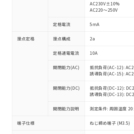
仕入先様の事情に
AC230V±10%
があります。
以下の条件をお読
AC220～250V
「○」：最大均質
「×」：最大均質
本サービスは
当社は、これ
*EU RoHS指令（10物
定格電流
5mA
「－」：未確認で
鉛(Pb) 1000ppm以下、
くものです。
う）を輸出ま
記
説明
六価クロム(Cr(Ⅵ)) 1
当社制御機器
などの必要な
フタル酸ビス(2-エチルヘ
号
*中国RoHS10物質の基準値 
接点定格
接点構成
2a
ル（DBP） 1000ppm
在庫状況およ
当社は規制貨
Pb(鉛) :1000ppm、 Hg
但し、RoHS指令で産
のであり、閲
ます。
Cr(Ⅵ)(六価クロム) : 
フタル酸エステル類の４
○
一定数以
DBP(フタル酸ジブチル) :
い。
当社は貴社製
定格通電電流
10A
DEHP(フタル酸ビス(2-エ
正式な納期状
置等に一切使
当社販売員に
※2 対応予定月
△
一定数に
当社は、貴社
開閉能力(AC)
抵抗負荷(AC-12): AC24
オムロン制御
また当社は、
※2 環境保護使
誘導負荷(AC-15): AC24V
在庫状況およ
部品在庫の切り替
たしません。
－
在庫なし
す。
「ｅ」：有害物質
機器販売
開閉能力(DC)
抵抗負荷(DC-12): DC24
マイパーツ機
「10」：通常の
誘導負荷(DC-13): DC24
ている必要が
味します。
空
受注生産
お客様が当ウ
※3 非含有証明
「－」：未確認で
白
が、当社の製
開閉能力説明
測定条件: 周囲温度 2
さい。
下記の非含有証明
※当社の共同
端子仕様
ねじ締め端子 (M3.5)
いる法人を指
EU RoHS指令（