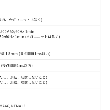
明書（当社基準）
日時点で非含有を証明するもので、過去に遡って非含有を証明するも
令のフタル酸エステル類４物質の対応では、対応完了までの期間は出
備考欄に対応日を記載しておりました。
00Vメガ、点灯ユニットは除く)
品への在庫切替を完了していることから、特段のことがない限り、20
す。
0V 50/60Hz 1min
 50/60Hz 1min (点灯ユニットは除く)
振幅 1.5mm (接点開離1ms以内)
2
(接点開離1ms以内)
 (ただし、氷結、結露しないこと)
 (ただし、氷結、結露しないこと)
A4X, NEMA13