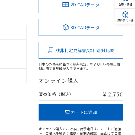
2D CADデータ
在庫・価格
無料テスト機
3D CADデータ
該非判定見解書/項目別対比表
日本の外為法に基づく該非判定、およびEAR再輸出規
制に関する見解が入手できます。
オンライン購入
¥ 2,750
販売価格（税込）
カートに追加
オンライン購入における出荷予定日は、カートに追加
～「ご購入手続き：価格・納期の確認」画面にてご確