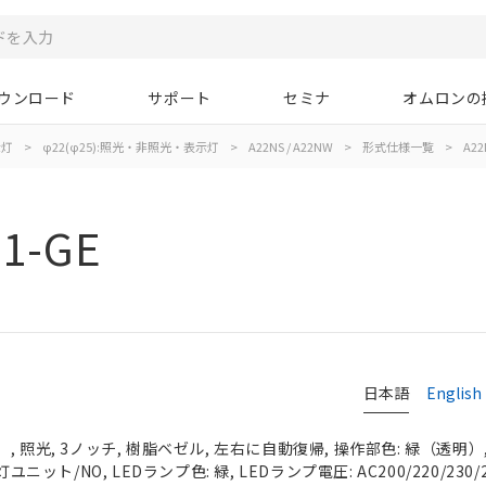
ウンロード
サポート
セミナ
オムロンの
示灯
>
φ22(φ25):照光・非照光・表示灯
>
A22NS / A22NW
>
形式仕様一覧
>
A22
1-GE
日本語
English
 照光, 3ノッチ, 樹脂ベゼル, 左右に自動復帰, 操作部色: 緑（透明）, I
ユニット/NO, LEDランプ色: 緑, LEDランプ電圧: AC200/220/230/2