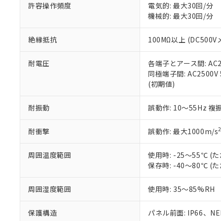
51物質の非含有証
許容操作頻度
電気的: 最大30回/分
※本証明書は発行
機械的: 最大30回/分
また、RoHS指
混在することから
絶縁抵抗
100MΩ以上 (DC5
既に当社にて対応
り割愛しておりま
耐電圧
各端子とアース間: AC250
同極端子間: AC2500V
(初期値)
耐振動
誤動作: 10～55Hz 複
耐衝撃
誤動作: 最大1000m/s
周囲温度範囲
使用時: -25～55℃
保存時: -40～80℃
周囲湿度範囲
使用時: 35～85%RH
保護構造
パネル前面: IP66、NEM