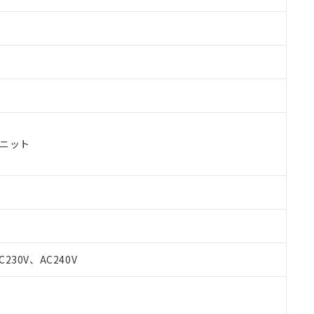
ユニット
 RoHS指令（10物質）の非含有に対応した製品が提供可能な商品です
oHS指令（10物質）の非含有に対応した製品に切り替える予定のある
C230V、AC240V
 RoHS指令（10物質）の非含有に非対応の商品で、対応品を出す予
 RoHS指令（10物質）の非含有の対応状況を調査中または確認中の
ンス料など無形物で、有害物質有無と関係のない商品です。
○×表