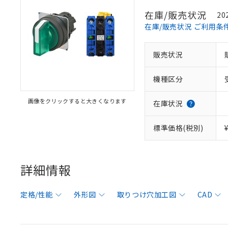
在庫/販売状況
20
在庫/販売状況 ご利用条
販売状況
機種区分
画像をクリックすると大きくなります
在庫状況
標準価格(税別)
詳細情報
定格/性能
外形図
取りつけ穴加工図
CAD