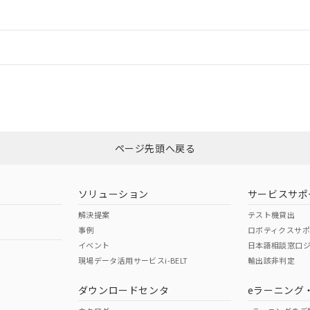
ードすることができます。
情報更新：
ログイン/会員登録
CCC認証
電波法
みください。
Yes
N/A
非含有証明書
※3
ページ先頭へ戻る
ダウンロードはこちら
型式承認
NK型式承認
ABS型式承認
韓国
（日本
（アメリカ
ソリューション
サービスサポ
舶規格）
船舶規格）
船舶規格）
解決提案
テスト機貸出
事例
ロボティクスサ
No
No
イベント
日本語相談窓口
現場データ活用サービスi-BELT
輸出該非判定
I)
PBBs
PBDEs
DBP
ダウンロードセンタ
eラーニング
この製品の規格認証/適合
その他の認証はこちらのページからご