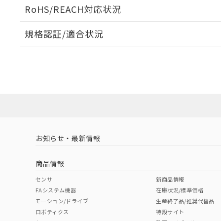
ログイン/会員登録いただくと、CADデータをダウンロ
RoHS/REACH対応状況
規格認証/適合状況
EU RoHS
注意事項・凡例
UL認証
CSA認証
CEマーキング
ダウンロードデータをご利用いただく前に、以下を必ずお読
Yes
Yes
Yes
対応状況
対応予定月
※1
※2
ソフトウェアの使用条件
対応済み
LR型式承認
DNV型式承認
BV型式承認
KR
（イギリス
（ノルウェー
（フランス
（
お知らせ・最新情報
中国 RoHS
注意事項・凡例
船舶規格）
船舶規格）
船舶規格）
船
商品情報
No
No
No
No
中国 RoHS表
※1 ※2
センサ
新商品情報
FAシステム機器
在庫状況/標準価格
Pb
Hg
Cd
Cr(V
モーション/ドライブ
生産終了品/推奨代替品
ロボティクス
特設サイト