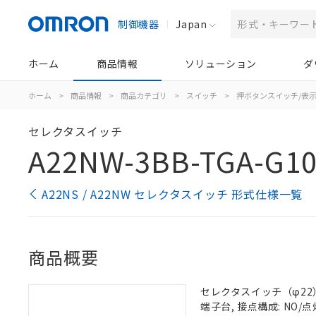
制御機器
Japan
ホーム
商品情報
ソリューション
ダ
ホーム
>
商品情報
>
商品カテゴリ
>
スイッチ
>
押ボタンスイッチ/表
セレクタスイッチ
A22NW-3BB-TGA-G10
A22NS / A22NW セレクタスイッチ 形式仕様一覧
商品概要
セレクタスイッチ（φ22）,
端子台, 接点構成: NO/点灯