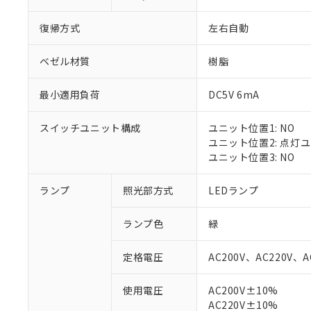
復帰方式
左右自動
ベゼル材質
樹脂
最小適用負荷
DC5V 6mA
スイッチユニット構成
ユニット位置1: NO
ユニット位置2: 点灯
ユニット位置3: NO
ランプ
照光部方式
LEDランプ
※1 対応状況
ランプ色
緑
対応済み：EU
対応予定：EU R
定格電圧
AC200V、AC220V、A
対応予定なし：EU
調査・確認中：EU
ご利用条件
使用電圧
AC200V±10%
非該当品：ライセ
AC220V±10%
※1 中国RoHS