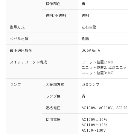
操作部色
青
透明/不透明
透明
復帰方式
左右自動
ベゼル材質
樹脂
最小適用負荷
DC5V 6mA
スイッチユニット構成
ユニット位置1: NO
ユニット位置2: 点灯ユニット
ユニット位置3: NC
ランプ
照光部方式
LEDランプ
ランプ色
青
定格電圧
AC100V、AC110V、AC120V
使用電圧
AC100V±10%
AC110V±10%
AC100～130V