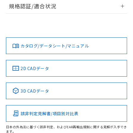
情報更新：2026/7/29
規格認証/適合状況
ログイン/会員登録
EU RoHS
注意事項・凡例
A22NW-3BB-TAA-P102-ADについての規格認証/適合状況に
ついては、「カスタマーサポートセンタ お客様相談室」また
は貴社担当オムロン営業員または販売店にお問い合わせくだ
対応状況
対応予定月
※1
※2
さい。
ダウンロードデータをご利用いただく前に、以下を必ずお読
みください。
カタログ/データシート/マニュアル
対応済み
ソフトウェアの使用条件
お問い合わせ
中国 RoHS
注意事項・凡例
2D CADデータ
中国 RoHS表
※1 ※2
3D CADデータ
Pb
Hg
Cd
Cr(VI)
該非判定見解書/項目別対比表
O
O
O
O
日本の外為法に基づく該非判定、およびEAR再輸出規制に関する見解が入手でき
ます。