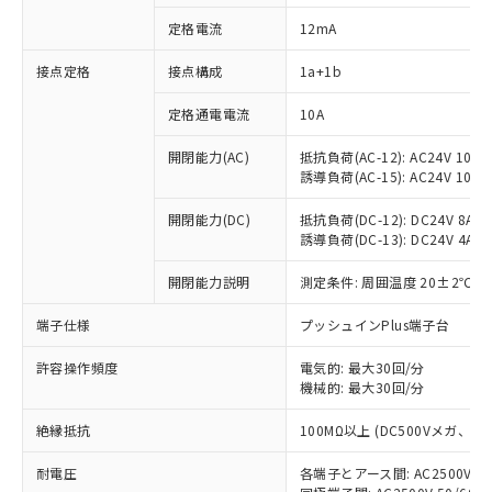
定格電流
12mA
接点定格
接点構成
1a+1b
※1 対応状況
定格通電電流
10A
対応済み：EU RoHS指令（10物質）の
非含有に対応した製品が提供可能な商品で
開閉能力(AC)
抵抗負荷(AC-12): AC24V 10A/A
す。
誘導負荷(AC-15): AC24V 10A/AC
対応予定：EU RoHS指令（10物質）の非含
ご利用条件
有に対応した製品に切り替える予定のある
開閉能力(DC)
抵抗負荷(DC-12): DC24V 8A/DC
商品です。
誘導負荷(DC-13): DC24V 4A/DC
対応予定なし：EU RoHS指令（10物質）の
以下の条件をお読みいただき、同意のうえ
開閉能力説明
測定条件: 周囲温度 20±2℃、
非含有に非対応の商品で、対応品を出す予
ご利用ください。
定はありません。
端子仕様
プッシュインPlus端子台
調査・確認中：EU RoHS指令（10物質）の
本サービスは、当社制御機器事業取扱
※1 中国RoHS○×表
非含有の対応状況を調査中または確認中の
商品の当社在庫状況および標準価格
許容操作頻度
電気的: 最大30回/分
商品です。
(税抜)を提供させていただくもので
機械的: 最大30回/分
「○」：最大均質材料含有率が中国RoHSの
非該当品：ライセンス料など無形物で、有
す。
基準値以下であることを示します。
害物質有無と関係のない商品です。
絶縁抵抗
100MΩ以上 (DC500Vメガ、
当社制御機器事業取扱商品の中には、
「×」：最大均質材料含有率が中国RoHSの
仕入先様の事情により、非含有部品として
本サービスの対象外となる商品もある
基準値を超えていることを示します。
いたものが、含有品と判明した場合などや
当社は、これら貴社製品のうち、外国
耐電圧
各端子とアース間: AC2500V 50/
ことをご了承ください。
「－」：未確認です。当社販売部門へお問
むを得ず変更することがあります。