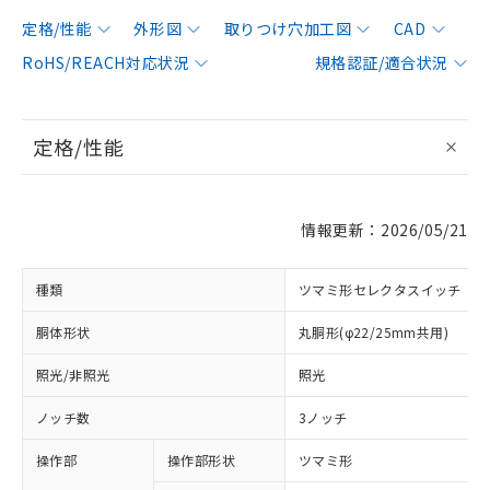
定格/性能
外形図
取りつけ穴加工図
CAD
RoHS/REACH対応状況
規格認証/適合状況
定格/性能
情報更新：2026/05/21
種類
ツマミ形セレクタスイッチ
胴体形状
丸胴形(φ22/25mm共用)
照光/非照光
照光
ノッチ数
3ノッチ
操作部
操作部形状
ツマミ形