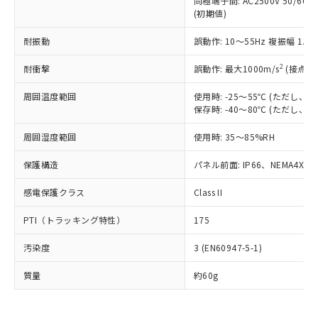
同極端子間: AC2500V 50/60
為替および外国貿易法に定める商品
在庫状況および標準価格照会結果は、
い合わせください。
(初期値)
（以下｢規制貨物等」という）を輸出
記載している更新日時点での社内デー
*EU RoHS指令（10物質）：
または国外への提供する場合は、日本
記
タに基づき作成されるものであり、閲
説明
鉛(Pb) 1000ppm以下、 水銀(Hg) 1000ppm以下、 カド
耐振動
誤動作: 10～55Hz 複振幅 1.
*中国RoHS10物質の基準値 (GB/T26572)：
国政府の輸出許可(または役務取引許
号
覧された時点での実際の在庫および標
ミウム(Cd) 100ppm以下、
Pb(鉛) :1000ppm、 Hg(水銀) : 1000ppm、 Cd(カドミウ
可)を取得するなどの必要な手続きを
六価クロム(Cr(Ⅵ)) 1000ppm以下、ポリ臭化ビフェニル
ム) : 100ppm、
準価格とは異なる場合があることをご
2
耐衝撃
誤動作: 最大1000m/s
(接点開
類(PBB) 1000ppm以下、ポリ臭化ジフェニルエーテル類
Cr(Ⅵ)(六価クロム) : 1000ppm、 PBBs(ポリ臭化ビフェ
とります。
了承ください。
(PBDE) 1000ppm以下、フタル酸ビス(2-エチルヘキシ
○
一定数以上の在庫あり
ニル類) : 1000ppm、 PBDEs(ポリ臭化ジフェニルエーテ
当社は規制貨物を破棄する場合は、完
ル) (DEHP)(別名：DOP) 1000ppm以下、フタル酸ブチ
正式な納期状況および標準価格はお客
ル類) : 1000ppm、
周囲温度範囲
使用時: -25～55℃ (ただし
ルベンジル（BBP） 1000ppm以下、フタル酸ジブチル
全に破砕するなど、違法に輸出されな
DBP(フタル酸ジブチル) : 1000ppm、 DIBP(フタル酸ジ
保存時: -40～80℃ (ただし
様のお取引先、またはお客様担当のオ
（DBP） 1000ppm以下、フタル酸ジイソブチル
イソブチル) : 1000ppm、 BBP(フタル酸ブチルベンジ
△
一定数には満たないが在庫あり
いよう必要な手段を講じます。
ムロン制御機器販売店・当社販売員に
(DIBP) 1000ppm以下
ル) : 1000ppm、
当社は貴社製品を、核兵器、ミサイ
但し、RoHS指令で産業用監視および制御機器に対する
周囲湿度範囲
使用時: 35～85%RH
DEHP(フタル酸ビス(2-エチルヘキシル)) : 1000ppm
ご相談ください。
適用除外項目は除く。
ル、化学兵器、生物兵器またはその他
－
在庫なし(最新の在庫状況につ
オムロン制御機器販売店や当社販売拠
フタル酸エステル類の４物質については閾値を超える意
保護構造
パネル前面: IP66、NEMA4X, N
武器並びにこれらの製造装置等に一切
いては、お客様のお取引先、ま
図的な使用がないことを確認しています。
点は「
販売ネットワーク
」をご確認
※2 環境保護使用期限
使用いたしません。
たはお客様担当のオムロン制御
ください。
感電保護クラス
Class II
当社は、貴社製品を第三者に販売する
機器販売店・当社販売員にご確
在庫状況および標準価格結果を当社の
※2 対応予定月
「ｅ」：有害物質（10物質）のすべてが基
場合は、上記1、2および3の内容を当
認ください)
事前の承諾なく第三者に漏洩または開
PTI（トラッキング特性）
175
準値以下であることを示します。
該第三者に通知します。また当社は、
示しないようお願いします。
部品在庫の切り替え状況などにより、予定
「10」：通常の使用状況下において有害物
販売先および販売に係わる関係者が違
マイパーツ機能（部品リスト作成サー
空
受注生産機種、また在庫状況の
汚染度
3 (EN60947-5-1)
月が前後することがあります。
質が外部に漏えいし、環境に深刻な影響を
法に輸出するおそれがある場合は、取
ビス）をご利用いただくには、I-Web
白
情報を公開していない機種
及ぼさない年数を意味します。
り引きをいたしません。
メンバーズにご登録されている必要が
質量
約60g
「－」：未確認です。当社販売部門へお問
あります。
い合わせください。
お客様が当ウェブサイト上で当社にご
※3 非含有証明書ダウンロード