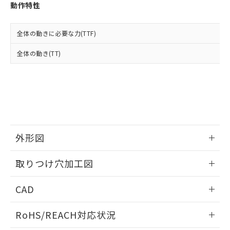
登録された部品リストについて、当社
動作特性
および当社の共同利用者が、当社の製
下記の非含有証明書をダウンロードするこ
品・サービスに関するお客様との取
とができます。
合意する
キャンセル
引・商談に必要な範囲で利用すること
全体の動きに必要な力(TTF)
をご了承ください。
EU RoHS指令（10物質）の非含有証明書
全体の動き(TT)
※当社の共同利用者とは、
"個人情報
51物質の非含有証明書（当社基準）
の共同利用に関して"
の「1.共同利
※本証明書は発行日時点で非含有を証明す
用者の範囲」に記載されている法人を
るもので、過去に遡って非含有を証明する
指します。
ものではありません。
また、RoHS指令のフタル酸エステル類４
物質の対応では、対応完了までの期間は出
荷製品に未対応品が混在することから備考
外形図
欄に対応日を記載しておりました。
既に当社にて対応品への在庫切替を完了
情報更新：2026/05/21
していることから、特段のことがない限
取りつけ穴加工図
り、2022年1月12日より割愛しておりま
す。
情報更新：2026/05/21
CAD
ログイン/会員登録いただくと、CADデータをダウンロー
RoHS/REACH対応状況
ドすることができます。