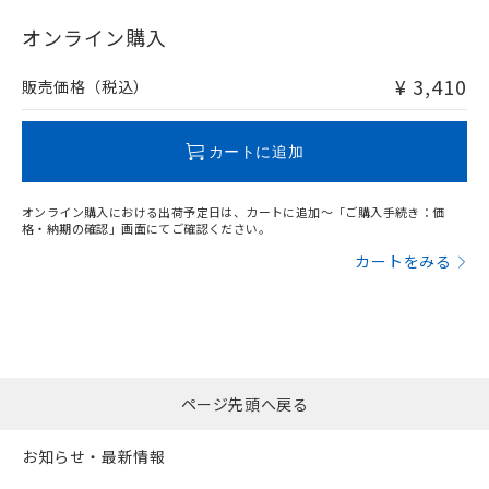
"対応済み"や非含有の記載がされた商品であっても、流通
在庫等で未対応品が混在する可能性があります。
オンライン購入
非含有品が必要な際は、弊社営業部門もしくは販売店へお
問い合わせください。
¥ 3,410
販売価格（税込）
この製品のRoHS/REACH対応状況ページへ
カートに追加
オンライン購入における出荷予定日は、カートに追加～「ご購入手続き：価
格・納期の確認」画面にてご確認ください。
カートをみる
ページ先頭へ戻る
お知らせ・最新情報