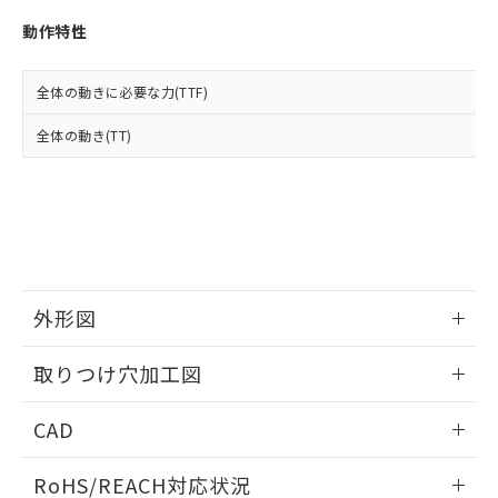
※3 非含有証明書ダウンロード
登録された部品リストについて、当社
動作特性
および当社の共同利用者が、当社の製
下記の非含有証明書をダウンロードするこ
品・サービスに関するお客様との取
とができます。
合意する
キャンセル
引・商談に必要な範囲で利用すること
全体の動きに必要な力(TTF)
をご了承ください。
EU RoHS指令（10物質）の非含有証明書
※当社の共同利用者とは、
"個人情報
全体の動き(TT)
51物質の非含有証明書（当社基準）
の共同利用に関して"
の「1.共同利
※本証明書は発行日時点で非含有を証明す
用者の範囲」に記載されている法人を
るもので、過去に遡って非含有を証明する
指します。
ものではありません。
また、RoHS指令のフタル酸エステル類４
物質の対応では、対応完了までの期間は出
荷製品に未対応品が混在することから備考
欄に対応日を記載しておりました。
外形図
既に当社にて対応品への在庫切替を完了
していることから、特段のことがない限
情報更新：2026/05/21
取りつけ穴加工図
り、2022年1月12日より割愛しておりま
す。
情報更新：2026/05/21
CAD
ログイン/会員登録いただくと、CADデータをダウンロー
RoHS/REACH対応状況
ドすることができます。