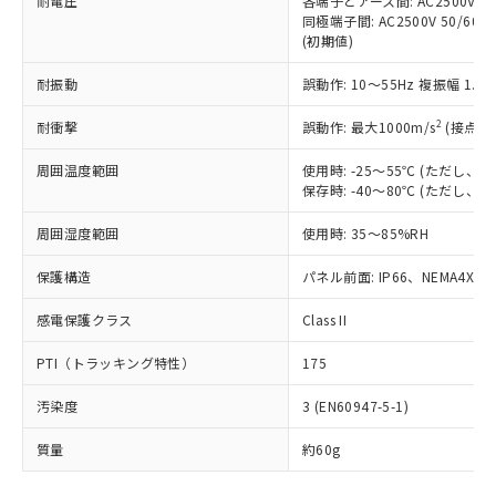
耐電圧
各端子とアース間: AC2500V 50/
「－」：未確認です。当社販売部門へお問
むを得ず変更することがあります。
為替および外国貿易法に定める商品
在庫状況および標準価格照会結果は、
同極端子間: AC2500V 50/60
い合わせください。
（以下｢規制貨物等」という）を輸出
(初期値)
記載している更新日時点での社内デー
*EU RoHS指令（10物質）：
または国外への提供する場合は、日本
記
タに基づき作成されるものであり、閲
説明
鉛(Pb) 1000ppm以下、 水銀(Hg) 1000ppm以下、 カド
*中国RoHS10物質の基準値 (GB/T26572)：
国政府の輸出許可(または役務取引許
耐振動
誤動作: 10～55Hz 複振幅 1.
号
覧された時点での実際の在庫および標
ミウム(Cd) 100ppm以下、
Pb(鉛) :1000ppm、 Hg(水銀) : 1000ppm、 Cd(カドミウ
可)を取得するなどの必要な手続きを
六価クロム(Cr(Ⅵ)) 1000ppm以下、ポリ臭化ビフェニル
ム) : 100ppm、
準価格とは異なる場合があることをご
類(PBB) 1000ppm以下、ポリ臭化ジフェニルエーテル類
2
Cr(Ⅵ)(六価クロム) : 1000ppm、 PBBs(ポリ臭化ビフェ
耐衝撃
誤動作: 最大1000m/s
(接点開
とります。
了承ください。
(PBDE) 1000ppm以下、フタル酸ビス(2-エチルヘキシ
○
一定数以上の在庫あり
ニル類) : 1000ppm、 PBDEs(ポリ臭化ジフェニルエーテ
当社は規制貨物を破棄する場合は、完
ル) (DEHP)(別名：DOP) 1000ppm以下、フタル酸ブチ
正式な納期状況および標準価格はお客
ル類) : 1000ppm、
周囲温度範囲
使用時: -25～55℃ (ただし
ルベンジル（BBP） 1000ppm以下、フタル酸ジブチル
全に破砕するなど、違法に輸出されな
DBP(フタル酸ジブチル) : 1000ppm、 DIBP(フタル酸ジ
様のお取引先、またはお客様担当のオ
（DBP） 1000ppm以下、フタル酸ジイソブチル
保存時: -40～80℃ (ただし
イソブチル) : 1000ppm、 BBP(フタル酸ブチルベンジ
△
一定数には満たないが在庫あり
いよう必要な手段を講じます。
ムロン制御機器販売店・当社販売員に
(DIBP) 1000ppm以下
ル) : 1000ppm、
当社は貴社製品を、核兵器、ミサイ
但し、RoHS指令で産業用監視および制御機器に対する
DEHP(フタル酸ビス(2-エチルヘキシル)) : 1000ppm
ご相談ください。
周囲湿度範囲
使用時: 35～85%RH
適用除外項目は除く。
ル、化学兵器、生物兵器またはその他
－
在庫なし(最新の在庫状況につ
オムロン制御機器販売店や当社販売拠
フタル酸エステル類の４物質については閾値を超える意
武器並びにこれらの製造装置等に一切
いては、お客様のお取引先、ま
図的な使用がないことを確認しています。
点は「
販売ネットワーク
」をご確認
保護構造
パネル前面: IP66、NEMA4X, N
※2 環境保護使用期限
使用いたしません。
たはお客様担当のオムロン制御
ください。
当社は、貴社製品を第三者に販売する
機器販売店・当社販売員にご確
感電保護クラス
Class II
在庫状況および標準価格結果を当社の
※2 対応予定月
「ｅ」：有害物質（10物質）のすべてが基
場合は、上記1、2および3の内容を当
認ください)
事前の承諾なく第三者に漏洩または開
準値以下であることを示します。
該第三者に通知します。また当社は、
PTI（トラッキング特性）
175
示しないようお願いします。
部品在庫の切り替え状況などにより、予定
「10」：通常の使用状況下において有害物
販売先および販売に係わる関係者が違
マイパーツ機能（部品リスト作成サー
空
受注生産機種、また在庫状況の
月が前後することがあります。
質が外部に漏えいし、環境に深刻な影響を
汚染度
3 (EN60947-5-1)
法に輸出するおそれがある場合は、取
ビス）をご利用いただくには、I-Web
白
情報を公開していない機種
及ぼさない年数を意味します。
り引きをいたしません。
メンバーズにご登録されている必要が
質量
約60g
「－」：未確認です。当社販売部門へお問
あります。
い合わせください。
お客様が当ウェブサイト上で当社にご