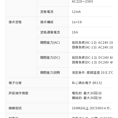
AC220～250V
定格電流
12mA
※1 対応状況
接点定格
接点構成
1a+1b
対応済み：EU RoHS指令（10物質）の
定格通電電流
10A
非含有に対応した製品が提供可能な商品で
開閉能力(AC)
抵抗負荷(AC-12): AC24V 10A/A
す。
誘導負荷(AC-15): AC24V 10A/AC
対応予定：EU RoHS指令（10物質）の非含
ご利用条件
有に対応した製品に切り替える予定のある
開閉能力(DC)
抵抗負荷(DC-12): DC24V 8A/DC
商品です。
誘導負荷(DC-13): DC24V 4A/DC
対応予定なし：EU RoHS指令（10物質）の
以下の条件をお読みいただき、同意のうえ
非含有に非対応の商品で、対応品を出す予
開閉能力説明
測定条件: 周囲温度 20±2℃、
ご利用ください。
定はありません。
調査・確認中：EU RoHS指令（10物質）の
端子仕様
ねじ締め端子 (M3.5)
本サービスは、当社制御機器事業取扱
※1 中国RoHS○×表
非含有の対応状況を調査中または確認中の
商品の当社在庫状況および標準価格
商品です。
許容操作頻度
電気的: 最大30回/分
(税抜)を提供させていただくもので
「○」：最大均質材料含有率が中国RoHSの
機械的: 最大30回/分
非該当品：ライセンス料など無形物で、有
す。
基準値以下であることを示します。
害物質有無と関係のない商品です。
当社制御機器事業取扱商品の中には、
絶縁抵抗
100MΩ以上 (DC500Vメガ、
「×」：最大均質材料含有率が中国RoHSの
仕入先様の事情により、非含有部品として
本サービスの対象外となる商品もある
基準値を超えていることを示します。
いたものが、含有品と判明した場合などや
当社は、これら貴社製品のうち、外国
ことをご了承ください。