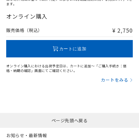
ます。
"対応済み"や非含有の記載がされた商品であっても、流通
在庫等で未対応品が混在する可能性があります。
オンライン購入
非含有品が必要な際は、弊社営業部門もしくは販売店へお
問い合わせください。
¥ 2,750
販売価格（税込）
この製品のRoHS/REACH対応状況ページへ
カートに追加
オンライン購入における出荷予定日は、カートに追加～「ご購入手続き：価
格・納期の確認」画面にてご確認ください。
カートをみる
ページ先頭へ戻る
お知らせ・最新情報