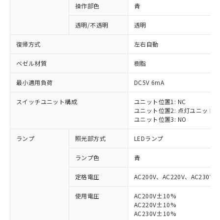
操作部色
青
透明/不透明
透明
復帰方式
左右自動
ベゼル材質
樹脂
最小適用負荷
DC5V 6mA
スイッチユニット構成
ユニット位置1: NC
ユニット位置2: 点灯ユニット
ユニット位置3: NO
ランプ
照光部方式
LEDランプ
ランプ色
青
定格電圧
AC200V、AC220V、AC230V、
使用電圧
AC200V±10%
AC220V±10%
AC230V±10%