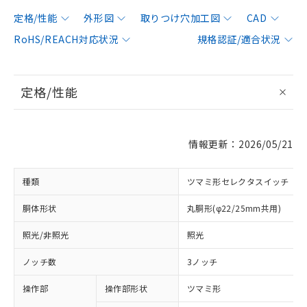
定格/性能
外形図
取りつけ穴加工図
CAD
RoHS/REACH対応状況
規格認証/適合状況
定格/性能
情報更新：2026/05/21
種類
ツマミ形セレクタスイッチ
胴体形状
丸胴形(φ22/25mm共用)
照光/非照光
照光
ノッチ数
3ノッチ
操作部
操作部形状
ツマミ形