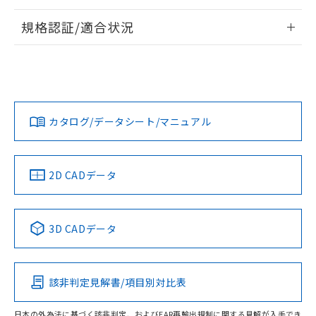
情報更新：2026/7/29
規格認証/適合状況
ログイン/会員登録
EU RoHS
注意事項・凡例
UL認証
CSA認証
CEマーキング
Yes
Yes
Yes
対応状況
対応予定月
※1
※2
ダウンロードデータをご利用いただく前に、以下を必ずお読
みください。
カタログ/データシート/マニュアル
対応済み
ソフトウェアの使用条件
LR型式承認
DNV型式承認
BV型式承認
KR型式承
（イギリス
（ノルウェー
（フランス
（韓国
船舶規格）
船舶規格）
船舶規格）
船舶規格
中国 RoHS
注意事項・凡例
2D CADデータ
No
No
No
No
中国 RoHS表
※1 ※2
3D CADデータ
この製品の規格認証/適合状況ページへ
Pb
Hg
Cd
Cr(VI)
その他の認証はこちらのページからご検索ください
該非判定見解書/項目別対比表
O
O
O
O
日本の外為法に基づく該非判定、およびEAR再輸出規制に関する見解が入手でき