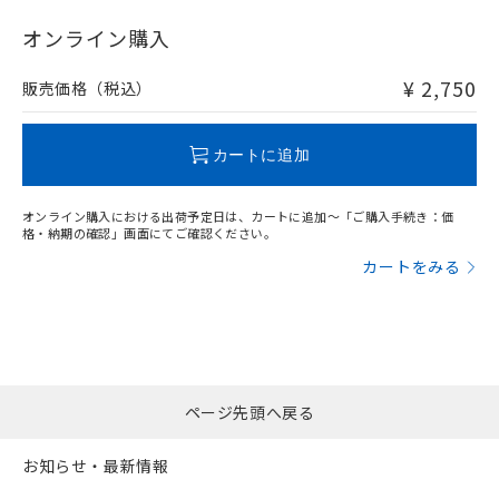
"対応済み"や非含有の記載がされた商品であっても、流通
在庫等で未対応品が混在する可能性があります。
オンライン購入
非含有品が必要な際は、弊社営業部門もしくは販売店へお
問い合わせください。
¥ 2,750
販売価格（税込）
この製品のRoHS/REACH対応状況ページへ
カートに追加
オンライン購入における出荷予定日は、カートに追加～「ご購入手続き：価
格・納期の確認」画面にてご確認ください。
カートをみる
ページ先頭へ戻る
お知らせ・最新情報