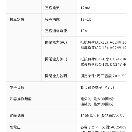
定格電流
12mA
接点定格
接点構成
1a+1b
※1 対応状況
定格通電電流
10A
対応済み：EU RoHS指令（10物質）の
非含有に対応した製品が提供可能な商品で
開閉能力(AC)
抵抗負荷(AC-12): AC24V 10A/A
す。
誘導負荷(AC-15): AC24V 10A/AC
対応予定：EU RoHS指令（10物質）の非含
ご利用条件
有に対応した製品に切り替える予定のある
開閉能力(DC)
抵抗負荷(DC-12): DC24V 8A/DC
商品です。
誘導負荷(DC-13): DC24V 4A/DC
対応予定なし：EU RoHS指令（10物質）の
以下の条件をお読みいただき、同意のうえ
開閉能力説明
測定条件: 周囲温度 20±2℃、
非含有に非対応の商品で、対応品を出す予
ご利用ください。
定はありません。
端子仕様
ねじ締め端子 (M3.5)
調査・確認中：EU RoHS指令（10物質）の
本サービスは、当社制御機器事業取扱
※1 中国RoHS○×表
非含有の対応状況を調査中または確認中の
商品の当社在庫状況および標準価格
許容操作頻度
電気的: 最大30回/分
商品です。
(税抜)を提供させていただくもので
機械的: 最大30回/分
「○」：最大均質材料含有率が中国RoHSの
非該当品：ライセンス料など無形物で、有
す。
基準値以下であることを示します。
害物質有無と関係のない商品です。
絶縁抵抗
100MΩ以上 (DC500Vメガ、
当社制御機器事業取扱商品の中には、
「×」：最大均質材料含有率が中国RoHSの
仕入先様の事情により、非含有部品として
本サービスの対象外となる商品もある
基準値を超えていることを示します。
いたものが、含有品と判明した場合などや
当社は、これら貴社製品のうち、外国
耐電圧
各端子とアース間: AC2500V 50/
ことをご了承ください。
「－」：未確認です。当社販売部門へお問
むを得ず変更することがあります。