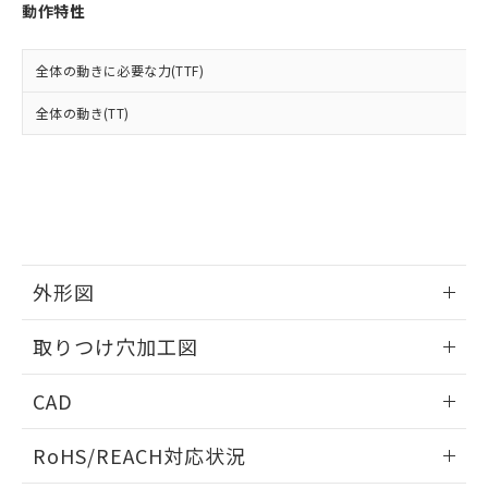
登録された部品リストについて、当社
動作特性
および当社の共同利用者が、当社の製
下記の非含有証明書をダウンロードするこ
品・サービスに関するお客様との取
とができます。
合意する
キャンセル
引・商談に必要な範囲で利用すること
全体の動きに必要な力(TTF)
をご了承ください。
EU RoHS指令（10物質）の非含有証明書
全体の動き(TT)
※当社の共同利用者とは、
"個人情報
51物質の非含有証明書（当社基準）
の共同利用に関して"
の「1.共同利
※本証明書は発行日時点で非含有を証明す
用者の範囲」に記載されている法人を
るもので、過去に遡って非含有を証明する
指します。
ものではありません。
また、RoHS指令のフタル酸エステル類４
物質の対応では、対応完了までの期間は出
荷製品に未対応品が混在することから備考
外形図
欄に対応日を記載しておりました。
既に当社にて対応品への在庫切替を完了
情報更新：2026/05/21
していることから、特段のことがない限
取りつけ穴加工図
り、2022年1月12日より割愛しておりま
す。
情報更新：2026/05/21
CAD
ログイン/会員登録いただくと、CADデータをダウンロー
RoHS/REACH対応状況
ドすることができます。