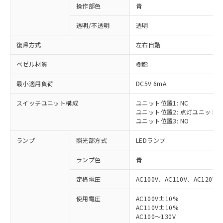
操作部色
青
透明/不透明
透明
復帰方式
左右自動
ベゼル材質
樹脂
最小適用負荷
DC5V 6mA
スイッチユニット構成
ユニット位置1: NC
ユニット位置2: 点灯ユニット
ユニット位置3: NO
ランプ
照光部方式
LEDランプ
ランプ色
青
定格電圧
AC100V、AC110V、AC120V
使用電圧
AC100V±10%
AC110V±10%
AC100～130V