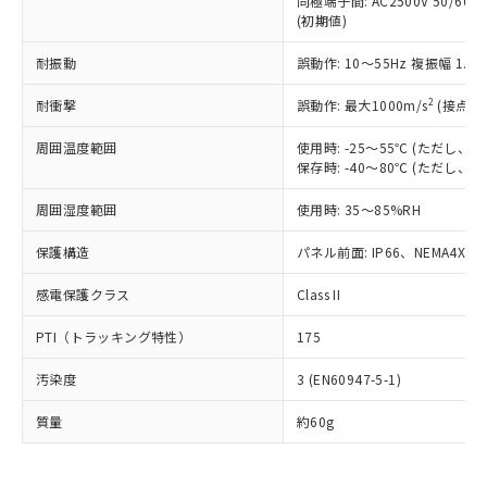
同極端子間: AC2500V 50/60
為替および外国貿易法に定める商品
在庫状況および標準価格照会結果は、
い合わせください。
(初期値)
（以下｢規制貨物等」という）を輸出
記載している更新日時点での社内デー
*EU RoHS指令（10物質）：
または国外への提供する場合は、日本
記
タに基づき作成されるものであり、閲
説明
鉛(Pb) 1000ppm以下、 水銀(Hg) 1000ppm以下、 カド
耐振動
誤動作: 10～55Hz 複振幅 1.
*中国RoHS10物質の基準値 (GB/T26572)：
国政府の輸出許可(または役務取引許
号
覧された時点での実際の在庫および標
ミウム(Cd) 100ppm以下、
Pb(鉛) :1000ppm、 Hg(水銀) : 1000ppm、 Cd(カドミウ
可)を取得するなどの必要な手続きを
六価クロム(Cr(Ⅵ)) 1000ppm以下、ポリ臭化ビフェニル
ム) : 100ppm、
準価格とは異なる場合があることをご
2
耐衝撃
誤動作: 最大1000m/s
(接点開
類(PBB) 1000ppm以下、ポリ臭化ジフェニルエーテル類
Cr(Ⅵ)(六価クロム) : 1000ppm、 PBBs(ポリ臭化ビフェ
とります。
了承ください。
(PBDE) 1000ppm以下、フタル酸ビス(2-エチルヘキシ
○
一定数以上の在庫あり
ニル類) : 1000ppm、 PBDEs(ポリ臭化ジフェニルエーテ
当社は規制貨物を破棄する場合は、完
ル) (DEHP)(別名：DOP) 1000ppm以下、フタル酸ブチ
正式な納期状況および標準価格はお客
ル類) : 1000ppm、
周囲温度範囲
使用時: -25～55℃ (ただし
ルベンジル（BBP） 1000ppm以下、フタル酸ジブチル
全に破砕するなど、違法に輸出されな
DBP(フタル酸ジブチル) : 1000ppm、 DIBP(フタル酸ジ
保存時: -40～80℃ (ただし
様のお取引先、またはお客様担当のオ
（DBP） 1000ppm以下、フタル酸ジイソブチル
イソブチル) : 1000ppm、 BBP(フタル酸ブチルベンジ
△
一定数には満たないが在庫あり
いよう必要な手段を講じます。
ムロン制御機器販売店・当社販売員に
(DIBP) 1000ppm以下
ル) : 1000ppm、
当社は貴社製品を、核兵器、ミサイ
但し、RoHS指令で産業用監視および制御機器に対する
周囲湿度範囲
使用時: 35～85%RH
DEHP(フタル酸ビス(2-エチルヘキシル)) : 1000ppm
ご相談ください。
適用除外項目は除く。
ル、化学兵器、生物兵器またはその他
－
在庫なし(最新の在庫状況につ
オムロン制御機器販売店や当社販売拠
フタル酸エステル類の４物質については閾値を超える意
保護構造
パネル前面: IP66、NEMA4X, N
武器並びにこれらの製造装置等に一切
いては、お客様のお取引先、ま
図的な使用がないことを確認しています。
点は「
販売ネットワーク
」をご確認
※2 環境保護使用期限
使用いたしません。
たはお客様担当のオムロン制御
ください。
感電保護クラス
Class II
当社は、貴社製品を第三者に販売する
機器販売店・当社販売員にご確
在庫状況および標準価格結果を当社の
※2 対応予定月
「ｅ」：有害物質（10物質）のすべてが基
場合は、上記1、2および3の内容を当
認ください)
事前の承諾なく第三者に漏洩または開
PTI（トラッキング特性）
175
準値以下であることを示します。
該第三者に通知します。また当社は、
示しないようお願いします。
部品在庫の切り替え状況などにより、予定
「10」：通常の使用状況下において有害物
販売先および販売に係わる関係者が違
マイパーツ機能（部品リスト作成サー
空
受注生産機種、また在庫状況の
汚染度
3 (EN60947-5-1)
月が前後することがあります。
質が外部に漏えいし、環境に深刻な影響を
法に輸出するおそれがある場合は、取
ビス）をご利用いただくには、I-Web
白
情報を公開していない機種
及ぼさない年数を意味します。
り引きをいたしません。
メンバーズにご登録されている必要が
質量
約60g
「－」：未確認です。当社販売部門へお問
あります。
い合わせください。
お客様が当ウェブサイト上で当社にご
※3 非含有証明書ダウンロード