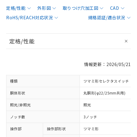
定格/性能
外形図
取りつけ穴加工図
CAD
RoHS/REACH対応状況
規格認証/適合状況
定格/性能
情報更新：2026/05/21
種類
ツマミ形セレクタスイッチ
胴体形状
丸胴形(φ22/25mm共用)
照光/非照光
照光
ノッチ数
3ノッチ
操作部
操作部形状
ツマミ形