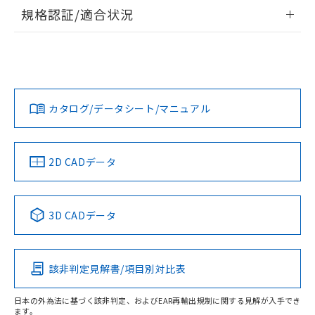
情報更新：2026/7/29
規格認証/適合状況
ログイン/会員登録
EU RoHS
注意事項・凡例
UL認証
CSA認証
CEマーキング
Yes
Yes
Yes
対応状況
対応予定月
※1
※2
ダウンロードデータをご利用いただく前に、以下を必ずお読
みください。
カタログ/データシート/マニュアル
対応済み
ソフトウェアの使用条件
LR型式承認
DNV型式承認
BV型式承認
KR型式承
（イギリス
（ノルウェー
（フランス
（韓国
船舶規格）
船舶規格）
船舶規格）
船舶規格
中国 RoHS
注意事項・凡例
2D CADデータ
No
No
No
No
中国 RoHS表
※1 ※2
3D CADデータ
この製品の規格認証/適合状況ページへ
Pb
Hg
Cd
Cr(VI)
その他の認証はこちらのページからご検索ください
該非判定見解書/項目別対比表
O
O
O
O
日本の外為法に基づく該非判定、およびEAR再輸出規制に関する見解が入手でき
ます。