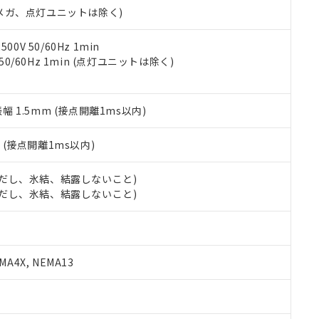
合意する
キャンセル
00Vメガ、点灯ユニットは除く)
書をダウンロードすることができます。
利用者とは、
"個人情報の共同利用に関して"
の「1.共同利用者の
します。
10物質）の非含有証明書
0V 50/60Hz 1min
明書（当社基準）
 50/60Hz 1min (点灯ユニットは除く)
日時点で非含有を証明するもので、過去に遡って非含有を証明するも
令のフタル酸エステル類４物質の対応では、対応完了までの期間は出
備考欄に対応日を記載しておりました。
振幅 1.5mm (接点開離1ms以内)
品への在庫切替を完了していることから、特段のことがない限り、20
す。
2
(接点開離1ms以内)
 (ただし、氷結、結露しないこと)
 (ただし、氷結、結露しないこと)
A4X, NEMA13