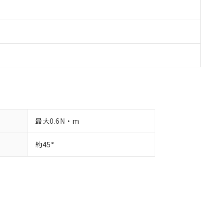
最大0.6N・m
約45°