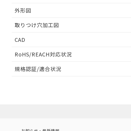
外形図
取りつけ穴加工図
CAD
ログイン/会員登録いただくと、CADデータをダウンロ
RoHS/REACH対応状況
規格認証/適合状況
EU RoHS
注意事項・凡例
UL認証
CSA認証
CEマーキング
ダウンロードデータをご利用いただく前に、以下を必ずお読
Yes
Yes
Yes
対応状況
対応予定月
※1
※2
ソフトウェアの使用条件
対応済み
LR型式承認
DNV型式承認
BV型式承認
KR
（イギリス
（ノルウェー
（フランス
（
お知らせ・最新情報