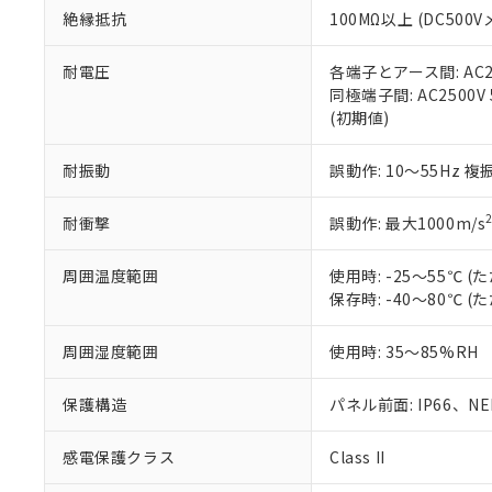
絶縁抵抗
100MΩ以上 (DC5
さい。
下記の非含有証明
※当社の共同
いる法人を指
EU RoHS指令（
耐電圧
各端子とアース間: AC250
51物質の非含有証
同極端子間: AC2500V
※本証明書は発行
(初期値)
また、RoHS指
混在することから
耐振動
誤動作: 10～55Hz 複
既に当社にて対応
り割愛しておりま
耐衝撃
誤動作: 最大1000m/s
周囲温度範囲
使用時: -25～55℃
保存時: -40～80℃
周囲湿度範囲
使用時: 35～85%RH
保護構造
パネル前面: IP66、NEM
感電保護クラス
Class II