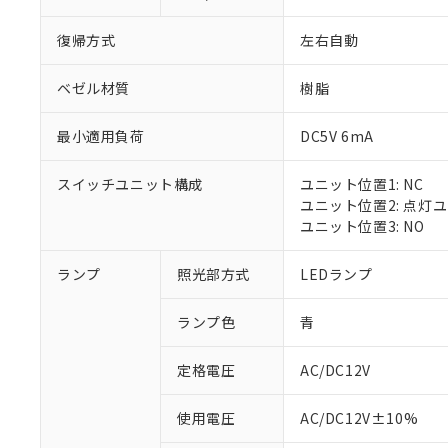
復帰方式
左右自動
ベゼル材質
樹脂
最小適用負荷
DC5V 6mA
スイッチユニット構成
ユニット位置1: NC
ユニット位置2: 点灯
ユニット位置3: NO
ランプ
照光部方式
LEDランプ
ランプ色
青
定格電圧
AC/DC12V
※1 対応状況
使用電圧
AC/DC12V±10%
対応済み：EU