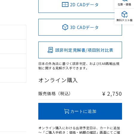
2D CADデータ
在庫・価格
無料テスト機
3D CADデータ
該非判定見解書/項目別対比表
日本の外為法に基づく該非判定、およびEAR再輸出規
制に関する見解が入手できます。
オンライン購入
¥ 2,750
販売価格（税込）
カートに追加
オンライン購入における出荷予定日は、カートに追加
～「ご購入手続き：価格・納期の確認」画面にてご確