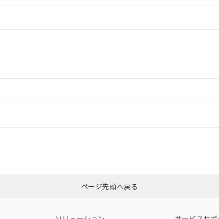
情報更新：2
情報更新：2
ードすることができます。
情報更新：
ログイン/会員登録
CCC認証
電波法
みください。
Yes
N/A
非含有証明書
※3
ページ先頭へ戻る
ダウンロードはこちら
型式承認
NK型式承認
ABS型式承認
韓国
（日本
（アメリカ
ソリューション
サービスサポ