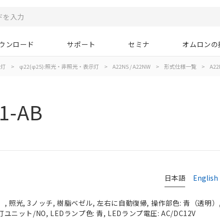
ウンロード
サポート
セミナ
オムロンの
示灯
>
φ22(φ25):照光・非照光・表示灯
>
A22NS / A22NW
>
形式仕様一覧
>
A22
1-AB
日本語
English
 照光, 3ノッチ, 樹脂ベゼル, 左右に自動復帰, 操作部色: 青（透明）, I
ユニット/NO, LEDランプ色: 青, LEDランプ電圧: AC/DC12V