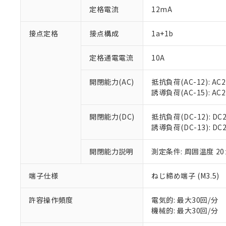
対応予定：EU R
定格電流
12mA
対応予定なし：EU
調査・確認中：EU
ご利用条件
接点定格
接点構成
1a+1b
非該当品：ライセ
※1 中国RoHS
仕入先様の事情に
があります。
定格通電電流
10A
以下の条件をお読
「○」：最大均質
「×」：最大均質
本サービスは
当社は、これ
*EU RoHS指令（10物
開閉能力(AC)
抵抗負荷(AC-12): AC24
「－」：未確認で
鉛(Pb) 1000ppm以下、
くものです。
う）を輸出ま
誘導負荷(AC-15): AC24V
記
説明
六価クロム(Cr(Ⅵ)) 1
当社制御機器
などの必要な
フタル酸ビス(2-エチルヘ
号
*中国RoHS10物質の基準値 
ル（DBP） 1000ppm
在庫状況およ
当社は規制貨
Pb(鉛) :1000ppm、 Hg
但し、RoHS指令で産
開閉能力(DC)
抵抗負荷(DC-12): DC24
のであり、閲
ます。
Cr(Ⅵ)(六価クロム) : 
フタル酸エステル類の４
誘導負荷(DC-13): DC24
○
一定数以
DBP(フタル酸ジブチル) :
い。
当社は貴社製
DEHP(フタル酸ビス(2-エ
正式な納期状
置等に一切使
当社販売員に
※2 対応予定月
開閉能力説明
測定条件: 周囲温度 2
△
一定数に
当社は、貴社
オムロン制御
また当社は、
※2 環境保護使
在庫状況およ
部品在庫の切り替
たしません。
端子仕様
ねじ締め端子 (M3.5)
－
在庫なし
す。
「ｅ」：有害物質
機器販売
マイパーツ機
「10」：通常の
許容操作頻度
電気的: 最大30回/分
ている必要が
味します。
機械的: 最大30回/分
空
受注生産
お客様が当ウ
※3 非含有証明
「－」：未確認で
白
が、当社の製