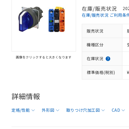
在庫/販売状況
20
在庫/販売状況 ご利用条
販売状況
機種区分
画像をクリックすると大きくなります
在庫状況
標準価格(税別)
詳細情報
定格/性能
外形図
取りつけ穴加工図
CAD