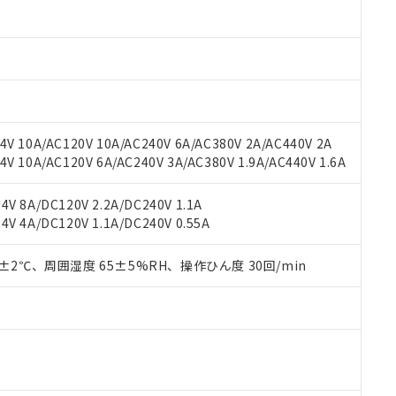
oHS指令（10物質）の非含有に対応した製品に切り替える予定のある
 RoHS指令（10物質）の非含有に非対応の商品で、対応品を出す予
 RoHS指令（10物質）の非含有の対応状況を調査中または確認中の
ンス料など無形物で、有害物質有無と関係のない商品です。
○×表
より、非含有部品としていたものが、含有品と判明した場合などやむ
みいただき、同意のうえご利用ください。
材料含有率が中国RoHSの基準値以下であることを示します。
材料含有率が中国RoHSの基準値を超えていることを示します。
、当社制御機器事業取扱商品の当社在庫状況および標準価格(税抜)
ら貴社製品のうち、外国為替および外国貿易法に定める商品（以下｢
質）：
V 10A/AC120V 10A/AC240V 6A/AC380V 2A/AC440V 2A
す。当社販売部門へお問い合わせください。
 水銀(Hg) 1000ppm以下、 カドミウム(Cd) 100ppm以下、
たは国外への提供する場合は、日本国政府の輸出許可(または役務取
 10A/AC120V 6A/AC240V 3A/AC380V 1.9A/AC440V 1.6A
000ppm以下、ポリ臭化ビフェニル類(PBB) 1000ppm以下、ポリ臭化ジフェニルエーテル類(P
事業取扱商品の中には、本サービスの対象外となる商品もあること
手続きをとります。
キシル) (DEHP)(別名：DOP) 1000ppm以下、フタル酸ブチルベンジル（BBP） 100
(GB/T26572)：
以下、フタル酸ジイソブチル (DIBP) 1000ppm以下
び標準価格照会結果は、記載している更新日時点での社内データに
物を破棄する場合は、完全に破砕するなど、違法に輸出されないよ
(水銀) : 1000ppm、 Cd(カドミウム) : 100ppm、
業用監視および制御機器に対する適用除外項目は除く。
V 8A/DC120V 2.2A/DC240V 1.1A
覧された時点での実際の在庫および標準価格とは異なる場合がある
1000ppm、 PBBs(ポリ臭化ビフェニル類) : 1000ppm、 PBDEs(ポリ臭化ジフェニルエーテル類
物質については閾値を超える意図的な使用がないことを確認しています。
V 4A/DC120V 1.1A/DC240V 0.55A
上の在庫あり
 1000ppm、 DIBP(フタル酸ジイソブチル) : 1000ppm、 BBP(フタル酸ブチルベンジル) :
品を、核兵器、ミサイル、化学兵器、生物兵器またはその他武器並
チルヘキシル)) : 1000ppm
況および標準価格はお客様のお取引先、またはお客様担当のオムロ
用いたしません。
ご相談ください。
0±2℃、周囲湿度 65±5%RH、操作ひん度 30回/min
は満たないが在庫あり
製品を第三者に販売する場合は、上記1、2および3の内容を当該第
機器販売店や当社販売拠点は「
販売ネットワーク
」をご確認くだ
販売先および販売に係わる関係者が違法に輸出するおそれがある場
用期限
び標準価格結果を当社の事前の承諾なく第三者に漏洩または開示し
え状況などにより、予定月が前後することがあります。
(最新の在庫状況については、お客様のお取引先、またはお客様担当
（10物質）のすべてが基準値以下であることを示します。
店・当社販売員にご確認ください)
能（部品リスト作成サービス）をご利用いただくには、I-Webメン
使用状況下において有害物質が外部に漏えいし、環境に深刻な影響を
あります。
機種、また在庫状況の情報を公開していない機種
ェブサイト上で当社にご登録された部品リストについて、当社およ
書ダウンロード
す。当社販売部門へお問い合わせください。
品・サービスに関するお客様との取引・商談に必要な範囲で利用す