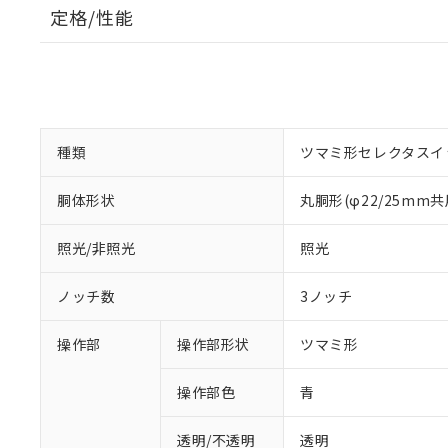
定格/性能
種類
ツマミ形セレクタスイ
胴体形状
丸胴形(φ22/25mm共
照光/非照光
照光
ノッチ数
3ノッチ
操作部
操作部形状
ツマミ形
操作部色
青
透明/不透明
透明