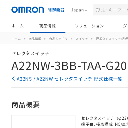
制御機器
Japan
ホーム
商品情報
ソリューション
ダ
ホーム
>
商品情報
>
商品カテゴリ
>
スイッチ
>
押ボタンスイッチ/表
セレクタスイッチ
A22NW-3BB-TAA-G20
A22NS / A22NW セレクタスイッチ 形式仕様一覧
商品概要
セレクタスイッチ（φ22）,
端子台, 接点構成: NC/点灯