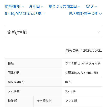
定格/性能
外形図
取りつけ穴加工図
CAD
RoHS/REACH対応状況
規格認証/適合状況
定格/性能
情報更新：2026/05/21
種類
ツマミ形セレクタスイッチ
胴体形状
丸胴形(φ22/25mm共用)
照光/非照光
照光
ノッチ数
3ノッチ
操作部
操作部形状
ツマミ形