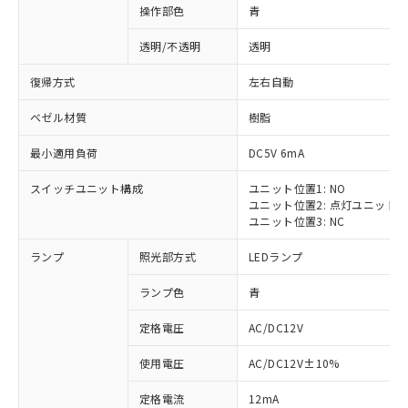
操作部色
青
透明/不透明
透明
復帰方式
左右自動
ベゼル材質
樹脂
最小適用負荷
DC5V 6mA
スイッチユニット構成
ユニット位置1: NO
ユニット位置2: 点灯ユニット
ユニット位置3: NC
ランプ
照光部方式
LEDランプ
ランプ色
青
定格電圧
AC/DC12V
使用電圧
AC/DC12V±10%
定格電流
12mA