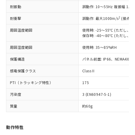
（以下｢規制貨物等」という）を輸出
記載している更新日時点での社内デー
耐振動
誤動作: 10～55Hz 複振幅 1.
*EU RoHS指令（10物質）：
または国外への提供する場合は、日本
記
タに基づき作成されるものであり、閲
説明
鉛(Pb) 1000ppm以下、 水銀(Hg) 1000ppm以下、 カド
*中国RoHS10物質の基準値 (GB/T26572)：
国政府の輸出許可(または役務取引許
号
覧された時点での実際の在庫および標
ミウム(Cd) 100ppm以下、
Pb(鉛) :1000ppm、 Hg(水銀) : 1000ppm、 Cd(カドミウ
2
耐衝撃
誤動作: 最大1000m/s
(接点開
可)を取得するなどの必要な手続きを
六価クロム(Cr(Ⅵ)) 1000ppm以下、ポリ臭化ビフェニル
ム) : 100ppm、
準価格とは異なる場合があることをご
類(PBB) 1000ppm以下、ポリ臭化ジフェニルエーテル類
Cr(Ⅵ)(六価クロム) : 1000ppm、 PBBs(ポリ臭化ビフェ
とります。
了承ください。
(PBDE) 1000ppm以下、フタル酸ビス(2-エチルヘキシ
周囲温度範囲
使用時: -25～55℃ (ただし
○
一定数以上の在庫あり
ニル類) : 1000ppm、 PBDEs(ポリ臭化ジフェニルエーテ
当社は規制貨物を破棄する場合は、完
ル) (DEHP)(別名：DOP) 1000ppm以下、フタル酸ブチ
正式な納期状況および標準価格はお客
ル類) : 1000ppm、
保存時: -40～80℃ (ただし
ルベンジル（BBP） 1000ppm以下、フタル酸ジブチル
全に破砕するなど、違法に輸出されな
DBP(フタル酸ジブチル) : 1000ppm、 DIBP(フタル酸ジ
様のお取引先、またはお客様担当のオ
（DBP） 1000ppm以下、フタル酸ジイソブチル
イソブチル) : 1000ppm、 BBP(フタル酸ブチルベンジ
△
一定数には満たないが在庫あり
いよう必要な手段を講じます。
周囲湿度範囲
使用時: 35～85%RH
ムロン制御機器販売店・当社販売員に
(DIBP) 1000ppm以下
ル) : 1000ppm、
当社は貴社製品を、核兵器、ミサイ
但し、RoHS指令で産業用監視および制御機器に対する
DEHP(フタル酸ビス(2-エチルヘキシル)) : 1000ppm
ご相談ください。
適用除外項目は除く。
ル、化学兵器、生物兵器またはその他
保護構造
パネル前面: IP66、NEMA4X, N
－
在庫なし(最新の在庫状況につ
オムロン制御機器販売店や当社販売拠
フタル酸エステル類の４物質については閾値を超える意
武器並びにこれらの製造装置等に一切
いては、お客様のお取引先、ま
図的な使用がないことを確認しています。
点は「
販売ネットワーク
」をご確認
※2 環境保護使用期限
感電保護クラス
Class II
使用いたしません。
たはお客様担当のオムロン制御
ください。
当社は、貴社製品を第三者に販売する
機器販売店・当社販売員にご確
在庫状況および標準価格結果を当社の
PTI（トラッキング特性）
175
※2 対応予定月
「ｅ」：有害物質（10物質）のすべてが基
場合は、上記1、2および3の内容を当
認ください)
事前の承諾なく第三者に漏洩または開
準値以下であることを示します。
該第三者に通知します。また当社は、
示しないようお願いします。
汚染度
3 (EN60947-5-1)
部品在庫の切り替え状況などにより、予定
「10」：通常の使用状況下において有害物
販売先および販売に係わる関係者が違
マイパーツ機能（部品リスト作成サー
空
受注生産機種、また在庫状況の
月が前後することがあります。
質が外部に漏えいし、環境に深刻な影響を
法に輸出するおそれがある場合は、取
ビス）をご利用いただくには、I-Web
白
情報を公開していない機種
質量
約60g
及ぼさない年数を意味します。
り引きをいたしません。
メンバーズにご登録されている必要が
「－」：未確認です。当社販売部門へお問
あります。
い合わせください。
お客様が当ウェブサイト上で当社にご
動作特性
※3 非含有証明書ダウンロード
登録された部品リストについて、当社