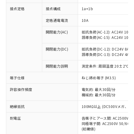
接点定格
接点構成
1a+1b
※1 対応状況
定格通電電流
10A
対応済み：EU RoHS指令（10物質）の
開閉能力(AC)
抵抗負荷(AC-12): AC24V 10A/A
非含有に対応した製品が提供可能な商品で
誘導負荷(AC-15): AC24V 10A/AC
す。
対応予定：EU RoHS指令（10物質）の非含
開閉能力(DC)
抵抗負荷(DC-12): DC24V 8A/DC
ご利用条件
有に対応した製品に切り替える予定のある
誘導負荷(DC-13): DC24V 4A/DC
商品です。
対応予定なし：EU RoHS指令（10物質）の
開閉能力説明
測定条件: 周囲温度 20±2℃、
以下の条件をお読みいただき、同意のうえ
非含有に非対応の商品で、対応品を出す予
ご利用ください。
端子仕様
ねじ締め端子 (M3.5)
定はありません。
調査・確認中：EU RoHS指令（10物質）の
本サービスは、当社制御機器事業取扱
※1 中国RoHS○×表
許容操作頻度
電気的: 最大30回/分
非含有の対応状況を調査中または確認中の
商品の当社在庫状況および標準価格
機械的: 最大30回/分
商品です。
(税抜)を提供させていただくもので
「○」：最大均質材料含有率が中国RoHSの
非該当品：ライセンス料など無形物で、有
す。
絶縁抵抗
100MΩ以上 (DC500Vメガ、
基準値以下であることを示します。
害物質有無と関係のない商品です。
当社制御機器事業取扱商品の中には、
「×」：最大均質材料含有率が中国RoHSの
仕入先様の事情により、非含有部品として
耐電圧
各端子とアース間: AC2500V 50/
本サービスの対象外となる商品もある
基準値を超えていることを示します。
いたものが、含有品と判明した場合などや
当社は、これら貴社製品のうち、外国
同極端子間: AC2500V 50/60
ことをご了承ください。
「－」：未確認です。当社販売部門へお問
むを得ず変更することがあります。
(初期値)
為替および外国貿易法に定める商品
在庫状況および標準価格照会結果は、
い合わせください。