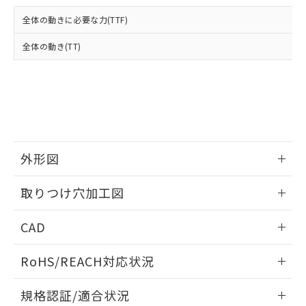
および当社の共同利用者が、当社の製
下記の非含有証明書をダウンロードするこ
品・サービスに関するお客様との取
全体の動きに必要な力(TTF)
とができます。
合意する
キャンセル
引・商談に必要な範囲で利用すること
をご了承ください。
全体の動き(TT)
EU RoHS指令（10物質）の非含有証明書
※当社の共同利用者とは、
"個人情報
51物質の非含有証明書（当社基準）
の共同利用に関して"
の「1.共同利
※本証明書は発行日時点で非含有を証明す
用者の範囲」に記載されている法人を
るもので、過去に遡って非含有を証明する
指します。
ものではありません。
また、RoHS指令のフタル酸エステル類４
物質の対応では、対応完了までの期間は出
荷製品に未対応品が混在することから備考
外形図
欄に対応日を記載しておりました。
情報更新：2026/05/21
既に当社にて対応品への在庫切替を完了
取りつけ穴加工図
していることから、特段のことがない限
り、2022年1月12日より割愛しておりま
情報更新：2026/05/21
CAD
す。
ログイン/会員登録いただくと、CADデータをダウンロー
RoHS/REACH対応状況
ドすることができます。
情報更新：2026/7/29
規格認証/適合状況