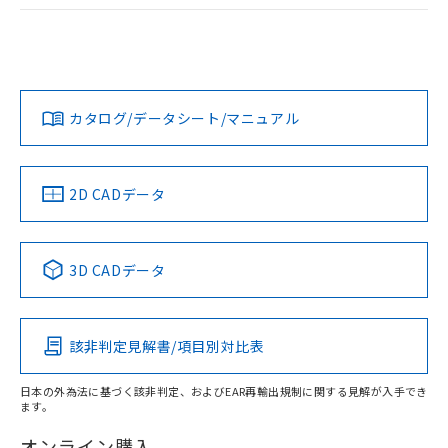
ログイン/会員登録
EU RoHS
注意事項・凡例
UL認証
CSA認証
CEマーキング
Yes
Yes
Yes
対応状況
対応予定月
※1
※2
ダウンロードデータをご利用いただく前に、以下を必ずお読
みください。
カタログ/データシート/マニュアル
対応済み
ソフトウェアの使用条件
LR型式承認
DNV型式承認
BV型式承認
KR型式承
（イギリス
（ノルウェー
（フランス
（韓国
船舶規格）
船舶規格）
船舶規格）
船舶規格
中国 RoHS
注意事項・凡例
2D CADデータ
No
No
No
No
中国 RoHS表
※1 ※2
3D CADデータ
この製品の規格認証/適合状況ページへ
Pb
Hg
Cd
Cr(VI)
その他の認証はこちらのページからご検索ください
該非判定見解書/項目別対比表
X
O
O
O
日本の外為法に基づく該非判定、およびEAR再輸出規制に関する見解が入手でき
ます。
"対応済み"や非含有の記載がされた商品であっても、流通
在庫等で未対応品が混在する可能性があります。
オンライン購入