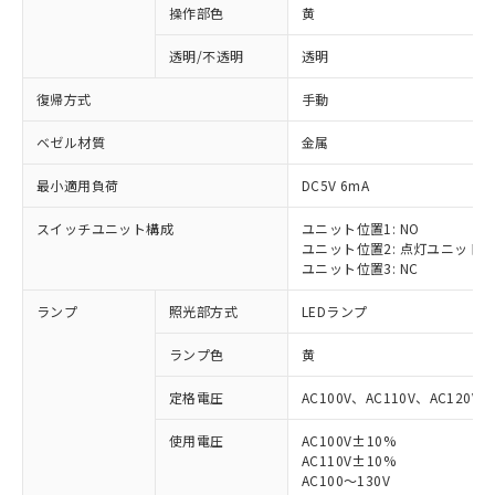
操作部色
黄
透明/不透明
透明
復帰方式
手動
ベゼル材質
金属
最小適用負荷
DC5V 6mA
スイッチユニット構成
ユニット位置1: NO
ユニット位置2: 点灯ユニット
ユニット位置3: NC
ランプ
照光部方式
LEDランプ
ランプ色
黄
定格電圧
AC100V、AC110V、AC120V
使用電圧
AC100V±10%
AC110V±10%
AC100～130V