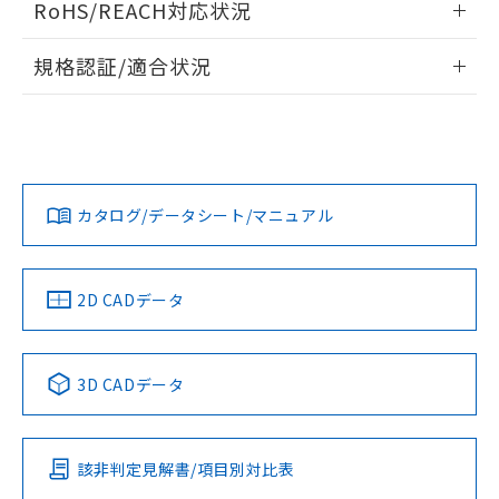
RoHS/REACH対応状況
ドすることができます。
情報更新：2026/7/29
規格認証/適合状況
ログイン/会員登録
EU RoHS
注意事項・凡例
A22NW-2MM-TYA-P102-YDについての規格認証/適合状況に
ついては、「カスタマーサポートセンタ お客様相談室」また
は貴社担当オムロン営業員または販売店にお問い合わせくだ
対応状況
対応予定月
※1
※2
さい。
ダウンロードデータをご利用いただく前に、以下を必ずお読
みください。
カタログ/データシート/マニュアル
対応済み
ソフトウェアの使用条件
お問い合わせ
中国 RoHS
注意事項・凡例
2D CADデータ
中国 RoHS表
※1 ※2
3D CADデータ
Pb
Hg
Cd
Cr(VI)
該非判定見解書/項目別対比表
O
O
O
O