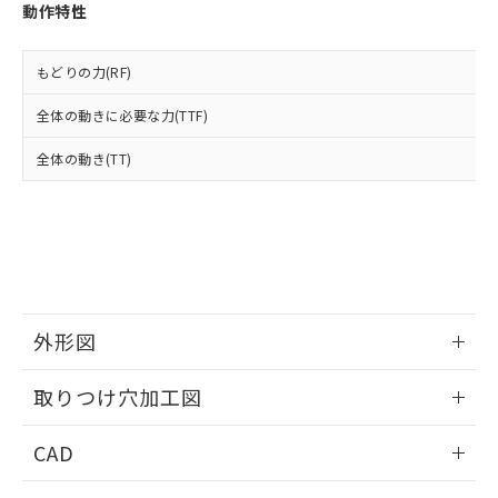
お客様が当ウェブサイト上で当社にご
動作特性
※3 非含有証明書ダウンロード
登録された部品リストについて、当社
および当社の共同利用者が、当社の製
下記の非含有証明書をダウンロードするこ
品・サービスに関するお客様との取
もどりの力(RF)
とができます。
合意する
キャンセル
引・商談に必要な範囲で利用すること
全体の動きに必要な力(TTF)
をご了承ください。
EU RoHS指令（10物質）の非含有証明書
※当社の共同利用者とは、
"個人情報
51物質の非含有証明書（当社基準）
全体の動き(TT)
の共同利用に関して"
の「1.共同利
※本証明書は発行日時点で非含有を証明す
用者の範囲」に記載されている法人を
るもので、過去に遡って非含有を証明する
指します。
ものではありません。
また、RoHS指令のフタル酸エステル類４
物質の対応では、対応完了までの期間は出
荷製品に未対応品が混在することから備考
欄に対応日を記載しておりました。
外形図
既に当社にて対応品への在庫切替を完了
していることから、特段のことがない限
情報更新：2026/05/21
り、2022年1月12日より割愛しておりま
取りつけ穴加工図
す。
情報更新：2026/05/21
CAD
ログイン/会員登録いただくと、CADデータをダウンロー