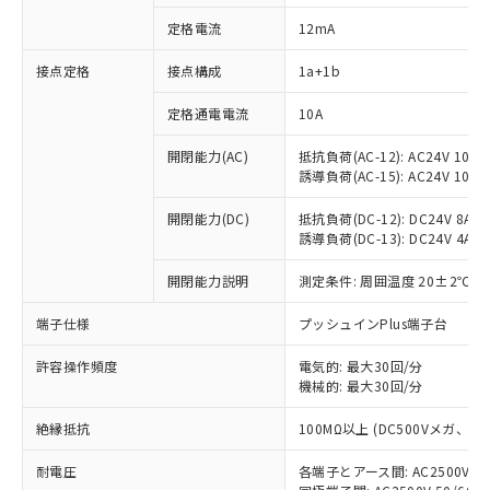
定格電流
12mA
接点定格
接点構成
1a+1b
※1 対応状況
定格通電電流
10A
対応済み：EU RoHS指令（10物質）の
開閉能力(AC)
抵抗負荷(AC-12): AC24V 10A/A
非含有に対応した製品が提供可能な商品で
誘導負荷(AC-15): AC24V 10A/AC
す。
対応予定：EU RoHS指令（10物質）の非含
開閉能力(DC)
抵抗負荷(DC-12): DC24V 8A/DC
ご利用条件
有に対応した製品に切り替える予定のある
誘導負荷(DC-13): DC24V 4A/DC
商品です。
対応予定なし：EU RoHS指令（10物質）の
開閉能力説明
測定条件: 周囲温度 20±2℃、
以下の条件をお読みいただき、同意のうえ
非含有に非対応の商品で、対応品を出す予
ご利用ください。
端子仕様
プッシュインPlus端子台
定はありません。
調査・確認中：EU RoHS指令（10物質）の
本サービスは、当社制御機器事業取扱
許容操作頻度
電気的: 最大30回/分
※1 中国RoHS○×表
非含有の対応状況を調査中または確認中の
商品の当社在庫状況および標準価格
機械的: 最大30回/分
商品です。
(税抜)を提供させていただくもので
「○」：最大均質材料含有率が中国RoHSの
非該当品：ライセンス料など無形物で、有
絶縁抵抗
す。
100MΩ以上 (DC500Vメガ、
基準値以下であることを示します。
害物質有無と関係のない商品です。
当社制御機器事業取扱商品の中には、
「×」：最大均質材料含有率が中国RoHSの
仕入先様の事情により、非含有部品として
耐電圧
各端子とアース間: AC2500V 50/
本サービスの対象外となる商品もある
基準値を超えていることを示します。
いたものが、含有品と判明した場合などや