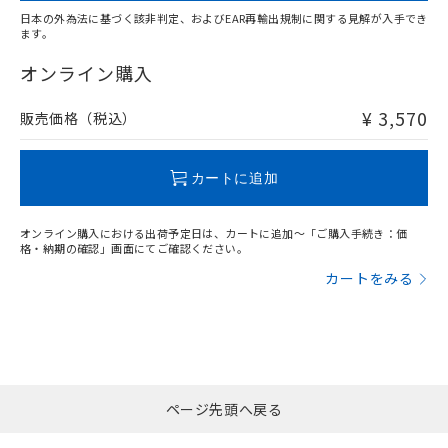
日本の外為法に基づく該非判定、およびEAR再輸出規制に関する見解が入手でき
ます。
"対応済み"や非含有の記載がされた商品であっても、流通
在庫等で未対応品が混在する可能性があります。
オンライン購入
非含有品が必要な際は、弊社営業部門もしくは販売店へお
問い合わせください。
¥ 3,570
販売価格（税込）
この製品のRoHS/REACH対応状況ページへ
カートに追加
オンライン購入における出荷予定日は、カートに追加～「ご購入手続き：価
格・納期の確認」画面にてご確認ください。
カートをみる
ページ先頭へ戻る