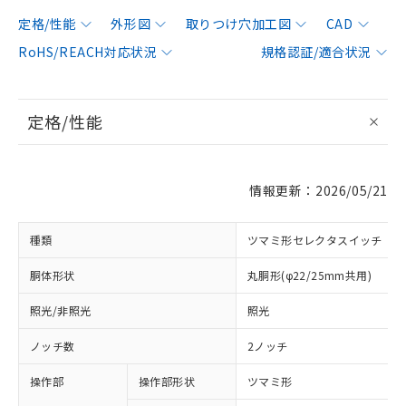
定格/性能
外形図
取りつけ穴加工図
CAD
RoHS/REACH対応状況
規格認証/適合状況
定格/性能
情報更新：2026/05/21
種類
ツマミ形セレクタスイッチ
胴体形状
丸胴形(φ22/25mm共用)
照光/非照光
照光
ノッチ数
2ノッチ
操作部
操作部形状
ツマミ形