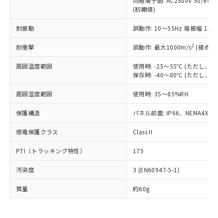
当社は、これら貴社製品のうち、外国
同極端子間: AC2500V 50/60
ことをご了承ください。
「－」：未確認です。当社販売部門へお問
むを得ず変更することがあります。
(初期値)
為替および外国貿易法に定める商品
在庫状況および標準価格照会結果は、
い合わせください。
（以下｢規制貨物等」という）を輸出
記載している更新日時点での社内デー
耐振動
誤動作: 10～55Hz 複振幅 1.
*EU RoHS指令（10物質）：
または国外への提供する場合は、日本
記
タに基づき作成されるものであり、閲
説明
鉛(Pb) 1000ppm以下、 水銀(Hg) 1000ppm以下、 カド
*中国RoHS10物質の基準値 (GB/T26572)：
国政府の輸出許可(または役務取引許
号
覧された時点での実際の在庫および標
ミウム(Cd) 100ppm以下、
Pb(鉛) :1000ppm、 Hg(水銀) : 1000ppm、 Cd(カドミウ
2
耐衝撃
誤動作: 最大1000m/s
(接点開
可)を取得するなどの必要な手続きを
六価クロム(Cr(Ⅵ)) 1000ppm以下、ポリ臭化ビフェニル
ム) : 100ppm、
準価格とは異なる場合があることをご
類(PBB) 1000ppm以下、ポリ臭化ジフェニルエーテル類
Cr(Ⅵ)(六価クロム) : 1000ppm、 PBBs(ポリ臭化ビフェ
とります。
了承ください。
周囲温度範囲
使用時: -25～55℃ (ただし
(PBDE) 1000ppm以下、フタル酸ビス(2-エチルヘキシ
○
一定数以上の在庫あり
ニル類) : 1000ppm、 PBDEs(ポリ臭化ジフェニルエーテ
当社は規制貨物を破棄する場合は、完
ル) (DEHP)(別名：DOP) 1000ppm以下、フタル酸ブチ
正式な納期状況および標準価格はお客
保存時: -40～80℃ (ただし
ル類) : 1000ppm、
ルベンジル（BBP） 1000ppm以下、フタル酸ジブチル
全に破砕するなど、違法に輸出されな
DBP(フタル酸ジブチル) : 1000ppm、 DIBP(フタル酸ジ
様のお取引先、またはお客様担当のオ
（DBP） 1000ppm以下、フタル酸ジイソブチル
イソブチル) : 1000ppm、 BBP(フタル酸ブチルベンジ
△
一定数には満たないが在庫あり
いよう必要な手段を講じます。
周囲湿度範囲
使用時: 35～85%RH
ムロン制御機器販売店・当社販売員に
(DIBP) 1000ppm以下
ル) : 1000ppm、
当社は貴社製品を、核兵器、ミサイ
但し、RoHS指令で産業用監視および制御機器に対する
DEHP(フタル酸ビス(2-エチルヘキシル)) : 1000ppm
ご相談ください。
適用除外項目は除く。
保護構造
ル、化学兵器、生物兵器またはその他
パネル前面: IP66、NEMA4X, N
－
在庫なし(最新の在庫状況につ
オムロン制御機器販売店や当社販売拠
フタル酸エステル類の４物質については閾値を超える意
武器並びにこれらの製造装置等に一切
いては、お客様のお取引先、ま
図的な使用がないことを確認しています。
点は「
販売ネットワーク
」をご確認
※2 環境保護使用期限
感電保護クラス
Class II
使用いたしません。
たはお客様担当のオムロン制御
ください。
当社は、貴社製品を第三者に販売する
機器販売店・当社販売員にご確
在庫状況および標準価格結果を当社の
PTI（トラッキング特性）
175
※2 対応予定月
「ｅ」：有害物質（10物質）のすべてが基
場合は、上記1、2および3の内容を当
認ください)
事前の承諾なく第三者に漏洩または開
準値以下であることを示します。
該第三者に通知します。また当社は、
示しないようお願いします。
汚染度
3 (EN60947-5-1)
部品在庫の切り替え状況などにより、予定
「10」：通常の使用状況下において有害物
販売先および販売に係わる関係者が違
マイパーツ機能（部品リスト作成サー
空
受注生産機種、また在庫状況の
月が前後することがあります。
質が外部に漏えいし、環境に深刻な影響を
法に輸出するおそれがある場合は、取
ビス）をご利用いただくには、I-Web
質量
白
情報を公開していない機種
約60g
及ぼさない年数を意味します。
り引きをいたしません。
メンバーズにご登録されている必要が
「－」：未確認です。当社販売部門へお問
あります。
い合わせください。