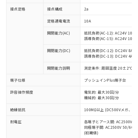
非含有に対応した製品が提供可能な商品で
接点定格
接点構成
2a
す。
対応予定：EU RoHS指令（10物質）の非含
ご利用条件
定格通電電流
10A
有に対応した製品に切り替える予定のある
商品です。
開閉能力(AC)
抵抗負荷(AC-12): AC24V 10A/A
対応予定なし：EU RoHS指令（10物質）の
誘導負荷(AC-15): AC24V 10A/AC
以下の条件をお読みいただき、同意のうえ
非含有に非対応の商品で、対応品を出す予
ご利用ください。
定はありません。
開閉能力(DC)
抵抗負荷(DC-12): DC24V 8A/DC
調査・確認中：EU RoHS指令（10物質）の
誘導負荷(DC-13): DC24V 4A/DC
本サービスは、当社制御機器事業取扱
※1 中国RoHS○×表
非含有の対応状況を調査中または確認中の
商品の当社在庫状況および標準価格
開閉能力説明
測定条件: 周囲温度 20±2℃、
商品です。
(税抜)を提供させていただくもので
「○」：最大均質材料含有率が中国RoHSの
非該当品：ライセンス料など無形物で、有
す。
端子仕様
プッシュインPlus端子台
基準値以下であることを示します。
害物質有無と関係のない商品です。
当社制御機器事業取扱商品の中には、
「×」：最大均質材料含有率が中国RoHSの
仕入先様の事情により、非含有部品として
本サービスの対象外となる商品もある
許容操作頻度
電気的: 最大30回/分
基準値を超えていることを示します。
いたものが、含有品と判明した場合などや
当社は、これら貴社製品のうち、外国
ことをご了承ください。
機械的: 最大30回/分
「－」：未確認です。当社販売部門へお問
むを得ず変更することがあります。
為替および外国貿易法に定める商品
在庫状況および標準価格照会結果は、
い合わせください。
（以下｢規制貨物等」という）を輸出
絶縁抵抗
100MΩ以上 (DC500Vメガ、
記載している更新日時点での社内デー
*EU RoHS指令（10物質）：
または国外への提供する場合は、日本
記
タに基づき作成されるものであり、閲
説明
鉛(Pb) 1000ppm以下、 水銀(Hg) 1000ppm以下、 カド
*中国RoHS10物質の基準値 (GB/T26572)：
国政府の輸出許可(または役務取引許
耐電圧
各端子とアース間: AC2500V 50/
号
覧された時点での実際の在庫および標
ミウム(Cd) 100ppm以下、
Pb(鉛) :1000ppm、 Hg(水銀) : 1000ppm、 Cd(カドミウ
同極端子間: AC2500V 50/60
可)を取得するなどの必要な手続きを
六価クロム(Cr(Ⅵ)) 1000ppm以下、ポリ臭化ビフェニル
ム) : 100ppm、
準価格とは異なる場合があることをご
類(PBB) 1000ppm以下、ポリ臭化ジフェニルエーテル類
(初期値)
Cr(Ⅵ)(六価クロム) : 1000ppm、 PBBs(ポリ臭化ビフェ
とります。
了承ください。
(PBDE) 1000ppm以下、フタル酸ビス(2-エチルヘキシ