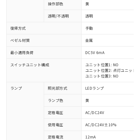
操作部色
黄
透明/不透明
透明
復帰方式
手動
ベゼル材質
金属
最小適用負荷
DC5V 6mA
スイッチユニット構成
ユニット位置1: NO
ユニット位置2: 点灯ユニット
ユニット位置3: NO
ランプ
照光部方式
LEDランプ
ランプ色
黄
定格電圧
AC/DC24V
※1 対応状況
使用電圧
AC/DC24V±10%
定格電流
12mA
対応済み：EU RoHS指令（10物質）の