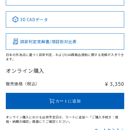
中国 RoHS表
※1 ※2
3D CADデータ
Pb
Hg
Cd
Cr(VI)
該非判定見解書/項目別対比表
X
O
O
O
日本の外為法に基づく該非判定、およびEAR再輸出規制に関する見解が入手でき
ます。
"対応済み"や非含有の記載がされた商品であっても、流通
在庫等で未対応品が混在する可能性があります。
オンライン購入
非含有品が必要な際は、弊社営業部門もしくは販売店へお
問い合わせください。
¥ 3,350
販売価格（税込）
この製品のRoHS/REACH対応状況ページへ
カートに追加
オンライン購入における出荷予定日は、カートに追加～「ご購入手続き：価
格・納期の確認」画面にてご確認ください。