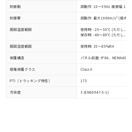
○
一定数以上の在庫あり
ニル類) : 1000ppm、 PBDEs(ポリ臭化ジフェニルエーテ
当社は規制貨物を破棄する場合は、完
ル) (DEHP)(別名：DOP) 1000ppm以下、フタル酸ブチ
正式な納期状況および標準価格はお客
ル類) : 1000ppm、
耐振動
誤動作: 10～55Hz 複振幅 1.
ルベンジル（BBP） 1000ppm以下、フタル酸ジブチル
全に破砕するなど、違法に輸出されな
DBP(フタル酸ジブチル) : 1000ppm、 DIBP(フタル酸ジ
様のお取引先、またはお客様担当のオ
（DBP） 1000ppm以下、フタル酸ジイソブチル
イソブチル) : 1000ppm、 BBP(フタル酸ブチルベンジ
△
一定数には満たないが在庫あり
いよう必要な手段を講じます。
ムロン制御機器販売店・当社販売員に
(DIBP) 1000ppm以下
2
耐衝撃
ル) : 1000ppm、
誤動作: 最大1000m/s
(接点開
当社は貴社製品を、核兵器、ミサイ
但し、RoHS指令で産業用監視および制御機器に対する
DEHP(フタル酸ビス(2-エチルヘキシル)) : 1000ppm
ご相談ください。
適用除外項目は除く。
ル、化学兵器、生物兵器またはその他
－
在庫なし(最新の在庫状況につ
オムロン制御機器販売店や当社販売拠
周囲温度範囲
使用時: -25～55℃ (ただし
フタル酸エステル類の４物質については閾値を超える意
武器並びにこれらの製造装置等に一切
いては、お客様のお取引先、ま
図的な使用がないことを確認しています。
保存時: -40～80℃ (ただし
点は「
販売ネットワーク
」をご確認
※2 環境保護使用期限
使用いたしません。
たはお客様担当のオムロン制御
ください。
当社は、貴社製品を第三者に販売する
周囲湿度範囲
使用時: 35～85%RH
機器販売店・当社販売員にご確
在庫状況および標準価格結果を当社の
※2 対応予定月
「ｅ」：有害物質（10物質）のすべてが基
場合は、上記1、2および3の内容を当
認ください)
事前の承諾なく第三者に漏洩または開
準値以下であることを示します。
保護構造
パネル前面: IP66、NEMA4X, N
該第三者に通知します。また当社は、
示しないようお願いします。
部品在庫の切り替え状況などにより、予定
「10」：通常の使用状況下において有害物
販売先および販売に係わる関係者が違
マイパーツ機能（部品リスト作成サー
空
受注生産機種、また在庫状況の
感電保護クラス
Class II
月が前後することがあります。
質が外部に漏えいし、環境に深刻な影響を
法に輸出するおそれがある場合は、取
ビス）をご利用いただくには、I-Web
白
情報を公開していない機種
及ぼさない年数を意味します。
り引きをいたしません。
メンバーズにご登録されている必要が
PTI（トラッキング特性）
175
「－」：未確認です。当社販売部門へお問
あります。
い合わせください。
お客様が当ウェブサイト上で当社にご
汚染度
3 (EN60947-5-1)
※3 非含有証明書ダウンロード
登録された部品リストについて、当社
および当社の共同利用者が、当社の製
下記の非含有証明書をダウンロードするこ
品・サービスに関するお客様との取
とができます。
合意する
キャンセル
引・商談に必要な範囲で利用すること
をご了承ください。
EU RoHS指令（10物質）の非含有証明書
※当社の共同利用者とは、
"個人情報