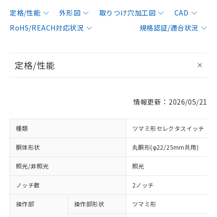
定格/性能
外形図
取りつけ穴加工図
CAD
RoHS/REACH対応状況
規格認証/適合状況
定格/性能
情報更新：2026/05/21
種類
ツマミ形セレクタスイッチ
胴体形状
丸胴形(φ22/25mm共用)
照光/非照光
照光
ノッチ数
2ノッチ
操作部
操作部形状
ツマミ形