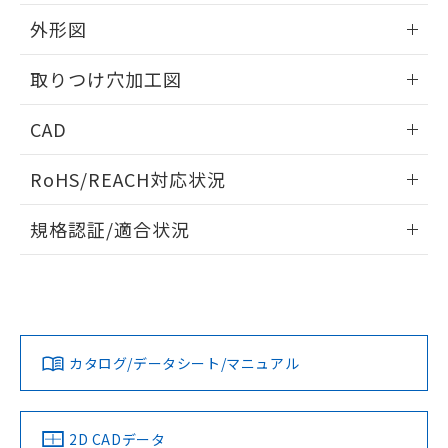
51物質の非含有証明書（当社基準）
の共同利用に関して"
の「1.共同利
※本証明書は発行日時点で非含有を証明す
外形図
用者の範囲」に記載されている法人を
るもので、過去に遡って非含有を証明する
指します。
ものではありません。
情報更新：2026/05/21
取りつけ穴加工図
また、RoHS指令のフタル酸エステル類４
物質の対応では、対応完了までの期間は出
情報更新：2026/05/21
CAD
荷製品に未対応品が混在することから備考
欄に対応日を記載しておりました。
ログイン/会員登録いただくと、CADデータをダウンロー
既に当社にて対応品への在庫切替を完了
RoHS/REACH対応状況
ドすることができます。
していることから、特段のことがない限
り、2022年1月12日より割愛しておりま
情報更新：2026/7/29
規格認証/適合状況
す。
ログイン/会員登録
EU RoHS
注意事項・凡例
A22NW-2MM-TYA-P101-YCについての規格認証/適合状況に
ついては、「カスタマーサポートセンタ お客様相談室」また
は貴社担当オムロン営業員または販売店にお問い合わせくだ
対応状況
対応予定月
※1
※2
さい。
ダウンロードデータをご利用いただく前に、以下を必ずお読
みください。
カタログ/データシート/マニュアル
対応済み
ソフトウェアの使用条件
お問い合わせ
中国 RoHS
注意事項・凡例
2D CADデータ