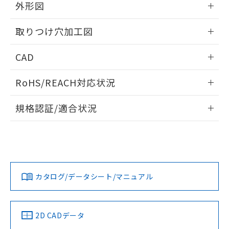
の共同利用に関して"
の「1.共同利
外形図
※本証明書は発行日時点で非含有を証明す
用者の範囲」に記載されている法人を
るもので、過去に遡って非含有を証明する
指します。
情報更新：2026/05/21
ものではありません。
取りつけ穴加工図
また、RoHS指令のフタル酸エステル類４
物質の対応では、対応完了までの期間は出
情報更新：2026/05/21
CAD
荷製品に未対応品が混在することから備考
欄に対応日を記載しておりました。
ログイン/会員登録いただくと、CADデータをダウンロー
RoHS/REACH対応状況
既に当社にて対応品への在庫切替を完了
ドすることができます。
していることから、特段のことがない限
情報更新：2026/7/29
り、2022年1月12日より割愛しておりま
規格認証/適合状況
す。
ログイン/会員登録
EU RoHS
注意事項・凡例
A22NW-2MM-TYA-P002-YCについての規格認証/適合状況に
ついては、「カスタマーサポートセンタ お客様相談室」また
は貴社担当オムロン営業員または販売店にお問い合わせくだ
対応状況
対応予定月
※1
※2
さい。
ダウンロードデータをご利用いただく前に、以下を必ずお読
みください。
カタログ/データシート/マニュアル
対応済み
ソフトウェアの使用条件
お問い合わせ
中国 RoHS
注意事項・凡例
2D CADデータ