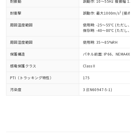
当社は規制貨物を破棄する場合は、完
耐振動
ル) (DEHP)(別名：DOP) 1000ppm以下、フタル酸ブチ
誤動作: 10～55Hz 複振幅 1.
正式な納期状況および標準価格はお客
ル類) : 1000ppm、
ルベンジル（BBP） 1000ppm以下、フタル酸ジブチル
全に破砕するなど、違法に輸出されな
DBP(フタル酸ジブチル) : 1000ppm、 DIBP(フタル酸ジ
様のお取引先、またはお客様担当のオ
（DBP） 1000ppm以下、フタル酸ジイソブチル
イソブチル) : 1000ppm、 BBP(フタル酸ブチルベンジ
△
一定数には満たないが在庫あり
いよう必要な手段を講じます。
2
耐衝撃
誤動作: 最大1000m/s
(接点開
ムロン制御機器販売店・当社販売員に
(DIBP) 1000ppm以下
ル) : 1000ppm、
当社は貴社製品を、核兵器、ミサイ
但し、RoHS指令で産業用監視および制御機器に対する
DEHP(フタル酸ビス(2-エチルヘキシル)) : 1000ppm
ご相談ください。
適用除外項目は除く。
周囲温度範囲
使用時: -25～55℃ (ただし
ル、化学兵器、生物兵器またはその他
－
在庫なし(最新の在庫状況につ
オムロン制御機器販売店や当社販売拠
フタル酸エステル類の４物質については閾値を超える意
保存時: -40～80℃ (ただし
武器並びにこれらの製造装置等に一切
いては、お客様のお取引先、ま
図的な使用がないことを確認しています。
点は「
販売ネットワーク
」をご確認
※2 環境保護使用期限
使用いたしません。
たはお客様担当のオムロン制御
ください。
周囲湿度範囲
使用時: 35～85%RH
当社は、貴社製品を第三者に販売する
機器販売店・当社販売員にご確
在庫状況および標準価格結果を当社の
※2 対応予定月
「ｅ」：有害物質（10物質）のすべてが基
場合は、上記1、2および3の内容を当
認ください)
事前の承諾なく第三者に漏洩または開
保護構造
パネル前面: IP66、NEMA4X, N
準値以下であることを示します。
該第三者に通知します。また当社は、
示しないようお願いします。
部品在庫の切り替え状況などにより、予定
「10」：通常の使用状況下において有害物
販売先および販売に係わる関係者が違
マイパーツ機能（部品リスト作成サー
感電保護クラス
Class II
空
受注生産機種、また在庫状況の
月が前後することがあります。
質が外部に漏えいし、環境に深刻な影響を
法に輸出するおそれがある場合は、取
ビス）をご利用いただくには、I-Web
白
情報を公開していない機種
及ぼさない年数を意味します。
り引きをいたしません。
PTI（トラッキング特性）
175
メンバーズにご登録されている必要が
「－」：未確認です。当社販売部門へお問
あります。
い合わせください。
汚染度
3 (EN60947-5-1)
お客様が当ウェブサイト上で当社にご
※3 非含有証明書ダウンロード
登録された部品リストについて、当社
および当社の共同利用者が、当社の製
下記の非含有証明書をダウンロードするこ
品・サービスに関するお客様との取
とができます。
合意する
キャンセル
引・商談に必要な範囲で利用すること
をご了承ください。
EU RoHS指令（10物質）の非含有証明書
※当社の共同利用者とは、
"個人情報
51物質の非含有証明書（当社基準）