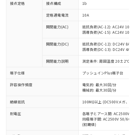
非含有に対応した製品が提供可能な商品で
接点定格
接点構成
1b
す。
対応予定：EU RoHS指令（10物質）の非含
定格通電電流
10A
ご利用条件
有に対応した製品に切り替える予定のある
商品です。
開閉能力(AC)
抵抗負荷(AC-12): AC24V 10A/A
誘導負荷(AC-15): AC24V 10A/AC
対応予定なし：EU RoHS指令（10物質）の
以下の条件をお読みいただき、同意のうえ
非含有に非対応の商品で、対応品を出す予
ご利用ください。
開閉能力(DC)
抵抗負荷(DC-12): DC24V 8A/DC
定はありません。
誘導負荷(DC-13): DC24V 4A/DC
調査・確認中：EU RoHS指令（10物質）の
本サービスは、当社制御機器事業取扱
※1 中国RoHS○×表
非含有の対応状況を調査中または確認中の
商品の当社在庫状況および標準価格
開閉能力説明
測定条件: 周囲温度 20±2℃、
商品です。
(税抜)を提供させていただくもので
「○」：最大均質材料含有率が中国RoHSの
非該当品：ライセンス料など無形物で、有
端子仕様
プッシュインPlus端子台
す。
基準値以下であることを示します。
害物質有無と関係のない商品です。
当社制御機器事業取扱商品の中には、
「×」：最大均質材料含有率が中国RoHSの
仕入先様の事情により、非含有部品として
許容操作頻度
電気的: 最大30回/分
本サービスの対象外となる商品もある
基準値を超えていることを示します。
いたものが、含有品と判明した場合などや
機械的: 最大30回/分
当社は、これら貴社製品のうち、外国
ことをご了承ください。
「－」：未確認です。当社販売部門へお問
むを得ず変更することがあります。
為替および外国貿易法に定める商品
在庫状況および標準価格照会結果は、
い合わせください。
絶縁抵抗
100MΩ以上 (DC500Vメガ、
（以下｢規制貨物等」という）を輸出
記載している更新日時点での社内デー
*EU RoHS指令（10物質）：
または国外への提供する場合は、日本
記
タに基づき作成されるものであり、閲
説明
耐電圧
鉛(Pb) 1000ppm以下、 水銀(Hg) 1000ppm以下、 カド
各端子とアース間: AC2500V 50/
*中国RoHS10物質の基準値 (GB/T26572)：
国政府の輸出許可(または役務取引許
号
覧された時点での実際の在庫および標
ミウム(Cd) 100ppm以下、
Pb(鉛) :1000ppm、 Hg(水銀) : 1000ppm、 Cd(カドミウ
同極端子間: AC2500V 50/60
可)を取得するなどの必要な手続きを
六価クロム(Cr(Ⅵ)) 1000ppm以下、ポリ臭化ビフェニル
ム) : 100ppm、
準価格とは異なる場合があることをご
(初期値)
類(PBB) 1000ppm以下、ポリ臭化ジフェニルエーテル類
Cr(Ⅵ)(六価クロム) : 1000ppm、 PBBs(ポリ臭化ビフェ
とります。
了承ください。
(PBDE) 1000ppm以下、フタル酸ビス(2-エチルヘキシ
○
一定数以上の在庫あり
ニル類) : 1000ppm、 PBDEs(ポリ臭化ジフェニルエーテ