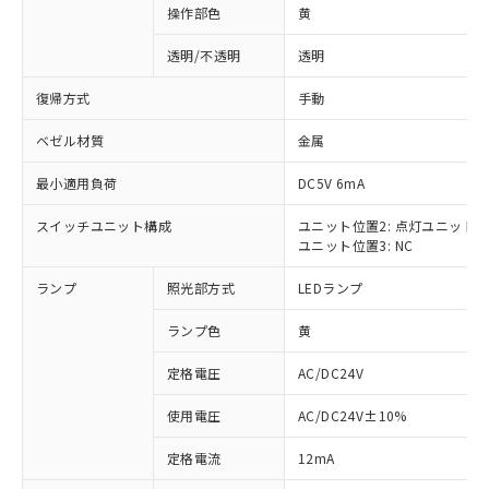
操作部色
黄
透明/不透明
透明
復帰方式
手動
ベゼル材質
金属
最小適用負荷
DC5V 6mA
スイッチユニット構成
ユニット位置2: 点灯ユニット
ユニット位置3: NC
ランプ
照光部方式
LEDランプ
ランプ色
黄
定格電圧
AC/DC24V
使用電圧
AC/DC24V±10%
※1 対応状況
定格電流
12mA
対応済み：EU RoHS指令（10物質）の