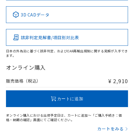
中国 RoHS表
※1 ※2
3D CADデータ
Pb
Hg
Cd
Cr(VI)
該非判定見解書/項目別対比表
X
O
O
O
日本の外為法に基づく該非判定、およびEAR再輸出規制に関する見解が入手でき
ます。
"対応済み"や非含有の記載がされた商品であっても、流通
在庫等で未対応品が混在する可能性があります。
オンライン購入
非含有品が必要な際は、弊社営業部門もしくは販売店へお
問い合わせください。
¥ 2,910
販売価格（税込）
この製品のRoHS/REACH対応状況ページへ
カートに追加
オンライン購入における出荷予定日は、カートに追加～「ご購入手続き：価
格・納期の確認」画面にてご確認ください。
カートをみる