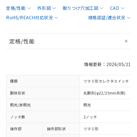
定格/性能
外形図
取りつけ穴加工図
CAD
RoHS/REACH対応状況
規格認証/適合状況
定格/性能
情報更新：2026/05/21
種類
ツマミ形セレクタスイッチ
胴体形状
丸胴形(φ22/25mm共用)
照光/非照光
照光
ノッチ数
2ノッチ
操作部
操作部形状
ツマミ形