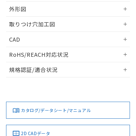
51物質の非含有証明書（当社基準）
の共同利用に関して"
の「1.共同利
※本証明書は発行日時点で非含有を証明す
外形図
用者の範囲」に記載されている法人を
るもので、過去に遡って非含有を証明する
指します。
ものではありません。
情報更新：2026/05/21
取りつけ穴加工図
また、RoHS指令のフタル酸エステル類４
物質の対応では、対応完了までの期間は出
情報更新：2026/05/21
CAD
荷製品に未対応品が混在することから備考
欄に対応日を記載しておりました。
ログイン/会員登録いただくと、CADデータをダウンロー
既に当社にて対応品への在庫切替を完了
RoHS/REACH対応状況
ドすることができます。
していることから、特段のことがない限
り、2022年1月12日より割愛しておりま
情報更新：2026/7/29
規格認証/適合状況
す。
ログイン/会員登録
EU RoHS
注意事項・凡例
UL認証
CSA認証
CEマーキング
Yes
Yes
Yes
対応状況
対応予定月
※1
※2
ダウンロードデータをご利用いただく前に、以下を必ずお読
みください。
カタログ/データシート/マニュアル
対応済み
ソフトウェアの使用条件
LR型式承認
DNV型式承認
BV型式承認
KR型式承
（イギリス
（ノルウェー
（フランス
（韓国
船舶規格）
船舶規格）
船舶規格）
船舶規格
中国 RoHS
注意事項・凡例
2D CADデータ