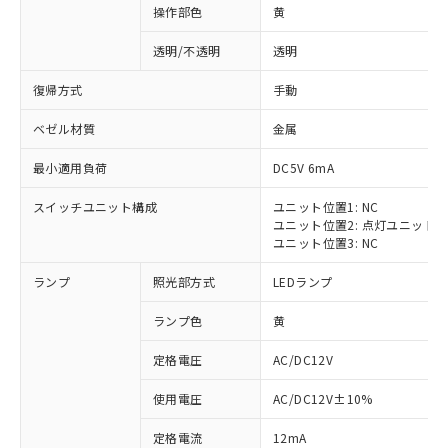
操作部色
黄
透明/不透明
透明
復帰方式
手動
ベゼル材質
金属
最小適用負荷
DC5V 6mA
スイッチユニット構成
ユニット位置1: NC
ユニット位置2: 点灯ユニット
ユニット位置3: NC
ランプ
照光部方式
LEDランプ
ランプ色
黄
定格電圧
AC/DC12V
※1 対応状況
使用電圧
AC/DC12V±10%
定格電流
12mA
対応済み：EU RoHS指令（10物質）の