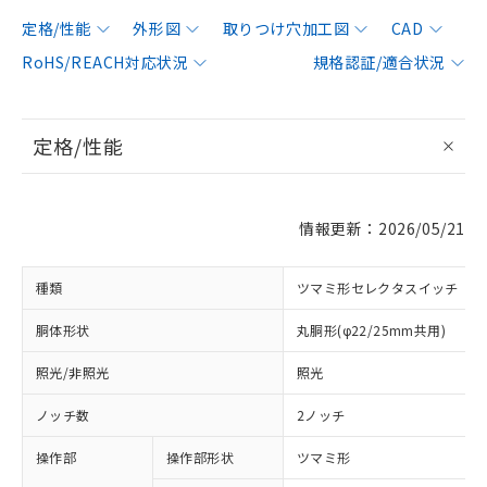
定格/性能
外形図
取りつけ穴加工図
CAD
RoHS/REACH対応状況
規格認証/適合状況
定格/性能
情報更新：2026/05/21
種類
ツマミ形セレクタスイッチ
胴体形状
丸胴形(φ22/25mm共用)
照光/非照光
照光
ノッチ数
2ノッチ
操作部
操作部形状
ツマミ形