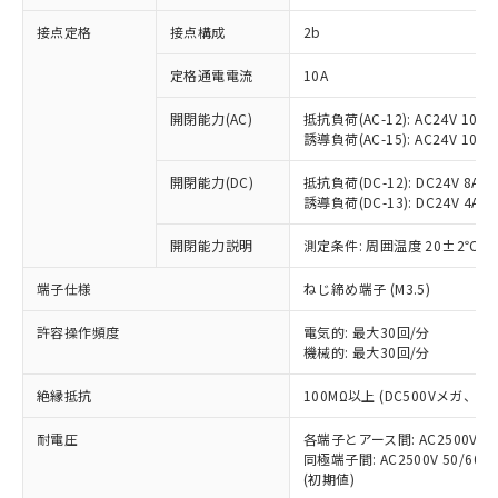
非含有に対応した製品が提供可能な商品で
接点定格
接点構成
2b
す。
対応予定：EU RoHS指令（10物質）の非含
ご利用条件
定格通電電流
10A
有に対応した製品に切り替える予定のある
商品です。
開閉能力(AC)
抵抗負荷(AC-12): AC24V 10A/A
対応予定なし：EU RoHS指令（10物質）の
誘導負荷(AC-15): AC24V 10A/AC
以下の条件をお読みいただき、同意のうえ
非含有に非対応の商品で、対応品を出す予
ご利用ください。
定はありません。
開閉能力(DC)
抵抗負荷(DC-12): DC24V 8A/DC
調査・確認中：EU RoHS指令（10物質）の
誘導負荷(DC-13): DC24V 4A/DC
本サービスは、当社制御機器事業取扱
※1 中国RoHS○×表
非含有の対応状況を調査中または確認中の
商品の当社在庫状況および標準価格
開閉能力説明
測定条件: 周囲温度 20±2℃、
商品です。
(税抜)を提供させていただくもので
「○」：最大均質材料含有率が中国RoHSの
非該当品：ライセンス料など無形物で、有
す。
端子仕様
ねじ締め端子 (M3.5)
基準値以下であることを示します。
害物質有無と関係のない商品です。
当社制御機器事業取扱商品の中には、
「×」：最大均質材料含有率が中国RoHSの
仕入先様の事情により、非含有部品として
本サービスの対象外となる商品もある
許容操作頻度
電気的: 最大30回/分
基準値を超えていることを示します。
いたものが、含有品と判明した場合などや
当社は、これら貴社製品のうち、外国
ことをご了承ください。
機械的: 最大30回/分
「－」：未確認です。当社販売部門へお問
むを得ず変更することがあります。
為替および外国貿易法に定める商品
在庫状況および標準価格照会結果は、
い合わせください。
（以下｢規制貨物等」という）を輸出
絶縁抵抗
100MΩ以上 (DC500Vメガ、
記載している更新日時点での社内デー
*EU RoHS指令（10物質）：
または国外への提供する場合は、日本
記
タに基づき作成されるものであり、閲
説明
鉛(Pb) 1000ppm以下、 水銀(Hg) 1000ppm以下、 カド
*中国RoHS10物質の基準値 (GB/T26572)：
国政府の輸出許可(または役務取引許
耐電圧
各端子とアース間: AC2500V 50/
号
覧された時点での実際の在庫および標
ミウム(Cd) 100ppm以下、
Pb(鉛) :1000ppm、 Hg(水銀) : 1000ppm、 Cd(カドミウ
同極端子間: AC2500V 50/60
可)を取得するなどの必要な手続きを
六価クロム(Cr(Ⅵ)) 1000ppm以下、ポリ臭化ビフェニル
ム) : 100ppm、
準価格とは異なる場合があることをご
類(PBB) 1000ppm以下、ポリ臭化ジフェニルエーテル類
(初期値)
Cr(Ⅵ)(六価クロム) : 1000ppm、 PBBs(ポリ臭化ビフェ
とります。
了承ください。
(PBDE) 1000ppm以下、フタル酸ビス(2-エチルヘキシ