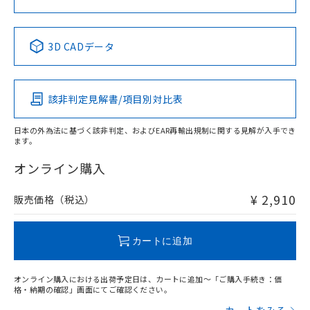
No
No
No
No
中国 RoHS表
※1 ※2
3D CADデータ
この製品の規格認証/適合状況ページへ
Pb
Hg
Cd
Cr(VI)
その他の認証はこちらのページからご検索ください
該非判定見解書/項目別対比表
X
O
O
O
日本の外為法に基づく該非判定、およびEAR再輸出規制に関する見解が入手でき
ます。
"対応済み"や非含有の記載がされた商品であっても、流通
在庫等で未対応品が混在する可能性があります。
オンライン購入
非含有品が必要な際は、弊社営業部門もしくは販売店へお
問い合わせください。
¥ 2,910
販売価格（税込）
この製品のRoHS/REACH対応状況ページへ
カートに追加
オンライン購入における出荷予定日は、カートに追加～「ご購入手続き：価
格・納期の確認」画面にてご確認ください。