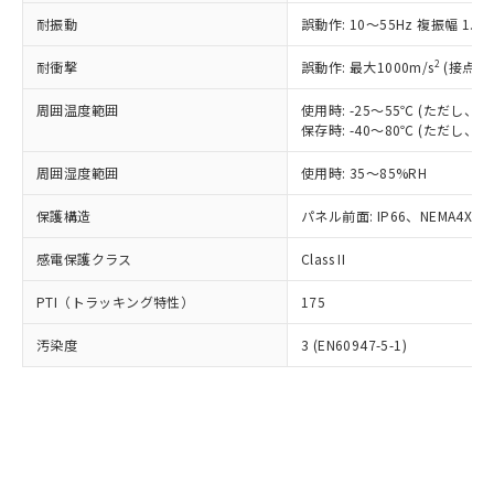
○
一定数以上の在庫あり
ニル類) : 1000ppm、 PBDEs(ポリ臭化ジフェニルエーテ
当社は規制貨物を破棄する場合は、完
ル) (DEHP)(別名：DOP) 1000ppm以下、フタル酸ブチ
正式な納期状況および標準価格はお客
ル類) : 1000ppm、
耐振動
誤動作: 10～55Hz 複振幅 1.
ルベンジル（BBP） 1000ppm以下、フタル酸ジブチル
全に破砕するなど、違法に輸出されな
DBP(フタル酸ジブチル) : 1000ppm、 DIBP(フタル酸ジ
様のお取引先、またはお客様担当のオ
（DBP） 1000ppm以下、フタル酸ジイソブチル
イソブチル) : 1000ppm、 BBP(フタル酸ブチルベンジ
△
一定数には満たないが在庫あり
いよう必要な手段を講じます。
ムロン制御機器販売店・当社販売員に
(DIBP) 1000ppm以下
2
耐衝撃
ル) : 1000ppm、
誤動作: 最大1000m/s
(接点開
当社は貴社製品を、核兵器、ミサイ
但し、RoHS指令で産業用監視および制御機器に対する
DEHP(フタル酸ビス(2-エチルヘキシル)) : 1000ppm
ご相談ください。
適用除外項目は除く。
ル、化学兵器、生物兵器またはその他
－
在庫なし(最新の在庫状況につ
オムロン制御機器販売店や当社販売拠
周囲温度範囲
使用時: -25～55℃ (ただし
フタル酸エステル類の４物質については閾値を超える意
武器並びにこれらの製造装置等に一切
いては、お客様のお取引先、ま
図的な使用がないことを確認しています。
保存時: -40～80℃ (ただし
点は「
販売ネットワーク
」をご確認
※2 環境保護使用期限
使用いたしません。
たはお客様担当のオムロン制御
ください。
当社は、貴社製品を第三者に販売する
周囲湿度範囲
使用時: 35～85%RH
機器販売店・当社販売員にご確
在庫状況および標準価格結果を当社の
※2 対応予定月
「ｅ」：有害物質（10物質）のすべてが基
場合は、上記1、2および3の内容を当
認ください)
事前の承諾なく第三者に漏洩または開
準値以下であることを示します。
保護構造
パネル前面: IP66、NEMA4X, N
該第三者に通知します。また当社は、
示しないようお願いします。
部品在庫の切り替え状況などにより、予定
「10」：通常の使用状況下において有害物
販売先および販売に係わる関係者が違
マイパーツ機能（部品リスト作成サー
空
受注生産機種、また在庫状況の
感電保護クラス
Class II
月が前後することがあります。
質が外部に漏えいし、環境に深刻な影響を
法に輸出するおそれがある場合は、取
ビス）をご利用いただくには、I-Web
白
情報を公開していない機種
及ぼさない年数を意味します。
り引きをいたしません。
メンバーズにご登録されている必要が
PTI（トラッキング特性）
175
「－」：未確認です。当社販売部門へお問
あります。
い合わせください。
お客様が当ウェブサイト上で当社にご
汚染度
3 (EN60947-5-1)
※3 非含有証明書ダウンロード
登録された部品リストについて、当社
および当社の共同利用者が、当社の製
下記の非含有証明書をダウンロードするこ
品・サービスに関するお客様との取
とができます。
合意する
キャンセル
引・商談に必要な範囲で利用すること
をご了承ください。
EU RoHS指令（10物質）の非含有証明書
※当社の共同利用者とは、
"個人情報