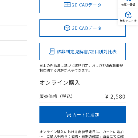
2D CADデータ
在庫・価格
無料テスト機
3D CADデータ
該非判定見解書/項目別対比表
日本の外為法に基づく該非判定、およびEAR再輸出規
制に関する見解が入手できます。
オンライン購入
¥ 2,580
販売価格（税込）
カートに追加
オンライン購入における出荷予定日は、カートに追加
～「ご購入手続き：価格・納期の確認」画面にてご確