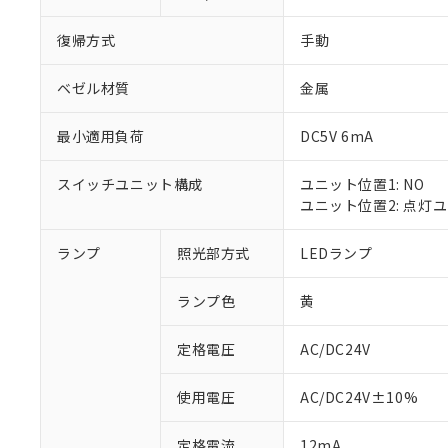
復帰方式
手動
ベゼル材質
金属
最小適用負荷
DC5V 6mA
スイッチユニット構成
ユニット位置1: NO
ユニット位置2: 点灯
ランプ
照光部方式
LEDランプ
※1 対応状況
ランプ色
黄
対応済み：EU
対応予定：EU R
対応予定なし：EU
定格電圧
AC/DC24V
調査・確認中：EU
ご利用条件
非該当品：ライセ
使用電圧
AC/DC24V±10%
※1 中国RoHS
仕入先様の事情に
があります。
以下の条件をお読
定格電流
12mA
「○」：最大均質