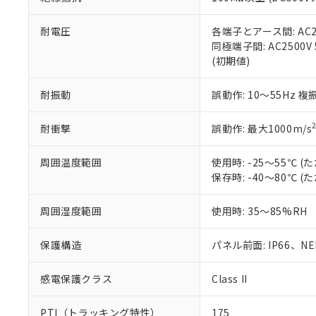
また、RoHS指
混在することから
既に当社にて対応
耐電圧
各端子とアース間: AC250
り割愛しておりま
同極端子間: AC2500V
(初期値)
耐振動
誤動作: 10～55Hz 複
耐衝撃
誤動作: 最大1000m/s
周囲温度範囲
使用時: -25～55℃
保存時: -40～80℃
周囲湿度範囲
使用時: 35～85%RH
保護構造
パネル前面: IP66、NEM
感電保護クラス
Class II
PTI（トラッキング特性）
175