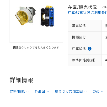
在庫/販売状況
20
在庫/販売状況 ご利用条
販売状況
機種区分
画像をクリックすると大きくなります
在庫状況
標準価格(税別)
詳細情報
定格/性能
外形図
取りつけ穴加工図
CAD