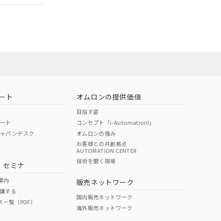
ート
オムロンの提供価値
目指す姿
ポート
コンセプト「i-Automation!」
ジャパンデスク
オムロンの強み
お客様との共創拠点
AUTOMATION CENTER
DIBP
BBP
DEHP
環境保護
技術を磨く現場
・セミナ
状況ページへ
使用期限
検索ください
案内
販売ネットワーク
講する
O
O
O
10
国内販売ネットワーク
ス一覧（PDF）
海外販売ネットワーク