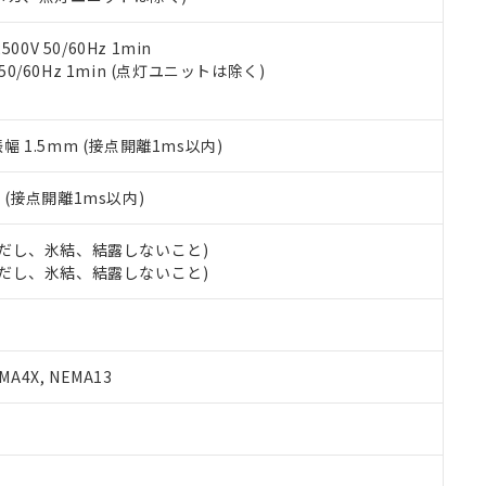
令のフタル酸エステル類４物質の対応では、対応完了までの期間は出
備考欄に対応日を記載しておりました。
品への在庫切替を完了していることから、特段のことがない限り、20
0V 50/60Hz 1min
す。
 50/60Hz 1min (点灯ユニットは除く)
振幅 1.5mm (接点開離1ms以内)
2
(接点開離1ms以内)
 (ただし、氷結、結露しないこと)
 (ただし、氷結、結露しないこと)
A4X, NEMA13