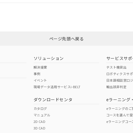
CCC認証
電波法
みください。
Yes
N/A
非含有証明書
※3
ページ先頭へ戻る
ダウンロードはこちら
型式承認
NK型式承認
ABS型式承認
韓国
（日本
（アメリカ
ソリューション
サービスサポ
舶規格）
船舶規格）
船舶規格）
解決提案
テスト機貸出
事例
ロボティクスサ
No
No
イベント
日本語相談窓口
現場データ活用サービスi-BELT
輸出該非判定
I)
PBBs
PBDEs
DBP
ダウンロードセンタ
eラーニング
この製品の規格認証/適合
その他の認証はこちらのページからご
カタログ
eラーニングのご
マニュアル
コースを選んで受
O
O
O
2D CAD
eラーニングコー
3D CAD