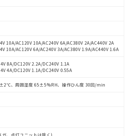
材料含有率が中国RoHSの基準値を超えていることを示します。
、当社制御機器事業取扱商品の当社在庫状況および標準価格(税抜)
ら貴社製品のうち、外国為替および外国貿易法に定める商品（以下｢
質）：
す。当社販売部門へお問い合わせください。
 水銀(Hg) 1000ppm以下、 カドミウム(Cd) 100ppm以下、
たは国外への提供する場合は、日本国政府の輸出許可(または役務取
000ppm以下、ポリ臭化ビフェニル類(PBB) 1000ppm以下、ポリ臭化ジフェニルエーテル類(P
事業取扱商品の中には、本サービスの対象外となる商品もあること
手続きをとります。
キシル) (DEHP)(別名：DOP) 1000ppm以下、フタル酸ブチルベンジル（BBP） 100
(GB/T26572)：
以下、フタル酸ジイソブチル (DIBP) 1000ppm以下
び標準価格照会結果は、記載している更新日時点での社内データに
物を破棄する場合は、完全に破砕するなど、違法に輸出されないよ
(水銀) : 1000ppm、 Cd(カドミウム) : 100ppm、
業用監視および制御機器に対する適用除外項目は除く。
覧された時点での実際の在庫および標準価格とは異なる場合がある
1000ppm、 PBBs(ポリ臭化ビフェニル類) : 1000ppm、 PBDEs(ポリ臭化ジフェニルエーテル類
物質については閾値を超える意図的な使用がないことを確認しています。
上の在庫あり
 1000ppm、 DIBP(フタル酸ジイソブチル) : 1000ppm、 BBP(フタル酸ブチルベンジル) :
品を、核兵器、ミサイル、化学兵器、生物兵器またはその他武器並
V 10A/AC120V 10A/AC240V 6A/AC380V 2A/AC440V 2A
チルヘキシル)) : 1000ppm
況および標準価格はお客様のお取引先、またはお客様担当のオムロ
用いたしません。
 10A/AC120V 6A/AC240V 3A/AC380V 1.9A/AC440V 1.6A
ご相談ください。
は満たないが在庫あり
製品を第三者に販売する場合は、上記1、2および3の内容を当該第
機器販売店や当社販売拠点は「
販売ネットワーク
」をご確認くだ
販売先および販売に係わる関係者が違法に輸出するおそれがある場
用期限
V 8A/DC120V 2.2A/DC240V 1.1A
び標準価格結果を当社の事前の承諾なく第三者に漏洩または開示し
え状況などにより、予定月が前後することがあります。
(最新の在庫状況については、お客様のお取引先、またはお客様担当
V 4A/DC120V 1.1A/DC240V 0.55A
（10物質）のすべてが基準値以下であることを示します。
店・当社販売員にご確認ください)
能（部品リスト作成サービス）をご利用いただくには、I-Webメン
使用状況下において有害物質が外部に漏えいし、環境に深刻な影響を
あります。
0±2℃、周囲湿度 65±5%RH、操作ひん度 30回/min
機種、また在庫状況の情報を公開していない機種
ェブサイト上で当社にご登録された部品リストについて、当社およ
書ダウンロード
す。当社販売部門へお問い合わせください。
品・サービスに関するお客様との取引・商談に必要な範囲で利用す
合意する
キャンセル
書をダウンロードすることができます。
利用者とは、
"個人情報の共同利用に関して"
の「1.共同利用者の
します。
10物質）の非含有証明書
明書（当社基準）
日時点で非含有を証明するもので、過去に遡って非含有を証明するも
00Vメガ、点灯ユニットは除く)