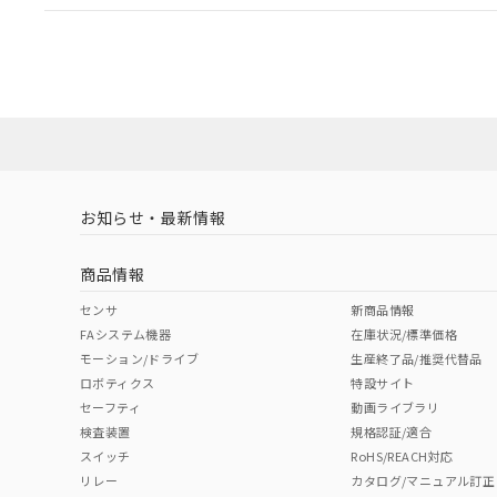
EU RoHS
注意事項・凡例
UL認証
CSA認証
CEマーキング
ダウンロードデータをご利用いただく前に、以下を必ずお読
Yes
Yes
Yes
対応状況
対応予定月
※1
※2
ソフトウェアの使用条件
対応済み
LR型式承認
DNV型式承認
BV型式承認
KR
（イギリス
（ノルウェー
（フランス
（
お知らせ・最新情報
中国 RoHS
注意事項・凡例
船舶規格）
船舶規格）
船舶規格）
船
商品情報
No
No
No
No
中国 RoHS表
※1 ※2
センサ
新商品情報
FAシステム機器
在庫状況/標準価格
Pb
Hg
Cd
Cr(V
モーション/ドライブ
生産終了品/推奨代替品
ロボティクス
特設サイト
セーフティ
動画ライブラリ
検査装置
規格認証/適合
X
O
O
O
スイッチ
RoHS/REACH対応
リレー
カタログ/マニュアル訂正