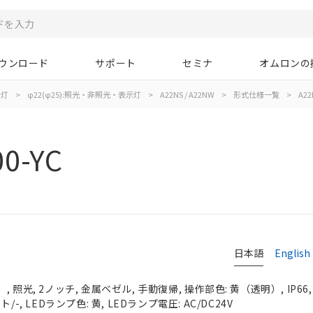
ウンロード
サポート
セミナ
オムロンの
示灯
>
φ22(φ25):照光・非照光・表示灯
>
A22NS / A22NW
>
形式仕様一覧
>
A22
0-YC
日本語
English
 照光, 2ノッチ, 金属ベゼル, 手動復帰, 操作部色: 黄（透明）, IP66
-, LEDランプ色: 黄, LEDランプ電圧: AC/DC24V