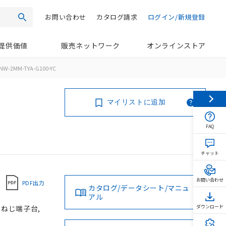
お問い合わせ
カタログ請求
ログイン/新規登録
検索
提供価値
販売ネットワーク
オンラインストア
NW-2MM-TYA-G100-YC
マイリストに追加
FAQ
チャット
お問い合わせ
PDF出力
カタログ/データシート/マニュ
アル
, ねじ端子台,
ダウンロード