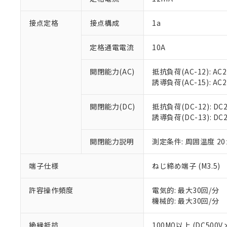
「×」：最大均質
本サービスは
当社は、これ
*EU RoHS指令（10物
「－」：未確認で
鉛(Pb) 1000ppm以下、
接点定格
接点構成
1a
くものです。
う）を輸出ま
記
説明
六価クロム(Cr(Ⅵ)) 1
当社制御機器
などの必要な
フタル酸ビス(2-エチルヘ
号
*中国RoHS10物質の基準値 
ル（DBP） 1000ppm
在庫状況およ
当社は規制貨
定格通電電流
10A
Pb(鉛) :1000ppm、 Hg
但し、RoHS指令で産
のであり、閲
ます。
Cr(Ⅵ)(六価クロム) : 
フタル酸エステル類の４
○
一定数以
DBP(フタル酸ジブチル) :
い。
当社は貴社製
開閉能力(AC)
抵抗負荷(AC-12): AC24
DEHP(フタル酸ビス(2-エ
正式な納期状
置等に一切使
誘導負荷(AC-15): AC24V
当社販売員に
※2 対応予定月
△
一定数に
当社は、貴社
オムロン制御
また当社は、
※2 環境保護使
開閉能力(DC)
抵抗負荷(DC-12): DC24
在庫状況およ
部品在庫の切り替
たしません。
－
在庫なし
誘導負荷(DC-13): DC24
す。
「ｅ」：有害物質
機器販売
マイパーツ機
「10」：通常の
ている必要が
開閉能力説明
測定条件: 周囲温度 2
味します。
空
受注生産
お客様が当ウ
※3 非含有証明
「－」：未確認で
白
が、当社の製
端子仕様
ねじ締め端子 (M3.5)
さい。
下記の非含有証明
※当社の共同
許容操作頻度
電気的: 最大30回/分
いる法人を指
EU RoHS指令（
機械的: 最大30回/分
51物質の非含有証
※本証明書は発行
絶縁抵抗
100MΩ以上 (DC5