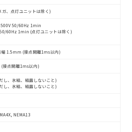
日時点で非含有を証明するもので、過去に遡って非含有を証明するも
令のフタル酸エステル類４物質の対応では、対応完了までの期間は出
00Vメガ、点灯ユニットは除く)
備考欄に対応日を記載しておりました。
品への在庫切替を完了していることから、特段のことがない限り、20
す。
0V 50/60Hz 1min
 50/60Hz 1min (点灯ユニットは除く)
振幅 1.5mm (接点開離1ms以内)
2
(接点開離1ms以内)
 (ただし、氷結、結露しないこと)
 (ただし、氷結、結露しないこと)
A4X, NEMA13