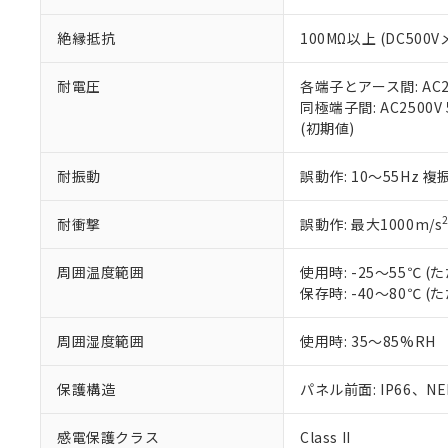
※本証明書は発行
また、RoHS指
絶縁抵抗
100MΩ以上 (DC5
混在することから
既に当社にて対応
り割愛しておりま
耐電圧
各端子とアース間: AC250
同極端子間: AC2500V
(初期値)
耐振動
誤動作: 10～55Hz 複
耐衝撃
誤動作: 最大1000m/s
周囲温度範囲
使用時: -25～55℃
保存時: -40～80℃
周囲湿度範囲
使用時: 35～85%RH
保護構造
パネル前面: IP66、NEM
感電保護クラス
Class II