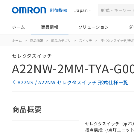
制御機器
Japan
ホーム
商品情報
ソリューション
ダ
ホーム
>
商品情報
>
商品カテゴリ
>
スイッチ
>
押ボタンスイッチ/表
セレクタスイッチ
A22NW-2MM-TYA-G00
A22NS / A22NW セレクタスイッチ 形式仕様一覧
商品概要
セレクタスイッチ（φ22）,
接点構成: -/点灯ユニット/N