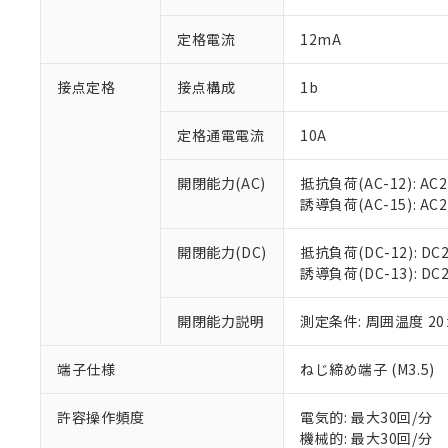
があります。
以下の条件をお読
「○」：最大均質
定格電流
12mA
「×」：最大均質
本サービスは
当社は、これ
*EU RoHS指令（10物
「－」：未確認で
鉛(Pb) 1000ppm以下、
くものです。
う）を輸出ま
記
説明
六価クロム(Cr(Ⅵ)) 1
接点定格
接点構成
1b
当社制御機器
などの必要な
フタル酸ビス(2-エチルヘ
号
*中国RoHS10物質の基準値 
ル（DBP） 1000ppm
在庫状況およ
当社は規制貨
Pb(鉛) :1000ppm、 Hg
但し、RoHS指令で産
のであり、閲
ます。
定格通電電流
10A
Cr(Ⅵ)(六価クロム) : 
フタル酸エステル類の４
○
一定数以
DBP(フタル酸ジブチル) :
い。
当社は貴社製
DEHP(フタル酸ビス(2-エ
正式な納期状
置等に一切使
開閉能力(AC)
抵抗負荷(AC-12): AC24
当社販売員に
※2 対応予定月
△
一定数に
当社は、貴社
誘導負荷(AC-15): AC24V
オムロン制御
また当社は、
※2 環境保護使
在庫状況およ
部品在庫の切り替
たしません。
－
在庫なし
開閉能力(DC)
抵抗負荷(DC-12): DC24
す。
「ｅ」：有害物質
機器販売
誘導負荷(DC-13): DC24
マイパーツ機
「10」：通常の
ている必要が
味します。
空
受注生産
お客様が当ウ
開閉能力説明
測定条件: 周囲温度 2
※3 非含有証明
「－」：未確認で
白
が、当社の製
さい。
下記の非含有証明
端子仕様
ねじ締め端子 (M3.5)
※当社の共同
いる法人を指
EU RoHS指令（
許容操作頻度
電気的: 最大30回/分
51物質の非含有証
機械的: 最大30回/分