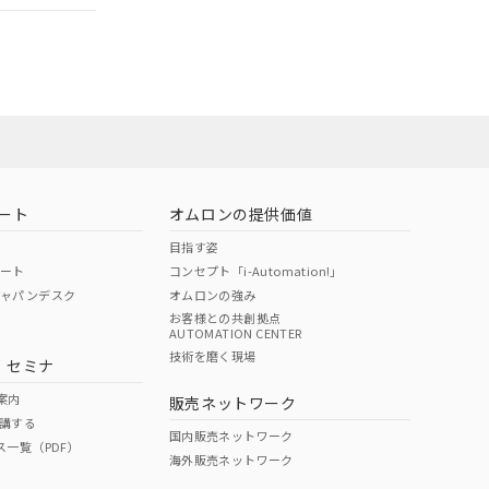
ート
オムロンの提供価値
目指す姿
ポート
コンセプト「i-Automation!」
ジャパンデスク
オムロンの強み
お客様との共創拠点
AUTOMATION CENTER
DIBP
BBP
DEHP
環境保護
技術を磨く現場
・セミナ
状況ページへ
使用期限
検索ください
案内
販売ネットワーク
講する
O
O
O
10
国内販売ネットワーク
ス一覧（PDF）
海外販売ネットワーク