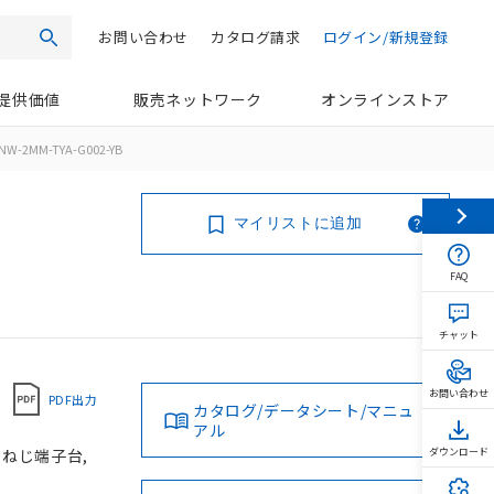
お問い合わせ
カタログ請求
ログイン/新規登録
検索
提供価値
販売ネットワーク
オンラインストア
NW-2MM-TYA-G002-YB
マイリストに追加
FAQ
チャット
お問い合わせ
PDF出力
カタログ/データシート/マニュ
アル
, ねじ端子台,
ダウンロード