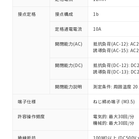
「×」：最大均質
本サービスは
当社は、これ
*EU RoHS指令（10物
「－」：未確認で
鉛(Pb) 1000ppm以下、
接点定格
接点構成
1b
くものです。
う）を輸出ま
記
説明
六価クロム(Cr(Ⅵ)) 1
当社制御機器
などの必要な
フタル酸ビス(2-エチルヘ
号
*中国RoHS10物質の基準値 
ル（DBP） 1000ppm
在庫状況およ
当社は規制貨
定格通電電流
10A
Pb(鉛) :1000ppm、 Hg
但し、RoHS指令で産
のであり、閲
ます。
Cr(Ⅵ)(六価クロム) : 
フタル酸エステル類の４
○
一定数以
DBP(フタル酸ジブチル) :
い。
当社は貴社製
開閉能力(AC)
抵抗負荷(AC-12): AC24
DEHP(フタル酸ビス(2-エ
正式な納期状
置等に一切使
誘導負荷(AC-15): AC24V
当社販売員に
※2 対応予定月
△
一定数に
当社は、貴社
オムロン制御
また当社は、
※2 環境保護使
開閉能力(DC)
抵抗負荷(DC-12): DC24
在庫状況およ
部品在庫の切り替
たしません。
－
在庫なし
誘導負荷(DC-13): DC24
す。
「ｅ」：有害物質
機器販売
マイパーツ機
「10」：通常の
ている必要が
開閉能力説明
測定条件: 周囲温度 2
味します。
空
受注生産
お客様が当ウ
※3 非含有証明
「－」：未確認で
白
が、当社の製
端子仕様
ねじ締め端子 (M3.5)
さい。
下記の非含有証明
※当社の共同
許容操作頻度
電気的: 最大30回/分
いる法人を指
EU RoHS指令（
機械的: 最大30回/分
51物質の非含有証
※本証明書は発行
絶縁抵抗
100MΩ以上 (DC5