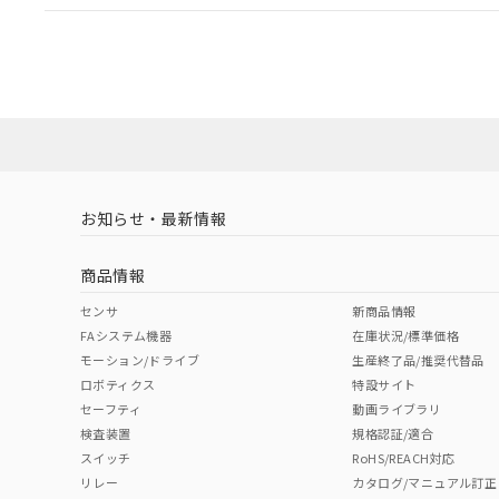
EU RoHS
注意事項・凡例
UL認証
CSA認証
CEマーキング
ダウンロードデータをご利用いただく前に、以下を必ずお読
Yes
Yes
Yes
対応状況
対応予定月
※1
※2
ソフトウェアの使用条件
対応済み
LR型式承認
DNV型式承認
BV型式承認
KR
（イギリス
（ノルウェー
（フランス
（
お知らせ・最新情報
中国 RoHS
注意事項・凡例
船舶規格）
船舶規格）
船舶規格）
船
商品情報
No
No
No
No
中国 RoHS表
※1 ※2
センサ
新商品情報
FAシステム機器
在庫状況/標準価格
Pb
Hg
Cd
Cr(V
モーション/ドライブ
生産終了品/推奨代替品
ロボティクス
特設サイト
セーフティ
動画ライブラリ
検査装置
規格認証/適合
X
O
O
O
スイッチ
RoHS/REACH対応
リレー
カタログ/マニュアル訂正