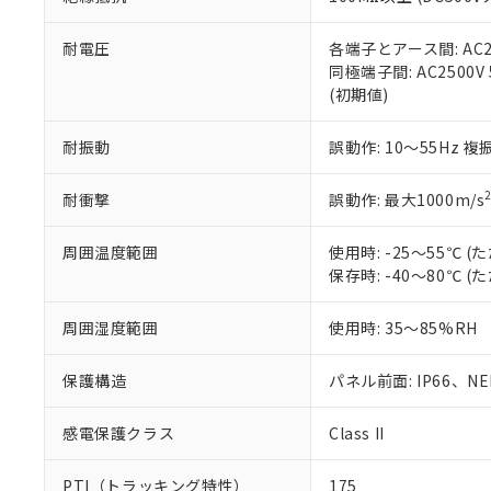
また、RoHS指
混在することから
既に当社にて対応
耐電圧
各端子とアース間: AC250
り割愛しておりま
同極端子間: AC2500V
(初期値)
耐振動
誤動作: 10～55Hz 複
耐衝撃
誤動作: 最大1000m/s
周囲温度範囲
使用時: -25～55℃
保存時: -40～80℃
周囲湿度範囲
使用時: 35～85%RH
保護構造
パネル前面: IP66、NEM
感電保護クラス
Class II
PTI（トラッキング特性）
175