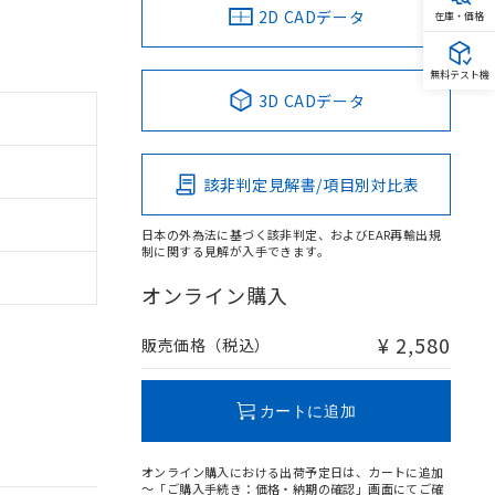
2D CADデータ
在庫・価格
無料テスト機
3D CADデータ
該非判定見解書/項目別対比表
日本の外為法に基づく該非判定、およびEAR再輸出規
制に関する見解が入手できます。
オンライン購入
¥ 2,580
販売価格（税込）
カートに追加
オンライン購入における出荷予定日は、カートに追加
～「ご購入手続き：価格・納期の確認」画面にてご確