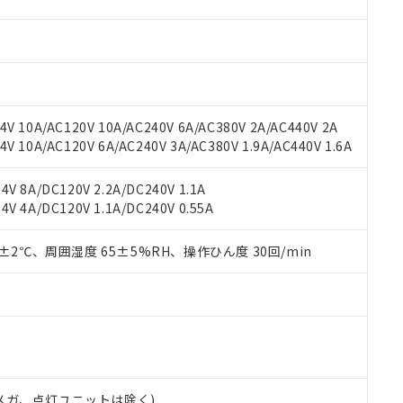
材料含有率が中国RoHSの基準値を超えていることを示します。
、当社制御機器事業取扱商品の当社在庫状況および標準価格(税抜)
ら貴社製品のうち、外国為替および外国貿易法に定める商品（以下｢
質）：
す。当社販売部門へお問い合わせください。
 水銀(Hg) 1000ppm以下、 カドミウム(Cd) 100ppm以下、
たは国外への提供する場合は、日本国政府の輸出許可(または役務取
000ppm以下、ポリ臭化ビフェニル類(PBB) 1000ppm以下、ポリ臭化ジフェニルエーテル類(P
事業取扱商品の中には、本サービスの対象外となる商品もあること
手続きをとります。
キシル) (DEHP)(別名：DOP) 1000ppm以下、フタル酸ブチルベンジル（BBP） 100
(GB/T26572)：
以下、フタル酸ジイソブチル (DIBP) 1000ppm以下
び標準価格照会結果は、記載している更新日時点での社内データに
物を破棄する場合は、完全に破砕するなど、違法に輸出されないよ
(水銀) : 1000ppm、 Cd(カドミウム) : 100ppm、
業用監視および制御機器に対する適用除外項目は除く。
覧された時点での実際の在庫および標準価格とは異なる場合がある
1000ppm、 PBBs(ポリ臭化ビフェニル類) : 1000ppm、 PBDEs(ポリ臭化ジフェニルエーテル類
物質については閾値を超える意図的な使用がないことを確認しています。
上の在庫あり
 1000ppm、 DIBP(フタル酸ジイソブチル) : 1000ppm、 BBP(フタル酸ブチルベンジル) :
品を、核兵器、ミサイル、化学兵器、生物兵器またはその他武器並
V 10A/AC120V 10A/AC240V 6A/AC380V 2A/AC440V 2A
チルヘキシル)) : 1000ppm
況および標準価格はお客様のお取引先、またはお客様担当のオムロ
用いたしません。
 10A/AC120V 6A/AC240V 3A/AC380V 1.9A/AC440V 1.6A
ご相談ください。
は満たないが在庫あり
製品を第三者に販売する場合は、上記1、2および3の内容を当該第
機器販売店や当社販売拠点は「
販売ネットワーク
」をご確認くだ
販売先および販売に係わる関係者が違法に輸出するおそれがある場
用期限
V 8A/DC120V 2.2A/DC240V 1.1A
び標準価格結果を当社の事前の承諾なく第三者に漏洩または開示し
え状況などにより、予定月が前後することがあります。
(最新の在庫状況については、お客様のお取引先、またはお客様担当
V 4A/DC120V 1.1A/DC240V 0.55A
（10物質）のすべてが基準値以下であることを示します。
店・当社販売員にご確認ください)
能（部品リスト作成サービス）をご利用いただくには、I-Webメン
使用状況下において有害物質が外部に漏えいし、環境に深刻な影響を
あります。
0±2℃、周囲湿度 65±5%RH、操作ひん度 30回/min
機種、また在庫状況の情報を公開していない機種
ェブサイト上で当社にご登録された部品リストについて、当社およ
書ダウンロード
す。当社販売部門へお問い合わせください。
品・サービスに関するお客様との取引・商談に必要な範囲で利用す
合意する
キャンセル
書をダウンロードすることができます。
利用者とは、
"個人情報の共同利用に関して"
の「1.共同利用者の
します。
10物質）の非含有証明書
明書（当社基準）
日時点で非含有を証明するもので、過去に遡って非含有を証明するも
00Vメガ、点灯ユニットは除く)