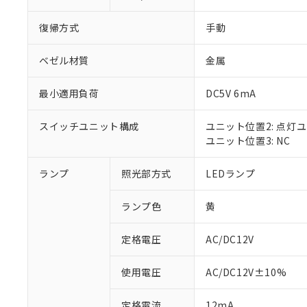
復帰方式
手動
ベゼル材質
金属
最小適用負荷
DC5V 6mA
スイッチユニット構成
ユニット位置2: 点灯
ユニット位置3: NC
ランプ
照光部方式
LEDランプ
※1 対応状況
ランプ色
黄
対応済み：EU
対応予定：EU R
対応予定なし：EU
定格電圧
AC/DC12V
調査・確認中：EU
ご利用条件
非該当品：ライセ
使用電圧
AC/DC12V±10%
※1 中国RoHS
仕入先様の事情に
があります。
以下の条件をお読
定格電流
12mA
「○」：最大均質