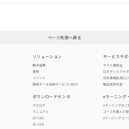
CCC認証
電波法
みください。
Yes
N/A
非含有証明書
※3
ページ先頭へ戻る
ダウンロードはこちら
型式承認
NK型式承認
ABS型式承認
韓国
（日本
（アメリカ
ソリューション
サービスサポ
舶規格）
船舶規格）
船舶規格）
解決提案
テスト機貸出
事例
ロボティクスサ
No
No
イベント
日本語相談窓口
現場データ活用サービスi-BELT
輸出該非判定
I)
PBBs
PBDEs
DBP
ダウンロードセンタ
eラーニング
この製品の規格認証/適合
その他の認証はこちらのページからご
カタログ
eラーニングのご
マニュアル
コースを選んで受
O
O
O
2D CAD
eラーニングコー
3D CAD