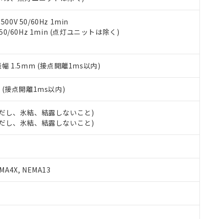
令のフタル酸エステル類４物質の対応では、対応完了までの期間は出
備考欄に対応日を記載しておりました。
品への在庫切替を完了していることから、特段のことがない限り、20
0V 50/60Hz 1min
す。
 50/60Hz 1min (点灯ユニットは除く)
振幅 1.5mm (接点開離1ms以内)
2
(接点開離1ms以内)
 (ただし、氷結、結露しないこと)
 (ただし、氷結、結露しないこと)
A4X, NEMA13