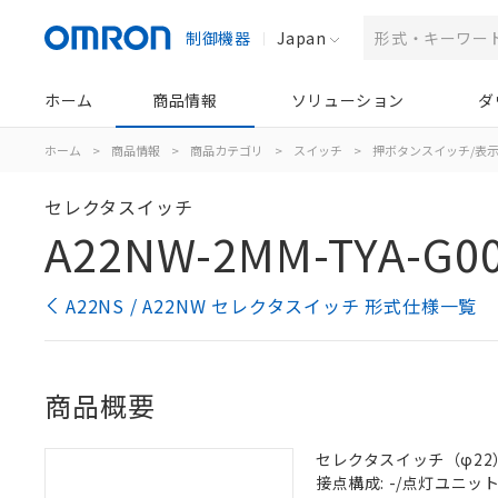
制御機器
Japan
ホーム
商品情報
ソリューション
ダ
ホーム
>
商品情報
>
商品カテゴリ
>
スイッチ
>
押ボタンスイッチ/表
セレクタスイッチ
A22NW-2MM-TYA-G00
A22NS / A22NW セレクタスイッチ 形式仕様一覧
商品概要
セレクタスイッチ（φ22）,
接点構成: -/点灯ユニット/N