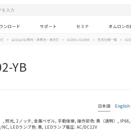
ウンロード
サポート
セミナ
オムロンの
示灯
>
φ22(φ25):照光・非照光・表示灯
>
A22NS / A22NW
>
形式仕様一覧
>
A22
2-YB
日本語
English
 照光, 2ノッチ, 金属ベゼル, 手動復帰, 操作部色: 黄（透明）, IP66
C, LEDランプ色: 黄, LEDランプ電圧: AC/DC12V