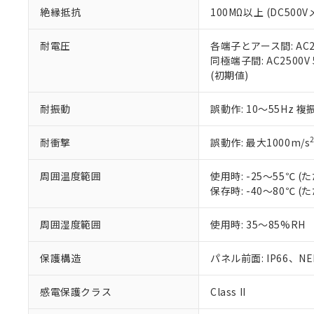
また、RoHS指
絶縁抵抗
100MΩ以上 (DC5
混在することから
既に当社にて対応
耐電圧
各端子とアース間: AC250
り割愛しておりま
同極端子間: AC2500V
(初期値)
耐振動
誤動作: 10～55Hz 複
耐衝撃
誤動作: 最大1000m/s
周囲温度範囲
使用時: -25～55℃
保存時: -40～80℃
周囲湿度範囲
使用時: 35～85%RH
保護構造
パネル前面: IP66、NEM
感電保護クラス
Class II