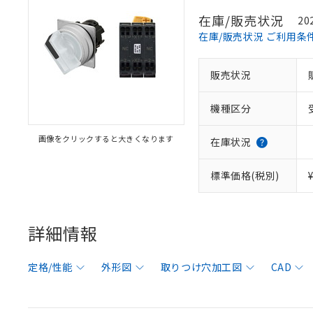
在庫/販売状況
20
在庫/販売状況 ご利用条
販売状況
機種区分
画像をクリックすると大きくなります
在庫状況
標準価格(税別)
詳細情報
定格/性能
外形図
取りつけ穴加工図
CAD