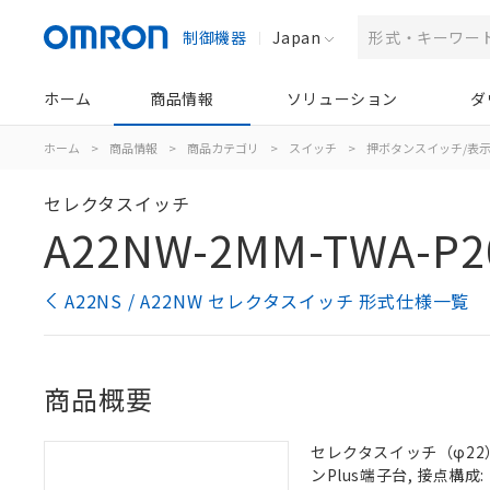
制御機器
Japan
ホーム
商品情報
ソリューション
ダ
ホーム
>
商品情報
>
商品カテゴリ
>
スイッチ
>
押ボタンスイッチ/表
セレクタスイッチ
A22NW-2MM-TWA-P2
A22NS / A22NW セレクタスイッチ 形式仕様一覧
商品概要
セレクタスイッチ（φ22）,
ンPlus端子台, 接点構成: 