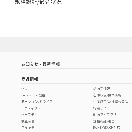
規格認証/適合状況
EU RoHS
注意事項・凡例
A22NW-2MM-TWA-P202-YCについての規格認証/
営業員または販売店にお問い合わせください。
ダウンロードデータをご利用いただく前に、以下を必ずお読
対応状況
対応予定月
※1
※2
ソフトウェアの使用条件
対応済み
お知らせ・最新情報
中国 RoHS
注意事項・凡例
商品情報
中国 RoHS表
※1 ※2
センサ
新商品情報
FAシステム機器
在庫状況/標準価格
Pb
Hg
Cd
Cr(V
モーション/ドライブ
生産終了品/推奨代替品
ロボティクス
特設サイト
セーフティ
動画ライブラリ
検査装置
規格認証/適合
X
O
O
O
スイッチ
RoHS/REACH対応