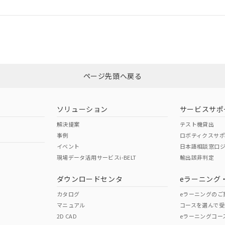
ログイン/会員登録
適合状況については、「カスタマーサポートセンタ お客様相談室」または貴社
みください。
非含有証明書
※3
ページ先頭へ戻る
ダウンロードはこちら
ソリューション
サービスサポ
解決提案
テスト機貸出
事例
ロボティクスサ
イベント
日本語相談窓口
現場データ活用サービスi-BELT
輸出該非判定
I)
PBBs
PBDEs
DBP
ダウンロードセンタ
eラーニング
カタログ
eラーニングのご
マニュアル
コースを選んで受
O
O
O
2D CAD
eラーニングコー