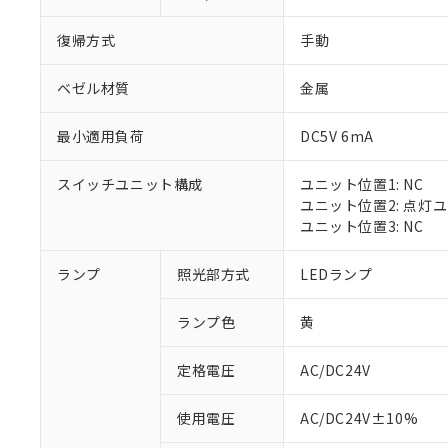
復帰方式
手動
ベゼル材質
金属
最小適用負荷
DC5V 6mA
スイッチユニット構成
ユニット位置1: NC
ユニット位置2: 点灯
ユニット位置3: NC
※1 対応状況
ランプ
照光部方式
LEDランプ
対応済み：EU
ランプ色
黄
対応予定：EU R
対応予定なし：EU
定格電圧
AC/DC24V
調査・確認中：EU
ご利用条件
非該当品：ライセ
※1 中国RoHS
使用電圧
AC/DC24V±10%
仕入先様の事情に
があります。
以下の条件をお読