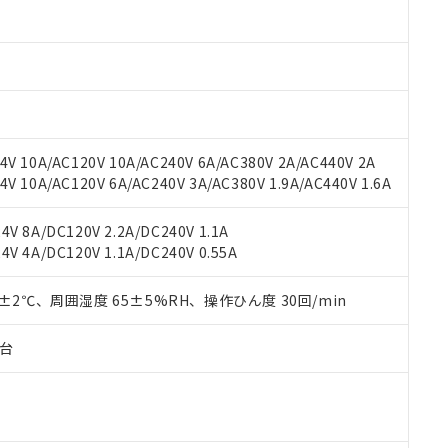
材料含有率が中国RoHSの基準値以下であることを示します。
材料含有率が中国RoHSの基準値を超えていることを示します。
、当社制御機器事業取扱商品の当社在庫状況および標準価格(税抜)
ら貴社製品のうち、外国為替および外国貿易法に定める商品（以下｢
質）：
す。当社販売部門へお問い合わせください。
 水銀(Hg) 1000ppm以下、 カドミウム(Cd) 100ppm以下、
たは国外への提供する場合は、日本国政府の輸出許可(または役務取
000ppm以下、ポリ臭化ビフェニル類(PBB) 1000ppm以下、ポリ臭化ジフェニルエーテル類(P
事業取扱商品の中には、本サービスの対象外となる商品もあること
手続きをとります。
キシル) (DEHP)(別名：DOP) 1000ppm以下、フタル酸ブチルベンジル（BBP） 100
(GB/T26572)：
以下、フタル酸ジイソブチル (DIBP) 1000ppm以下
び標準価格照会結果は、記載している更新日時点での社内データに
物を破棄する場合は、完全に破砕するなど、違法に輸出されないよ
(水銀) : 1000ppm、 Cd(カドミウム) : 100ppm、
業用監視および制御機器に対する適用除外項目は除く。
覧された時点での実際の在庫および標準価格とは異なる場合がある
1000ppm、 PBBs(ポリ臭化ビフェニル類) : 1000ppm、 PBDEs(ポリ臭化ジフェニルエーテル類
物質については閾値を超える意図的な使用がないことを確認しています。
上の在庫あり
 1000ppm、 DIBP(フタル酸ジイソブチル) : 1000ppm、 BBP(フタル酸ブチルベンジル) :
品を、核兵器、ミサイル、化学兵器、生物兵器またはその他武器並
チルヘキシル)) : 1000ppm
V 10A/AC120V 10A/AC240V 6A/AC380V 2A/AC440V 2A
況および標準価格はお客様のお取引先、またはお客様担当のオムロ
用いたしません。
 10A/AC120V 6A/AC240V 3A/AC380V 1.9A/AC440V 1.6A
ご相談ください。
は満たないが在庫あり
製品を第三者に販売する場合は、上記1、2および3の内容を当該第
機器販売店や当社販売拠点は「
販売ネットワーク
」をご確認くだ
販売先および販売に係わる関係者が違法に輸出するおそれがある場
用期限
び標準価格結果を当社の事前の承諾なく第三者に漏洩または開示し
え状況などにより、予定月が前後することがあります。
V 8A/DC120V 2.2A/DC240V 1.1A
(最新の在庫状況については、お客様のお取引先、またはお客様担当
V 4A/DC120V 1.1A/DC240V 0.55A
（10物質）のすべてが基準値以下であることを示します。
店・当社販売員にご確認ください)
能（部品リスト作成サービス）をご利用いただくには、I-Webメン
使用状況下において有害物質が外部に漏えいし、環境に深刻な影響を
あります。
0±2℃、周囲湿度 65±5%RH、操作ひん度 30回/min
機種、また在庫状況の情報を公開していない機種
ェブサイト上で当社にご登録された部品リストについて、当社およ
書ダウンロード
す。当社販売部門へお問い合わせください。
品・サービスに関するお客様との取引・商談に必要な範囲で利用す
合意する
キャンセル
子台
書をダウンロードすることができます。
利用者とは、
"個人情報の共同利用に関して"
の「1.共同利用者の
します。
10物質）の非含有証明書
明書（当社基準）
日時点で非含有を証明するもので、過去に遡って非含有を証明するも