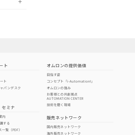
担当オムロン
お問い合わせ
ート
オムロンの提供価値
目指す姿
ポート
コンセプト「i-Automation!」
ジャパンデスク
オムロンの強み
お客様との共創拠点
AUTOMATION CENTER
DIBP
BBP
DEHP
環境保護
技術を磨く現場
・セミナ
使用期限
案内
販売ネットワーク
講する
O
O
O
10
国内販売ネットワーク
ス一覧（PDF）
海外販売ネットワーク