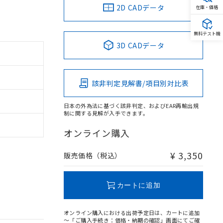
2D CADデータ
在庫・価格
無料テスト機
3D CADデータ
該非判定見解書/項目別対比表
日本の外為法に基づく該非判定、およびEAR再輸出規
制に関する見解が入手できます。
オンライン購入
¥ 3,350
販売価格（税込）
カートに追加
オンライン購入における出荷予定日は、カートに追加
～「ご購入手続き：価格・納期の確認」画面にてご確