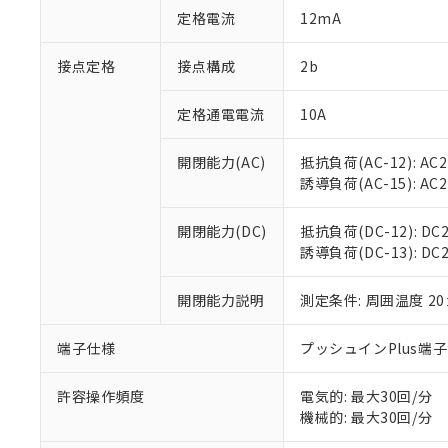
「○」：最大均質
定格電流
12mA
「×」：最大均質
本サービスは
当社は、これ
*EU RoHS指令（10物
「－」：未確認で
鉛(Pb) 1000ppm以下、
くものです。
う）を輸出ま
接点定格
接点構成
2b
記
説明
六価クロム(Cr(Ⅵ)) 1
当社制御機器
などの必要な
フタル酸ビス(2-エチルヘ
号
*中国RoHS10物質の基準値 
ル（DBP） 1000ppm
在庫状況およ
当社は規制貨
Pb(鉛) :1000ppm、 Hg
定格通電電流
10A
但し、RoHS指令で産
のであり、閲
ます。
Cr(Ⅵ)(六価クロム) : 
フタル酸エステル類の４
○
一定数以
DBP(フタル酸ジブチル) :
い。
当社は貴社製
DEHP(フタル酸ビス(2-エ
開閉能力(AC)
抵抗負荷(AC-12): AC24
正式な納期状
置等に一切使
誘導負荷(AC-15): AC24V
当社販売員に
※2 対応予定月
△
一定数に
当社は、貴社
オムロン制御
また当社は、
※2 環境保護使
在庫状況およ
部品在庫の切り替
たしません。
開閉能力(DC)
抵抗負荷(DC-12): DC24
－
在庫なし
す。
誘導負荷(DC-13): DC24
「ｅ」：有害物質
機器販売
マイパーツ機
「10」：通常の
ている必要が
味します。
開閉能力説明
測定条件: 周囲温度 2
空
受注生産
お客様が当ウ
※3 非含有証明
「－」：未確認で
白
が、当社の製
端子仕様
プッシュインPlus端
さい。
下記の非含有証明
※当社の共同
いる法人を指
許容操作頻度
電気的: 最大30回/分
EU RoHS指令（
機械的: 最大30回/分
51物質の非含有証
※本証明書は発行