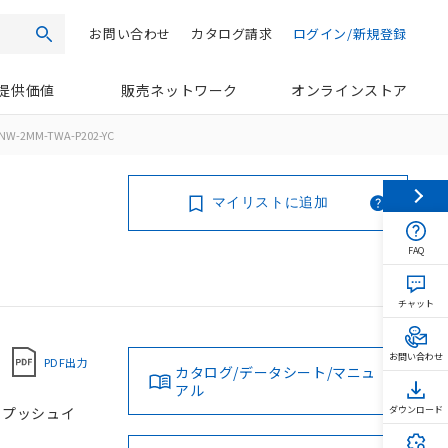
お問い合わせ
カタログ請求
ログイン/新規登録
検索
提供価値
販売ネットワーク
オンラインストア
NW-2MM-TWA-P202-YC
マイリストに追加
FAQ
チャット
お問い合わせ
PDF出力
カタログ/データシート/マニュ
アル
, プッシュイ
ダウンロード