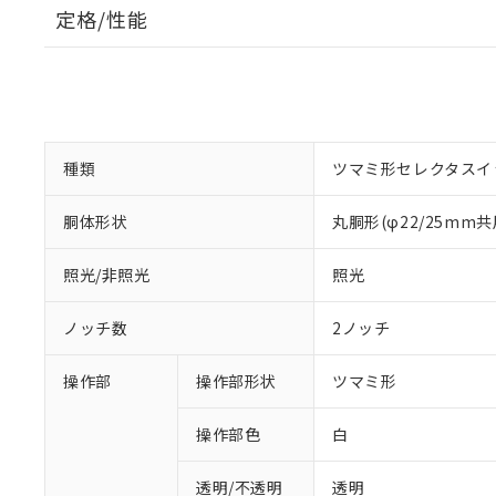
定格/性能
種類
ツマミ形セレクタスイ
胴体形状
丸胴形(φ22/25mm共
照光/非照光
照光
ノッチ数
2ノッチ
操作部
操作部形状
ツマミ形
操作部色
白
透明/不透明
透明