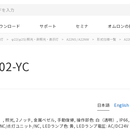
ウンロード
サポート
セミナ
オムロンの
示灯
>
φ22(φ25):照光・非照光・表示灯
>
A22NS / A22NW
>
形式仕様一覧
>
A22
02-YC
日本語
English
 照光, 2ノッチ, 金属ベゼル, 手動復帰, 操作部色: 白（透明）, IP66
NC/点灯ユニット/NC, LEDランプ色: 黄, LEDランプ電圧: AC/DC24V