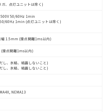
令のフタル酸エステル類４物質の対応では、対応完了までの期間は出
00Vメガ、点灯ユニットは除く)
備考欄に対応日を記載しておりました。
品への在庫切替を完了していることから、特段のことがない限り、20
0V 50/60Hz 1min
す。
 50/60Hz 1min (点灯ユニットは除く)
振幅 1.5mm (接点開離1ms以内)
2
(接点開離1ms以内)
 (ただし、氷結、結露しないこと)
 (ただし、氷結、結露しないこと)
A4X, NEMA13