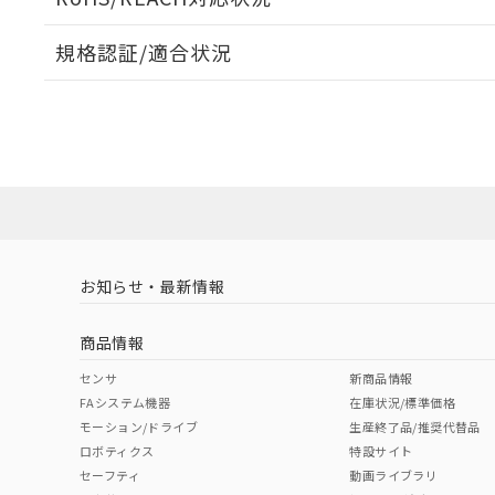
規格認証/適合状況
EU RoHS
注意事項・凡例
A22NW-2MM-TWA-P202-WDについての規格認証/
営業員または販売店にお問い合わせください。
ダウンロードデータをご利用いただく前に、以下を必ずお読
対応状況
対応予定月
※1
※2
ソフトウェアの使用条件
対応済み
お知らせ・最新情報
中国 RoHS
注意事項・凡例
商品情報
中国 RoHS表
※1 ※2
センサ
新商品情報
FAシステム機器
在庫状況/標準価格
Pb
Hg
Cd
Cr(V
モーション/ドライブ
生産終了品/推奨代替品
ロボティクス
特設サイト
セーフティ
動画ライブラリ