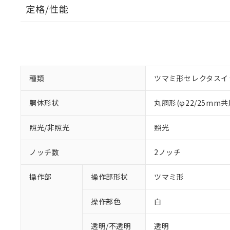
定格/性能
種類
ツマミ形セレクタスイ
胴体形状
丸胴形(φ22/25mm共
照光/非照光
照光
ノッチ数
2ノッチ
操作部
操作部形状
ツマミ形
操作部色
白
透明/不透明
透明