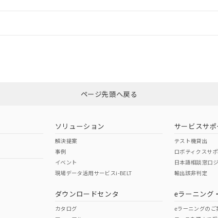
情報更新：
ログイン/会員登録
適合状況については、「カスタマーサポートセンタ お客様相談室」または貴
みください。
非含有証明書
※3
ページ先頭へ戻る
ダウンロードはこちら
ソリューション
サービスサポ
解決提案
テスト機貸出
事例
ロボティクスサ
イベント
日本語相談窓口
現場データ活用サービスi-BELT
輸出該非判定
I)
PBBs
PBDEs
DBP
ダウンロードセンタ
eラーニング
カタログ
eラーニングのご