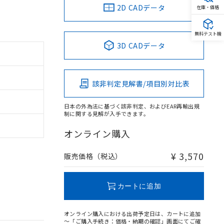
2D CADデータ
在庫・価格
無料テスト機
3D CADデータ
該非判定見解書/項目別対比表
日本の外為法に基づく該非判定、およびEAR再輸出規
制に関する見解が入手できます。
オンライン購入
¥ 3,570
販売価格（税込）
カートに追加
オンライン購入における出荷予定日は、カートに追加
～「ご購入手続き：価格・納期の確認」画面にてご確