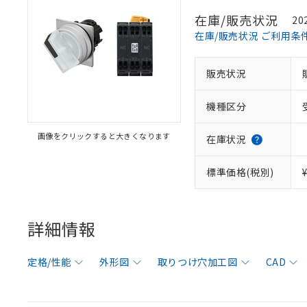
在庫/販売状況
20
在庫/販売状況 ご利用条
販売状況
機種区分
画像をクリックすると大きくなります
在庫状況
標準価格(税別)
詳細情報
定格/性能
外形図
取りつけ穴加工図
CAD