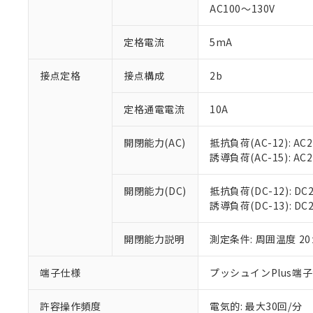
AC100～130V
があります。
以下の条件をお読
「○」：最大均質
「×」：最大均質
本サービスは
当社は、これ
定格電流
5mA
*EU RoHS指令（10物
「－」：未確認で
鉛(Pb) 1000ppm以下、
くものです。
う）を輸出ま
記
説明
六価クロム(Cr(Ⅵ)) 1
当社制御機器
などの必要な
フタル酸ビス(2-エチルヘ
接点定格
接点構成
2b
号
*中国RoHS10物質の基準値 
ル（DBP） 1000ppm
在庫状況およ
当社は規制貨
Pb(鉛) :1000ppm、 Hg
但し、RoHS指令で産
のであり、閲
ます。
Cr(Ⅵ)(六価クロム) : 
フタル酸エステル類の４
定格通電電流
10A
○
一定数以
DBP(フタル酸ジブチル) :
い。
当社は貴社製
DEHP(フタル酸ビス(2-エ
正式な納期状
置等に一切使
開閉能力(AC)
抵抗負荷(AC-12): AC24
当社販売員に
※2 対応予定月
△
一定数に
当社は、貴社
誘導負荷(AC-15): AC24V
オムロン制御
また当社は、
※2 環境保護使
在庫状況およ
部品在庫の切り替
たしません。
－
在庫なし
す。
開閉能力(DC)
抵抗負荷(DC-12): DC24
「ｅ」：有害物質
機器販売
マイパーツ機
誘導負荷(DC-13): DC24
「10」：通常の
ている必要が
味します。
空
受注生産
お客様が当ウ
※3 非含有証明
「－」：未確認で
開閉能力説明
測定条件: 周囲温度 2
白
が、当社の製
さい。
下記の非含有証明
端子仕様
プッシュインPlus端
※当社の共同
いる法人を指
EU RoHS指令（
許容操作頻度
電気的: 最大30回/分
51物質の非含有証