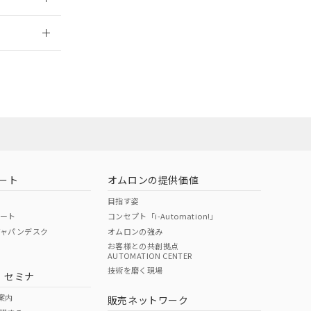
2026/7/29
社担当オムロン
お問い合わせ
ート
オムロンの提供価値
目指す姿
ポート
コンセプト「i-Automation!」
ジャパンデスク
オムロンの強み
お客様との共創拠点
AUTOMATION CENTER
DIBP
BBP
DEHP
環境保護
技術を磨く現場
・セミナ
使用期限
案内
販売ネットワーク