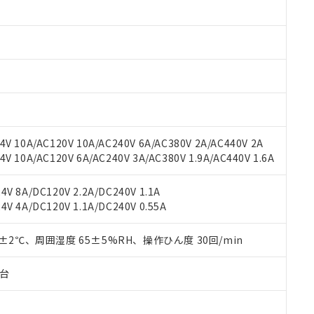
みいただき、同意のうえご利用ください。
材料含有率が中国RoHSの基準値以下であることを示します。
材料含有率が中国RoHSの基準値を超えていることを示します。
、当社制御機器事業取扱商品の当社在庫状況および標準価格(税抜)
ら貴社製品のうち、外国為替および外国貿易法に定める商品（以下｢
質）：
す。当社販売部門へお問い合わせください。
 水銀(Hg) 1000ppm以下、 カドミウム(Cd) 100ppm以下、
たは国外への提供する場合は、日本国政府の輸出許可(または役務取
000ppm以下、ポリ臭化ビフェニル類(PBB) 1000ppm以下、ポリ臭化ジフェニルエーテル類(P
事業取扱商品の中には、本サービスの対象外となる商品もあること
手続きをとります。
キシル) (DEHP)(別名：DOP) 1000ppm以下、フタル酸ブチルベンジル（BBP） 100
(GB/T26572)：
以下、フタル酸ジイソブチル (DIBP) 1000ppm以下
び標準価格照会結果は、記載している更新日時点での社内データに
物を破棄する場合は、完全に破砕するなど、違法に輸出されないよ
(水銀) : 1000ppm、 Cd(カドミウム) : 100ppm、
業用監視および制御機器に対する適用除外項目は除く。
覧された時点での実際の在庫および標準価格とは異なる場合がある
1000ppm、 PBBs(ポリ臭化ビフェニル類) : 1000ppm、 PBDEs(ポリ臭化ジフェニルエーテル類
物質については閾値を超える意図的な使用がないことを確認しています。
上の在庫あり
 1000ppm、 DIBP(フタル酸ジイソブチル) : 1000ppm、 BBP(フタル酸ブチルベンジル) :
品を、核兵器、ミサイル、化学兵器、生物兵器またはその他武器並
チルヘキシル)) : 1000ppm
況および標準価格はお客様のお取引先、またはお客様担当のオムロ
用いたしません。
V 10A/AC120V 10A/AC240V 6A/AC380V 2A/AC440V 2A
ご相談ください。
は満たないが在庫あり
製品を第三者に販売する場合は、上記1、2および3の内容を当該第
 10A/AC120V 6A/AC240V 3A/AC380V 1.9A/AC440V 1.6A
機器販売店や当社販売拠点は「
販売ネットワーク
」をご確認くだ
販売先および販売に係わる関係者が違法に輸出するおそれがある場
用期限
び標準価格結果を当社の事前の承諾なく第三者に漏洩または開示し
え状況などにより、予定月が前後することがあります。
(最新の在庫状況については、お客様のお取引先、またはお客様担当
V 8A/DC120V 2.2A/DC240V 1.1A
（10物質）のすべてが基準値以下であることを示します。
店・当社販売員にご確認ください)
能（部品リスト作成サービス）をご利用いただくには、I-Webメン
V 4A/DC120V 1.1A/DC240V 0.55A
使用状況下において有害物質が外部に漏えいし、環境に深刻な影響を
あります。
機種、また在庫状況の情報を公開していない機種
ェブサイト上で当社にご登録された部品リストについて、当社およ
書ダウンロード
す。当社販売部門へお問い合わせください。
0±2℃、周囲湿度 65±5%RH、操作ひん度 30回/min
品・サービスに関するお客様との取引・商談に必要な範囲で利用す
合意する
キャンセル
書をダウンロードすることができます。
子台
利用者とは、
"個人情報の共同利用に関して"
の「1.共同利用者の
します。
10物質）の非含有証明書
明書（当社基準）