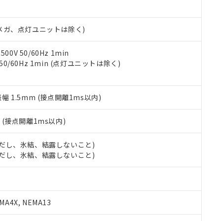
日時点で非含有を証明するもので、過去に遡って非含有を証明するも
令のフタル酸エステル類４物質の対応では、対応完了までの期間は出
備考欄に対応日を記載しておりました。
00Vメガ、点灯ユニットは除く)
品への在庫切替を完了していることから、特段のことがない限り、20
す。
0V 50/60Hz 1min
 50/60Hz 1min (点灯ユニットは除く)
振幅 1.5mm (接点開離1ms以内)
2
(接点開離1ms以内)
 (ただし、氷結、結露しないこと)
 (ただし、氷結、結露しないこと)
A4X, NEMA13