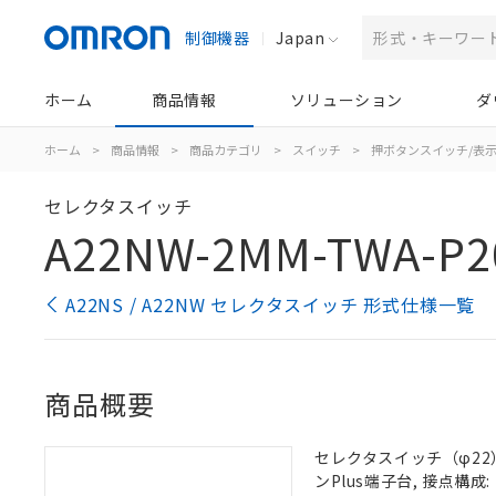
制御機器
Japan
ホーム
商品情報
ソリューション
ダ
ホーム
>
商品情報
>
商品カテゴリ
>
スイッチ
>
押ボタンスイッチ/表
セレクタスイッチ
A22NW-2MM-TWA-P2
A22NS / A22NW セレクタスイッチ 形式仕様一覧
商品概要
セレクタスイッチ（φ22）,
ンPlus端子台, 接点構成: 