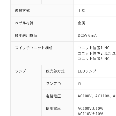
復帰方式
手動
ベゼル材質
金属
最小適用負荷
DC5V 6mA
スイッチユニット構成
ユニット位置1: NC
ユニット位置2: 点灯
ユニット位置3: NC
ランプ
照光部方式
LEDランプ
※1 対応状況
ランプ色
白
対応済み：EU
対応予定：EU R
定格電圧
AC100V、AC110V、A
対応予定なし：EU
調査・確認中：EU
ご利用条件
使用電圧
AC100V±10%
非該当品：ライセ
※1 中国RoHS
AC110V±10%
仕入先様の事情に