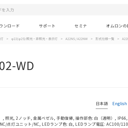
ウンロード
サポート
セミナ
オムロンの
示灯
>
φ22(φ25):照光・非照光・表示灯
>
A22NS / A22NW
>
形式仕様一覧
>
A22
02-WD
日本語
English
 照光, 2ノッチ, 金属ベゼル, 手動復帰, 操作部色: 白（透明）, IP66
NC/点灯ユニット/NC, LEDランプ色: 白, LEDランプ電圧: AC100/110