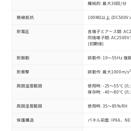
機械的: 最大30回/分
※本証明書は発行
また、RoHS指
混在することから
絶縁抵抗
100MΩ以上 (DC5
既に当社にて対応
り割愛しておりま
耐電圧
各端子とアース間: AC250
同極端子間: AC2500V
(初期値)
耐振動
誤動作: 10～55Hz 複
耐衝撃
誤動作: 最大1000m/s
周囲温度範囲
使用時: -25～55℃
保存時: -40～80℃
周囲湿度範囲
使用時: 35～85%RH
保護構造
パネル前面: IP66、NEM