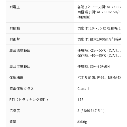
本サービスの対象外となる商品もある
基準値を超えていることを示します。
いたものが、含有品と判明した場合などや
当社は、これら貴社製品のうち、外国
耐電圧
各端子とアース間: AC2500V 50/
ことをご了承ください。
「－」：未確認です。当社販売部門へお問
むを得ず変更することがあります。
同極端子間: AC2500V 50/60
為替および外国貿易法に定める商品
在庫状況および標準価格照会結果は、
い合わせください。
(初期値)
（以下｢規制貨物等」という）を輸出
記載している更新日時点での社内デー
*EU RoHS指令（10物質）：
または国外への提供する場合は、日本
記
タに基づき作成されるものであり、閲
説明
鉛(Pb) 1000ppm以下、 水銀(Hg) 1000ppm以下、 カド
耐振動
誤動作: 10～55Hz 複振幅 1.
*中国RoHS10物質の基準値 (GB/T26572)：
国政府の輸出許可(または役務取引許
号
覧された時点での実際の在庫および標
ミウム(Cd) 100ppm以下、
Pb(鉛) :1000ppm、 Hg(水銀) : 1000ppm、 Cd(カドミウ
可)を取得するなどの必要な手続きを
六価クロム(Cr(Ⅵ)) 1000ppm以下、ポリ臭化ビフェニル
ム) : 100ppm、
準価格とは異なる場合があることをご
2
耐衝撃
誤動作: 最大1000m/s
(接点開
類(PBB) 1000ppm以下、ポリ臭化ジフェニルエーテル類
Cr(Ⅵ)(六価クロム) : 1000ppm、 PBBs(ポリ臭化ビフェ
とります。
了承ください。
(PBDE) 1000ppm以下、フタル酸ビス(2-エチルヘキシ
○
一定数以上の在庫あり
ニル類) : 1000ppm、 PBDEs(ポリ臭化ジフェニルエーテ
当社は規制貨物を破棄する場合は、完
ル) (DEHP)(別名：DOP) 1000ppm以下、フタル酸ブチ
正式な納期状況および標準価格はお客
ル類) : 1000ppm、
周囲温度範囲
使用時: -25～55℃ (ただし
ルベンジル（BBP） 1000ppm以下、フタル酸ジブチル
全に破砕するなど、違法に輸出されな
DBP(フタル酸ジブチル) : 1000ppm、 DIBP(フタル酸ジ
保存時: -40～80℃ (ただし
様のお取引先、またはお客様担当のオ
（DBP） 1000ppm以下、フタル酸ジイソブチル
イソブチル) : 1000ppm、 BBP(フタル酸ブチルベンジ
△
一定数には満たないが在庫あり
いよう必要な手段を講じます。
ムロン制御機器販売店・当社販売員に
(DIBP) 1000ppm以下
ル) : 1000ppm、
当社は貴社製品を、核兵器、ミサイ
但し、RoHS指令で産業用監視および制御機器に対する
周囲湿度範囲
使用時: 35～85%RH
DEHP(フタル酸ビス(2-エチルヘキシル)) : 1000ppm
ご相談ください。
適用除外項目は除く。
ル、化学兵器、生物兵器またはその他
－
在庫なし(最新の在庫状況につ
オムロン制御機器販売店や当社販売拠
フタル酸エステル類の４物質については閾値を超える意
保護構造
パネル前面: IP66、NEMA4X, N
武器並びにこれらの製造装置等に一切
いては、お客様のお取引先、ま
図的な使用がないことを確認しています。
点は「
販売ネットワーク
」をご確認
※2 環境保護使用期限
使用いたしません。
たはお客様担当のオムロン制御
ください。
感電保護クラス
Class II
当社は、貴社製品を第三者に販売する
機器販売店・当社販売員にご確
在庫状況および標準価格結果を当社の
※2 対応予定月
「ｅ」：有害物質（10物質）のすべてが基
場合は、上記1、2および3の内容を当
認ください)
事前の承諾なく第三者に漏洩または開
PTI（トラッキング特性）
175
準値以下であることを示します。
該第三者に通知します。また当社は、
示しないようお願いします。
部品在庫の切り替え状況などにより、予定
「10」：通常の使用状況下において有害物
販売先および販売に係わる関係者が違
マイパーツ機能（部品リスト作成サー
空
受注生産機種、また在庫状況の
汚染度
3 (EN60947-5-1)
月が前後することがあります。
質が外部に漏えいし、環境に深刻な影響を
法に輸出するおそれがある場合は、取
ビス）をご利用いただくには、I-Web
白
情報を公開していない機種
及ぼさない年数を意味します。
り引きをいたしません。
メンバーズにご登録されている必要が
質量
約60g
「－」：未確認です。当社販売部門へお問