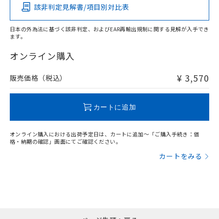
該非判定見解書/項目別対比表
O
O
O
O
日本の外為法に基づく該非判定、およびEAR再輸出規制に関する見解が入手でき
ます。
"対応済み"や非含有の記載がされた商品であっても、流通
在庫等で未対応品が混在する可能性があります。
オンライン購入
非含有品が必要な際は、弊社営業部門もしくは販売店へお
問い合わせください。
¥ 3,570
販売価格（税込）
この製品のRoHS/REACH対応状況ページへ
カートに追加
オンライン購入における出荷予定日は、カートに追加～「ご購入手続き：価
格・納期の確認」画面にてご確認ください。
カートをみる