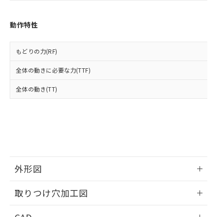
あります。
い合わせください。
お客様が当ウェブサイト上で当社にご
※3 非含有証明書ダウンロード
登録された部品リストについて、当社
動作特性
および当社の共同利用者が、当社の製
下記の非含有証明書をダウンロードするこ
品・サービスに関するお客様との取
とができます。
合意する
キャンセル
引・商談に必要な範囲で利用すること
もどりの力(RF)
をご了承ください。
EU RoHS指令（10物質）の非含有証明書
全体の動きに必要な力(TTF)
※当社の共同利用者とは、
"個人情報
51物質の非含有証明書（当社基準）
の共同利用に関して"
の「1.共同利
※本証明書は発行日時点で非含有を証明す
全体の動き(TT)
用者の範囲」に記載されている法人を
るもので、過去に遡って非含有を証明する
指します。
ものではありません。
また、RoHS指令のフタル酸エステル類４
物質の対応では、対応完了までの期間は出
荷製品に未対応品が混在することから備考
欄に対応日を記載しておりました。
既に当社にて対応品への在庫切替を完了
外形図
していることから、特段のことがない限
り、2022年1月12日より割愛しておりま
情報更新：2026/05/21
す。
取りつけ穴加工図
情報更新：2026/05/21