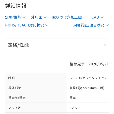
詳細情報
定格/性能
外形図
取りつけ穴加工図
CAD
RoHS/REACH対応状況
規格認証/適合状況
定格/性能
情報更新：2026/05/21
種類
ツマミ形セレクタスイッチ
胴体形状
丸胴形(φ22/25mm共用)
照光/非照光
照光
ノッチ数
2ノッチ