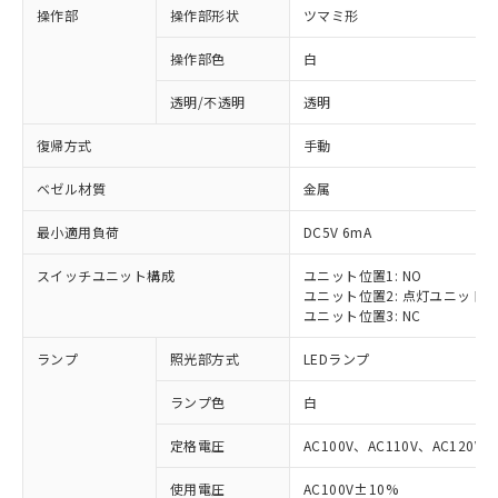
操作部
操作部形状
ツマミ形
操作部色
白
透明/不透明
透明
復帰方式
手動
ベゼル材質
金属
最小適用負荷
DC5V 6mA
スイッチユニット構成
ユニット位置1: NO
ユニット位置2: 点灯ユニット
ユニット位置3: NC
ランプ
照光部方式
LEDランプ
ランプ色
白
定格電圧
AC100V、AC110V、AC120V
使用電圧
AC100V±10%