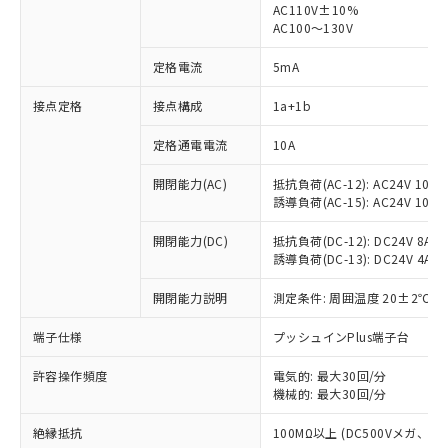
AC110V±10%
AC100～130V
定格電流
5mA
接点定格
接点構成
1a+1b
※1 対応状況
定格通電電流
10A
対応済み：EU RoHS指令（10物質）の
非含有に対応した製品が提供可能な商品で
開閉能力(AC)
抵抗負荷(AC-12): AC24V 10A/A
す。
誘導負荷(AC-15): AC24V 10A/AC
対応予定：EU RoHS指令（10物質）の非含
ご利用条件
有に対応した製品に切り替える予定のある
開閉能力(DC)
抵抗負荷(DC-12): DC24V 8A/DC
商品です。
誘導負荷(DC-13): DC24V 4A/DC
対応予定なし：EU RoHS指令（10物質）の
以下の条件をお読みいただき、同意のうえ
非含有に非対応の商品で、対応品を出す予
開閉能力説明
測定条件: 周囲温度 20±2℃、
ご利用ください。
定はありません。
端子仕様
プッシュインPlus端子台
調査・確認中：EU RoHS指令（10物質）の
本サービスは、当社制御機器事業取扱
※1 中国RoHS○×表
非含有の対応状況を調査中または確認中の
商品の当社在庫状況および標準価格
許容操作頻度
電気的: 最大30回/分
商品です。
(税抜)を提供させていただくもので
機械的: 最大30回/分
「○」：最大均質材料含有率が中国RoHSの
非該当品：ライセンス料など無形物で、有
す。
基準値以下であることを示します。
害物質有無と関係のない商品です。
絶縁抵抗
100MΩ以上 (DC500Vメガ、
当社制御機器事業取扱商品の中には、
「×」：最大均質材料含有率が中国RoHSの
仕入先様の事情により、非含有部品として