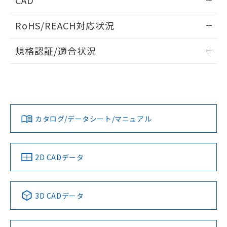
CAD
ログイン/会員登録いただくと、CADデータをダウンロー
RoHS/REACH対応状況
ドすることができます。
情報更新：2026/7/29
規格認証/適合状況
ログイン/会員登録
EU RoHS
注意事項・凡例
A22NW-2MM-TWA-P102-WDについての規格認証/適合状況
については、「カスタマーサポートセンタ お客様相談室」ま
たは貴社担当オムロン営業員または販売店にお問い合わせく
対応状況
対応予定月
※1
※2
ださい。
ダウンロードデータをご利用いただく前に、以下を必ずお読
みください。
カタログ/データシート/マニュアル
対応済み
ソフトウェアの使用条件
お問い合わせ
中国 RoHS
注意事項・凡例
2D CADデータ
中国 RoHS表
※1 ※2
3D CADデータ
Pb
Hg
Cd
Cr(VI)