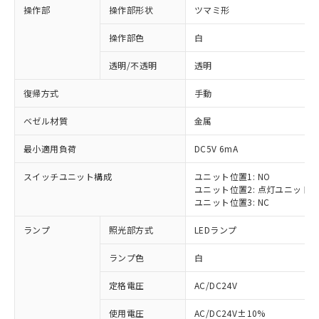
操作部
操作部形状
ツマミ形
操作部色
白
透明/不透明
透明
復帰方式
手動
ベゼル材質
金属
最小適用負荷
DC5V 6mA
スイッチユニット構成
ユニット位置1: NO
ユニット位置2: 点灯ユニット
ユニット位置3: NC
ランプ
照光部方式
LEDランプ
ランプ色
白
定格電圧
AC/DC24V
使用電圧
AC/DC24V±10%