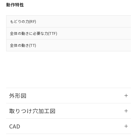
お客様が当ウェブサイト上で当社にご
動作特性
※3 非含有証明書ダウンロード
登録された部品リストについて、当社
および当社の共同利用者が、当社の製
下記の非含有証明書をダウンロードするこ
品・サービスに関するお客様との取
もどりの力(RF)
とができます。
合意する
キャンセル
引・商談に必要な範囲で利用すること
をご了承ください。
全体の動きに必要な力(TTF)
EU RoHS指令（10物質）の非含有証明書
※当社の共同利用者とは、
"個人情報
51物質の非含有証明書（当社基準）
全体の動き(TT)
の共同利用に関して"
の「1.共同利
※本証明書は発行日時点で非含有を証明す
用者の範囲」に記載されている法人を
るもので、過去に遡って非含有を証明する
指します。
ものではありません。
また、RoHS指令のフタル酸エステル類４
物質の対応では、対応完了までの期間は出
荷製品に未対応品が混在することから備考
欄に対応日を記載しておりました。
外形図
既に当社にて対応品への在庫切替を完了
していることから、特段のことがない限
情報更新：2026/05/21
り、2022年1月12日より割愛しておりま
取りつけ穴加工図
す。
情報更新：2026/05/21
CAD