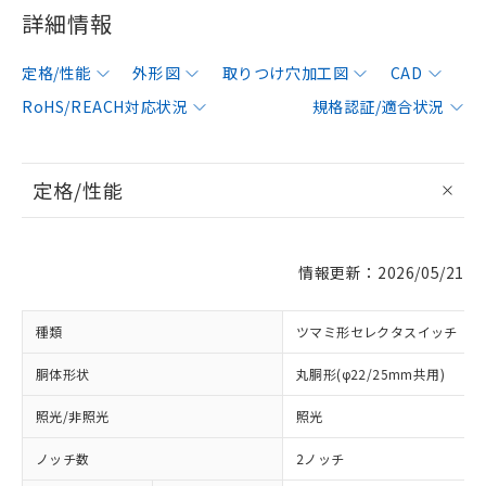
詳細情報
定格/性能
外形図
取りつけ穴加工図
CAD
RoHS/REACH対応状況
規格認証/適合状況
定格/性能
情報更新：2026/05/21
種類
ツマミ形セレクタスイッチ
胴体形状
丸胴形(φ22/25mm共用)
照光/非照光
照光
ノッチ数
2ノッチ