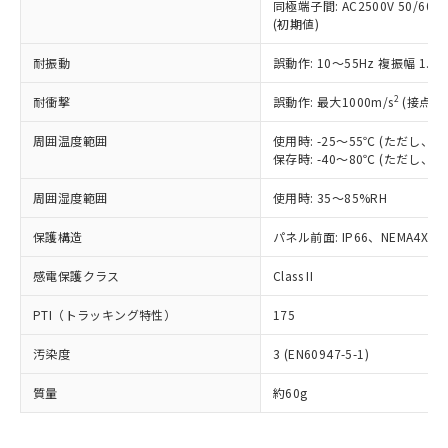
いたものが、含有品と判明した場合などや
当社は、これら貴社製品のうち、外国
同極端子間: AC2500V 50/60
ことをご了承ください。
「－」：未確認です。当社販売部門へお問
むを得ず変更することがあります。
(初期値)
為替および外国貿易法に定める商品
在庫状況および標準価格照会結果は、
い合わせください。
（以下｢規制貨物等」という）を輸出
記載している更新日時点での社内デー
耐振動
誤動作: 10～55Hz 複振幅 1.
*EU RoHS指令（10物質）：
または国外への提供する場合は、日本
記
タに基づき作成されるものであり、閲
説明
鉛(Pb) 1000ppm以下、 水銀(Hg) 1000ppm以下、 カド
*中国RoHS10物質の基準値 (GB/T26572)：
国政府の輸出許可(または役務取引許
号
覧された時点での実際の在庫および標
ミウム(Cd) 100ppm以下、
Pb(鉛) :1000ppm、 Hg(水銀) : 1000ppm、 Cd(カドミウ
2
耐衝撃
誤動作: 最大1000m/s
(接点開
可)を取得するなどの必要な手続きを
六価クロム(Cr(Ⅵ)) 1000ppm以下、ポリ臭化ビフェニル
ム) : 100ppm、
準価格とは異なる場合があることをご
類(PBB) 1000ppm以下、ポリ臭化ジフェニルエーテル類
Cr(Ⅵ)(六価クロム) : 1000ppm、 PBBs(ポリ臭化ビフェ
とります。
了承ください。
(PBDE) 1000ppm以下、フタル酸ビス(2-エチルヘキシ
周囲温度範囲
使用時: -25～55℃ (ただし
○
一定数以上の在庫あり
ニル類) : 1000ppm、 PBDEs(ポリ臭化ジフェニルエーテ
当社は規制貨物を破棄する場合は、完
ル) (DEHP)(別名：DOP) 1000ppm以下、フタル酸ブチ
正式な納期状況および標準価格はお客
ル類) : 1000ppm、
保存時: -40～80℃ (ただし
ルベンジル（BBP） 1000ppm以下、フタル酸ジブチル
全に破砕するなど、違法に輸出されな
DBP(フタル酸ジブチル) : 1000ppm、 DIBP(フタル酸ジ
様のお取引先、またはお客様担当のオ
（DBP） 1000ppm以下、フタル酸ジイソブチル
イソブチル) : 1000ppm、 BBP(フタル酸ブチルベンジ
△
一定数には満たないが在庫あり
いよう必要な手段を講じます。
周囲湿度範囲
使用時: 35～85%RH
ムロン制御機器販売店・当社販売員に
(DIBP) 1000ppm以下
ル) : 1000ppm、
当社は貴社製品を、核兵器、ミサイ
但し、RoHS指令で産業用監視および制御機器に対する
DEHP(フタル酸ビス(2-エチルヘキシル)) : 1000ppm
ご相談ください。
適用除外項目は除く。
ル、化学兵器、生物兵器またはその他
保護構造
パネル前面: IP66、NEMA4X, N
－
在庫なし(最新の在庫状況につ
オムロン制御機器販売店や当社販売拠
フタル酸エステル類の４物質については閾値を超える意
武器並びにこれらの製造装置等に一切
いては、お客様のお取引先、ま
図的な使用がないことを確認しています。
点は「
販売ネットワーク
」をご確認
※2 環境保護使用期限
感電保護クラス
Class II
使用いたしません。
たはお客様担当のオムロン制御
ください。
当社は、貴社製品を第三者に販売する
機器販売店・当社販売員にご確
在庫状況および標準価格結果を当社の
※2 対応予定月
PTI（トラッキング特性）
175
「ｅ」：有害物質（10物質）のすべてが基
場合は、上記1、2および3の内容を当
認ください)
事前の承諾なく第三者に漏洩または開
準値以下であることを示します。
該第三者に通知します。また当社は、
示しないようお願いします。
汚染度
3 (EN60947-5-1)
部品在庫の切り替え状況などにより、予定
「10」：通常の使用状況下において有害物
販売先および販売に係わる関係者が違
マイパーツ機能（部品リスト作成サー
空
受注生産機種、また在庫状況の
月が前後することがあります。
質が外部に漏えいし、環境に深刻な影響を
法に輸出するおそれがある場合は、取
ビス）をご利用いただくには、I-Web
白
情報を公開していない機種
質量
約60g
及ぼさない年数を意味します。
り引きをいたしません。
メンバーズにご登録されている必要が
「－」：未確認です。当社販売部門へお問
あります。
い合わせください。