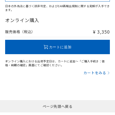
日本の外為法に基づく該非判定、およびEAR再輸出規制に関する見解が入手でき
ます。
"対応済み"や非含有の記載がされた商品であっても、流通
在庫等で未対応品が混在する可能性があります。
オンライン購入
非含有品が必要な際は、弊社営業部門もしくは販売店へお
問い合わせください。
¥ 3,350
販売価格（税込）
この製品のRoHS/REACH対応状況ページへ
カートに追加
オンライン購入における出荷予定日は、カートに追加～「ご購入手続き：価
格・納期の確認」画面にてご確認ください。
カートをみる
ページ先頭へ戻る