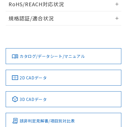
ログイン/会員登録いただくと、CADデータをダウンロー
RoHS/REACH対応状況
ドすることができます。
情報更新：2026/7/29
規格認証/適合状況
ログイン/会員登録
EU RoHS
注意事項・凡例
A22NW-2MM-TWA-P102-WCについての規格認証/適合状況に
ついては、「カスタマーサポートセンタ お客様相談室」また
は貴社担当オムロン営業員または販売店にお問い合わせくだ
対応状況
対応予定月
※1
※2
さい。
ダウンロードデータをご利用いただく前に、以下を必ずお読
みください。
カタログ/データシート/マニュアル
対応済み
ソフトウェアの使用条件
お問い合わせ
中国 RoHS
注意事項・凡例
2D CADデータ
中国 RoHS表
※1 ※2
3D CADデータ
Pb
Hg
Cd
Cr(VI)
該非判定見解書/項目別対比表
X
O
O
O