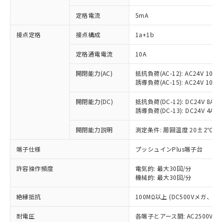
定格電流
5mA
接点定格
接点構成
1a+1b
※1 対応状況
定格通電電流
10A
対応済み：EU RoHS指令（10物質）の
開閉能力(AC)
抵抗負荷(AC-12): AC24V 10A/A
非含有に対応した製品が提供可能な商品で
誘導負荷(AC-15): AC24V 10A/AC
す。
対応予定：EU RoHS指令（10物質）の非含
開閉能力(DC)
抵抗負荷(DC-12): DC24V 8A/DC
ご利用条件
有に対応した製品に切り替える予定のある
誘導負荷(DC-13): DC24V 4A/DC
商品です。
対応予定なし：EU RoHS指令（10物質）の
開閉能力説明
測定条件: 周囲温度 20±2℃、
以下の条件をお読みいただき、同意のうえ
非含有に非対応の商品で、対応品を出す予
ご利用ください。
定はありません。
端子仕様
プッシュインPlus端子台
調査・確認中：EU RoHS指令（10物質）の
本サービスは、当社制御機器事業取扱
※1 中国RoHS○×表
許容操作頻度
電気的: 最大30回/分
非含有の対応状況を調査中または確認中の
商品の当社在庫状況および標準価格
機械的: 最大30回/分
商品です。
(税抜)を提供させていただくもので
「○」：最大均質材料含有率が中国RoHSの
非該当品：ライセンス料など無形物で、有
す。
絶縁抵抗
100MΩ以上 (DC500Vメガ、
基準値以下であることを示します。
害物質有無と関係のない商品です。
当社制御機器事業取扱商品の中には、
「×」：最大均質材料含有率が中国RoHSの
仕入先様の事情により、非含有部品として
耐電圧
各端子とアース間: AC2500V 50/
本サービスの対象外となる商品もある
基準値を超えていることを示します。