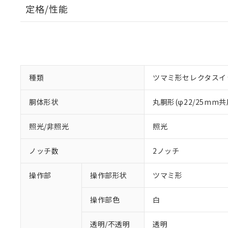
定格/性能
種類
ツマミ形セレクタスイ
胴体形状
丸胴形(φ22/25mm共
照光/非照光
照光
ノッチ数
2ノッチ
操作部
操作部形状
ツマミ形
操作部色
白
透明/不透明
透明