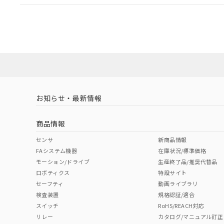
EU RoHS
注意事項・凡例
A22NW-2MM-TWA-P100-YBについての規格認証/
営業員または販売店にお問い合わせください。
ダウンロードデータをご利用いただく前に、以下を必ずお読
対応状況
対応予定月
※1
※2
ソフトウェアの使用条件
対応済み
お知らせ・最新情報
中国 RoHS
注意事項・凡例
商品情報
中国 RoHS表
※1 ※2
センサ
新商品情報
FAシステム機器
在庫状況/標準価格
Pb
Hg
Cd
Cr(V
モーション/ドライブ
生産終了品/推奨代替品
ロボティクス
特設サイト
セーフティ
動画ライブラリ
検査装置
規格認証/適合
X
O
O
O
スイッチ
RoHS/REACH対応
リレー
カタログ/マニュアル訂正