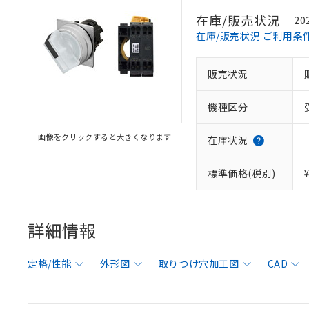
在庫/販売状況
20
在庫/販売状況 ご利用条
販売状況
機種区分
画像をクリックすると大きくなります
在庫状況
標準価格(税別)
詳細情報
定格/性能
外形図
取りつけ穴加工図
CAD