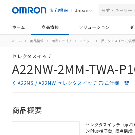
制御機器
Japan
ホーム
商品情報
ソリューション
ダ
ホーム
>
商品情報
>
商品カテゴリ
>
スイッチ
>
押ボタンスイッチ/表
セレクタスイッチ
A22NW-2MM-TWA-P1
A22NS / A22NW セレクタスイッチ 形式仕様一覧
商品概要
セレクタスイッチ（φ22）,
ンPlus端子台, 接点構成: 