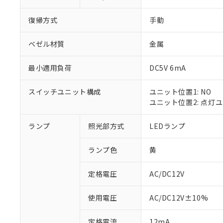
復帰方式
手動
ベゼル材質
金属
最小適用負荷
DC5V 6mA
スイッチユニット構成
ユニット位置1: NO
ユニット位置2: 点灯
ランプ
照光部方式
LEDランプ
※1 対応状況
ランプ色
黄
対応済み：EU
対応予定：EU R
対応予定なし：EU
定格電圧
AC/DC12V
調査・確認中：EU
ご利用条件
非該当品：ライセ
使用電圧
AC/DC12V±10%
※1 中国RoHS
仕入先様の事情に
があります。
以下の条件をお読
定格電流
12mA
「○」：最大均質