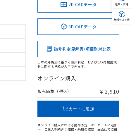
2D CADデータ
在庫・価格
無料テスト機
3D CADデータ
該非判定見解書/項目別対比表
日本の外為法に基づく該非判定、およびEAR再輸出規
制に関する見解が入手できます。
オンライン購入
¥ 2,910
販売価格（税込）
カートに追加
オンライン購入における出荷予定日は、カートに追加
～「ご購入手続き：価格・納期の確認」画面にてご確