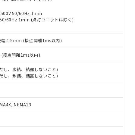
令のフタル酸エステル類４物質の対応では、対応完了までの期間は出
備考欄に対応日を記載しておりました。
品への在庫切替を完了していることから、特段のことがない限り、20
0V 50/60Hz 1min
す。
 50/60Hz 1min (点灯ユニットは除く)
振幅 1.5mm (接点開離1ms以内)
2
(接点開離1ms以内)
 (ただし、氷結、結露しないこと)
 (ただし、氷結、結露しないこと)
A4X, NEMA13