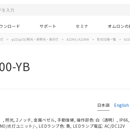
ウンロード
サポート
セミナ
オムロンの
示灯
>
φ22(φ25):照光・非照光・表示灯
>
A22NS / A22NW
>
形式仕様一覧
>
A22
00-YB
日本語
English
 照光, 2ノッチ, 金属ベゼル, 手動復帰, 操作部色: 白（透明）, IP66
NO/点灯ユニット/-, LEDランプ色: 黄, LEDランプ電圧: AC/DC12V