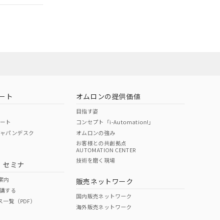
担当オムロン
お問い合わせ
ート
オムロンの提供価値
目指す姿
ポート
コンセプト「i-Automation!」
ジャパンデスク
オムロンの強み
お客様との共創拠点
AUTOMATION CENTER
DIBP
BBP
DEHP
環境保護
技術を磨く現場
・セミナ
使用期限
案内
販売ネットワーク
講する
O
O
O
10
国内販売ネットワーク
ス一覧（PDF）
海外販売ネットワーク