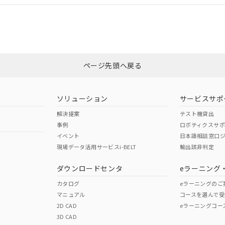
適合状況については、「カスタマーサポートセンタ お客様相談室」または貴社
みください。
非含有証明書
※3
ページ先頭へ戻る
ダウンロードはこちら
ソリューション
サービスサポ
解決提案
テスト機貸出
事例
ロボティクスサ
イベント
日本語相談窓口
現場データ活用サービスi-BELT
輸出該非判定
I)
PBBs
PBDEs
DBP
ダウンロードセンタ
eラーニング
カタログ
eラーニングのご
マニュアル
コースを選んで受
O
O
O
2D CAD
eラーニングコー
3D CAD