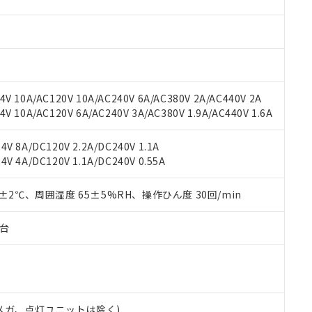
材料含有率が中国RoHSの基準値を超えていることを示します。
、当社制御機器事業取扱商品の当社在庫状況および標準価格(税抜)
ら貴社製品のうち、外国為替および外国貿易法に定める商品（以下｢
質）：
す。当社販売部門へお問い合わせください。
 水銀(Hg) 1000ppm以下、 カドミウム(Cd) 100ppm以下、
たは国外への提供する場合は、日本国政府の輸出許可(または役務取
000ppm以下、ポリ臭化ビフェニル類(PBB) 1000ppm以下、ポリ臭化ジフェニルエーテル類(P
事業取扱商品の中には、本サービスの対象外となる商品もあること
手続きをとります。
キシル) (DEHP)(別名：DOP) 1000ppm以下、フタル酸ブチルベンジル（BBP） 100
(GB/T26572)：
以下、フタル酸ジイソブチル (DIBP) 1000ppm以下
び標準価格照会結果は、記載している更新日時点での社内データに
物を破棄する場合は、完全に破砕するなど、違法に輸出されないよ
(水銀) : 1000ppm、 Cd(カドミウム) : 100ppm、
業用監視および制御機器に対する適用除外項目は除く。
覧された時点での実際の在庫および標準価格とは異なる場合がある
1000ppm、 PBBs(ポリ臭化ビフェニル類) : 1000ppm、 PBDEs(ポリ臭化ジフェニルエーテル類
物質については閾値を超える意図的な使用がないことを確認しています。
上の在庫あり
 1000ppm、 DIBP(フタル酸ジイソブチル) : 1000ppm、 BBP(フタル酸ブチルベンジル) :
品を、核兵器、ミサイル、化学兵器、生物兵器またはその他武器並
V 10A/AC120V 10A/AC240V 6A/AC380V 2A/AC440V 2A
チルヘキシル)) : 1000ppm
況および標準価格はお客様のお取引先、またはお客様担当のオムロ
用いたしません。
 10A/AC120V 6A/AC240V 3A/AC380V 1.9A/AC440V 1.6A
ご相談ください。
は満たないが在庫あり
製品を第三者に販売する場合は、上記1、2および3の内容を当該第
機器販売店や当社販売拠点は「
販売ネットワーク
」をご確認くだ
販売先および販売に係わる関係者が違法に輸出するおそれがある場
用期限
V 8A/DC120V 2.2A/DC240V 1.1A
び標準価格結果を当社の事前の承諾なく第三者に漏洩または開示し
え状況などにより、予定月が前後することがあります。
(最新の在庫状況については、お客様のお取引先、またはお客様担当
V 4A/DC120V 1.1A/DC240V 0.55A
（10物質）のすべてが基準値以下であることを示します。
店・当社販売員にご確認ください)
能（部品リスト作成サービス）をご利用いただくには、I-Webメン
使用状況下において有害物質が外部に漏えいし、環境に深刻な影響を
あります。
0±2℃、周囲湿度 65±5%RH、操作ひん度 30回/min
機種、また在庫状況の情報を公開していない機種
ェブサイト上で当社にご登録された部品リストについて、当社およ
書ダウンロード
す。当社販売部門へお問い合わせください。
品・サービスに関するお客様との取引・商談に必要な範囲で利用す
合意する
キャンセル
子台
書をダウンロードすることができます。
利用者とは、
"個人情報の共同利用に関して"
の「1.共同利用者の
します。
10物質）の非含有証明書
明書（当社基準）
日時点で非含有を証明するもので、過去に遡って非含有を証明するも
00Vメガ、点灯ユニットは除く)