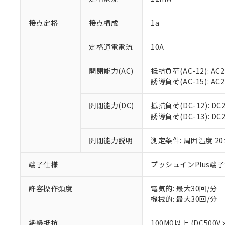
「×」：最大均質
本サービスは
当社は、これ
*EU RoHS指令（10物
「－」：未確認で
鉛(Pb) 1000ppm以下、
接点定格
接点構成
1a
くものです。
う）を輸出ま
記
説明
六価クロム(Cr(Ⅵ)) 1
当社制御機器
などの必要な
フタル酸ビス(2-エチルヘ
号
*中国RoHS10物質の基準値 
ル（DBP） 1000ppm
在庫状況およ
当社は規制貨
定格通電電流
10A
Pb(鉛) :1000ppm、 Hg
但し、RoHS指令で産
のであり、閲
ます。
Cr(Ⅵ)(六価クロム) : 
フタル酸エステル類の４
○
一定数以
DBP(フタル酸ジブチル) :
い。
当社は貴社製
開閉能力(AC)
抵抗負荷(AC-12): AC24
DEHP(フタル酸ビス(2-エ
正式な納期状
置等に一切使
誘導負荷(AC-15): AC24V
当社販売員に
※2 対応予定月
△
一定数に
当社は、貴社
オムロン制御
また当社は、
※2 環境保護使
開閉能力(DC)
抵抗負荷(DC-12): DC24
在庫状況およ
部品在庫の切り替
たしません。
－
在庫なし
誘導負荷(DC-13): DC24
す。
「ｅ」：有害物質
機器販売
マイパーツ機
「10」：通常の
ている必要が
開閉能力説明
測定条件: 周囲温度 2
味します。
空
受注生産
お客様が当ウ
※3 非含有証明
「－」：未確認で
白
が、当社の製
端子仕様
プッシュインPlus端
さい。
下記の非含有証明
※当社の共同
許容操作頻度
電気的: 最大30回/分
いる法人を指
EU RoHS指令（
機械的: 最大30回/分
51物質の非含有証
※本証明書は発行
絶縁抵抗
100MΩ以上 (DC5