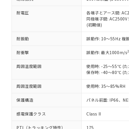
また、RoHS指
混在することから
既に当社にて対応
耐電圧
各端子とアース間: AC250
り割愛しておりま
同極端子間: AC2500V
(初期値)
耐振動
誤動作: 10～55Hz 複
耐衝撃
誤動作: 最大1000m/s
周囲温度範囲
使用時: -25～55℃
保存時: -40～80℃
周囲湿度範囲
使用時: 35～85%RH
保護構造
パネル前面: IP66、NEM
感電保護クラス
Class II
PTI（トラッキング特性）
175