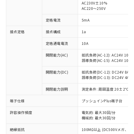
AC230V±10%
AC220～250V
対応済み：EU RoHS指令（10物質）の
非含有に対応した製品が提供可能な商品で
定格電流
5mA
す。
対応予定：EU RoHS指令（10物質）の非含
接点定格
接点構成
1a
ご利用条件
有に対応した製品に切り替える予定のある
商品です。
定格通電電流
10A
対応予定なし：EU RoHS指令（10物質）の
以下の条件をお読みいただき、同意のうえ
非含有に非対応の商品で、対応品を出す予
開閉能力(AC)
抵抗負荷(AC-12): AC24V 10A/A
ご利用ください。
定はありません。
誘導負荷(AC-15): AC24V 10A/AC
調査・確認中：EU RoHS指令（10物質）の
本サービスは、当社制御機器事業取扱
※1 中国RoHS○×表
非含有の対応状況を調査中または確認中の
開閉能力(DC)
抵抗負荷(DC-12): DC24V 8A/DC
商品の当社在庫状況および標準価格
誘導負荷(DC-13): DC24V 4A/DC
商品です。
(税抜)を提供させていただくもので
「○」：最大均質材料含有率が中国RoHSの
非該当品：ライセンス料など無形物で、有
す。
開閉能力説明
測定条件: 周囲温度 20±2℃、
基準値以下であることを示します。
害物質有無と関係のない商品です。
当社制御機器事業取扱商品の中には、
「×」：最大均質材料含有率が中国RoHSの
仕入先様の事情により、非含有部品として
本サービスの対象外となる商品もある
端子仕様
プッシュインPlus端子台
基準値を超えていることを示します。
いたものが、含有品と判明した場合などや
当社は、これら貴社製品のうち、外国
ことをご了承ください。
「－」：未確認です。当社販売部門へお問
むを得ず変更することがあります。
為替および外国貿易法に定める商品
在庫状況および標準価格照会結果は、
許容操作頻度
電気的: 最大30回/分
い合わせください。
（以下｢規制貨物等」という）を輸出
機械的: 最大30回/分
記載している更新日時点での社内デー
*EU RoHS指令（10物質）：
または国外への提供する場合は、日本
記
タに基づき作成されるものであり、閲
説明
鉛(Pb) 1000ppm以下、 水銀(Hg) 1000ppm以下、 カド
*中国RoHS10物質の基準値 (GB/T26572)：
国政府の輸出許可(または役務取引許
絶縁抵抗
100MΩ以上 (DC500Vメガ、
号
覧された時点での実際の在庫および標
ミウム(Cd) 100ppm以下、
Pb(鉛) :1000ppm、 Hg(水銀) : 1000ppm、 Cd(カドミウ