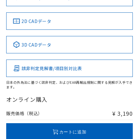
ソフトウェアの使用条件
お問い合わせ
中国 RoHS
注意事項・凡例
2D CADデータ
中国 RoHS表
※1 ※2
3D CADデータ
Pb
Hg
Cd
Cr(VI)
該非判定見解書/項目別対比表
O
O
O
O
日本の外為法に基づく該非判定、およびEAR再輸出規制に関する見解が入手でき
ます。
"対応済み"や非含有の記載がされた商品であっても、流通
在庫等で未対応品が混在する可能性があります。
オンライン購入
非含有品が必要な際は、弊社営業部門もしくは販売店へお
問い合わせください。
¥ 3,190
販売価格（税込）
この製品のRoHS/REACH対応状況ページへ
カートに追加