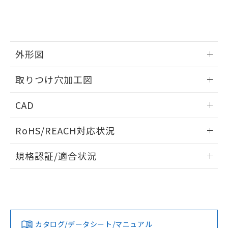
をご了承ください。
EU RoHS指令（10物質）の非含有証明書
※当社の共同利用者とは、
"個人情報
51物質の非含有証明書（当社基準）
の共同利用に関して"
の「1.共同利
※本証明書は発行日時点で非含有を証明す
用者の範囲」に記載されている法人を
るもので、過去に遡って非含有を証明する
指します。
ものではありません。
外形図
また、RoHS指令のフタル酸エステル類４
情報更新：2026/05/21
物質の対応では、対応完了までの期間は出
取りつけ穴加工図
荷製品に未対応品が混在することから備考
欄に対応日を記載しておりました。
情報更新：2026/05/21
CAD
既に当社にて対応品への在庫切替を完了
していることから、特段のことがない限
ログイン/会員登録いただくと、CADデータをダウンロー
り、2022年1月12日より割愛しておりま
RoHS/REACH対応状況
ドすることができます。
す。
情報更新：2026/7/29
規格認証/適合状況
ログイン/会員登録
EU RoHS
注意事項・凡例
A22NW-2MM-TWA-P100-WEについての規格認証/適合状況に
ついては、「カスタマーサポートセンタ お客様相談室」また
は貴社担当オムロン営業員または販売店にお問い合わせくだ
対応状況
対応予定月
※1
※2
さい。
ダウンロードデータをご利用いただく前に、以下を必ずお読
みください。
カタログ/データシート/マニュアル
対応済み