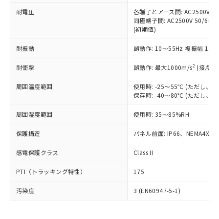
可)を取得するなどの必要な手続きを
六価クロム(Cr(Ⅵ)) 1000ppm以下、ポリ臭化ビフェニル
ム) : 100ppm、
準価格とは異なる場合があることをご
類(PBB) 1000ppm以下、ポリ臭化ジフェニルエーテル類
耐電圧
各端子とアース間: AC2500V 50/
Cr(Ⅵ)(六価クロム) : 1000ppm、 PBBs(ポリ臭化ビフェ
とります。
了承ください。
(PBDE) 1000ppm以下、フタル酸ビス(2-エチルヘキシ
○
一定数以上の在庫あり
ニル類) : 1000ppm、 PBDEs(ポリ臭化ジフェニルエーテ
同極端子間: AC2500V 50/60
当社は規制貨物を破棄する場合は、完
ル) (DEHP)(別名：DOP) 1000ppm以下、フタル酸ブチ
正式な納期状況および標準価格はお客
ル類) : 1000ppm、
(初期値)
ルベンジル（BBP） 1000ppm以下、フタル酸ジブチル
全に破砕するなど、違法に輸出されな
DBP(フタル酸ジブチル) : 1000ppm、 DIBP(フタル酸ジ
様のお取引先、またはお客様担当のオ
（DBP） 1000ppm以下、フタル酸ジイソブチル
イソブチル) : 1000ppm、 BBP(フタル酸ブチルベンジ
△
一定数には満たないが在庫あり
いよう必要な手段を講じます。
ムロン制御機器販売店・当社販売員に
(DIBP) 1000ppm以下
耐振動
誤動作: 10～55Hz 複振幅 1.
ル) : 1000ppm、
当社は貴社製品を、核兵器、ミサイ
但し、RoHS指令で産業用監視および制御機器に対する
DEHP(フタル酸ビス(2-エチルヘキシル)) : 1000ppm
ご相談ください。
適用除外項目は除く。
ル、化学兵器、生物兵器またはその他
－
在庫なし(最新の在庫状況につ
2
オムロン制御機器販売店や当社販売拠
耐衝撃
誤動作: 最大1000m/s
(接点開
フタル酸エステル類の４物質については閾値を超える意
武器並びにこれらの製造装置等に一切
いては、お客様のお取引先、ま
図的な使用がないことを確認しています。
点は「
販売ネットワーク
」をご確認
※2 環境保護使用期限
使用いたしません。
たはお客様担当のオムロン制御
周囲温度範囲
使用時: -25～55℃ (ただし
ください。
当社は、貴社製品を第三者に販売する
保存時: -40～80℃ (ただし
機器販売店・当社販売員にご確
在庫状況および標準価格結果を当社の
※2 対応予定月
「ｅ」：有害物質（10物質）のすべてが基
場合は、上記1、2および3の内容を当
認ください)
事前の承諾なく第三者に漏洩または開
準値以下であることを示します。
周囲湿度範囲
使用時: 35～85%RH
該第三者に通知します。また当社は、
示しないようお願いします。
部品在庫の切り替え状況などにより、予定
「10」：通常の使用状況下において有害物
販売先および販売に係わる関係者が違
マイパーツ機能（部品リスト作成サー
空
受注生産機種、また在庫状況の
保護構造
パネル前面: IP66、NEMA4X, N
月が前後することがあります。
質が外部に漏えいし、環境に深刻な影響を
法に輸出するおそれがある場合は、取
ビス）をご利用いただくには、I-Web
白
情報を公開していない機種
及ぼさない年数を意味します。
り引きをいたしません。
メンバーズにご登録されている必要が
感電保護クラス
Class II
「－」：未確認です。当社販売部門へお問
あります。
い合わせください。
お客様が当ウェブサイト上で当社にご
PTI（トラッキング特性）
175
※3 非含有証明書ダウンロード
登録された部品リストについて、当社
および当社の共同利用者が、当社の製
汚染度
3 (EN60947-5-1)
下記の非含有証明書をダウンロードするこ
品・サービスに関するお客様との取
とができます。
合意する
キャンセル
引・商談に必要な範囲で利用すること