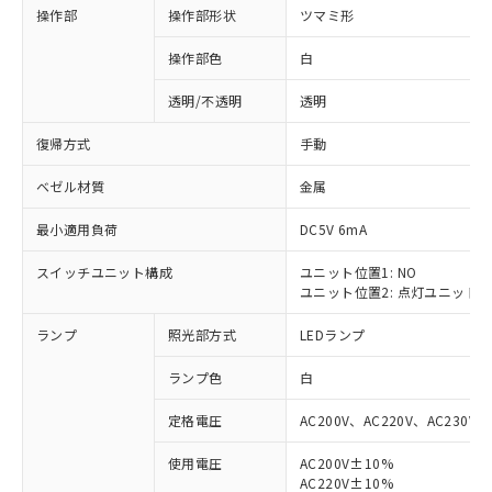
操作部
操作部形状
ツマミ形
操作部色
白
透明/不透明
透明
復帰方式
手動
ベゼル材質
金属
最小適用負荷
DC5V 6mA
スイッチユニット構成
ユニット位置1: NO
ユニット位置2: 点灯ユニット
ランプ
照光部方式
LEDランプ
ランプ色
白
定格電圧
AC200V、AC220V、AC230V、
使用電圧
AC200V±10%
※1 対応状況
AC220V±10%