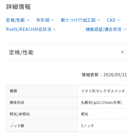
詳細情報
定格/性能
外形図
取りつけ穴加工図
CAD
RoHS/REACH対応状況
規格認証/適合状況
定格/性能
情報更新：2026/05/21
種類
ツマミ形セレクタスイッチ
胴体形状
丸胴形(φ22/25mm共用)
照光/非照光
照光
ノッチ数
2ノッチ