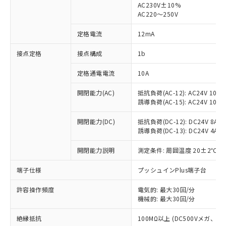
AC230V±10%
AC220～250V
対応済み：EU RoHS指令（10物質）の
非含有に対応した製品が提供可能な商品で
定格電流
12mA
す。
対応予定：EU RoHS指令（10物質）の非含
接点定格
接点構成
1b
ご利用条件
有に対応した製品に切り替える予定のある
商品です。
定格通電電流
10A
対応予定なし：EU RoHS指令（10物質）の
以下の条件をお読みいただき、同意のうえ
非含有に非対応の商品で、対応品を出す予
開閉能力(AC)
抵抗負荷(AC-12): AC24V 10A/A
ご利用ください。
定はありません。
誘導負荷(AC-15): AC24V 10A/AC
調査・確認中：EU RoHS指令（10物質）の
本サービスは、当社制御機器事業取扱
※1 中国RoHS○×表
非含有の対応状況を調査中または確認中の
開閉能力(DC)
抵抗負荷(DC-12): DC24V 8A/DC
商品の当社在庫状況および標準価格
誘導負荷(DC-13): DC24V 4A/DC
商品です。
(税抜)を提供させていただくもので
「○」：最大均質材料含有率が中国RoHSの
非該当品：ライセンス料など無形物で、有
す。
開閉能力説明
測定条件: 周囲温度 20±2℃、
基準値以下であることを示します。
害物質有無と関係のない商品です。
当社制御機器事業取扱商品の中には、
「×」：最大均質材料含有率が中国RoHSの
仕入先様の事情により、非含有部品として
本サービスの対象外となる商品もある
端子仕様
プッシュインPlus端子台
基準値を超えていることを示します。
いたものが、含有品と判明した場合などや
当社は、これら貴社製品のうち、外国
ことをご了承ください。
「－」：未確認です。当社販売部門へお問
むを得ず変更することがあります。
為替および外国貿易法に定める商品
在庫状況および標準価格照会結果は、
許容操作頻度
電気的: 最大30回/分
い合わせください。
（以下｢規制貨物等」という）を輸出
機械的: 最大30回/分
記載している更新日時点での社内デー
*EU RoHS指令（10物質）：
または国外への提供する場合は、日本
記
タに基づき作成されるものであり、閲
説明
鉛(Pb) 1000ppm以下、 水銀(Hg) 1000ppm以下、 カド
*中国RoHS10物質の基準値 (GB/T26572)：
国政府の輸出許可(または役務取引許
絶縁抵抗
100MΩ以上 (DC500Vメガ、
号
覧された時点での実際の在庫および標
ミウム(Cd) 100ppm以下、
Pb(鉛) :1000ppm、 Hg(水銀) : 1000ppm、 Cd(カドミウ