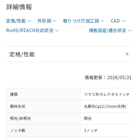
詳細情報
定格/性能
外形図
取りつけ穴加工図
CAD
RoHS/REACH対応状況
規格認証/適合状況
定格/性能
情報更新：2026/05/21
種類
ツマミ形セレクタスイッチ
胴体形状
丸胴形(φ22/25mm共用)
照光/非照光
照光
ノッチ数
2ノッチ