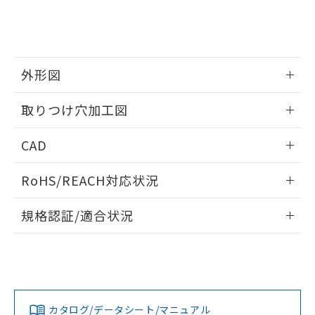
をご了承ください。
EU RoHS指令（10物質）の非含有証明書
※当社の共同利用者とは、
"個人情報
51物質の非含有証明書（当社基準）
の共同利用に関して"
の「1.共同利
※本証明書は発行日時点で非含有を証明す
用者の範囲」に記載されている法人を
るもので、過去に遡って非含有を証明する
指します。
ものではありません。
外形図
また、RoHS指令のフタル酸エステル類４
情報更新：2026/05/21
物質の対応では、対応完了までの期間は出
取りつけ穴加工図
荷製品に未対応品が混在することから備考
欄に対応日を記載しておりました。
情報更新：2026/05/21
CAD
既に当社にて対応品への在庫切替を完了
していることから、特段のことがない限
ログイン/会員登録いただくと、CADデータをダウンロー
り、2022年1月12日より割愛しておりま
RoHS/REACH対応状況
ドすることができます。
す。
情報更新：2026/7/29
規格認証/適合状況
ログイン/会員登録
EU RoHS
注意事項・凡例
A22NW-2MM-TWA-P002-YEについての規格認証/適合状況に
ついては、「カスタマーサポートセンタ お客様相談室」また
は貴社担当オムロン営業員または販売店にお問い合わせくだ
対応状況
対応予定月
※1
※2
さい。
ダウンロードデータをご利用いただく前に、以下を必ずお読
みください。
カタログ/データシート/マニュアル
対応済み