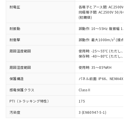
可)を取得するなどの必要な手続きを
六価クロム(Cr(Ⅵ)) 1000ppm以下、ポリ臭化ビフェニル
ム) : 100ppm、
準価格とは異なる場合があることをご
類(PBB) 1000ppm以下、ポリ臭化ジフェニルエーテル類
耐電圧
各端子とアース間: AC2500V 50/
Cr(Ⅵ)(六価クロム) : 1000ppm、 PBBs(ポリ臭化ビフェ
とります。
了承ください。
(PBDE) 1000ppm以下、フタル酸ビス(2-エチルヘキシ
○
一定数以上の在庫あり
ニル類) : 1000ppm、 PBDEs(ポリ臭化ジフェニルエーテ
同極端子間: AC2500V 50/60
当社は規制貨物を破棄する場合は、完
ル) (DEHP)(別名：DOP) 1000ppm以下、フタル酸ブチ
正式な納期状況および標準価格はお客
ル類) : 1000ppm、
(初期値)
ルベンジル（BBP） 1000ppm以下、フタル酸ジブチル
全に破砕するなど、違法に輸出されな
DBP(フタル酸ジブチル) : 1000ppm、 DIBP(フタル酸ジ
様のお取引先、またはお客様担当のオ
（DBP） 1000ppm以下、フタル酸ジイソブチル
イソブチル) : 1000ppm、 BBP(フタル酸ブチルベンジ
△
一定数には満たないが在庫あり
いよう必要な手段を講じます。
ムロン制御機器販売店・当社販売員に
(DIBP) 1000ppm以下
耐振動
誤動作: 10～55Hz 複振幅 1.
ル) : 1000ppm、
当社は貴社製品を、核兵器、ミサイ
但し、RoHS指令で産業用監視および制御機器に対する
DEHP(フタル酸ビス(2-エチルヘキシル)) : 1000ppm
ご相談ください。
適用除外項目は除く。
ル、化学兵器、生物兵器またはその他
－
在庫なし(最新の在庫状況につ
2
オムロン制御機器販売店や当社販売拠
耐衝撃
誤動作: 最大1000m/s
(接点開
フタル酸エステル類の４物質については閾値を超える意
武器並びにこれらの製造装置等に一切
いては、お客様のお取引先、ま
図的な使用がないことを確認しています。
点は「
販売ネットワーク
」をご確認
※2 環境保護使用期限
使用いたしません。
たはお客様担当のオムロン制御
周囲温度範囲
使用時: -25～55℃ (ただし
ください。
当社は、貴社製品を第三者に販売する
保存時: -40～80℃ (ただし
機器販売店・当社販売員にご確
在庫状況および標準価格結果を当社の
※2 対応予定月
「ｅ」：有害物質（10物質）のすべてが基
場合は、上記1、2および3の内容を当
認ください)
事前の承諾なく第三者に漏洩または開
準値以下であることを示します。
周囲湿度範囲
使用時: 35～85%RH
該第三者に通知します。また当社は、
示しないようお願いします。
部品在庫の切り替え状況などにより、予定
「10」：通常の使用状況下において有害物
販売先および販売に係わる関係者が違
マイパーツ機能（部品リスト作成サー
空
受注生産機種、また在庫状況の
保護構造
パネル前面: IP66、NEMA4X, N
月が前後することがあります。
質が外部に漏えいし、環境に深刻な影響を
法に輸出するおそれがある場合は、取
ビス）をご利用いただくには、I-Web
白
情報を公開していない機種
及ぼさない年数を意味します。
り引きをいたしません。
メンバーズにご登録されている必要が
感電保護クラス
Class II
「－」：未確認です。当社販売部門へお問
あります。
い合わせください。
お客様が当ウェブサイト上で当社にご
PTI（トラッキング特性）
175
※3 非含有証明書ダウンロード
登録された部品リストについて、当社
および当社の共同利用者が、当社の製
汚染度
3 (EN60947-5-1)
下記の非含有証明書をダウンロードするこ
品・サービスに関するお客様との取
とができます。
合意する
キャンセル
引・商談に必要な範囲で利用すること