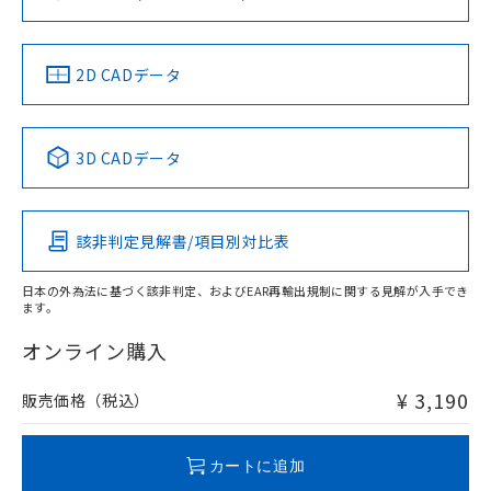
ソフトウェアの使用条件
お問い合わせ
中国 RoHS
注意事項・凡例
2D CADデータ
中国 RoHS表
※1 ※2
3D CADデータ
Pb
Hg
Cd
Cr(VI)
該非判定見解書/項目別対比表
O
O
O
O
日本の外為法に基づく該非判定、およびEAR再輸出規制に関する見解が入手でき
ます。
"対応済み"や非含有の記載がされた商品であっても、流通
在庫等で未対応品が混在する可能性があります。
オンライン購入
非含有品が必要な際は、弊社営業部門もしくは販売店へお
問い合わせください。
¥ 3,190
販売価格（税込）
この製品のRoHS/REACH対応状況ページへ
カートに追加