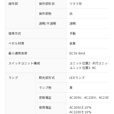
操作部
操作部形状
ツマミ形
操作部色
白
透明/不透明
透明
復帰方式
手動
ベゼル材質
金属
最小適用負荷
DC5V 6mA
スイッチユニット構成
ユニット位置2: 点灯ユニット
ユニット位置3: NC
ランプ
照光部方式
LEDランプ
ランプ色
黄
定格電圧
AC200V、AC220V、AC230V、
使用電圧
AC200V±10%
※1 対応状況
AC220V±10%