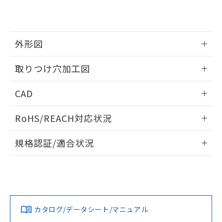
EU RoHS指令（10物質）の非含有証明書
※当社の共同利用者とは、
"個人情報
51物質の非含有証明書（当社基準）
の共同利用に関して"
の「1.共同利
※本証明書は発行日時点で非含有を証明す
用者の範囲」に記載されている法人を
るもので、過去に遡って非含有を証明する
指します。
外形図
ものではありません。
また、RoHS指令のフタル酸エステル類４
情報更新：2026/05/21
取りつけ穴加工図
物質の対応では、対応完了までの期間は出
荷製品に未対応品が混在することから備考
情報更新：2026/05/21
欄に対応日を記載しておりました。
CAD
既に当社にて対応品への在庫切替を完了
していることから、特段のことがない限
ログイン/会員登録いただくと、CADデータをダウンロー
RoHS/REACH対応状況
り、2022年1月12日より割愛しておりま
ドすることができます。
す。
情報更新：2026/7/29
規格認証/適合状況
ログイン/会員登録
EU RoHS
注意事項・凡例
A22NW-2MM-TWA-P002-YDについての規格認証/適合状況に
ついては、「カスタマーサポートセンタ お客様相談室」また
は貴社担当オムロン営業員または販売店にお問い合わせくだ
対応状況
対応予定月
※1
※2
さい。
ダウンロードデータをご利用いただく前に、以下を必ずお読
みください。
カタログ/データシート/マニュアル
対応済み
ソフトウェアの使用条件
お問い合わせ