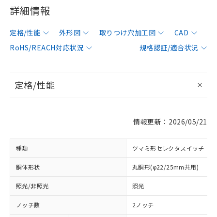
詳細情報
定格/性能
外形図
取りつけ穴加工図
CAD
RoHS/REACH対応状況
規格認証/適合状況
定格/性能
情報更新：2026/05/21
種類
ツマミ形セレクタスイッチ
胴体形状
丸胴形(φ22/25mm共用)
照光/非照光
照光
ノッチ数
2ノッチ