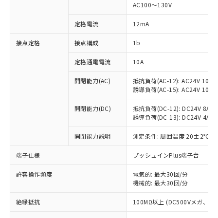
AC100～130V
対応済み：EU RoHS指令（10物質）の
非含有に対応した製品が提供可能な商品で
定格電流
12mA
す。
対応予定：EU RoHS指令（10物質）の非含
接点定格
接点構成
1b
ご利用条件
有に対応した製品に切り替える予定のある
商品です。
定格通電電流
10A
対応予定なし：EU RoHS指令（10物質）の
以下の条件をお読みいただき、同意のうえ
開閉能力(AC)
抵抗負荷(AC-12): AC24V 10A/A
非含有に非対応の商品で、対応品を出す予
ご利用ください。
誘導負荷(AC-15): AC24V 10A/AC
定はありません。
調査・確認中：EU RoHS指令（10物質）の
本サービスは、当社制御機器事業取扱
開閉能力(DC)
抵抗負荷(DC-12): DC24V 8A/DC
※1 中国RoHS○×表
非含有の対応状況を調査中または確認中の
商品の当社在庫状況および標準価格
誘導負荷(DC-13): DC24V 4A/DC
商品です。
(税抜)を提供させていただくもので
「○」：最大均質材料含有率が中国RoHSの
非該当品：ライセンス料など無形物で、有
開閉能力説明
測定条件: 周囲温度 20±2℃、
す。
基準値以下であることを示します。
害物質有無と関係のない商品です。
当社制御機器事業取扱商品の中には、
「×」：最大均質材料含有率が中国RoHSの
仕入先様の事情により、非含有部品として
端子仕様
プッシュインPlus端子台
本サービスの対象外となる商品もある
基準値を超えていることを示します。
いたものが、含有品と判明した場合などや
当社は、これら貴社製品のうち、外国
ことをご了承ください。
「－」：未確認です。当社販売部門へお問
むを得ず変更することがあります。
許容操作頻度
電気的: 最大30回/分
為替および外国貿易法に定める商品
在庫状況および標準価格照会結果は、
い合わせください。
機械的: 最大30回/分
（以下｢規制貨物等」という）を輸出
記載している更新日時点での社内デー
*EU RoHS指令（10物質）：
または国外への提供する場合は、日本
記
タに基づき作成されるものであり、閲
説明
絶縁抵抗
100MΩ以上 (DC500Vメガ、
鉛(Pb) 1000ppm以下、 水銀(Hg) 1000ppm以下、 カド
*中国RoHS10物質の基準値 (GB/T26572)：
国政府の輸出許可(または役務取引許
号
覧された時点での実際の在庫および標
ミウム(Cd) 100ppm以下、
Pb(鉛) :1000ppm、 Hg(水銀) : 1000ppm、 Cd(カドミウ
可)を取得するなどの必要な手続きを
六価クロム(Cr(Ⅵ)) 1000ppm以下、ポリ臭化ビフェニル
ム) : 100ppm、