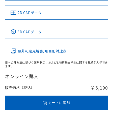
中国 RoHS
注意事項・凡例
2D CADデータ
中国 RoHS表
※1 ※2
3D CADデータ
Pb
Hg
Cd
Cr(VI)
該非判定見解書/項目別対比表
O
O
O
O
日本の外為法に基づく該非判定、およびEAR再輸出規制に関する見解が入手でき
ます。
"対応済み"や非含有の記載がされた商品であっても、流通
在庫等で未対応品が混在する可能性があります。
オンライン購入
非含有品が必要な際は、弊社営業部門もしくは販売店へお
問い合わせください。
¥ 3,190
販売価格（税込）
この製品のRoHS/REACH対応状況ページへ
カートに追加