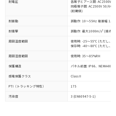
準価格とは異なる場合があることをご
耐電圧
各端子とアース間: AC2500V 50/
類(PBB) 1000ppm以下、ポリ臭化ジフェニルエーテル類
Cr(Ⅵ)(六価クロム) : 1000ppm、 PBBs(ポリ臭化ビフェ
とります。
了承ください。
同極端子間: AC2500V 50/60
(PBDE) 1000ppm以下、フタル酸ビス(2-エチルヘキシ
○
一定数以上の在庫あり
ニル類) : 1000ppm、 PBDEs(ポリ臭化ジフェニルエーテ
当社は規制貨物を破棄する場合は、完
(初期値)
ル) (DEHP)(別名：DOP) 1000ppm以下、フタル酸ブチ
正式な納期状況および標準価格はお客
ル類) : 1000ppm、
ルベンジル（BBP） 1000ppm以下、フタル酸ジブチル
全に破砕するなど、違法に輸出されな
DBP(フタル酸ジブチル) : 1000ppm、 DIBP(フタル酸ジ
様のお取引先、またはお客様担当のオ
（DBP） 1000ppm以下、フタル酸ジイソブチル
イソブチル) : 1000ppm、 BBP(フタル酸ブチルベンジ
△
一定数には満たないが在庫あり
いよう必要な手段を講じます。
耐振動
誤動作: 10～55Hz 複振幅 1.
ムロン制御機器販売店・当社販売員に
(DIBP) 1000ppm以下
ル) : 1000ppm、
当社は貴社製品を、核兵器、ミサイ
但し、RoHS指令で産業用監視および制御機器に対する
DEHP(フタル酸ビス(2-エチルヘキシル)) : 1000ppm
ご相談ください。
適用除外項目は除く。
2
耐衝撃
誤動作: 最大1000m/s
(接点開
ル、化学兵器、生物兵器またはその他
－
在庫なし(最新の在庫状況につ
オムロン制御機器販売店や当社販売拠
フタル酸エステル類の４物質については閾値を超える意
武器並びにこれらの製造装置等に一切
いては、お客様のお取引先、ま
図的な使用がないことを確認しています。
点は「
販売ネットワーク
」をご確認
周囲温度範囲
使用時: -25～55℃ (ただし
※2 環境保護使用期限
使用いたしません。
たはお客様担当のオムロン制御
ください。
保存時: -40～80℃ (ただし
当社は、貴社製品を第三者に販売する
機器販売店・当社販売員にご確
在庫状況および標準価格結果を当社の
※2 対応予定月
「ｅ」：有害物質（10物質）のすべてが基
場合は、上記1、2および3の内容を当
認ください)
事前の承諾なく第三者に漏洩または開
周囲湿度範囲
使用時: 35～85%RH
準値以下であることを示します。
該第三者に通知します。また当社は、
示しないようお願いします。
部品在庫の切り替え状況などにより、予定
「10」：通常の使用状況下において有害物
販売先および販売に係わる関係者が違
マイパーツ機能（部品リスト作成サー
保護構造
パネル前面: IP66、NEMA4X, N
空
受注生産機種、また在庫状況の
月が前後することがあります。
質が外部に漏えいし、環境に深刻な影響を
法に輸出するおそれがある場合は、取
ビス）をご利用いただくには、I-Web
白
情報を公開していない機種
及ぼさない年数を意味します。
り引きをいたしません。
感電保護クラス
Class II
メンバーズにご登録されている必要が
「－」：未確認です。当社販売部門へお問
あります。
い合わせください。
PTI（トラッキング特性）
175
お客様が当ウェブサイト上で当社にご
※3 非含有証明書ダウンロード
登録された部品リストについて、当社
汚染度
3 (EN60947-5-1)
および当社の共同利用者が、当社の製
下記の非含有証明書をダウンロードするこ
品・サービスに関するお客様との取
とができます。
合意する
キャンセル
引・商談に必要な範囲で利用すること
をご了承ください。