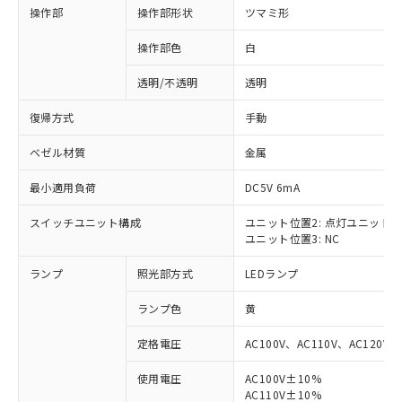
操作部
操作部形状
ツマミ形
操作部色
白
透明/不透明
透明
復帰方式
手動
ベゼル材質
金属
最小適用負荷
DC5V 6mA
スイッチユニット構成
ユニット位置2: 点灯ユニット
ユニット位置3: NC
ランプ
照光部方式
LEDランプ
ランプ色
黄
定格電圧
AC100V、AC110V、AC120V
使用電圧
AC100V±10%
※1 対応状況
AC110V±10%