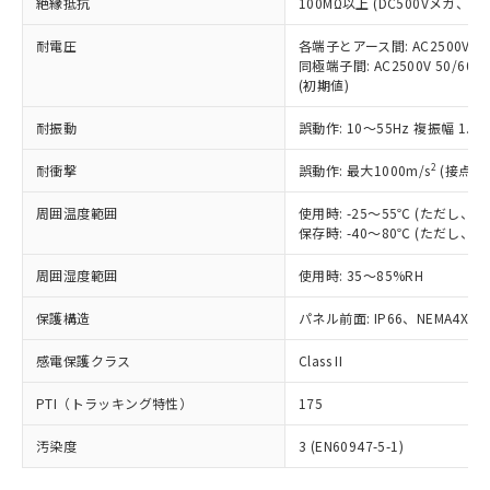
号
覧された時点での実際の在庫および標
絶縁抵抗
100MΩ以上 (DC500Vメガ、
Pb(鉛) :1000ppm、 Hg(水銀) : 1000ppm、 Cd(カドミウ
可)を取得するなどの必要な手続きを
六価クロム(Cr(Ⅵ)) 1000ppm以下、ポリ臭化ビフェニル
ム) : 100ppm、
準価格とは異なる場合があることをご
類(PBB) 1000ppm以下、ポリ臭化ジフェニルエーテル類
Cr(Ⅵ)(六価クロム) : 1000ppm、 PBBs(ポリ臭化ビフェ
とります。
了承ください。
耐電圧
各端子とアース間: AC2500V 50/
(PBDE) 1000ppm以下、フタル酸ビス(2-エチルヘキシ
○
一定数以上の在庫あり
ニル類) : 1000ppm、 PBDEs(ポリ臭化ジフェニルエーテ
当社は規制貨物を破棄する場合は、完
同極端子間: AC2500V 50/60
ル) (DEHP)(別名：DOP) 1000ppm以下、フタル酸ブチ
正式な納期状況および標準価格はお客
ル類) : 1000ppm、
ルベンジル（BBP） 1000ppm以下、フタル酸ジブチル
全に破砕するなど、違法に輸出されな
(初期値)
DBP(フタル酸ジブチル) : 1000ppm、 DIBP(フタル酸ジ
様のお取引先、またはお客様担当のオ
（DBP） 1000ppm以下、フタル酸ジイソブチル
イソブチル) : 1000ppm、 BBP(フタル酸ブチルベンジ
△
一定数には満たないが在庫あり
いよう必要な手段を講じます。
ムロン制御機器販売店・当社販売員に
(DIBP) 1000ppm以下
ル) : 1000ppm、
耐振動
誤動作: 10～55Hz 複振幅 1.
当社は貴社製品を、核兵器、ミサイ
但し、RoHS指令で産業用監視および制御機器に対する
DEHP(フタル酸ビス(2-エチルヘキシル)) : 1000ppm
ご相談ください。
適用除外項目は除く。
ル、化学兵器、生物兵器またはその他
－
在庫なし(最新の在庫状況につ
オムロン制御機器販売店や当社販売拠
フタル酸エステル類の４物質については閾値を超える意
2
耐衝撃
誤動作: 最大1000m/s
(接点開
武器並びにこれらの製造装置等に一切
いては、お客様のお取引先、ま
図的な使用がないことを確認しています。
点は「
販売ネットワーク
」をご確認
※2 環境保護使用期限
使用いたしません。
たはお客様担当のオムロン制御
ください。
周囲温度範囲
使用時: -25～55℃ (ただし
当社は、貴社製品を第三者に販売する
機器販売店・当社販売員にご確
在庫状況および標準価格結果を当社の
保存時: -40～80℃ (ただし
※2 対応予定月
「ｅ」：有害物質（10物質）のすべてが基
場合は、上記1、2および3の内容を当
認ください)
事前の承諾なく第三者に漏洩または開
準値以下であることを示します。
該第三者に通知します。また当社は、
示しないようお願いします。
周囲湿度範囲
使用時: 35～85%RH
部品在庫の切り替え状況などにより、予定
「10」：通常の使用状況下において有害物
販売先および販売に係わる関係者が違
マイパーツ機能（部品リスト作成サー
空
受注生産機種、また在庫状況の
月が前後することがあります。
質が外部に漏えいし、環境に深刻な影響を
法に輸出するおそれがある場合は、取
保護構造
パネル前面: IP66、NEMA4X, N
ビス）をご利用いただくには、I-Web
白
情報を公開していない機種
及ぼさない年数を意味します。
り引きをいたしません。
メンバーズにご登録されている必要が
「－」：未確認です。当社販売部門へお問
感電保護クラス
Class II
あります。
い合わせください。
お客様が当ウェブサイト上で当社にご
※3 非含有証明書ダウンロード
PTI（トラッキング特性）
175
登録された部品リストについて、当社
および当社の共同利用者が、当社の製
汚染度
3 (EN60947-5-1)
下記の非含有証明書をダウンロードするこ
品・サービスに関するお客様との取
とができます。
合意する
キャンセル
引・商談に必要な範囲で利用すること