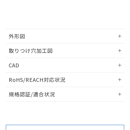
をご了承ください。
EU RoHS指令（10物質）の非含有証明書
※当社の共同利用者とは、
"個人情報
51物質の非含有証明書（当社基準）
の共同利用に関して"
の「1.共同利
※本証明書は発行日時点で非含有を証明す
用者の範囲」に記載されている法人を
るもので、過去に遡って非含有を証明する
指します。
ものではありません。
外形図
また、RoHS指令のフタル酸エステル類４
物質の対応では、対応完了までの期間は出
情報更新：2026/05/21
取りつけ穴加工図
荷製品に未対応品が混在することから備考
欄に対応日を記載しておりました。
情報更新：2026/05/21
既に当社にて対応品への在庫切替を完了
CAD
していることから、特段のことがない限
り、2022年1月12日より割愛しておりま
ログイン/会員登録いただくと、CADデータをダウンロー
RoHS/REACH対応状況
す。
ドすることができます。
情報更新：2026/7/29
規格認証/適合状況
ログイン/会員登録
EU RoHS
注意事項・凡例
UL認証
CSA認証
CEマーキング
Yes
Yes
Yes
対応状況
対応予定月
※1
※2
ダウンロードデータをご利用いただく前に、以下を必ずお読