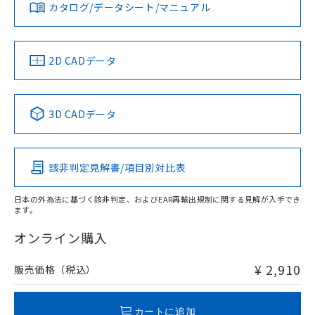
みください。
カタログ/データシート/マニュアル
対応済み
ソフトウェアの使用条件
LR型式承認
DNV型式承認
BV型式承認
KR型式承
（イギリス
（ノルウェー
（フランス
（韓国
船舶規格）
船舶規格）
船舶規格）
船舶規格
中国 RoHS
注意事項・凡例
2D CADデータ
No
No
No
No
中国 RoHS表
※1 ※2
3D CADデータ
この製品の規格認証/適合状況ページへ
Pb
Hg
Cd
Cr(VI)
その他の認証はこちらのページからご検索ください
該非判定見解書/項目別対比表
O
O
O
O
日本の外為法に基づく該非判定、およびEAR再輸出規制に関する見解が入手でき
ます。
"対応済み"や非含有の記載がされた商品であっても、流通
在庫等で未対応品が混在する可能性があります。
オンライン購入
非含有品が必要な際は、弊社営業部門もしくは販売店へお
問い合わせください。
¥ 2,910
販売価格（税込）
この製品のRoHS/REACH対応状況ページへ
カートに追加