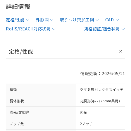
詳細情報
定格/性能
外形図
取りつけ穴加工図
CAD
RoHS/REACH対応状況
規格認証/適合状況
定格/性能
情報更新：2026/05/21
種類
ツマミ形セレクタスイッチ
胴体形状
丸胴形(φ22/25mm共用)
照光/非照光
照光
ノッチ数
2ノッチ