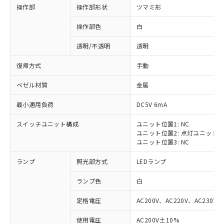
操作部
操作部形状
ツマミ形
操作部色
白
透明/不透明
透明
復帰方式
手動
ベゼル材質
金属
最小適用負荷
DC5V 6mA
スイッチユニット構成
ユニット位置1: NC
ユニット位置2: 点灯ユニット
ユニット位置3: NC
ランプ
照光部方式
LEDランプ
ランプ色
白
定格電圧
AC200V、AC220V、AC230V、
使用電圧
AC200V±10%
※1 対応状況