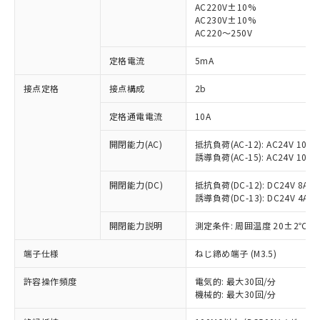
AC220V±10%
AC230V±10%
対応済み：EU RoHS指令（10物質）の
AC220～250V
非含有に対応した製品が提供可能な商品で
す。
定格電流
5mA
対応予定：EU RoHS指令（10物質）の非含
ご利用条件
有に対応した製品に切り替える予定のある
接点定格
接点構成
2b
商品です。
定格通電電流
10A
対応予定なし：EU RoHS指令（10物質）の
以下の条件をお読みいただき、同意のうえ
非含有に非対応の商品で、対応品を出す予
ご利用ください。
開閉能力(AC)
抵抗負荷(AC-12): AC24V 10A/A
定はありません。
誘導負荷(AC-15): AC24V 10A/AC
調査・確認中：EU RoHS指令（10物質）の
本サービスは、当社制御機器事業取扱
※1 中国RoHS○×表
非含有の対応状況を調査中または確認中の
商品の当社在庫状況および標準価格
開閉能力(DC)
抵抗負荷(DC-12): DC24V 8A/DC
商品です。
誘導負荷(DC-13): DC24V 4A/DC
(税抜)を提供させていただくもので
「○」：最大均質材料含有率が中国RoHSの
非該当品：ライセンス料など無形物で、有
す。
基準値以下であることを示します。
害物質有無と関係のない商品です。
開閉能力説明
測定条件: 周囲温度 20±2℃、
当社制御機器事業取扱商品の中には、
「×」：最大均質材料含有率が中国RoHSの
仕入先様の事情により、非含有部品として
本サービスの対象外となる商品もある
基準値を超えていることを示します。
いたものが、含有品と判明した場合などや
端子仕様
ねじ締め端子 (M3.5)
当社は、これら貴社製品のうち、外国
ことをご了承ください。
「－」：未確認です。当社販売部門へお問
むを得ず変更することがあります。
為替および外国貿易法に定める商品
在庫状況および標準価格照会結果は、
い合わせください。
許容操作頻度
電気的: 最大30回/分
（以下｢規制貨物等」という）を輸出
記載している更新日時点での社内デー
機械的: 最大30回/分
*EU RoHS指令（10物質）：
または国外への提供する場合は、日本
記
タに基づき作成されるものであり、閲
説明
鉛(Pb) 1000ppm以下、 水銀(Hg) 1000ppm以下、 カド
*中国RoHS10物質の基準値 (GB/T26572)：
国政府の輸出許可(または役務取引許
ミウム(Cd) 100ppm以下、