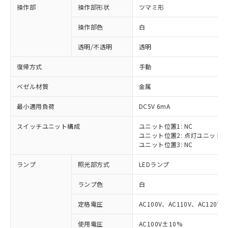
操作部
操作部形状
ツマミ形
操作部色
白
透明/不透明
透明
復帰方式
手動
ベゼル材質
金属
最小適用負荷
DC5V 6mA
スイッチユニット構成
ユニット位置1: NC
ユニット位置2: 点灯ユニット
ユニット位置3: NC
ランプ
照光部方式
LEDランプ
ランプ色
白
定格電圧
AC100V、AC110V、AC120V
※1 対応状況
使用電圧
AC100V±10%