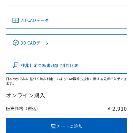
ソフトウェアの使用条件
LR型式承認
DNV型式承認
BV型式承認
KR型式承
（イギリス
（ノルウェー
（フランス
（韓国
船舶規格）
船舶規格）
船舶規格）
船舶規格
中国 RoHS
注意事項・凡例
2D CADデータ
No
No
No
No
中国 RoHS表
※1 ※2
3D CADデータ
この製品の規格認証/適合状況ページへ
Pb
Hg
Cd
Cr(VI)
その他の認証はこちらのページからご検索ください
該非判定見解書/項目別対比表
O
O
O
O
日本の外為法に基づく該非判定、およびEAR再輸出規制に関する見解が入手でき
ます。
"対応済み"や非含有の記載がされた商品であっても、流通
在庫等で未対応品が混在する可能性があります。
オンライン購入
非含有品が必要な際は、弊社営業部門もしくは販売店へお
問い合わせください。
¥ 2,910
販売価格（税込）
この製品のRoHS/REACH対応状況ページへ
カートに追加