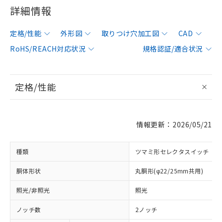
詳細情報
定格/性能
外形図
取りつけ穴加工図
CAD
RoHS/REACH対応状況
規格認証/適合状況
定格/性能
情報更新：2026/05/21
種類
ツマミ形セレクタスイッチ
胴体形状
丸胴形(φ22/25mm共用)
照光/非照光
照光
ノッチ数
2ノッチ