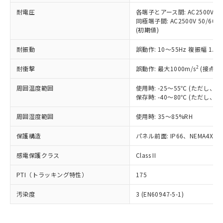
可)を取得するなどの必要な手続きを
六価クロム(Cr(Ⅵ)) 1000ppm以下、ポリ臭化ビフェニル
ム) : 100ppm、
準価格とは異なる場合があることをご
類(PBB) 1000ppm以下、ポリ臭化ジフェニルエーテル類
耐電圧
各端子とアース間: AC2500V 50/
Cr(Ⅵ)(六価クロム) : 1000ppm、 PBBs(ポリ臭化ビフェ
とります。
了承ください。
(PBDE) 1000ppm以下、フタル酸ビス(2-エチルヘキシ
○
一定数以上の在庫あり
ニル類) : 1000ppm、 PBDEs(ポリ臭化ジフェニルエーテ
同極端子間: AC2500V 50/60
当社は規制貨物を破棄する場合は、完
ル) (DEHP)(別名：DOP) 1000ppm以下、フタル酸ブチ
正式な納期状況および標準価格はお客
ル類) : 1000ppm、
(初期値)
ルベンジル（BBP） 1000ppm以下、フタル酸ジブチル
全に破砕するなど、違法に輸出されな
DBP(フタル酸ジブチル) : 1000ppm、 DIBP(フタル酸ジ
様のお取引先、またはお客様担当のオ
（DBP） 1000ppm以下、フタル酸ジイソブチル
イソブチル) : 1000ppm、 BBP(フタル酸ブチルベンジ
△
一定数には満たないが在庫あり
いよう必要な手段を講じます。
ムロン制御機器販売店・当社販売員に
(DIBP) 1000ppm以下
耐振動
誤動作: 10～55Hz 複振幅 1.
ル) : 1000ppm、
当社は貴社製品を、核兵器、ミサイ
但し、RoHS指令で産業用監視および制御機器に対する
DEHP(フタル酸ビス(2-エチルヘキシル)) : 1000ppm
ご相談ください。
適用除外項目は除く。
ル、化学兵器、生物兵器またはその他
－
在庫なし(最新の在庫状況につ
2
オムロン制御機器販売店や当社販売拠
耐衝撃
誤動作: 最大1000m/s
(接点開
フタル酸エステル類の４物質については閾値を超える意
武器並びにこれらの製造装置等に一切
いては、お客様のお取引先、ま
図的な使用がないことを確認しています。
点は「
販売ネットワーク
」をご確認
※2 環境保護使用期限
使用いたしません。
たはお客様担当のオムロン制御
周囲温度範囲
使用時: -25～55℃ (ただし
ください。
当社は、貴社製品を第三者に販売する
保存時: -40～80℃ (ただし
機器販売店・当社販売員にご確
在庫状況および標準価格結果を当社の
※2 対応予定月
「ｅ」：有害物質（10物質）のすべてが基
場合は、上記1、2および3の内容を当
認ください)
事前の承諾なく第三者に漏洩または開
準値以下であることを示します。
周囲湿度範囲
使用時: 35～85%RH
該第三者に通知します。また当社は、
示しないようお願いします。
部品在庫の切り替え状況などにより、予定
「10」：通常の使用状況下において有害物
販売先および販売に係わる関係者が違
マイパーツ機能（部品リスト作成サー
空
受注生産機種、また在庫状況の
保護構造
パネル前面: IP66、NEMA4X, N
月が前後することがあります。
質が外部に漏えいし、環境に深刻な影響を
法に輸出するおそれがある場合は、取
ビス）をご利用いただくには、I-Web
白
情報を公開していない機種
及ぼさない年数を意味します。
り引きをいたしません。
メンバーズにご登録されている必要が
感電保護クラス
Class II
「－」：未確認です。当社販売部門へお問
あります。
い合わせください。
お客様が当ウェブサイト上で当社にご
PTI（トラッキング特性）
175
※3 非含有証明書ダウンロード
登録された部品リストについて、当社
および当社の共同利用者が、当社の製
汚染度
3 (EN60947-5-1)
下記の非含有証明書をダウンロードするこ
品・サービスに関するお客様との取
とができます。
合意する
キャンセル
引・商談に必要な範囲で利用すること