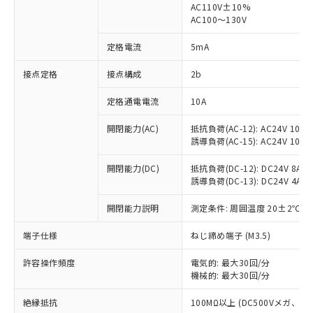
AC110V±10%
AC100～130V
対応済み：EU RoHS指令（10物質）の
非含有に対応した製品が提供可能な商品で
定格電流
5mA
す。
対応予定：EU RoHS指令（10物質）の非含
接点定格
接点構成
2b
ご利用条件
有に対応した製品に切り替える予定のある
商品です。
定格通電電流
10A
対応予定なし：EU RoHS指令（10物質）の
以下の条件をお読みいただき、同意のうえ
非含有に非対応の商品で、対応品を出す予
開閉能力(AC)
抵抗負荷(AC-12): AC24V 10A/A
ご利用ください。
定はありません。
誘導負荷(AC-15): AC24V 10A/AC
調査・確認中：EU RoHS指令（10物質）の
本サービスは、当社制御機器事業取扱
※1 中国RoHS○×表
非含有の対応状況を調査中または確認中の
開閉能力(DC)
抵抗負荷(DC-12): DC24V 8A/DC
商品の当社在庫状況および標準価格
誘導負荷(DC-13): DC24V 4A/DC
商品です。
(税抜)を提供させていただくもので
「○」：最大均質材料含有率が中国RoHSの
非該当品：ライセンス料など無形物で、有
す。
開閉能力説明
測定条件: 周囲温度 20±2℃、
基準値以下であることを示します。
害物質有無と関係のない商品です。
当社制御機器事業取扱商品の中には、
「×」：最大均質材料含有率が中国RoHSの
仕入先様の事情により、非含有部品として
本サービスの対象外となる商品もある
端子仕様
ねじ締め端子 (M3.5)
基準値を超えていることを示します。
いたものが、含有品と判明した場合などや
当社は、これら貴社製品のうち、外国
ことをご了承ください。
「－」：未確認です。当社販売部門へお問
むを得ず変更することがあります。
為替および外国貿易法に定める商品
在庫状況および標準価格照会結果は、
許容操作頻度
電気的: 最大30回/分
い合わせください。
（以下｢規制貨物等」という）を輸出
機械的: 最大30回/分
記載している更新日時点での社内デー
*EU RoHS指令（10物質）：
または国外への提供する場合は、日本
記
タに基づき作成されるものであり、閲
説明
鉛(Pb) 1000ppm以下、 水銀(Hg) 1000ppm以下、 カド
*中国RoHS10物質の基準値 (GB/T26572)：
国政府の輸出許可(または役務取引許
絶縁抵抗
100MΩ以上 (DC500Vメガ、
号
覧された時点での実際の在庫および標
ミウム(Cd) 100ppm以下、
Pb(鉛) :1000ppm、 Hg(水銀) : 1000ppm、 Cd(カドミウ