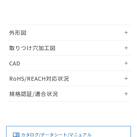
をご了承ください。
EU RoHS指令（10物質）の非含有証明書
※当社の共同利用者とは、
"個人情報
51物質の非含有証明書（当社基準）
の共同利用に関して"
の「1.共同利
※本証明書は発行日時点で非含有を証明す
用者の範囲」に記載されている法人を
るもので、過去に遡って非含有を証明する
指します。
ものではありません。
外形図
また、RoHS指令のフタル酸エステル類４
情報更新：2026/05/21
物質の対応では、対応完了までの期間は出
取りつけ穴加工図
荷製品に未対応品が混在することから備考
欄に対応日を記載しておりました。
情報更新：2026/05/21
CAD
既に当社にて対応品への在庫切替を完了
していることから、特段のことがない限
ログイン/会員登録いただくと、CADデータをダウンロー
り、2022年1月12日より割愛しておりま
RoHS/REACH対応状況
ドすることができます。
す。
情報更新：2026/7/29
規格認証/適合状況
ログイン/会員登録
EU RoHS
注意事項・凡例
UL認証
CSA認証
CEマーキング
Yes
Yes
Yes
対応状況
対応予定月
※1
※2
ダウンロードデータをご利用いただく前に、以下を必ずお読
みください。
カタログ/データシート/マニュアル
対応済み