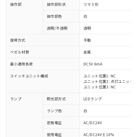
操作部
操作部形状
ツマミ形
操作部色
白
透明/不透明
透明
復帰方式
手動
ベゼル材質
金属
最小適用負荷
DC5V 6mA
スイッチユニット構成
ユニット位置1: NC
ユニット位置2: 点灯ユニット
ユニット位置3: NC
ランプ
照光部方式
LEDランプ
ランプ色
白
定格電圧
AC/DC24V
※1 対応状況
使用電圧
AC/DC24V±10%