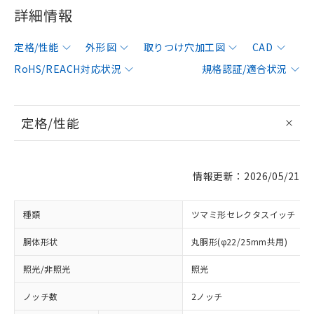
詳細情報
定格/性能
外形図
取りつけ穴加工図
CAD
RoHS/REACH対応状況
規格認証/適合状況
定格/性能
情報更新：2026/05/21
種類
ツマミ形セレクタスイッチ
胴体形状
丸胴形(φ22/25mm共用)
照光/非照光
照光
ノッチ数
2ノッチ