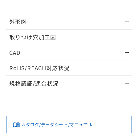
EU RoHS指令（10物質）の非含有証明書
※当社の共同利用者とは、
"個人情報
51物質の非含有証明書（当社基準）
の共同利用に関して"
の「1.共同利
※本証明書は発行日時点で非含有を証明す
用者の範囲」に記載されている法人を
るもので、過去に遡って非含有を証明する
外形図
指します。
ものではありません。
また、RoHS指令のフタル酸エステル類４
情報更新：2026/05/21
取りつけ穴加工図
物質の対応では、対応完了までの期間は出
荷製品に未対応品が混在することから備考
情報更新：2026/05/21
CAD
欄に対応日を記載しておりました。
既に当社にて対応品への在庫切替を完了
ログイン/会員登録いただくと、CADデータをダウンロー
していることから、特段のことがない限
RoHS/REACH対応状況
ドすることができます。
り、2022年1月12日より割愛しておりま
す。
情報更新：2026/7/29
規格認証/適合状況
ログイン/会員登録
EU RoHS
注意事項・凡例
UL認証
CSA認証
CEマーキング
Yes
Yes
Yes
対応状況
対応予定月
※1
※2
ダウンロードデータをご利用いただく前に、以下を必ずお読
みください。
カタログ/データシート/マニュアル
対応済み
ソフトウェアの使用条件
LR型式承認
DNV型式承認
BV型式承認
KR型式承