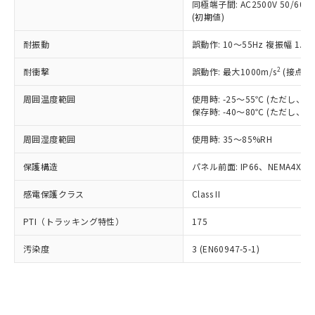
類(PBB) 1000ppm以下、ポリ臭化ジフェニルエーテル類
同極端子間: AC2500V 50/60
Cr(Ⅵ)(六価クロム) : 1000ppm、 PBBs(ポリ臭化ビフェ
とります。
了承ください。
(PBDE) 1000ppm以下、フタル酸ビス(2-エチルヘキシ
○
一定数以上の在庫あり
ニル類) : 1000ppm、 PBDEs(ポリ臭化ジフェニルエーテ
(初期値)
当社は規制貨物を破棄する場合は、完
ル) (DEHP)(別名：DOP) 1000ppm以下、フタル酸ブチ
正式な納期状況および標準価格はお客
ル類) : 1000ppm、
ルベンジル（BBP） 1000ppm以下、フタル酸ジブチル
全に破砕するなど、違法に輸出されな
DBP(フタル酸ジブチル) : 1000ppm、 DIBP(フタル酸ジ
様のお取引先、またはお客様担当のオ
耐振動
誤動作: 10～55Hz 複振幅 1.
（DBP） 1000ppm以下、フタル酸ジイソブチル
イソブチル) : 1000ppm、 BBP(フタル酸ブチルベンジ
△
一定数には満たないが在庫あり
いよう必要な手段を講じます。
ムロン制御機器販売店・当社販売員に
(DIBP) 1000ppm以下
ル) : 1000ppm、
当社は貴社製品を、核兵器、ミサイ
但し、RoHS指令で産業用監視および制御機器に対する
DEHP(フタル酸ビス(2-エチルヘキシル)) : 1000ppm
ご相談ください。
2
耐衝撃
誤動作: 最大1000m/s
(接点開
適用除外項目は除く。
ル、化学兵器、生物兵器またはその他
－
在庫なし(最新の在庫状況につ
オムロン制御機器販売店や当社販売拠
フタル酸エステル類の４物質については閾値を超える意
武器並びにこれらの製造装置等に一切
いては、お客様のお取引先、ま
図的な使用がないことを確認しています。
点は「
販売ネットワーク
」をご確認
周囲温度範囲
使用時: -25～55℃ (ただし
※2 環境保護使用期限
使用いたしません。
たはお客様担当のオムロン制御
保存時: -40～80℃ (ただし
ください。
当社は、貴社製品を第三者に販売する
機器販売店・当社販売員にご確
在庫状況および標準価格結果を当社の
※2 対応予定月
「ｅ」：有害物質（10物質）のすべてが基
場合は、上記1、2および3の内容を当
周囲湿度範囲
使用時: 35～85%RH
認ください)
事前の承諾なく第三者に漏洩または開
準値以下であることを示します。
該第三者に通知します。また当社は、
示しないようお願いします。
部品在庫の切り替え状況などにより、予定
「10」：通常の使用状況下において有害物
保護構造
パネル前面: IP66、NEMA4X, N
販売先および販売に係わる関係者が違
マイパーツ機能（部品リスト作成サー
空
受注生産機種、また在庫状況の
月が前後することがあります。
質が外部に漏えいし、環境に深刻な影響を
法に輸出するおそれがある場合は、取
ビス）をご利用いただくには、I-Web
白
情報を公開していない機種
感電保護クラス
Class II
及ぼさない年数を意味します。
り引きをいたしません。
メンバーズにご登録されている必要が
「－」：未確認です。当社販売部門へお問
あります。
PTI（トラッキング特性）
175
い合わせください。
お客様が当ウェブサイト上で当社にご
※3 非含有証明書ダウンロード
登録された部品リストについて、当社
汚染度
3 (EN60947-5-1)
および当社の共同利用者が、当社の製
下記の非含有証明書をダウンロードするこ
品・サービスに関するお客様との取
とができます。
合意する
キャンセル
引・商談に必要な範囲で利用すること
をご了承ください。