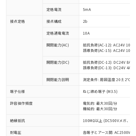
対応済み：EU RoHS指令（10物質）の
定格電流
5mA
非含有に対応した製品が提供可能な商品で
す。
接点定格
接点構成
2b
対応予定：EU RoHS指令（10物質）の非含
ご利用条件
有に対応した製品に切り替える予定のある
定格通電電流
10A
商品です。
対応予定なし：EU RoHS指令（10物質）の
開閉能力(AC)
抵抗負荷(AC-12): AC24V 10A/A
以下の条件をお読みいただき、同意のうえ
非含有に非対応の商品で、対応品を出す予
誘導負荷(AC-15): AC24V 10A/AC
ご利用ください。
定はありません。
調査・確認中：EU RoHS指令（10物質）の
開閉能力(DC)
抵抗負荷(DC-12): DC24V 8A/DC
本サービスは、当社制御機器事業取扱
※1 中国RoHS○×表
非含有の対応状況を調査中または確認中の
誘導負荷(DC-13): DC24V 4A/DC
商品の当社在庫状況および標準価格
商品です。
(税抜)を提供させていただくもので
「○」：最大均質材料含有率が中国RoHSの
開閉能力説明
測定条件: 周囲温度 20±2℃、
非該当品：ライセンス料など無形物で、有
す。
基準値以下であることを示します。
害物質有無と関係のない商品です。
当社制御機器事業取扱商品の中には、
端子仕様
ねじ締め端子 (M3.5)
「×」：最大均質材料含有率が中国RoHSの
仕入先様の事情により、非含有部品として
本サービスの対象外となる商品もある
基準値を超えていることを示します。
いたものが、含有品と判明した場合などや
当社は、これら貴社製品のうち、外国
ことをご了承ください。
許容操作頻度
電気的: 最大30回/分
「－」：未確認です。当社販売部門へお問
むを得ず変更することがあります。
為替および外国貿易法に定める商品
在庫状況および標準価格照会結果は、
機械的: 最大30回/分
い合わせください。
（以下｢規制貨物等」という）を輸出
記載している更新日時点での社内デー
*EU RoHS指令（10物質）：
または国外への提供する場合は、日本
絶縁抵抗
100MΩ以上 (DC500Vメガ、
記
タに基づき作成されるものであり、閲
説明
鉛(Pb) 1000ppm以下、 水銀(Hg) 1000ppm以下、 カド
*中国RoHS10物質の基準値 (GB/T26572)：
国政府の輸出許可(または役務取引許
号
覧された時点での実際の在庫および標
ミウム(Cd) 100ppm以下、
Pb(鉛) :1000ppm、 Hg(水銀) : 1000ppm、 Cd(カドミウ
可)を取得するなどの必要な手続きを
耐電圧
各端子とアース間: AC2500V 50/
六価クロム(Cr(Ⅵ)) 1000ppm以下、ポリ臭化ビフェニル
ム) : 100ppm、
準価格とは異なる場合があることをご