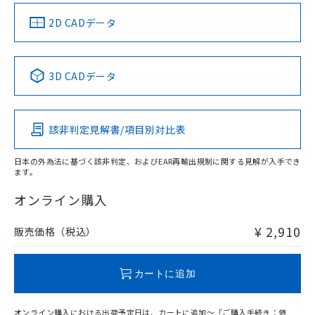
（イギリス
（ノルウェー
（フランス
（韓国
船舶規格）
船舶規格）
船舶規格）
船舶規格
中国 RoHS
注意事項・凡例
2D CADデータ
No
No
No
No
中国 RoHS表
※1 ※2
3D CADデータ
この製品の規格認証/適合状況ページへ
Pb
Hg
Cd
Cr(VI)
その他の認証はこちらのページからご検索ください
該非判定見解書/項目別対比表
X
O
O
O
日本の外為法に基づく該非判定、およびEAR再輸出規制に関する見解が入手でき
ます。
"対応済み"や非含有の記載がされた商品であっても、流通
在庫等で未対応品が混在する可能性があります。
オンライン購入
非含有品が必要な際は、弊社営業部門もしくは販売店へお
問い合わせください。
¥ 2,910
販売価格（税込）
この製品のRoHS/REACH対応状況ページへ
カートに追加
オンライン購入における出荷予定日は、カートに追加～「ご購入手続き：価