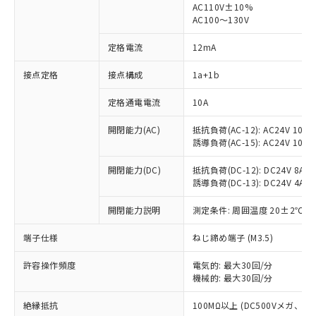
AC110V±10%
AC100～130V
定格電流
12mA
接点定格
接点構成
1a+1b
※1 対応状況
定格通電電流
10A
対応済み：EU RoHS指令（10物質）の
非含有に対応した製品が提供可能な商品で
開閉能力(AC)
抵抗負荷(AC-12): AC24V 10A/A
す。
誘導負荷(AC-15): AC24V 10A/AC
対応予定：EU RoHS指令（10物質）の非含
ご利用条件
有に対応した製品に切り替える予定のある
開閉能力(DC)
抵抗負荷(DC-12): DC24V 8A/DC
商品です。
誘導負荷(DC-13): DC24V 4A/DC
対応予定なし：EU RoHS指令（10物質）の
以下の条件をお読みいただき、同意のうえ
非含有に非対応の商品で、対応品を出す予
開閉能力説明
測定条件: 周囲温度 20±2℃、
ご利用ください。
定はありません。
端子仕様
ねじ締め端子 (M3.5)
調査・確認中：EU RoHS指令（10物質）の
本サービスは、当社制御機器事業取扱
※1 中国RoHS○×表
非含有の対応状況を調査中または確認中の
商品の当社在庫状況および標準価格
許容操作頻度
電気的: 最大30回/分
商品です。
(税抜)を提供させていただくもので
機械的: 最大30回/分
「○」：最大均質材料含有率が中国RoHSの
非該当品：ライセンス料など無形物で、有
す。
基準値以下であることを示します。
害物質有無と関係のない商品です。
絶縁抵抗
100MΩ以上 (DC500Vメガ、
当社制御機器事業取扱商品の中には、
「×」：最大均質材料含有率が中国RoHSの
仕入先様の事情により、非含有部品として