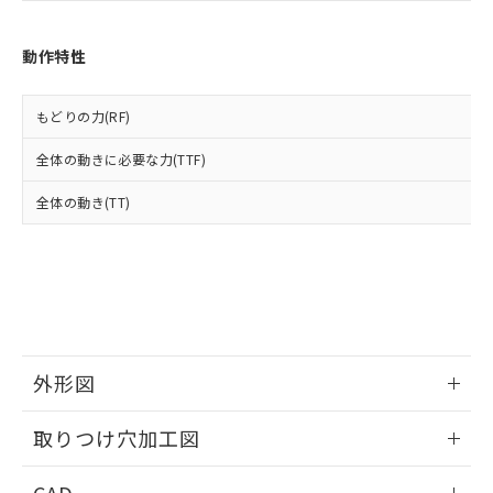
あります。
い合わせください。
お客様が当ウェブサイト上で当社にご
※3 非含有証明書ダウンロード
登録された部品リストについて、当社
動作特性
および当社の共同利用者が、当社の製
下記の非含有証明書をダウンロードするこ
品・サービスに関するお客様との取
とができます。
合意する
キャンセル
引・商談に必要な範囲で利用すること
もどりの力(RF)
をご了承ください。
EU RoHS指令（10物質）の非含有証明書
全体の動きに必要な力(TTF)
※当社の共同利用者とは、
"個人情報
51物質の非含有証明書（当社基準）
の共同利用に関して"
の「1.共同利
※本証明書は発行日時点で非含有を証明す
全体の動き(TT)
用者の範囲」に記載されている法人を
るもので、過去に遡って非含有を証明する
指します。
ものではありません。
また、RoHS指令のフタル酸エステル類４
物質の対応では、対応完了までの期間は出
荷製品に未対応品が混在することから備考
欄に対応日を記載しておりました。
既に当社にて対応品への在庫切替を完了
外形図
していることから、特段のことがない限
り、2022年1月12日より割愛しておりま
情報更新：2026/05/21
す。
取りつけ穴加工図
情報更新：2026/05/21