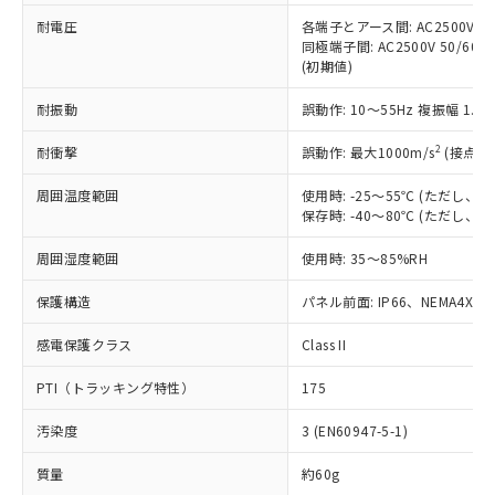
本サービスの対象外となる商品もある
基準値を超えていることを示します。
いたものが、含有品と判明した場合などや
当社は、これら貴社製品のうち、外国
耐電圧
各端子とアース間: AC2500V 50/
ことをご了承ください。
「－」：未確認です。当社販売部門へお問
むを得ず変更することがあります。
同極端子間: AC2500V 50/60
為替および外国貿易法に定める商品
在庫状況および標準価格照会結果は、
い合わせください。
(初期値)
（以下｢規制貨物等」という）を輸出
記載している更新日時点での社内デー
*EU RoHS指令（10物質）：
または国外への提供する場合は、日本
記
タに基づき作成されるものであり、閲
説明
鉛(Pb) 1000ppm以下、 水銀(Hg) 1000ppm以下、 カド
耐振動
誤動作: 10～55Hz 複振幅 1.
*中国RoHS10物質の基準値 (GB/T26572)：
国政府の輸出許可(または役務取引許
号
覧された時点での実際の在庫および標
ミウム(Cd) 100ppm以下、
Pb(鉛) :1000ppm、 Hg(水銀) : 1000ppm、 Cd(カドミウ
可)を取得するなどの必要な手続きを
六価クロム(Cr(Ⅵ)) 1000ppm以下、ポリ臭化ビフェニル
ム) : 100ppm、
準価格とは異なる場合があることをご
2
耐衝撃
誤動作: 最大1000m/s
(接点開
類(PBB) 1000ppm以下、ポリ臭化ジフェニルエーテル類
Cr(Ⅵ)(六価クロム) : 1000ppm、 PBBs(ポリ臭化ビフェ
とります。
了承ください。
(PBDE) 1000ppm以下、フタル酸ビス(2-エチルヘキシ
○
一定数以上の在庫あり
ニル類) : 1000ppm、 PBDEs(ポリ臭化ジフェニルエーテ
当社は規制貨物を破棄する場合は、完
ル) (DEHP)(別名：DOP) 1000ppm以下、フタル酸ブチ
正式な納期状況および標準価格はお客
ル類) : 1000ppm、
周囲温度範囲
使用時: -25～55℃ (ただし
ルベンジル（BBP） 1000ppm以下、フタル酸ジブチル
全に破砕するなど、違法に輸出されな
DBP(フタル酸ジブチル) : 1000ppm、 DIBP(フタル酸ジ
保存時: -40～80℃ (ただし
様のお取引先、またはお客様担当のオ
（DBP） 1000ppm以下、フタル酸ジイソブチル
イソブチル) : 1000ppm、 BBP(フタル酸ブチルベンジ
△
一定数には満たないが在庫あり
いよう必要な手段を講じます。
ムロン制御機器販売店・当社販売員に
(DIBP) 1000ppm以下
ル) : 1000ppm、
当社は貴社製品を、核兵器、ミサイ
但し、RoHS指令で産業用監視および制御機器に対する
周囲湿度範囲
使用時: 35～85%RH
DEHP(フタル酸ビス(2-エチルヘキシル)) : 1000ppm
ご相談ください。
適用除外項目は除く。
ル、化学兵器、生物兵器またはその他
－
在庫なし(最新の在庫状況につ
オムロン制御機器販売店や当社販売拠
フタル酸エステル類の４物質については閾値を超える意
保護構造
パネル前面: IP66、NEMA4X, N
武器並びにこれらの製造装置等に一切
いては、お客様のお取引先、ま
図的な使用がないことを確認しています。
点は「
販売ネットワーク
」をご確認
※2 環境保護使用期限
使用いたしません。
たはお客様担当のオムロン制御
ください。
感電保護クラス
Class II
当社は、貴社製品を第三者に販売する
機器販売店・当社販売員にご確
在庫状況および標準価格結果を当社の
※2 対応予定月
「ｅ」：有害物質（10物質）のすべてが基
場合は、上記1、2および3の内容を当
認ください)
事前の承諾なく第三者に漏洩または開
PTI（トラッキング特性）
175
準値以下であることを示します。
該第三者に通知します。また当社は、
示しないようお願いします。
部品在庫の切り替え状況などにより、予定
「10」：通常の使用状況下において有害物
販売先および販売に係わる関係者が違
マイパーツ機能（部品リスト作成サー
空
受注生産機種、また在庫状況の
汚染度
3 (EN60947-5-1)
月が前後することがあります。
質が外部に漏えいし、環境に深刻な影響を
法に輸出するおそれがある場合は、取
ビス）をご利用いただくには、I-Web
白
情報を公開していない機種
及ぼさない年数を意味します。
り引きをいたしません。
メンバーズにご登録されている必要が
質量
約60g
「－」：未確認です。当社販売部門へお問