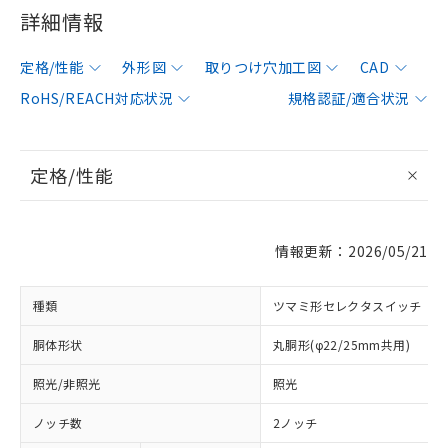
詳細情報
定格/性能
外形図
取りつけ穴加工図
CAD
RoHS/REACH対応状況
規格認証/適合状況
定格/性能
情報更新：2026/05/21
種類
ツマミ形セレクタスイッチ
胴体形状
丸胴形(φ22/25mm共用)
照光/非照光
照光
ノッチ数
2ノッチ