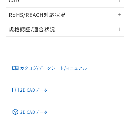
CAD
ログイン/会員登録いただくと、CADデータをダウンロー
RoHS/REACH対応状況
ドすることができます。
情報更新：2026/7/29
規格認証/適合状況
ログイン/会員登録
EU RoHS
注意事項・凡例
UL認証
CSA認証
CEマーキング
Yes
Yes
Yes
対応状況
対応予定月
※1
※2
ダウンロードデータをご利用いただく前に、以下を必ずお読
みください。
カタログ/データシート/マニュアル
対応済み
ソフトウェアの使用条件
LR型式承認
DNV型式承認
BV型式承認
KR型式承
（イギリス
（ノルウェー
（フランス
（韓国
船舶規格）
船舶規格）
船舶規格）
船舶規格
中国 RoHS
注意事項・凡例
2D CADデータ
No
No
No
No
中国 RoHS表
※1 ※2
3D CADデータ
この製品の規格認証/適合状況ページへ
Pb
Hg
Cd
Cr(VI)
その他の認証はこちらのページからご検索ください