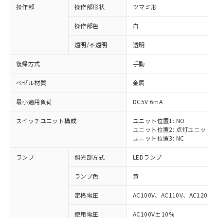
操作部
操作部形状
ツマミ形
操作部色
白
透明/不透明
透明
復帰方式
手動
ベゼル材質
金属
最小適用負荷
DC5V 6mA
スイッチユニット構成
ユニット位置1: NO
ユニット位置2: 点灯ユニット
ユニット位置3: NC
ランプ
照光部方式
LEDランプ
ランプ色
黄
定格電圧
AC100V、AC110V、AC120V
使用電圧
AC100V±10%