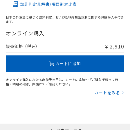
該非判定見解書/項目別対比表
O
O
O
O
日本の外為法に基づく該非判定、およびEAR再輸出規制に関する見解が入手でき
ます。
"対応済み"や非含有の記載がされた商品であっても、流通
在庫等で未対応品が混在する可能性があります。
オンライン購入
非含有品が必要な際は、弊社営業部門もしくは販売店へお
問い合わせください。
¥ 2,910
販売価格（税込）
この製品のRoHS/REACH対応状況ページへ
カートに追加
オンライン購入における出荷予定日は、カートに追加～「ご購入手続き：価
格・納期の確認」画面にてご確認ください。
カートをみる