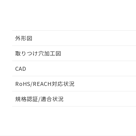
外形図
取りつけ穴加工図
CAD
ログイン/会員登録いただくと、CADデータをダウンロ
RoHS/REACH対応状況
規格認証/適合状況
EU RoHS
注意事項・凡例
UL認証
CSA認証
CEマーキング
ダウンロードデータをご利用いただく前に、以下を必ずお読
Yes
Yes
Yes
対応状況
対応予定月
※1
※2
ソフトウェアの使用条件