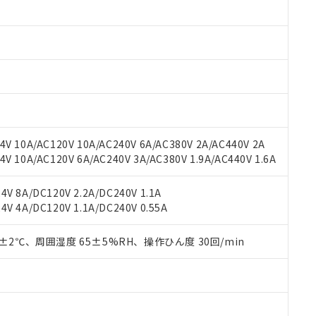
 RoHS指令（10物質）の非含有に対応した製品が提供可能な商品です
oHS指令（10物質）の非含有に対応した製品に切り替える予定のある
 RoHS指令（10物質）の非含有に非対応の商品で、対応品を出す予
 RoHS指令（10物質）の非含有の対応状況を調査中または確認中の
ンス料など無形物で、有害物質有無と関係のない商品です。
○×表
より、非含有部品としていたものが、含有品と判明した場合などやむ
みいただき、同意のうえご利用ください。
材料含有率が中国RoHSの基準値以下であることを示します。
材料含有率が中国RoHSの基準値を超えていることを示します。
、当社制御機器事業取扱商品の当社在庫状況および標準価格(税抜)
ら貴社製品のうち、外国為替および外国貿易法に定める商品（以下｢
質）：
V 10A/AC120V 10A/AC240V 6A/AC380V 2A/AC440V 2A
す。当社販売部門へお問い合わせください。
 水銀(Hg) 1000ppm以下、 カドミウム(Cd) 100ppm以下、
たは国外への提供する場合は、日本国政府の輸出許可(または役務取
 10A/AC120V 6A/AC240V 3A/AC380V 1.9A/AC440V 1.6A
000ppm以下、ポリ臭化ビフェニル類(PBB) 1000ppm以下、ポリ臭化ジフェニルエーテル類(P
事業取扱商品の中には、本サービスの対象外となる商品もあること
手続きをとります。
キシル) (DEHP)(別名：DOP) 1000ppm以下、フタル酸ブチルベンジル（BBP） 100
(GB/T26572)：
以下、フタル酸ジイソブチル (DIBP) 1000ppm以下
び標準価格照会結果は、記載している更新日時点での社内データに
物を破棄する場合は、完全に破砕するなど、違法に輸出されないよ
(水銀) : 1000ppm、 Cd(カドミウム) : 100ppm、
V 8A/DC120V 2.2A/DC240V 1.1A
業用監視および制御機器に対する適用除外項目は除く。
覧された時点での実際の在庫および標準価格とは異なる場合がある
1000ppm、 PBBs(ポリ臭化ビフェニル類) : 1000ppm、 PBDEs(ポリ臭化ジフェニルエーテル類
物質については閾値を超える意図的な使用がないことを確認しています。
V 4A/DC120V 1.1A/DC240V 0.55A
上の在庫あり
 1000ppm、 DIBP(フタル酸ジイソブチル) : 1000ppm、 BBP(フタル酸ブチルベンジル) :
品を、核兵器、ミサイル、化学兵器、生物兵器またはその他武器並
チルヘキシル)) : 1000ppm
況および標準価格はお客様のお取引先、またはお客様担当のオムロ
用いたしません。
0±2℃、周囲湿度 65±5%RH、操作ひん度 30回/min
ご相談ください。
は満たないが在庫あり
製品を第三者に販売する場合は、上記1、2および3の内容を当該第
機器販売店や当社販売拠点は「
販売ネットワーク
」をご確認くだ
販売先および販売に係わる関係者が違法に輸出するおそれがある場
用期限
び標準価格結果を当社の事前の承諾なく第三者に漏洩または開示し
え状況などにより、予定月が前後することがあります。
(最新の在庫状況については、お客様のお取引先、またはお客様担当
（10物質）のすべてが基準値以下であることを示します。
店・当社販売員にご確認ください)
能（部品リスト作成サービス）をご利用いただくには、I-Webメン
使用状況下において有害物質が外部に漏えいし、環境に深刻な影響を