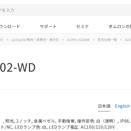
ウンロード
サポート
セミナ
オムロンの
示灯
>
φ22(φ25):照光・非照光・表示灯
>
A22NS / A22NW
>
形式仕様一覧
>
A22
02-WD
日本語
English
 照光, 2ノッチ, 金属ベゼル, 手動復帰, 操作部色: 白（透明）, IP66
NC, LEDランプ色: 白, LEDランプ電圧: AC100/110/120V