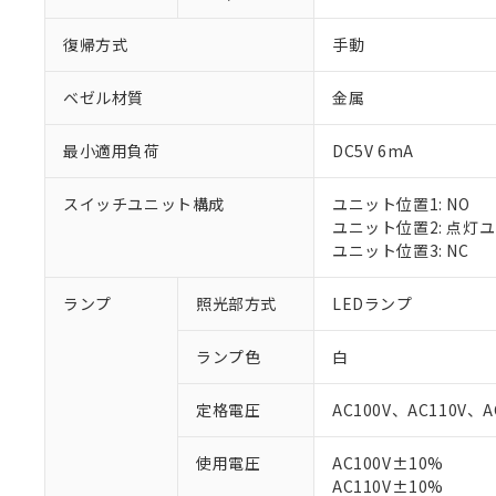
復帰方式
手動
ベゼル材質
金属
最小適用負荷
DC5V 6mA
スイッチユニット構成
ユニット位置1: NO
ユニット位置2: 点灯
ユニット位置3: NC
ランプ
照光部方式
LEDランプ
ランプ色
白
定格電圧
AC100V、AC110V、A
使用電圧
AC100V±10%
※1 対応状況
AC110V±10%