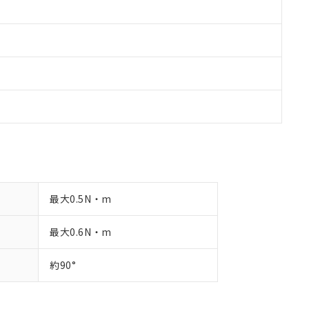
最大0.5N・m
最大0.6N・m
約90°