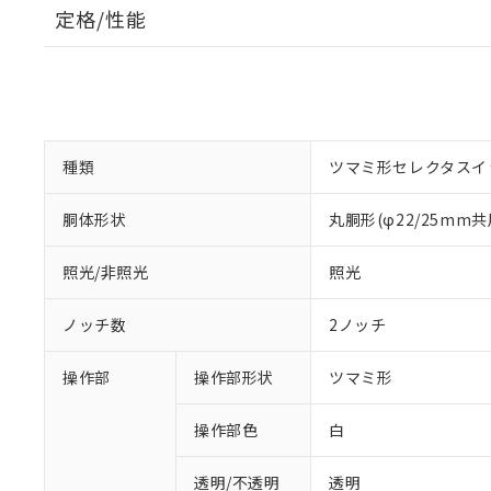
定格/性能
種類
ツマミ形セレクタスイ
胴体形状
丸胴形(φ22/25mm共
照光/非照光
照光
ノッチ数
2ノッチ
操作部
操作部形状
ツマミ形
操作部色
白
透明/不透明
透明