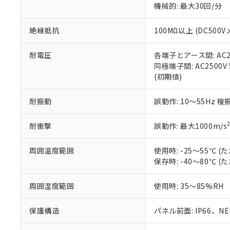
ている必要が
味します。
機械的: 最大30回/分
空
受注生産
お客様が当ウ
※3 非含有証明
「－」：未確認で
白
が、当社の製
絶縁抵抗
100MΩ以上 (DC5
さい。
下記の非含有証明
※当社の共同
いる法人を指
耐電圧
各端子とアース間: AC250
EU RoHS指令（
同極端子間: AC2500V
51物質の非含有証
(初期値)
※本証明書は発行
また、RoHS指
混在することから
耐振動
誤動作: 10～55Hz 複
既に当社にて対応
り割愛しておりま
耐衝撃
誤動作: 最大1000m/s
周囲温度範囲
使用時: -25～55℃
保存時: -40～80℃
周囲湿度範囲
使用時: 35～85%RH
保護構造
パネル前面: IP66、NEM