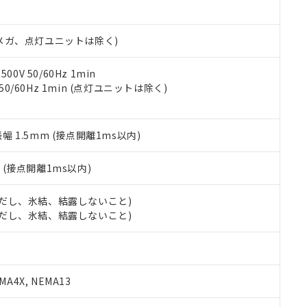
あります。
機種、また在庫状況の情報を公開していない機種
ェブサイト上で当社にご登録された部品リストについて、当社およ
書ダウンロード
す。当社販売部門へお問い合わせください。
品・サービスに関するお客様との取引・商談に必要な範囲で利用す
合意する
キャンセル
00Vメガ、点灯ユニットは除く)
書をダウンロードすることができます。
利用者とは、
"個人情報の共同利用に関して"
の「1.共同利用者の
します。
0V 50/60Hz 1min
10物質）の非含有証明書
 50/60Hz 1min (点灯ユニットは除く)
明書（当社基準）
日時点で非含有を証明するもので、過去に遡って非含有を証明するも
令のフタル酸エステル類４物質の対応では、対応完了までの期間は出
備考欄に対応日を記載しておりました。
振幅 1.5mm (接点開離1ms以内)
品への在庫切替を完了していることから、特段のことがない限り、20
す。
2
(接点開離1ms以内)
 (ただし、氷結、結露しないこと)
 (ただし、氷結、結露しないこと)
A4X, NEMA13