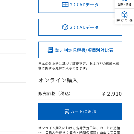
2D CADデータ
在庫・価格
無料テスト機
3D CADデータ
該非判定見解書/項目別対比表
日本の外為法に基づく該非判定、およびEAR再輸出規
制に関する見解が入手できます。
オンライン購入
¥ 2,910
販売価格（税込）
カートに追加
オンライン購入における出荷予定日は、カートに追加
～「ご購入手続き：価格・納期の確認」画面にてご確