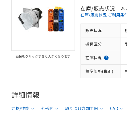
在庫/販売状況
20
在庫/販売状況 ご利用条
販売状況
機種区分
画像をクリックすると大きくなります
在庫状況
標準価格(税別)
詳細情報
定格/性能
外形図
取りつけ穴加工図
CAD