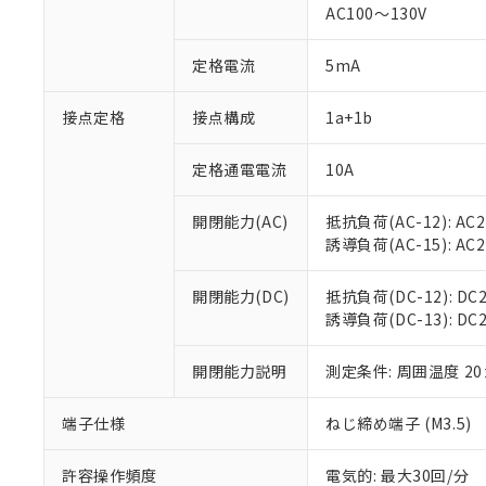
AC100～130V
対応済み：EU
対応予定：EU R
定格電流
5mA
対応予定なし：EU
調査・確認中：EU
ご利用条件
接点定格
接点構成
1a+1b
非該当品：ライセ
※1 中国RoHS
仕入先様の事情に
があります。
定格通電電流
10A
以下の条件をお読
「○」：最大均質
「×」：最大均質
本サービスは
当社は、これ
*EU RoHS指令（10物
開閉能力(AC)
抵抗負荷(AC-12): AC24
「－」：未確認で
鉛(Pb) 1000ppm以下、
くものです。
う）を輸出ま
誘導負荷(AC-15): AC24V
記
説明
六価クロム(Cr(Ⅵ)) 1
当社制御機器
などの必要な
フタル酸ビス(2-エチルヘ
号
*中国RoHS10物質の基準値 
ル（DBP） 1000ppm
在庫状況およ
当社は規制貨
Pb(鉛) :1000ppm、 Hg
開閉能力(DC)
抵抗負荷(DC-12): DC24
但し、RoHS指令で産
のであり、閲
ます。
Cr(Ⅵ)(六価クロム) : 
フタル酸エステル類の４
誘導負荷(DC-13): DC24
○
一定数以
DBP(フタル酸ジブチル) :
い。
当社は貴社製
DEHP(フタル酸ビス(2-エ
正式な納期状
置等に一切使
開閉能力説明
測定条件: 周囲温度 2
当社販売員に
※2 対応予定月
△
一定数に
当社は、貴社
オムロン制御
また当社は、
※2 環境保護使
在庫状況およ
部品在庫の切り替
たしません。
端子仕様
ねじ締め端子 (M3.5)
－
在庫なし
す。
「ｅ」：有害物質
機器販売
マイパーツ機
「10」：通常の
許容操作頻度
電気的: 最大30回/分