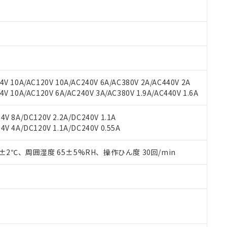
 RoHS指令（10物質）の非含有に対応した製品が提供可能な商品です
oHS指令（10物質）の非含有に対応した製品に切り替える予定のある
 RoHS指令（10物質）の非含有に非対応の商品で、対応品を出す予
 RoHS指令（10物質）の非含有の対応状況を調査中または確認中の
ンス料など無形物で、有害物質有無と関係のない商品です。
○×表
より、非含有部品としていたものが、含有品と判明した場合などやむ
みいただき、同意のうえご利用ください。
材料含有率が中国RoHSの基準値以下であることを示します。
V 10A/AC120V 10A/AC240V 6A/AC380V 2A/AC440V 2A
材料含有率が中国RoHSの基準値を超えていることを示します。
、当社制御機器事業取扱商品の当社在庫状況および標準価格(税抜)
ら貴社製品のうち、外国為替および外国貿易法に定める商品（以下｢
質）：
 10A/AC120V 6A/AC240V 3A/AC380V 1.9A/AC440V 1.6A
す。当社販売部門へお問い合わせください。
 水銀(Hg) 1000ppm以下、 カドミウム(Cd) 100ppm以下、
たは国外への提供する場合は、日本国政府の輸出許可(または役務取
000ppm以下、ポリ臭化ビフェニル類(PBB) 1000ppm以下、ポリ臭化ジフェニルエーテル類(P
事業取扱商品の中には、本サービスの対象外となる商品もあること
手続きをとります。
キシル) (DEHP)(別名：DOP) 1000ppm以下、フタル酸ブチルベンジル（BBP） 100
V 8A/DC120V 2.2A/DC240V 1.1A
(GB/T26572)：
以下、フタル酸ジイソブチル (DIBP) 1000ppm以下
び標準価格照会結果は、記載している更新日時点での社内データに
物を破棄する場合は、完全に破砕するなど、違法に輸出されないよ
(水銀) : 1000ppm、 Cd(カドミウム) : 100ppm、
V 4A/DC120V 1.1A/DC240V 0.55A
業用監視および制御機器に対する適用除外項目は除く。
覧された時点での実際の在庫および標準価格とは異なる場合がある
1000ppm、 PBBs(ポリ臭化ビフェニル類) : 1000ppm、 PBDEs(ポリ臭化ジフェニルエーテル類
物質については閾値を超える意図的な使用がないことを確認しています。
上の在庫あり
 1000ppm、 DIBP(フタル酸ジイソブチル) : 1000ppm、 BBP(フタル酸ブチルベンジル) :
品を、核兵器、ミサイル、化学兵器、生物兵器またはその他武器並
チルヘキシル)) : 1000ppm
0±2℃、周囲湿度 65±5%RH、操作ひん度 30回/min
況および標準価格はお客様のお取引先、またはお客様担当のオムロ
用いたしません。
ご相談ください。
は満たないが在庫あり
製品を第三者に販売する場合は、上記1、2および3の内容を当該第
機器販売店や当社販売拠点は「
販売ネットワーク
」をご確認くだ
販売先および販売に係わる関係者が違法に輸出するおそれがある場
用期限
び標準価格結果を当社の事前の承諾なく第三者に漏洩または開示し
え状況などにより、予定月が前後することがあります。
(最新の在庫状況については、お客様のお取引先、またはお客様担当
（10物質）のすべてが基準値以下であることを示します。
店・当社販売員にご確認ください)
能（部品リスト作成サービス）をご利用いただくには、I-Webメン
使用状況下において有害物質が外部に漏えいし、環境に深刻な影響を
あります。
機種、また在庫状況の情報を公開していない機種