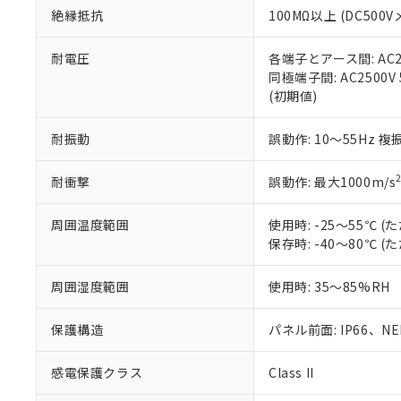
お客様が当ウ
※3 非含有証明
「－」：未確認で
白
絶縁抵抗
100MΩ以上 (DC5
が、当社の製
さい。
下記の非含有証明
※当社の共同
耐電圧
各端子とアース間: AC250
いる法人を指
同極端子間: AC2500V
EU RoHS指令（
(初期値)
51物質の非含有証
※本証明書は発行
また、RoHS指
耐振動
誤動作: 10～55Hz 複
混在することから
既に当社にて対応
耐衝撃
誤動作: 最大1000m/s
り割愛しておりま
周囲温度範囲
使用時: -25～55℃
保存時: -40～80℃
周囲湿度範囲
使用時: 35～85%RH
保護構造
パネル前面: IP66、NEM
感電保護クラス
Class II