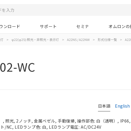
ウンロード
サポート
セミナ
オムロンの
示灯
>
φ22(φ25):照光・非照光・表示灯
>
A22NS / A22NW
>
形式仕様一覧
>
A22
02-WC
日本語
English
 照光, 2ノッチ, 金属ベゼル, 手動復帰, 操作部色: 白（透明）, IP66
NC, LEDランプ色: 白, LEDランプ電圧: AC/DC24V