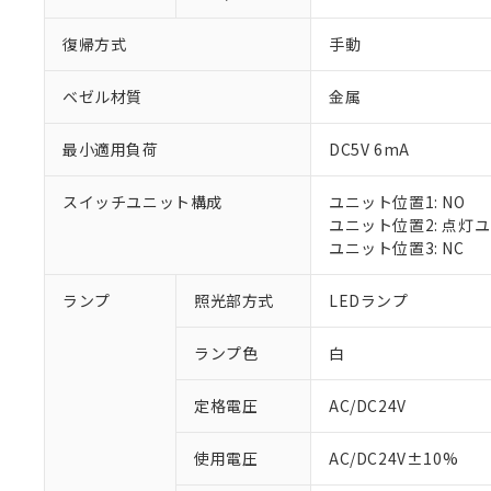
復帰方式
手動
ベゼル材質
金属
最小適用負荷
DC5V 6mA
スイッチユニット構成
ユニット位置1: NO
ユニット位置2: 点灯
ユニット位置3: NC
ランプ
照光部方式
LEDランプ
ランプ色
白
定格電圧
AC/DC24V
※1 対応状況
使用電圧
AC/DC24V±10%