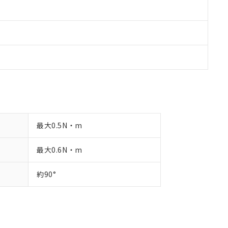
最大0.5N・m
最大0.6N・m
約90°