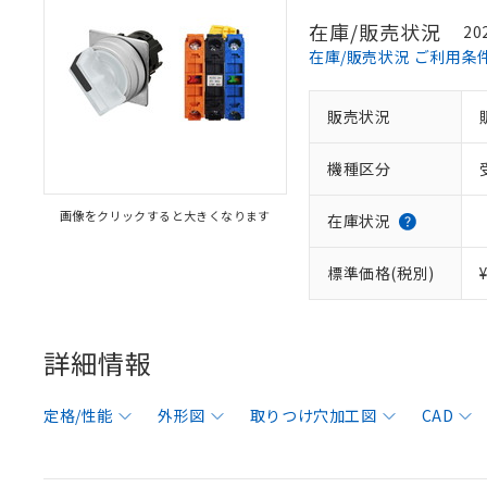
在庫/販売状況
20
在庫/販売状況 ご利用条
販売状況
機種区分
画像をクリックすると大きくなります
在庫状況
標準価格(税別)
詳細情報
定格/性能
外形図
取りつけ穴加工図
CAD