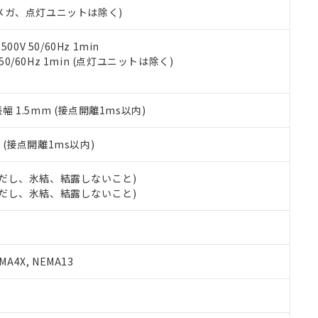
ェブサイト上で当社にご登録された部品リストについて、当社およ
書ダウンロード
す。当社販売部門へお問い合わせください。
00Vメガ、点灯ユニットは除く)
品・サービスに関するお客様との取引・商談に必要な範囲で利用す
合意する
キャンセル
書をダウンロードすることができます。
利用者とは、
"個人情報の共同利用に関して"
の「1.共同利用者の
0V 50/60Hz 1min
します。
 50/60Hz 1min (点灯ユニットは除く)
10物質）の非含有証明書
明書（当社基準）
日時点で非含有を証明するもので、過去に遡って非含有を証明するも
令のフタル酸エステル類４物質の対応では、対応完了までの期間は出
振幅 1.5mm (接点開離1ms以内)
備考欄に対応日を記載しておりました。
品への在庫切替を完了していることから、特段のことがない限り、20
2
(接点開離1ms以内)
す。
 (ただし、氷結、結露しないこと)
 (ただし、氷結、結露しないこと)
A4X, NEMA13