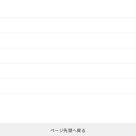
情報更新：2
情報更新：2
ードすることができます。
情報更新：
ログイン/会員登録
CCC認証
電波法
みください。
Yes
N/A
非含有証明書
※3
ページ先頭へ戻る
ダウンロードはこちら