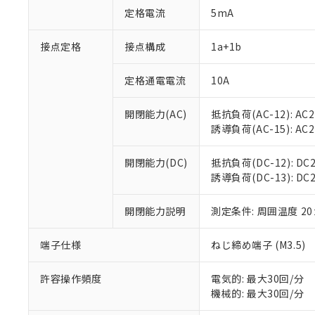
対応済み：EU
定格電流
5mA
対応予定：EU R
対応予定なし：EU
接点定格
接点構成
1a+1b
調査・確認中：EU
ご利用条件
非該当品：ライセ
※1 中国RoHS
仕入先様の事情に
定格通電電流
10A
があります。
以下の条件をお読
「○」：最大均質
開閉能力(AC)
抵抗負荷(AC-12): AC24
「×」：最大均質
本サービスは
当社は、これ
*EU RoHS指令（10物
誘導負荷(AC-15): AC24V
「－」：未確認で
鉛(Pb) 1000ppm以下、
くものです。
う）を輸出ま
記
説明
六価クロム(Cr(Ⅵ)) 1
当社制御機器
などの必要な
フタル酸ビス(2-エチルヘ
号
開閉能力(DC)
抵抗負荷(DC-12): DC24
*中国RoHS10物質の基準値 
ル（DBP） 1000ppm
在庫状況およ
当社は規制貨
Pb(鉛) :1000ppm、 Hg
誘導負荷(DC-13): DC24
但し、RoHS指令で産
のであり、閲
ます。
Cr(Ⅵ)(六価クロム) : 
フタル酸エステル類の４
○
一定数以
DBP(フタル酸ジブチル) :
い。
当社は貴社製
DEHP(フタル酸ビス(2-エ
開閉能力説明
測定条件: 周囲温度 2
正式な納期状
置等に一切使
当社販売員に
※2 対応予定月
△
一定数に
当社は、貴社
オムロン制御
また当社は、
端子仕様
ねじ締め端子 (M3.5)
※2 環境保護使
在庫状況およ
部品在庫の切り替
たしません。
－
在庫なし
す。
「ｅ」：有害物質
機器販売
許容操作頻度
電気的: 最大30回/分
マイパーツ機
「10」：通常の
機械的: 最大30回/分
ている必要が
味します。
空
受注生産