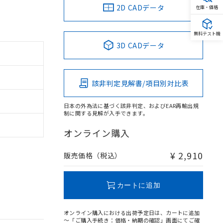
2D CADデータ
在庫・価格
無料テスト機
3D CADデータ
該非判定見解書/項目別対比表
日本の外為法に基づく該非判定、およびEAR再輸出規
制に関する見解が入手できます。
オンライン購入
¥ 2,910
販売価格（税込）
カートに追加
オンライン購入における出荷予定日は、カートに追加
～「ご購入手続き：価格・納期の確認」画面にてご確