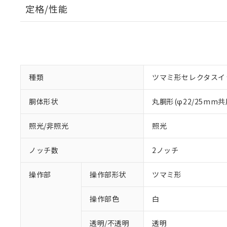
定格/性能
種類
ツマミ形セレクタスイ
胴体形状
丸胴形(φ22/25mm共
照光/非照光
照光
ノッチ数
2ノッチ
操作部
操作部形状
ツマミ形
操作部色
白
透明/不透明
透明