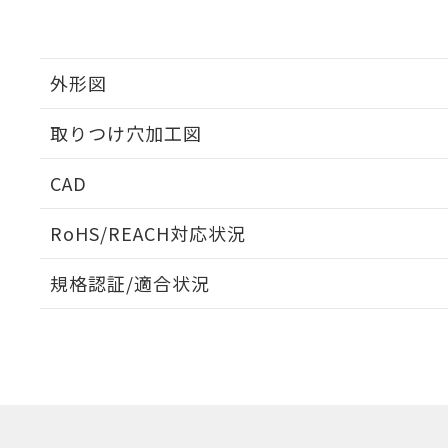
外形図
取りつけ穴加工図
CAD
ログイン/会員登録いただくと、CADデータをダウンロ
RoHS/REACH対応状況
規格認証/適合状況
EU RoHS
注意事項・凡例
UL認証
CSA認証
CEマーキング
ダウンロードデータをご利用いただく前に、以下を必ずお読
Yes
Yes
Yes
対応状況
対応予定月
※1
※2
ソフトウェアの使用条件
対応済み