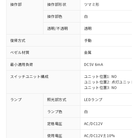
操作部
操作部形状
ツマミ形
操作部色
白
透明/不透明
透明
復帰方式
手動
ベゼル材質
金属
最小適用負荷
DC5V 6mA
スイッチユニット構成
ユニット位置1: NO
ユニット位置2: 点灯ユニット
ユニット位置3: NO
ランプ
照光部方式
LEDランプ
ランプ色
白
定格電圧
AC/DC12V
※1 対応状況
使用電圧
AC/DC12V±10%