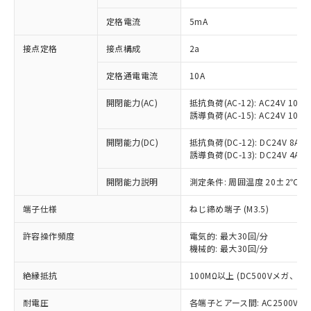
対応済み：EU RoHS指令（10物質）の
定格電流
5mA
非含有に対応した製品が提供可能な商品で
す。
接点定格
接点構成
2a
対応予定：EU RoHS指令（10物質）の非含
ご利用条件
有に対応した製品に切り替える予定のある
定格通電電流
10A
商品です。
対応予定なし：EU RoHS指令（10物質）の
開閉能力(AC)
抵抗負荷(AC-12): AC24V 10A/A
以下の条件をお読みいただき、同意のうえ
非含有に非対応の商品で、対応品を出す予
誘導負荷(AC-15): AC24V 10A/AC
ご利用ください。
定はありません。
調査・確認中：EU RoHS指令（10物質）の
開閉能力(DC)
抵抗負荷(DC-12): DC24V 8A/DC
本サービスは、当社制御機器事業取扱
※1 中国RoHS○×表
非含有の対応状況を調査中または確認中の
誘導負荷(DC-13): DC24V 4A/DC
商品の当社在庫状況および標準価格
商品です。
(税抜)を提供させていただくもので
「○」：最大均質材料含有率が中国RoHSの
開閉能力説明
測定条件: 周囲温度 20±2℃、
非該当品：ライセンス料など無形物で、有
す。
基準値以下であることを示します。
害物質有無と関係のない商品です。
当社制御機器事業取扱商品の中には、
端子仕様
ねじ締め端子 (M3.5)
「×」：最大均質材料含有率が中国RoHSの
仕入先様の事情により、非含有部品として
本サービスの対象外となる商品もある
基準値を超えていることを示します。
いたものが、含有品と判明した場合などや
当社は、これら貴社製品のうち、外国
ことをご了承ください。
許容操作頻度
電気的: 最大30回/分
「－」：未確認です。当社販売部門へお問
むを得ず変更することがあります。
為替および外国貿易法に定める商品
在庫状況および標準価格照会結果は、
機械的: 最大30回/分
い合わせください。
（以下｢規制貨物等」という）を輸出
記載している更新日時点での社内デー
*EU RoHS指令（10物質）：
または国外への提供する場合は、日本
絶縁抵抗
100MΩ以上 (DC500Vメガ、
記
タに基づき作成されるものであり、閲
説明
鉛(Pb) 1000ppm以下、 水銀(Hg) 1000ppm以下、 カド
*中国RoHS10物質の基準値 (GB/T26572)：
国政府の輸出許可(または役務取引許
号
覧された時点での実際の在庫および標
ミウム(Cd) 100ppm以下、
Pb(鉛) :1000ppm、 Hg(水銀) : 1000ppm、 Cd(カドミウ
可)を取得するなどの必要な手続きを
耐電圧
各端子とアース間: AC2500V 50/
六価クロム(Cr(Ⅵ)) 1000ppm以下、ポリ臭化ビフェニル
ム) : 100ppm、
準価格とは異なる場合があることをご