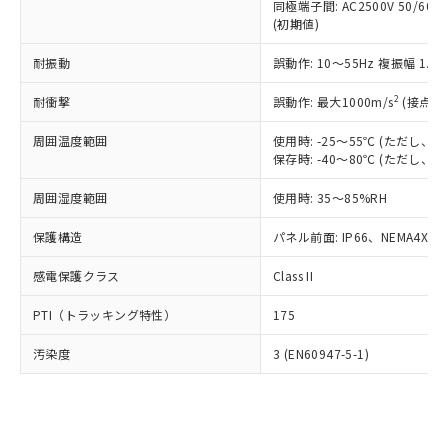
類(PBB) 1000ppm以下、ポリ臭化ジフェニルエーテル類
同極端子間: AC2500V 50/60
Cr(Ⅵ)(六価クロム) : 1000ppm、 PBBs(ポリ臭化ビフェ
とります。
了承ください。
(PBDE) 1000ppm以下、フタル酸ビス(2-エチルヘキシ
○
一定数以上の在庫あり
ニル類) : 1000ppm、 PBDEs(ポリ臭化ジフェニルエーテ
(初期値)
当社は規制貨物を破棄する場合は、完
ル) (DEHP)(別名：DOP) 1000ppm以下、フタル酸ブチ
正式な納期状況および標準価格はお客
ル類) : 1000ppm、
ルベンジル（BBP） 1000ppm以下、フタル酸ジブチル
全に破砕するなど、違法に輸出されな
DBP(フタル酸ジブチル) : 1000ppm、 DIBP(フタル酸ジ
様のお取引先、またはお客様担当のオ
耐振動
誤動作: 10～55Hz 複振幅 1.
（DBP） 1000ppm以下、フタル酸ジイソブチル
イソブチル) : 1000ppm、 BBP(フタル酸ブチルベンジ
△
一定数には満たないが在庫あり
いよう必要な手段を講じます。
ムロン制御機器販売店・当社販売員に
(DIBP) 1000ppm以下
ル) : 1000ppm、
当社は貴社製品を、核兵器、ミサイ
但し、RoHS指令で産業用監視および制御機器に対する
DEHP(フタル酸ビス(2-エチルヘキシル)) : 1000ppm
ご相談ください。
2
耐衝撃
誤動作: 最大1000m/s
(接点開
適用除外項目は除く。
ル、化学兵器、生物兵器またはその他
－
在庫なし(最新の在庫状況につ
オムロン制御機器販売店や当社販売拠
フタル酸エステル類の４物質については閾値を超える意
武器並びにこれらの製造装置等に一切
いては、お客様のお取引先、ま
図的な使用がないことを確認しています。
点は「
販売ネットワーク
」をご確認
周囲温度範囲
使用時: -25～55℃ (ただし
※2 環境保護使用期限
使用いたしません。
たはお客様担当のオムロン制御
保存時: -40～80℃ (ただし
ください。
当社は、貴社製品を第三者に販売する
機器販売店・当社販売員にご確
在庫状況および標準価格結果を当社の
※2 対応予定月
「ｅ」：有害物質（10物質）のすべてが基
場合は、上記1、2および3の内容を当
周囲湿度範囲
使用時: 35～85%RH
認ください)
事前の承諾なく第三者に漏洩または開
準値以下であることを示します。
該第三者に通知します。また当社は、
示しないようお願いします。
部品在庫の切り替え状況などにより、予定
「10」：通常の使用状況下において有害物
保護構造
パネル前面: IP66、NEMA4X, N
販売先および販売に係わる関係者が違
マイパーツ機能（部品リスト作成サー
空
受注生産機種、また在庫状況の
月が前後することがあります。
質が外部に漏えいし、環境に深刻な影響を
法に輸出するおそれがある場合は、取
ビス）をご利用いただくには、I-Web
白
情報を公開していない機種
感電保護クラス
Class II
及ぼさない年数を意味します。
り引きをいたしません。
メンバーズにご登録されている必要が
「－」：未確認です。当社販売部門へお問
あります。
PTI（トラッキング特性）
175
い合わせください。
お客様が当ウェブサイト上で当社にご
※3 非含有証明書ダウンロード
登録された部品リストについて、当社
汚染度
3 (EN60947-5-1)
および当社の共同利用者が、当社の製
下記の非含有証明書をダウンロードするこ
品・サービスに関するお客様との取
とができます。
合意する
キャンセル
引・商談に必要な範囲で利用すること
をご了承ください。