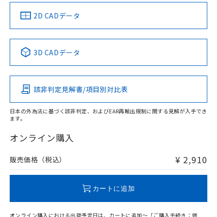
（イギリス
（ノルウェー
（フランス
（韓国
船舶規格）
船舶規格）
船舶規格）
船舶規格
中国 RoHS
注意事項・凡例
2D CADデータ
No
No
No
No
中国 RoHS表
※1 ※2
3D CADデータ
この製品の規格認証/適合状況ページへ
Pb
Hg
Cd
Cr(VI)
その他の認証はこちらのページからご検索ください
該非判定見解書/項目別対比表
X
O
O
O
日本の外為法に基づく該非判定、およびEAR再輸出規制に関する見解が入手でき
ます。
"対応済み"や非含有の記載がされた商品であっても、流通
在庫等で未対応品が混在する可能性があります。
オンライン購入
非含有品が必要な際は、弊社営業部門もしくは販売店へお
問い合わせください。
¥ 2,910
販売価格（税込）
この製品のRoHS/REACH対応状況ページへ
カートに追加
オンライン購入における出荷予定日は、カートに追加～「ご購入手続き：価