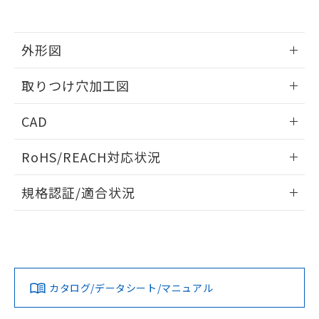
EU RoHS指令（10物質）の非含有証明書
※当社の共同利用者とは、
"個人情報
51物質の非含有証明書（当社基準）
の共同利用に関して"
の「1.共同利
※本証明書は発行日時点で非含有を証明す
用者の範囲」に記載されている法人を
るもので、過去に遡って非含有を証明する
外形図
指します。
ものではありません。
また、RoHS指令のフタル酸エステル類４
情報更新：2026/05/21
取りつけ穴加工図
物質の対応では、対応完了までの期間は出
荷製品に未対応品が混在することから備考
情報更新：2026/05/21
CAD
欄に対応日を記載しておりました。
既に当社にて対応品への在庫切替を完了
ログイン/会員登録いただくと、CADデータをダウンロー
していることから、特段のことがない限
RoHS/REACH対応状況
ドすることができます。
り、2022年1月12日より割愛しておりま
す。
情報更新：2026/7/29
規格認証/適合状況
ログイン/会員登録
EU RoHS
注意事項・凡例
UL認証
CSA認証
CEマーキング
Yes
Yes
Yes
対応状況
対応予定月
※1
※2
ダウンロードデータをご利用いただく前に、以下を必ずお読
みください。
カタログ/データシート/マニュアル
対応済み
ソフトウェアの使用条件
LR型式承認
DNV型式承認
BV型式承認
KR型式承