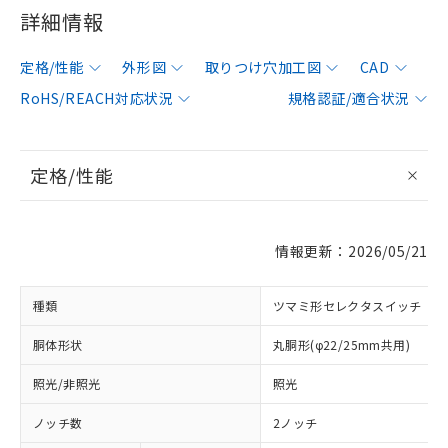
詳細情報
定格/性能
外形図
取りつけ穴加工図
CAD
RoHS/REACH対応状況
規格認証/適合状況
定格/性能
情報更新：2026/05/21
種類
ツマミ形セレクタスイッチ
胴体形状
丸胴形(φ22/25mm共用)
照光/非照光
照光
ノッチ数
2ノッチ