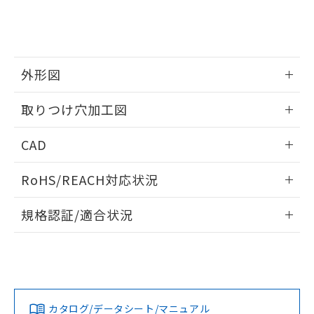
をご了承ください。
EU RoHS指令（10物質）の非含有証明書
※当社の共同利用者とは、
"個人情報
51物質の非含有証明書（当社基準）
の共同利用に関して"
の「1.共同利
※本証明書は発行日時点で非含有を証明す
用者の範囲」に記載されている法人を
るもので、過去に遡って非含有を証明する
指します。
ものではありません。
外形図
また、RoHS指令のフタル酸エステル類４
情報更新：2026/05/21
物質の対応では、対応完了までの期間は出
取りつけ穴加工図
荷製品に未対応品が混在することから備考
欄に対応日を記載しておりました。
情報更新：2026/05/21
CAD
既に当社にて対応品への在庫切替を完了
していることから、特段のことがない限
ログイン/会員登録いただくと、CADデータをダウンロー
り、2022年1月12日より割愛しておりま
RoHS/REACH対応状況
ドすることができます。
す。
情報更新：2026/7/29
規格認証/適合状況
ログイン/会員登録
EU RoHS
注意事項・凡例
UL認証
CSA認証
CEマーキング
Yes
Yes
Yes
対応状況
対応予定月
※1
※2
ダウンロードデータをご利用いただく前に、以下を必ずお読
みください。
カタログ/データシート/マニュアル
対応済み