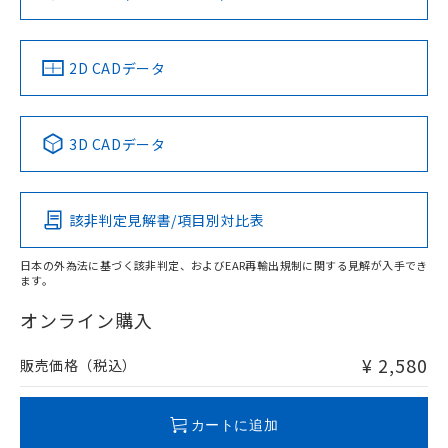
ソフトウェアの使用条件
LR型式承認
DNV型式承認
BV型式承認
KR型式承
（イギリス
（ノルウェー
（フランス
（韓国
船舶規格）
船舶規格）
船舶規格）
船舶規格
中国 RoHS
注意事項・凡例
2D CADデータ
No
No
No
No
中国 RoHS表
※1 ※2
3D CADデータ
この製品の規格認証/適合状況ページへ
Pb
Hg
Cd
Cr(VI)
その他の認証はこちらのページからご検索ください
該非判定見解書/項目別対比表
O
O
O
O
日本の外為法に基づく該非判定、およびEAR再輸出規制に関する見解が入手でき
ます。
"対応済み"や非含有の記載がされた商品であっても、流通
在庫等で未対応品が混在する可能性があります。
オンライン購入
非含有品が必要な際は、弊社営業部門もしくは販売店へお
問い合わせください。
¥ 2,580
販売価格（税込）
この製品のRoHS/REACH対応状況ページへ
カートに追加