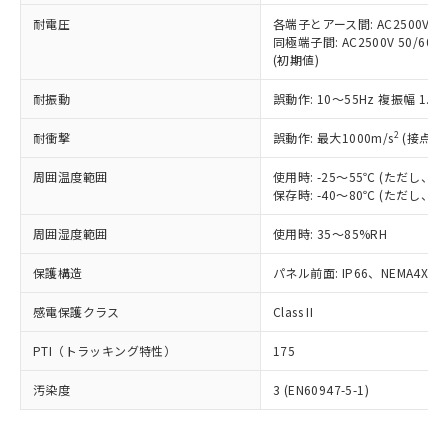
可)を取得するなどの必要な手続きを
六価クロム(Cr(Ⅵ)) 1000ppm以下、ポリ臭化ビフェニル
ム) : 100ppm、
準価格とは異なる場合があることをご
類(PBB) 1000ppm以下、ポリ臭化ジフェニルエーテル類
耐電圧
各端子とアース間: AC2500V 50/
Cr(Ⅵ)(六価クロム) : 1000ppm、 PBBs(ポリ臭化ビフェ
とります。
了承ください。
(PBDE) 1000ppm以下、フタル酸ビス(2-エチルヘキシ
○
一定数以上の在庫あり
ニル類) : 1000ppm、 PBDEs(ポリ臭化ジフェニルエーテ
同極端子間: AC2500V 50/60
当社は規制貨物を破棄する場合は、完
ル) (DEHP)(別名：DOP) 1000ppm以下、フタル酸ブチ
正式な納期状況および標準価格はお客
ル類) : 1000ppm、
(初期値)
ルベンジル（BBP） 1000ppm以下、フタル酸ジブチル
全に破砕するなど、違法に輸出されな
DBP(フタル酸ジブチル) : 1000ppm、 DIBP(フタル酸ジ
様のお取引先、またはお客様担当のオ
（DBP） 1000ppm以下、フタル酸ジイソブチル
イソブチル) : 1000ppm、 BBP(フタル酸ブチルベンジ
△
一定数には満たないが在庫あり
いよう必要な手段を講じます。
ムロン制御機器販売店・当社販売員に
(DIBP) 1000ppm以下
耐振動
誤動作: 10～55Hz 複振幅 1.
ル) : 1000ppm、
当社は貴社製品を、核兵器、ミサイ
但し、RoHS指令で産業用監視および制御機器に対する
DEHP(フタル酸ビス(2-エチルヘキシル)) : 1000ppm
ご相談ください。
適用除外項目は除く。
ル、化学兵器、生物兵器またはその他
－
在庫なし(最新の在庫状況につ
2
オムロン制御機器販売店や当社販売拠
耐衝撃
誤動作: 最大1000m/s
(接点開
フタル酸エステル類の４物質については閾値を超える意
武器並びにこれらの製造装置等に一切
いては、お客様のお取引先、ま
図的な使用がないことを確認しています。
点は「
販売ネットワーク
」をご確認
※2 環境保護使用期限
使用いたしません。
たはお客様担当のオムロン制御
周囲温度範囲
使用時: -25～55℃ (ただし
ください。
当社は、貴社製品を第三者に販売する
保存時: -40～80℃ (ただし
機器販売店・当社販売員にご確
在庫状況および標準価格結果を当社の
※2 対応予定月
「ｅ」：有害物質（10物質）のすべてが基
場合は、上記1、2および3の内容を当
認ください)
事前の承諾なく第三者に漏洩または開
準値以下であることを示します。
周囲湿度範囲
使用時: 35～85%RH
該第三者に通知します。また当社は、
示しないようお願いします。
部品在庫の切り替え状況などにより、予定
「10」：通常の使用状況下において有害物
販売先および販売に係わる関係者が違
マイパーツ機能（部品リスト作成サー
空
受注生産機種、また在庫状況の
保護構造
パネル前面: IP66、NEMA4X, N
月が前後することがあります。
質が外部に漏えいし、環境に深刻な影響を
法に輸出するおそれがある場合は、取
ビス）をご利用いただくには、I-Web
白
情報を公開していない機種
及ぼさない年数を意味します。
り引きをいたしません。
メンバーズにご登録されている必要が
感電保護クラス
Class II
「－」：未確認です。当社販売部門へお問
あります。
い合わせください。
お客様が当ウェブサイト上で当社にご
PTI（トラッキング特性）
175
※3 非含有証明書ダウンロード
登録された部品リストについて、当社
および当社の共同利用者が、当社の製
汚染度
3 (EN60947-5-1)
下記の非含有証明書をダウンロードするこ
品・サービスに関するお客様との取
とができます。
合意する
キャンセル
引・商談に必要な範囲で利用すること