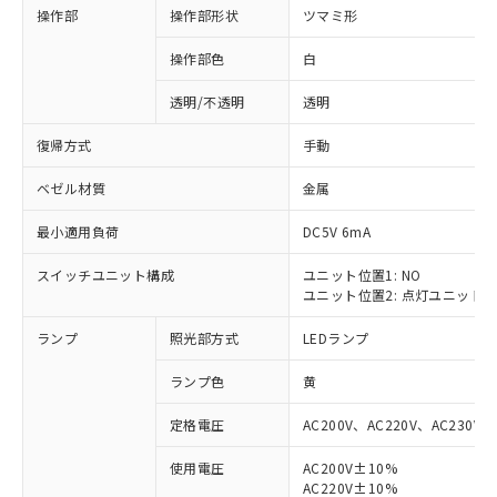
操作部
操作部形状
ツマミ形
操作部色
白
透明/不透明
透明
復帰方式
手動
ベゼル材質
金属
最小適用負荷
DC5V 6mA
スイッチユニット構成
ユニット位置1: NO
ユニット位置2: 点灯ユニット
ランプ
照光部方式
LEDランプ
ランプ色
黄
定格電圧
AC200V、AC220V、AC230V、
使用電圧
AC200V±10%
※1 対応状況
AC220V±10%