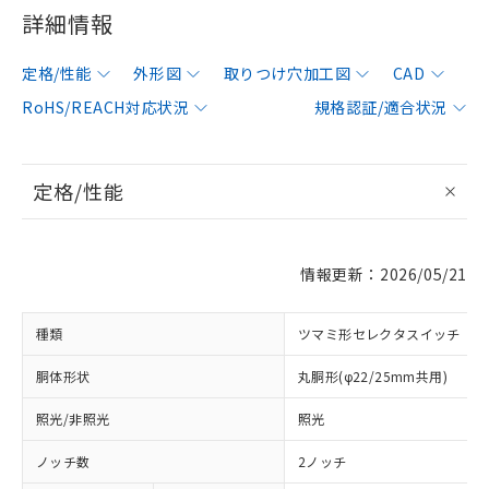
詳細情報
定格/性能
外形図
取りつけ穴加工図
CAD
RoHS/REACH対応状況
規格認証/適合状況
定格/性能
情報更新：2026/05/21
種類
ツマミ形セレクタスイッチ
胴体形状
丸胴形(φ22/25mm共用)
照光/非照光
照光
ノッチ数
2ノッチ