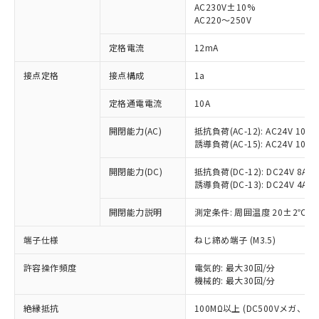
AC230V±10%
AC220～250V
対応済み：EU RoHS指令（10物質）の
非含有に対応した製品が提供可能な商品で
定格電流
12mA
す。
対応予定：EU RoHS指令（10物質）の非含
接点定格
接点構成
1a
ご利用条件
有に対応した製品に切り替える予定のある
商品です。
定格通電電流
10A
対応予定なし：EU RoHS指令（10物質）の
以下の条件をお読みいただき、同意のうえ
非含有に非対応の商品で、対応品を出す予
開閉能力(AC)
抵抗負荷(AC-12): AC24V 10A/A
ご利用ください。
定はありません。
誘導負荷(AC-15): AC24V 10A/AC
調査・確認中：EU RoHS指令（10物質）の
本サービスは、当社制御機器事業取扱
※1 中国RoHS○×表
非含有の対応状況を調査中または確認中の
開閉能力(DC)
抵抗負荷(DC-12): DC24V 8A/DC
商品の当社在庫状況および標準価格
誘導負荷(DC-13): DC24V 4A/DC
商品です。
(税抜)を提供させていただくもので
「○」：最大均質材料含有率が中国RoHSの
非該当品：ライセンス料など無形物で、有
す。
開閉能力説明
測定条件: 周囲温度 20±2℃、
基準値以下であることを示します。
害物質有無と関係のない商品です。
当社制御機器事業取扱商品の中には、
「×」：最大均質材料含有率が中国RoHSの
仕入先様の事情により、非含有部品として
本サービスの対象外となる商品もある
端子仕様
ねじ締め端子 (M3.5)
基準値を超えていることを示します。
いたものが、含有品と判明した場合などや
当社は、これら貴社製品のうち、外国
ことをご了承ください。
「－」：未確認です。当社販売部門へお問
むを得ず変更することがあります。
為替および外国貿易法に定める商品
在庫状況および標準価格照会結果は、
許容操作頻度
電気的: 最大30回/分
い合わせください。
（以下｢規制貨物等」という）を輸出
機械的: 最大30回/分
記載している更新日時点での社内デー
*EU RoHS指令（10物質）：
または国外への提供する場合は、日本
記
タに基づき作成されるものであり、閲
説明
鉛(Pb) 1000ppm以下、 水銀(Hg) 1000ppm以下、 カド
*中国RoHS10物質の基準値 (GB/T26572)：
国政府の輸出許可(または役務取引許
絶縁抵抗
100MΩ以上 (DC500Vメガ、
号
覧された時点での実際の在庫および標
ミウム(Cd) 100ppm以下、
Pb(鉛) :1000ppm、 Hg(水銀) : 1000ppm、 Cd(カドミウ