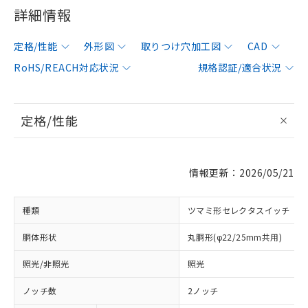
詳細情報
定格/性能
外形図
取りつけ穴加工図
CAD
RoHS/REACH対応状況
規格認証/適合状況
定格/性能
情報更新：2026/05/21
種類
ツマミ形セレクタスイッチ
胴体形状
丸胴形(φ22/25mm共用)
照光/非照光
照光
ノッチ数
2ノッチ