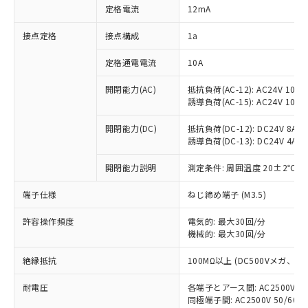
対応済み：EU RoHS指令（10物質）の
定格電流
12mA
非含有に対応した製品が提供可能な商品で
す。
接点定格
接点構成
1a
対応予定：EU RoHS指令（10物質）の非含
ご利用条件
有に対応した製品に切り替える予定のある
定格通電電流
10A
商品です。
対応予定なし：EU RoHS指令（10物質）の
開閉能力(AC)
抵抗負荷(AC-12): AC24V 10A/A
以下の条件をお読みいただき、同意のうえ
誘導負荷(AC-15): AC24V 10A/AC
非含有に非対応の商品で、対応品を出す予
ご利用ください。
定はありません。
開閉能力(DC)
抵抗負荷(DC-12): DC24V 8A/DC
調査・確認中：EU RoHS指令（10物質）の
本サービスは、当社制御機器事業取扱
誘導負荷(DC-13): DC24V 4A/DC
※1 中国RoHS○×表
非含有の対応状況を調査中または確認中の
商品の当社在庫状況および標準価格
商品です。
(税抜)を提供させていただくもので
開閉能力説明
測定条件: 周囲温度 20±2℃、
「○」：最大均質材料含有率が中国RoHSの
非該当品：ライセンス料など無形物で、有
す。
基準値以下であることを示します。
害物質有無と関係のない商品です。
端子仕様
ねじ締め端子 (M3.5)
当社制御機器事業取扱商品の中には、
「×」：最大均質材料含有率が中国RoHSの
仕入先様の事情により、非含有部品として
本サービスの対象外となる商品もある
基準値を超えていることを示します。
いたものが、含有品と判明した場合などや
当社は、これら貴社製品のうち、外国
許容操作頻度
電気的: 最大30回/分
ことをご了承ください。
「－」：未確認です。当社販売部門へお問
むを得ず変更することがあります。
機械的: 最大30回/分
為替および外国貿易法に定める商品
在庫状況および標準価格照会結果は、
い合わせください。
（以下｢規制貨物等」という）を輸出
記載している更新日時点での社内デー
絶縁抵抗
100MΩ以上 (DC500Vメガ、
*EU RoHS指令（10物質）：
または国外への提供する場合は、日本
記
タに基づき作成されるものであり、閲
説明
鉛(Pb) 1000ppm以下、 水銀(Hg) 1000ppm以下、 カド
*中国RoHS10物質の基準値 (GB/T26572)：
国政府の輸出許可(または役務取引許
号
覧された時点での実際の在庫および標
ミウム(Cd) 100ppm以下、
Pb(鉛) :1000ppm、 Hg(水銀) : 1000ppm、 Cd(カドミウ
耐電圧
各端子とアース間: AC2500V 50/
可)を取得するなどの必要な手続きを
六価クロム(Cr(Ⅵ)) 1000ppm以下、ポリ臭化ビフェニル
ム) : 100ppm、
準価格とは異なる場合があることをご
同極端子間: AC2500V 50/60
類(PBB) 1000ppm以下、ポリ臭化ジフェニルエーテル類
Cr(Ⅵ)(六価クロム) : 1000ppm、 PBBs(ポリ臭化ビフェ