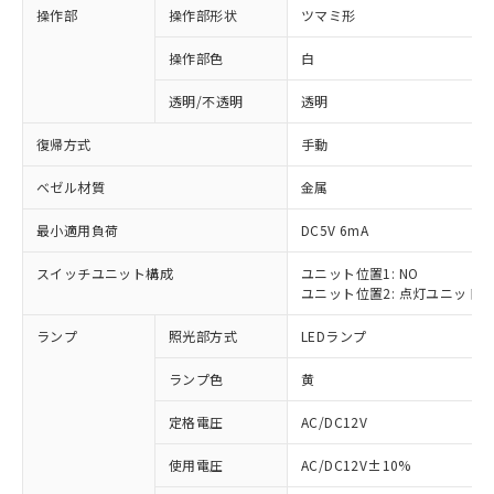
操作部
操作部形状
ツマミ形
操作部色
白
透明/不透明
透明
復帰方式
手動
ベゼル材質
金属
最小適用負荷
DC5V 6mA
スイッチユニット構成
ユニット位置1: NO
ユニット位置2: 点灯ユニット
ランプ
照光部方式
LEDランプ
ランプ色
黄
定格電圧
AC/DC12V
※1 対応状況
使用電圧
AC/DC12V±10%