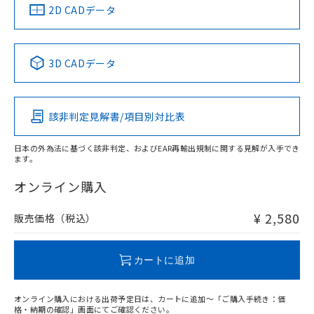
船舶規格）
船舶規格）
船舶規格）
船舶規格
中国 RoHS
注意事項・凡例
2D CADデータ
No
No
No
No
中国 RoHS表
※1 ※2
3D CADデータ
この製品の規格認証/適合状況ページへ
Pb
Hg
Cd
Cr(VI)
その他の認証はこちらのページからご検索ください
該非判定見解書/項目別対比表
X
O
O
O
日本の外為法に基づく該非判定、およびEAR再輸出規制に関する見解が入手でき
ます。
"対応済み"や非含有の記載がされた商品であっても、流通
在庫等で未対応品が混在する可能性があります。
オンライン購入
非含有品が必要な際は、弊社営業部門もしくは販売店へお
問い合わせください。
¥ 2,580
販売価格（税込）
この製品のRoHS/REACH対応状況ページへ
カートに追加
オンライン購入における出荷予定日は、カートに追加～「ご購入手続き：価
格・納期の確認」画面にてご確認ください。