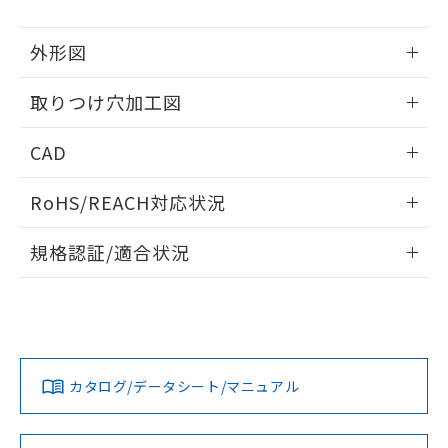
51物質の非含有証明書（当社基準）
の共同利用に関して"
の「1.共同利
※本証明書は発行日時点で非含有を証明す
用者の範囲」に記載されている法人を
外形図
るもので、過去に遡って非含有を証明する
指します。
ものではありません。
情報更新：2026/05/21
また、RoHS指令のフタル酸エステル類４
取りつけ穴加工図
物質の対応では、対応完了までの期間は出
情報更新：2026/05/21
荷製品に未対応品が混在することから備考
CAD
欄に対応日を記載しておりました。
既に当社にて対応品への在庫切替を完了
ログイン/会員登録いただくと、CADデータをダウンロー
RoHS/REACH対応状況
していることから、特段のことがない限
ドすることができます。
り、2022年1月12日より割愛しておりま
情報更新：2026/7/29
す。
規格認証/適合状況
ログイン/会員登録
EU RoHS
注意事項・凡例
UL認証
CSA認証
CEマーキング
Yes
Yes
Yes
対応状況
対応予定月
※1
※2
ダウンロードデータをご利用いただく前に、以下を必ずお読
みください。
カタログ/データシート/マニュアル
対応済み
ソフトウェアの使用条件
LR型式承認
DNV型式承認
BV型式承認
KR型式承
（イギリス
（ノルウェー
（フランス
（韓国