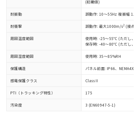
とります。
了承ください。
(初期値)
(PBDE) 1000ppm以下、フタル酸ビス(2-エチルヘキシ
○
一定数以上の在庫あり
ニル類) : 1000ppm、 PBDEs(ポリ臭化ジフェニルエーテ
当社は規制貨物を破棄する場合は、完
ル) (DEHP)(別名：DOP) 1000ppm以下、フタル酸ブチ
正式な納期状況および標準価格はお客
ル類) : 1000ppm、
ルベンジル（BBP） 1000ppm以下、フタル酸ジブチル
全に破砕するなど、違法に輸出されな
DBP(フタル酸ジブチル) : 1000ppm、 DIBP(フタル酸ジ
耐振動
誤動作: 10～55Hz 複振幅 1.
様のお取引先、またはお客様担当のオ
（DBP） 1000ppm以下、フタル酸ジイソブチル
イソブチル) : 1000ppm、 BBP(フタル酸ブチルベンジ
△
一定数には満たないが在庫あり
いよう必要な手段を講じます。
ムロン制御機器販売店・当社販売員に
(DIBP) 1000ppm以下
ル) : 1000ppm、
2
当社は貴社製品を、核兵器、ミサイ
耐衝撃
誤動作: 最大1000m/s
(接点開
但し、RoHS指令で産業用監視および制御機器に対する
DEHP(フタル酸ビス(2-エチルヘキシル)) : 1000ppm
ご相談ください。
適用除外項目は除く。
ル、化学兵器、生物兵器またはその他
－
在庫なし(最新の在庫状況につ
オムロン制御機器販売店や当社販売拠
フタル酸エステル類の４物質については閾値を超える意
周囲温度範囲
使用時: -25～55℃ (ただし
武器並びにこれらの製造装置等に一切
いては、お客様のお取引先、ま
図的な使用がないことを確認しています。
点は「
販売ネットワーク
」をご確認
保存時: -40～80℃ (ただし
※2 環境保護使用期限
使用いたしません。
たはお客様担当のオムロン制御
ください。
当社は、貴社製品を第三者に販売する
機器販売店・当社販売員にご確
在庫状況および標準価格結果を当社の
周囲湿度範囲
使用時: 35～85%RH
※2 対応予定月
「ｅ」：有害物質（10物質）のすべてが基
場合は、上記1、2および3の内容を当
認ください)
事前の承諾なく第三者に漏洩または開
準値以下であることを示します。
該第三者に通知します。また当社は、
示しないようお願いします。
保護構造
パネル前面: IP66、NEMA4X, N
部品在庫の切り替え状況などにより、予定
「10」：通常の使用状況下において有害物
販売先および販売に係わる関係者が違
マイパーツ機能（部品リスト作成サー
空
受注生産機種、また在庫状況の
月が前後することがあります。
質が外部に漏えいし、環境に深刻な影響を
法に輸出するおそれがある場合は、取
ビス）をご利用いただくには、I-Web
感電保護クラス
Class II
白
情報を公開していない機種
及ぼさない年数を意味します。
り引きをいたしません。
メンバーズにご登録されている必要が
「－」：未確認です。当社販売部門へお問
PTI（トラッキング特性）
175
あります。
い合わせください。
お客様が当ウェブサイト上で当社にご
※3 非含有証明書ダウンロード
汚染度
3 (EN60947-5-1)
登録された部品リストについて、当社
および当社の共同利用者が、当社の製
下記の非含有証明書をダウンロードするこ
品・サービスに関するお客様との取
とができます。
合意する
キャンセル
引・商談に必要な範囲で利用すること
をご了承ください。
EU RoHS指令（10物質）の非含有証明書
※当社の共同利用者とは、
"個人情報