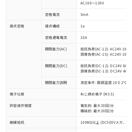
AC100～130V
対応済み：EU RoHS指令（10物質）の
非含有に対応した製品が提供可能な商品で
定格電流
5mA
す。
対応予定：EU RoHS指令（10物質）の非含
接点定格
接点構成
1a
ご利用条件
有に対応した製品に切り替える予定のある
商品です。
定格通電電流
10A
対応予定なし：EU RoHS指令（10物質）の
以下の条件をお読みいただき、同意のうえ
開閉能力(AC)
抵抗負荷(AC-12): AC24V 10A/A
非含有に非対応の商品で、対応品を出す予
ご利用ください。
誘導負荷(AC-15): AC24V 10A/AC
定はありません。
調査・確認中：EU RoHS指令（10物質）の
本サービスは、当社制御機器事業取扱
開閉能力(DC)
抵抗負荷(DC-12): DC24V 8A/DC
※1 中国RoHS○×表
非含有の対応状況を調査中または確認中の
商品の当社在庫状況および標準価格
誘導負荷(DC-13): DC24V 4A/DC
商品です。
(税抜)を提供させていただくもので
「○」：最大均質材料含有率が中国RoHSの
非該当品：ライセンス料など無形物で、有
開閉能力説明
測定条件: 周囲温度 20±2℃、
す。
基準値以下であることを示します。
害物質有無と関係のない商品です。
当社制御機器事業取扱商品の中には、
「×」：最大均質材料含有率が中国RoHSの
仕入先様の事情により、非含有部品として
端子仕様
ねじ締め端子 (M3.5)
本サービスの対象外となる商品もある
基準値を超えていることを示します。
いたものが、含有品と判明した場合などや
当社は、これら貴社製品のうち、外国
ことをご了承ください。
「－」：未確認です。当社販売部門へお問
むを得ず変更することがあります。
許容操作頻度
電気的: 最大30回/分
為替および外国貿易法に定める商品
在庫状況および標準価格照会結果は、
い合わせください。
機械的: 最大30回/分
（以下｢規制貨物等」という）を輸出
記載している更新日時点での社内デー
*EU RoHS指令（10物質）：
または国外への提供する場合は、日本
記
タに基づき作成されるものであり、閲
説明
絶縁抵抗
100MΩ以上 (DC500Vメガ、
鉛(Pb) 1000ppm以下、 水銀(Hg) 1000ppm以下、 カド
*中国RoHS10物質の基準値 (GB/T26572)：
国政府の輸出許可(または役務取引許
号
覧された時点での実際の在庫および標
ミウム(Cd) 100ppm以下、
Pb(鉛) :1000ppm、 Hg(水銀) : 1000ppm、 Cd(カドミウ
可)を取得するなどの必要な手続きを
六価クロム(Cr(Ⅵ)) 1000ppm以下、ポリ臭化ビフェニル
ム) : 100ppm、