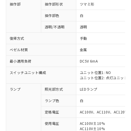
操作部
操作部形状
ツマミ形
操作部色
白
透明/不透明
透明
復帰方式
手動
ベゼル材質
金属
最小適用負荷
DC5V 6mA
スイッチユニット構成
ユニット位置1: NO
ユニット位置2: 点灯ユニット
ランプ
照光部方式
LEDランプ
ランプ色
白
定格電圧
AC100V、AC110V、AC120V
使用電圧
AC100V±10%
※1 対応状況
AC110V±10%