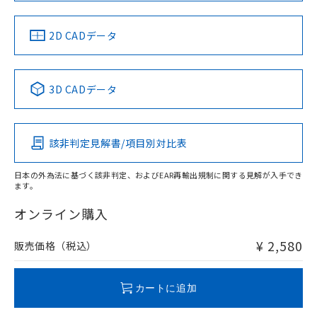
LR型式承認
DNV型式承認
BV型式承認
KR型式承
（イギリス
（ノルウェー
（フランス
（韓国
船舶規格）
船舶規格）
船舶規格）
船舶規格
中国 RoHS
注意事項・凡例
2D CADデータ
No
No
No
No
中国 RoHS表
※1 ※2
3D CADデータ
この製品の規格認証/適合状況ページへ
Pb
Hg
Cd
Cr(VI)
その他の認証はこちらのページからご検索ください
該非判定見解書/項目別対比表
O
O
O
O
日本の外為法に基づく該非判定、およびEAR再輸出規制に関する見解が入手でき
ます。
"対応済み"や非含有の記載がされた商品であっても、流通
在庫等で未対応品が混在する可能性があります。
オンライン購入
非含有品が必要な際は、弊社営業部門もしくは販売店へお
問い合わせください。
¥ 2,580
販売価格（税込）
この製品のRoHS/REACH対応状況ページへ
カートに追加