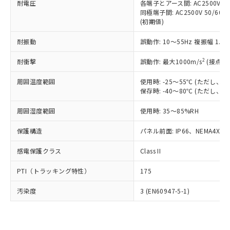
準価格とは異なる場合があることをご
耐電圧
各端子とアース間: AC2500V 50/
類(PBB) 1000ppm以下、ポリ臭化ジフェニルエーテル類
Cr(Ⅵ)(六価クロム) : 1000ppm、 PBBs(ポリ臭化ビフェ
とります。
了承ください。
同極端子間: AC2500V 50/60
(PBDE) 1000ppm以下、フタル酸ビス(2-エチルヘキシ
○
一定数以上の在庫あり
ニル類) : 1000ppm、 PBDEs(ポリ臭化ジフェニルエーテ
当社は規制貨物を破棄する場合は、完
(初期値)
ル) (DEHP)(別名：DOP) 1000ppm以下、フタル酸ブチ
正式な納期状況および標準価格はお客
ル類) : 1000ppm、
ルベンジル（BBP） 1000ppm以下、フタル酸ジブチル
全に破砕するなど、違法に輸出されな
DBP(フタル酸ジブチル) : 1000ppm、 DIBP(フタル酸ジ
様のお取引先、またはお客様担当のオ
（DBP） 1000ppm以下、フタル酸ジイソブチル
イソブチル) : 1000ppm、 BBP(フタル酸ブチルベンジ
△
一定数には満たないが在庫あり
いよう必要な手段を講じます。
耐振動
誤動作: 10～55Hz 複振幅 1.
ムロン制御機器販売店・当社販売員に
(DIBP) 1000ppm以下
ル) : 1000ppm、
当社は貴社製品を、核兵器、ミサイ
但し、RoHS指令で産業用監視および制御機器に対する
DEHP(フタル酸ビス(2-エチルヘキシル)) : 1000ppm
ご相談ください。
適用除外項目は除く。
2
耐衝撃
誤動作: 最大1000m/s
(接点開
ル、化学兵器、生物兵器またはその他
－
在庫なし(最新の在庫状況につ
オムロン制御機器販売店や当社販売拠
フタル酸エステル類の４物質については閾値を超える意
武器並びにこれらの製造装置等に一切
いては、お客様のお取引先、ま
図的な使用がないことを確認しています。
点は「
販売ネットワーク
」をご確認
周囲温度範囲
使用時: -25～55℃ (ただし
※2 環境保護使用期限
使用いたしません。
たはお客様担当のオムロン制御
ください。
保存時: -40～80℃ (ただし
当社は、貴社製品を第三者に販売する
機器販売店・当社販売員にご確
在庫状況および標準価格結果を当社の
※2 対応予定月
「ｅ」：有害物質（10物質）のすべてが基
場合は、上記1、2および3の内容を当
認ください)
事前の承諾なく第三者に漏洩または開
周囲湿度範囲
使用時: 35～85%RH
準値以下であることを示します。
該第三者に通知します。また当社は、
示しないようお願いします。
部品在庫の切り替え状況などにより、予定
「10」：通常の使用状況下において有害物
販売先および販売に係わる関係者が違
マイパーツ機能（部品リスト作成サー
保護構造
パネル前面: IP66、NEMA4X, N
空
受注生産機種、また在庫状況の
月が前後することがあります。
質が外部に漏えいし、環境に深刻な影響を
法に輸出するおそれがある場合は、取
ビス）をご利用いただくには、I-Web
白
情報を公開していない機種
及ぼさない年数を意味します。
り引きをいたしません。
感電保護クラス
Class II
メンバーズにご登録されている必要が
「－」：未確認です。当社販売部門へお問
あります。
い合わせください。
PTI（トラッキング特性）
175
お客様が当ウェブサイト上で当社にご
※3 非含有証明書ダウンロード
登録された部品リストについて、当社
汚染度
3 (EN60947-5-1)
および当社の共同利用者が、当社の製
下記の非含有証明書をダウンロードするこ
品・サービスに関するお客様との取
とができます。
合意する
キャンセル
引・商談に必要な範囲で利用すること
をご了承ください。