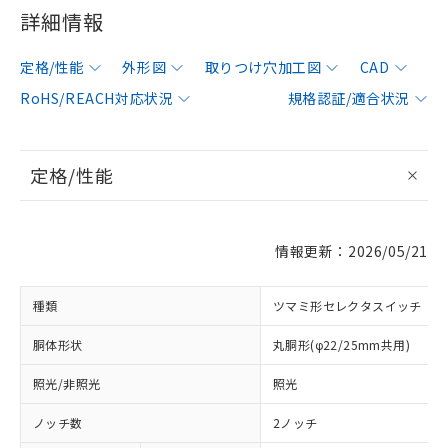
詳細情報
定格/性能
外形図
取りつけ穴加工図
CAD
RoHS/REACH対応状況
規格認証/適合状況
定格/性能
情報更新：2026/05/21
種類
ツマミ形セレクタスイッチ
胴体形状
丸胴形(φ22/25mm共用)
照光/非照光
照光
ノッチ数
2ノッチ