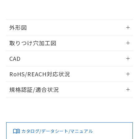
EU RoHS指令（10物質）の非含有証明書
※当社の共同利用者とは、
"個人情報
51物質の非含有証明書（当社基準）
の共同利用に関して"
の「1.共同利
※本証明書は発行日時点で非含有を証明す
用者の範囲」に記載されている法人を
るもので、過去に遡って非含有を証明する
指します。
外形図
ものではありません。
また、RoHS指令のフタル酸エステル類４
情報更新：2026/05/21
取りつけ穴加工図
物質の対応では、対応完了までの期間は出
荷製品に未対応品が混在することから備考
情報更新：2026/05/21
欄に対応日を記載しておりました。
CAD
既に当社にて対応品への在庫切替を完了
していることから、特段のことがない限
ログイン/会員登録いただくと、CADデータをダウンロー
RoHS/REACH対応状況
り、2022年1月12日より割愛しておりま
ドすることができます。
す。
情報更新：2026/7/29
規格認証/適合状況
ログイン/会員登録
EU RoHS
注意事項・凡例
UL認証
CSA認証
CEマーキング
Yes
Yes
Yes
対応状況
対応予定月
※1
※2
ダウンロードデータをご利用いただく前に、以下を必ずお読
みください。
カタログ/データシート/マニュアル
対応済み
ソフトウェアの使用条件