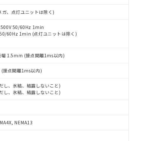
日時点で非含有を証明するもので、過去に遡って非含有を証明するも
令のフタル酸エステル類４物質の対応では、対応完了までの期間は出
00Vメガ、点灯ユニットは除く)
備考欄に対応日を記載しておりました。
品への在庫切替を完了していることから、特段のことがない限り、20
す。
0V 50/60Hz 1min
 50/60Hz 1min (点灯ユニットは除く)
振幅 1.5mm (接点開離1ms以内)
2
(接点開離1ms以内)
 (ただし、氷結、結露しないこと)
 (ただし、氷結、結露しないこと)
A4X, NEMA13