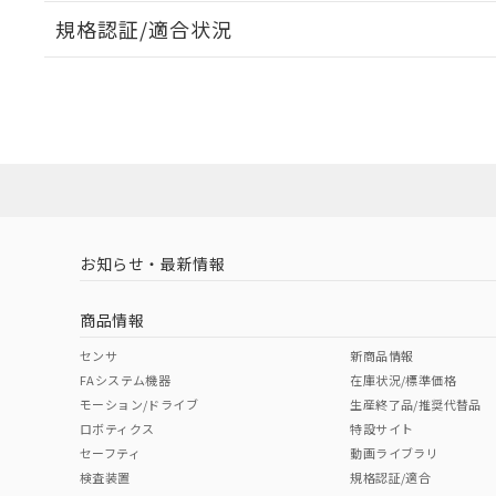
規格認証/適合状況
EU RoHS
注意事項・凡例
UL認証
CSA認証
CEマーキング
ダウンロードデータをご利用いただく前に、以下を必ずお読
Yes
Yes
Yes
対応状況
対応予定月
※1
※2
ソフトウェアの使用条件
対応済み
LR型式承認
DNV型式承認
BV型式承認
KR
（イギリス
（ノルウェー
（フランス
（
お知らせ・最新情報
中国 RoHS
注意事項・凡例
船舶規格）
船舶規格）
船舶規格）
船
商品情報
No
No
No
No
中国 RoHS表
※1 ※2
センサ
新商品情報
FAシステム機器
在庫状況/標準価格
Pb
Hg
Cd
Cr(V
モーション/ドライブ
生産終了品/推奨代替品
ロボティクス
特設サイト
セーフティ
動画ライブラリ
検査装置
規格認証/適合
O
O
O
O