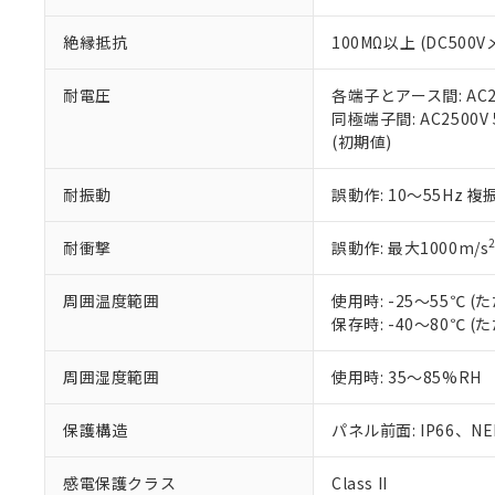
※本証明書は発行
また、RoHS指
絶縁抵抗
100MΩ以上 (DC5
混在することから
既に当社にて対応
り割愛しておりま
耐電圧
各端子とアース間: AC250
同極端子間: AC2500V
(初期値)
耐振動
誤動作: 10～55Hz 複
耐衝撃
誤動作: 最大1000m/s
周囲温度範囲
使用時: -25～55℃
保存時: -40～80℃
周囲湿度範囲
使用時: 35～85%RH
保護構造
パネル前面: IP66、NEM
感電保護クラス
Class II