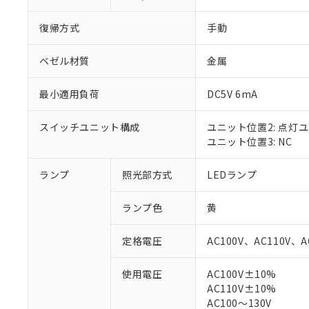
復帰方式
手動
ベゼル材質
金属
最小適用負荷
DC5V 6mA
スイッチユニット構成
ユニット位置2: 点灯
ユニット位置3: NC
ランプ
照光部方式
LEDランプ
※1 対応状況
ランプ色
黄
対応済み：EU
対応予定：EU R
定格電圧
AC100V、AC110V、A
対応予定なし：EU
調査・確認中：EU
ご利用条件
使用電圧
AC100V±10%
非該当品：ライセ
AC110V±10%
※1 中国RoHS
仕入先様の事情に
AC100～130V