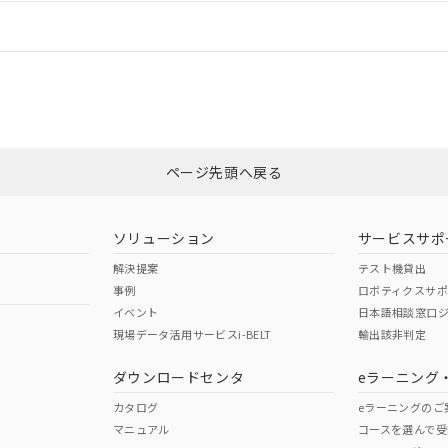
情報更新：
ログイン/会員登録
CCC認証
電波法
みください。
Yes
N/A
非含有証明書
※3
ページ先頭へ戻る
ダウンロードはこちら
型式承認
NK型式承認
ABS型式承認
韓国
（日本
（アメリカ
ソリューション
サービスサポ
舶規格）
船舶規格）
船舶規格）
解決提案
テスト機貸出
事例
ロボティクスサ
No
No
イベント
日本語相談窓口
現場データ活用サービスi-BELT
輸出該非判定
I)
PBBs
PBDEs
DBP
ダウンロードセンタ
eラーニング
この製品の規格認証/適合
その他の認証はこちらのページからご
カタログ
eラーニングのご
マニュアル
コースを選んで受
O
O
O