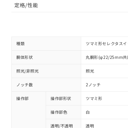
定格/性能
種類
ツマミ形セレクタスイ
胴体形状
丸胴形(φ22/25mm共
照光/非照光
照光
ノッチ数
2ノッチ
操作部
操作部形状
ツマミ形
操作部色
白
透明/不透明
透明