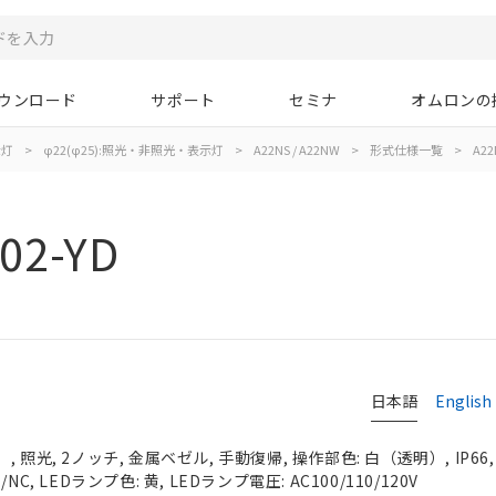
ウンロード
サポート
セミナ
オムロンの
示灯
>
φ22(φ25):照光・非照光・表示灯
>
A22NS / A22NW
>
形式仕様一覧
>
A22
02-YD
日本語
English
 照光, 2ノッチ, 金属ベゼル, 手動復帰, 操作部色: 白（透明）, IP66
C, LEDランプ色: 黄, LEDランプ電圧: AC100/110/120V