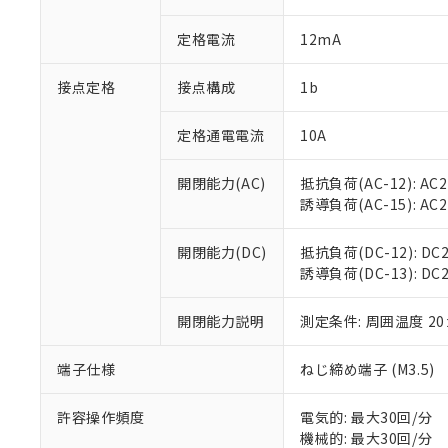
があります。
以下の条件をお読
「○」：最大均質
定格電流
12mA
「×」：最大均質
本サービスは
当社は、これ
*EU RoHS指令（10物
「－」：未確認で
鉛(Pb) 1000ppm以下、
くものです。
う）を輸出ま
記
説明
六価クロム(Cr(Ⅵ)) 1
接点定格
接点構成
1b
当社制御機器
などの必要な
フタル酸ビス(2-エチルヘ
号
*中国RoHS10物質の基準値 
ル（DBP） 1000ppm
在庫状況およ
当社は規制貨
Pb(鉛) :1000ppm、 Hg
但し、RoHS指令で産
のであり、閲
ます。
定格通電電流
10A
Cr(Ⅵ)(六価クロム) : 
フタル酸エステル類の４
○
一定数以
DBP(フタル酸ジブチル) :
い。
当社は貴社製
DEHP(フタル酸ビス(2-エ
正式な納期状
置等に一切使
開閉能力(AC)
抵抗負荷(AC-12): AC24
当社販売員に
※2 対応予定月
△
一定数に
当社は、貴社
誘導負荷(AC-15): AC24V
オムロン制御
また当社は、
※2 環境保護使
在庫状況およ
部品在庫の切り替
たしません。
－
在庫なし
開閉能力(DC)
抵抗負荷(DC-12): DC24
す。
「ｅ」：有害物質
機器販売
誘導負荷(DC-13): DC24
マイパーツ機
「10」：通常の
ている必要が
味します。
空
受注生産
お客様が当ウ
開閉能力説明
測定条件: 周囲温度 2
※3 非含有証明
「－」：未確認で
白
が、当社の製
さい。
下記の非含有証明
端子仕様
ねじ締め端子 (M3.5)
※当社の共同
いる法人を指
EU RoHS指令（
許容操作頻度
電気的: 最大30回/分
51物質の非含有証
機械的: 最大30回/分