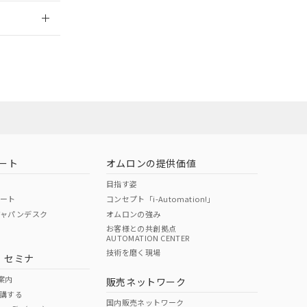
2026/7/29
ート
オムロンの提供価値
目指す姿
ポート
コンセプト「i-Automation!」
ジャパンデスク
オムロンの強み
お客様との共創拠点
AUTOMATION CENTER
DIBP
BBP
DEHP
環境保護
技術を磨く現場
・セミナ
状況ページへ
使用期限
検索ください
案内
販売ネットワーク
講する
O
O
O
e
国内販売ネットワーク