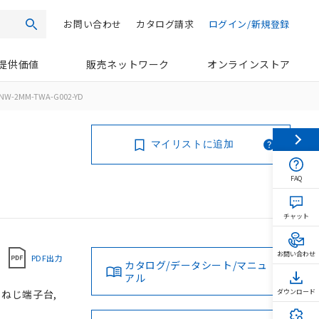
お問い合わせ
カタログ請求
ログイン/新規登録
検索
提供価値
販売ネットワーク
オンラインストア
NW-2MM-TWA-G002-YD
マイリストに追加
FAQ
チャット
お問い合わせ
PDF出力
カタログ/データシート/マニュ
アル
, ねじ端子台,
ダウンロード