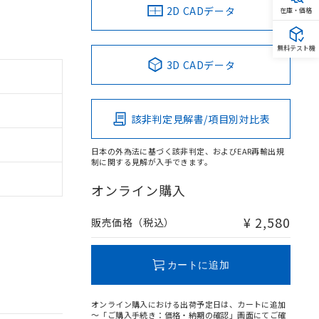
2D CADデータ
在庫・価格
無料テスト機
3D CADデータ
該非判定見解書/項目別対比表
日本の外為法に基づく該非判定、およびEAR再輸出規
制に関する見解が入手できます。
オンライン購入
¥ 2,580
販売価格（税込）
カートに追加
オンライン購入における出荷予定日は、カートに追加
～「ご購入手続き：価格・納期の確認」画面にてご確