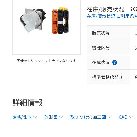
在庫/販売状況
20
在庫/販売状況 ご利用条
販売状況
機種区分
画像をクリックすると大きくなります
在庫状況
標準価格(税別)
詳細情報
定格/性能
外形図
取りつけ穴加工図
CAD