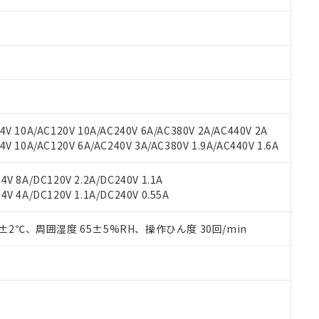
みいただき、同意のうえご利用ください。
材料含有率が中国RoHSの基準値以下であることを示します。
材料含有率が中国RoHSの基準値を超えていることを示します。
、当社制御機器事業取扱商品の当社在庫状況および標準価格(税抜)
ら貴社製品のうち、外国為替および外国貿易法に定める商品（以下｢
質）：
す。当社販売部門へお問い合わせください。
 水銀(Hg) 1000ppm以下、 カドミウム(Cd) 100ppm以下、
たは国外への提供する場合は、日本国政府の輸出許可(または役務取
000ppm以下、ポリ臭化ビフェニル類(PBB) 1000ppm以下、ポリ臭化ジフェニルエーテル類(P
事業取扱商品の中には、本サービスの対象外となる商品もあること
手続きをとります。
キシル) (DEHP)(別名：DOP) 1000ppm以下、フタル酸ブチルベンジル（BBP） 100
(GB/T26572)：
以下、フタル酸ジイソブチル (DIBP) 1000ppm以下
び標準価格照会結果は、記載している更新日時点での社内データに
物を破棄する場合は、完全に破砕するなど、違法に輸出されないよ
(水銀) : 1000ppm、 Cd(カドミウム) : 100ppm、
業用監視および制御機器に対する適用除外項目は除く。
覧された時点での実際の在庫および標準価格とは異なる場合がある
1000ppm、 PBBs(ポリ臭化ビフェニル類) : 1000ppm、 PBDEs(ポリ臭化ジフェニルエーテル類
物質については閾値を超える意図的な使用がないことを確認しています。
上の在庫あり
 1000ppm、 DIBP(フタル酸ジイソブチル) : 1000ppm、 BBP(フタル酸ブチルベンジル) :
品を、核兵器、ミサイル、化学兵器、生物兵器またはその他武器並
チルヘキシル)) : 1000ppm
況および標準価格はお客様のお取引先、またはお客様担当のオムロ
用いたしません。
V 10A/AC120V 10A/AC240V 6A/AC380V 2A/AC440V 2A
ご相談ください。
は満たないが在庫あり
製品を第三者に販売する場合は、上記1、2および3の内容を当該第
 10A/AC120V 6A/AC240V 3A/AC380V 1.9A/AC440V 1.6A
機器販売店や当社販売拠点は「
販売ネットワーク
」をご確認くだ
販売先および販売に係わる関係者が違法に輸出するおそれがある場
用期限
び標準価格結果を当社の事前の承諾なく第三者に漏洩または開示し
え状況などにより、予定月が前後することがあります。
(最新の在庫状況については、お客様のお取引先、またはお客様担当
V 8A/DC120V 2.2A/DC240V 1.1A
（10物質）のすべてが基準値以下であることを示します。
店・当社販売員にご確認ください)
V 4A/DC120V 1.1A/DC240V 0.55A
能（部品リスト作成サービス）をご利用いただくには、I-Webメン
使用状況下において有害物質が外部に漏えいし、環境に深刻な影響を
あります。
機種、また在庫状況の情報を公開していない機種
ェブサイト上で当社にご登録された部品リストについて、当社およ
0±2℃、周囲湿度 65±5%RH、操作ひん度 30回/min
書ダウンロード
す。当社販売部門へお問い合わせください。
品・サービスに関するお客様との取引・商談に必要な範囲で利用す
合意する
キャンセル
書をダウンロードすることができます。
利用者とは、
"個人情報の共同利用に関して"
の「1.共同利用者の
します。
10物質）の非含有証明書
明書（当社基準）