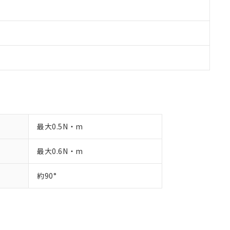
最大0.5N・m
最大0.6N・m
約90°