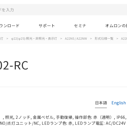
ウンロード
サポート
セミナ
オムロンの
示灯
>
φ22(φ25):照光・非照光・表示灯
>
A22NS / A22NW
>
形式仕様一覧
>
A22
02-RC
日本語
English
 照光, 2ノッチ, 金属ベゼル, 手動復帰, 操作部色: 赤（透明）, IP66
NO/点灯ユニット/NC, LEDランプ色: 赤, LEDランプ電圧: AC/DC24V