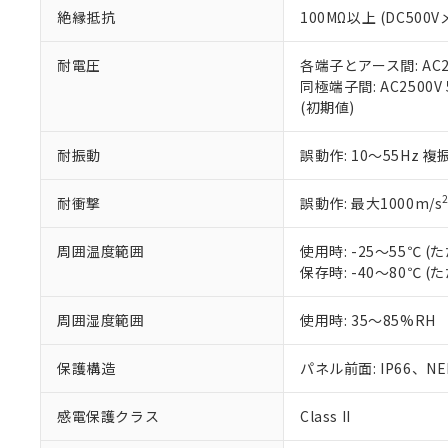
お客様が当ウ
※3 非含有証明
「－」：未確認で
白
絶縁抵抗
100MΩ以上 (DC5
が、当社の製
さい。
下記の非含有証明
※当社の共同
耐電圧
各端子とアース間: AC250
いる法人を指
同極端子間: AC2500V
EU RoHS指令（
(初期値)
51物質の非含有証
※本証明書は発行
また、RoHS指
耐振動
誤動作: 10～55Hz 複
混在することから
既に当社にて対応
耐衝撃
誤動作: 最大1000m/s
り割愛しておりま
周囲温度範囲
使用時: -25～55℃
保存時: -40～80℃
周囲湿度範囲
使用時: 35～85%RH
保護構造
パネル前面: IP66、NEM
感電保護クラス
Class II