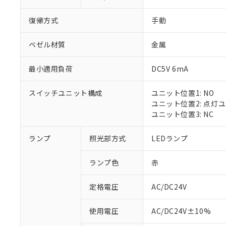
復帰方式
手動
ベゼル材質
金属
最小適用負荷
DC5V 6mA
スイッチユニット構成
ユニット位置1: NO
ユニット位置2: 点灯
ユニット位置3: NC
ランプ
照光部方式
LEDランプ
ランプ色
赤
定格電圧
AC/DC24V
※1 対応状況
使用電圧
AC/DC24V±10%