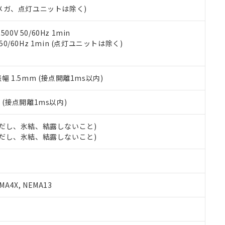
ェブサイト上で当社にご登録された部品リストについて、当社およ
書ダウンロード
す。当社販売部門へお問い合わせください。
00Vメガ、点灯ユニットは除く)
品・サービスに関するお客様との取引・商談に必要な範囲で利用す
合意する
キャンセル
書をダウンロードすることができます。
利用者とは、
"個人情報の共同利用に関して"
の「1.共同利用者の
0V 50/60Hz 1min
します。
 50/60Hz 1min (点灯ユニットは除く)
10物質）の非含有証明書
明書（当社基準）
日時点で非含有を証明するもので、過去に遡って非含有を証明するも
令のフタル酸エステル類４物質の対応では、対応完了までの期間は出
振幅 1.5mm (接点開離1ms以内)
備考欄に対応日を記載しておりました。
品への在庫切替を完了していることから、特段のことがない限り、20
2
(接点開離1ms以内)
す。
 (ただし、氷結、結露しないこと)
 (ただし、氷結、結露しないこと)
A4X, NEMA13