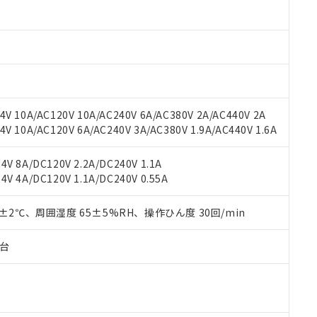
 RoHS指令（10物質）の非含有に対応した製品が提供可能な商品です
oHS指令（10物質）の非含有に対応した製品に切り替える予定のある
 RoHS指令（10物質）の非含有に非対応の商品で、対応品を出す予
 RoHS指令（10物質）の非含有の対応状況を調査中または確認中の
ンス料など無形物で、有害物質有無と関係のない商品です。
○×表
より、非含有部品としていたものが、含有品と判明した場合などやむ
みいただき、同意のうえご利用ください。
材料含有率が中国RoHSの基準値以下であることを示します。
V 10A/AC120V 10A/AC240V 6A/AC380V 2A/AC440V 2A
材料含有率が中国RoHSの基準値を超えていることを示します。
、当社制御機器事業取扱商品の当社在庫状況および標準価格(税抜)
ら貴社製品のうち、外国為替および外国貿易法に定める商品（以下｢
質）：
 10A/AC120V 6A/AC240V 3A/AC380V 1.9A/AC440V 1.6A
す。当社販売部門へお問い合わせください。
 水銀(Hg) 1000ppm以下、 カドミウム(Cd) 100ppm以下、
たは国外への提供する場合は、日本国政府の輸出許可(または役務取
000ppm以下、ポリ臭化ビフェニル類(PBB) 1000ppm以下、ポリ臭化ジフェニルエーテル類(P
事業取扱商品の中には、本サービスの対象外となる商品もあること
手続きをとります。
キシル) (DEHP)(別名：DOP) 1000ppm以下、フタル酸ブチルベンジル（BBP） 100
V 8A/DC120V 2.2A/DC240V 1.1A
(GB/T26572)：
以下、フタル酸ジイソブチル (DIBP) 1000ppm以下
び標準価格照会結果は、記載している更新日時点での社内データに
物を破棄する場合は、完全に破砕するなど、違法に輸出されないよ
(水銀) : 1000ppm、 Cd(カドミウム) : 100ppm、
V 4A/DC120V 1.1A/DC240V 0.55A
業用監視および制御機器に対する適用除外項目は除く。
覧された時点での実際の在庫および標準価格とは異なる場合がある
1000ppm、 PBBs(ポリ臭化ビフェニル類) : 1000ppm、 PBDEs(ポリ臭化ジフェニルエーテル類
物質については閾値を超える意図的な使用がないことを確認しています。
上の在庫あり
 1000ppm、 DIBP(フタル酸ジイソブチル) : 1000ppm、 BBP(フタル酸ブチルベンジル) :
品を、核兵器、ミサイル、化学兵器、生物兵器またはその他武器並
チルヘキシル)) : 1000ppm
0±2℃、周囲湿度 65±5%RH、操作ひん度 30回/min
況および標準価格はお客様のお取引先、またはお客様担当のオムロ
用いたしません。
ご相談ください。
は満たないが在庫あり
製品を第三者に販売する場合は、上記1、2および3の内容を当該第
機器販売店や当社販売拠点は「
販売ネットワーク
」をご確認くだ
販売先および販売に係わる関係者が違法に輸出するおそれがある場
子台
用期限
び標準価格結果を当社の事前の承諾なく第三者に漏洩または開示し
え状況などにより、予定月が前後することがあります。
(最新の在庫状況については、お客様のお取引先、またはお客様担当
（10物質）のすべてが基準値以下であることを示します。
店・当社販売員にご確認ください)
能（部品リスト作成サービス）をご利用いただくには、I-Webメン
使用状況下において有害物質が外部に漏えいし、環境に深刻な影響を
あります。
機種、また在庫状況の情報を公開していない機種