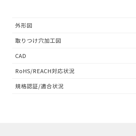
外形図
取りつけ穴加工図
CAD
ログイン/会員登録いただくと、CADデータをダウンロ
RoHS/REACH対応状況
規格認証/適合状況
EU RoHS
注意事項・凡例
A22NW-2MM-TRA-P102-RCについての規格認証/
営業員または販売店にお問い合わせください。
ダウンロードデータをご利用いただく前に、以下を必ずお読
対応状況
対応予定月
※1
※2
ソフトウェアの使用条件
対応済み