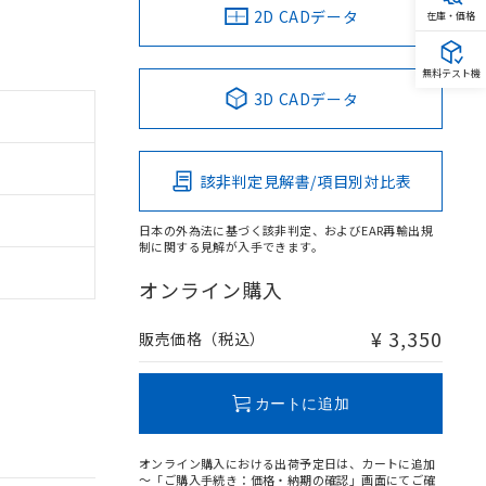
2D CADデータ
在庫・価格
無料テスト機
3D CADデータ
該非判定見解書/項目別対比表
日本の外為法に基づく該非判定、およびEAR再輸出規
制に関する見解が入手できます。
オンライン購入
¥ 3,350
販売価格（税込）
カートに追加
オンライン購入における出荷予定日は、カートに追加
～「ご購入手続き：価格・納期の確認」画面にてご確