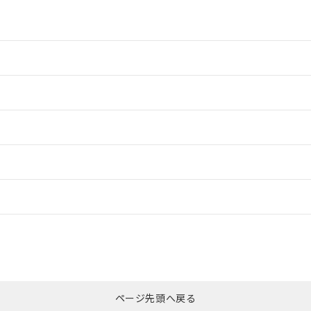
情報更新：2
情報更新：2
ードすることができます。
情報更新：
ログイン/会員登録
適合状況については、「カスタマーサポートセンタ お客様相談室」または貴
みください。
非含有証明書
※3
ページ先頭へ戻る
ダウンロードはこちら