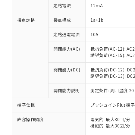
対応済み：EU
定格電流
12mA
対応予定：EU R
対応予定なし：EU
接点定格
接点構成
1a+1b
調査・確認中：EU
ご利用条件
非該当品：ライセ
※1 中国RoHS
仕入先様の事情に
定格通電電流
10A
があります。
以下の条件をお読
「○」：最大均質
開閉能力(AC)
抵抗負荷(AC-12): AC24
「×」：最大均質
本サービスは
当社は、これ
*EU RoHS指令（10物
誘導負荷(AC-15): AC24V
「－」：未確認で
鉛(Pb) 1000ppm以下、
くものです。
う）を輸出ま
記
説明
六価クロム(Cr(Ⅵ)) 1
当社制御機器
などの必要な
フタル酸ビス(2-エチルヘ
号
開閉能力(DC)
抵抗負荷(DC-12): DC24
*中国RoHS10物質の基準値 
ル（DBP） 1000ppm
在庫状況およ
当社は規制貨
Pb(鉛) :1000ppm、 Hg
誘導負荷(DC-13): DC24
但し、RoHS指令で産
のであり、閲
ます。
Cr(Ⅵ)(六価クロム) : 
フタル酸エステル類の４
○
一定数以
DBP(フタル酸ジブチル) :
い。
当社は貴社製
DEHP(フタル酸ビス(2-エ
開閉能力説明
測定条件: 周囲温度 2
正式な納期状
置等に一切使
当社販売員に
※2 対応予定月
△
一定数に
当社は、貴社
オムロン制御
また当社は、
端子仕様
プッシュインPlus端
※2 環境保護使
在庫状況およ
部品在庫の切り替
たしません。
－
在庫なし
す。
「ｅ」：有害物質
機器販売
許容操作頻度
電気的: 最大30回/分
マイパーツ機
「10」：通常の
機械的: 最大30回/分
ている必要が
味します。
空
受注生産