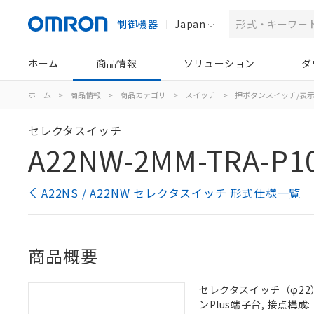
制御機器
Japan
ホーム
商品情報
ソリューション
ダ
ホーム
>
商品情報
>
商品カテゴリ
>
スイッチ
>
押ボタンスイッチ/表
セレクタスイッチ
A22NW-2MM-TRA-P1
A22NS / A22NW セレクタスイッチ 形式仕様一覧
商品概要
セレクタスイッチ（φ22）,
ンPlus端子台, 接点構成: 