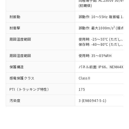
類(PBB) 1000ppm以下、ポリ臭化ジフェニルエーテル類
同極端子間: AC2500V 50/60
Cr(Ⅵ)(六価クロム) : 1000ppm、 PBBs(ポリ臭化ビフェ
とります。
了承ください。
(PBDE) 1000ppm以下、フタル酸ビス(2-エチルヘキシ
○
一定数以上の在庫あり
ニル類) : 1000ppm、 PBDEs(ポリ臭化ジフェニルエーテ
(初期値)
当社は規制貨物を破棄する場合は、完
ル) (DEHP)(別名：DOP) 1000ppm以下、フタル酸ブチ
正式な納期状況および標準価格はお客
ル類) : 1000ppm、
ルベンジル（BBP） 1000ppm以下、フタル酸ジブチル
全に破砕するなど、違法に輸出されな
DBP(フタル酸ジブチル) : 1000ppm、 DIBP(フタル酸ジ
様のお取引先、またはお客様担当のオ
耐振動
誤動作: 10～55Hz 複振幅 1.
（DBP） 1000ppm以下、フタル酸ジイソブチル
イソブチル) : 1000ppm、 BBP(フタル酸ブチルベンジ
△
一定数には満たないが在庫あり
いよう必要な手段を講じます。
ムロン制御機器販売店・当社販売員に
(DIBP) 1000ppm以下
ル) : 1000ppm、
当社は貴社製品を、核兵器、ミサイ
但し、RoHS指令で産業用監視および制御機器に対する
DEHP(フタル酸ビス(2-エチルヘキシル)) : 1000ppm
ご相談ください。
2
耐衝撃
誤動作: 最大1000m/s
(接点開
適用除外項目は除く。
ル、化学兵器、生物兵器またはその他
－
在庫なし(最新の在庫状況につ
オムロン制御機器販売店や当社販売拠
フタル酸エステル類の４物質については閾値を超える意
武器並びにこれらの製造装置等に一切
いては、お客様のお取引先、ま
周囲温度範囲
図的な使用がないことを確認しています。
使用時: -25～55℃ (ただし
点は「
販売ネットワーク
」をご確認
※2 環境保護使用期限
使用いたしません。
保存時: -40～80℃ (ただし
たはお客様担当のオムロン制御
ください。
当社は、貴社製品を第三者に販売する
機器販売店・当社販売員にご確
在庫状況および標準価格結果を当社の
※2 対応予定月
「ｅ」：有害物質（10物質）のすべてが基
周囲湿度範囲
使用時: 35～85%RH
場合は、上記1、2および3の内容を当
認ください)
事前の承諾なく第三者に漏洩または開
準値以下であることを示します。
該第三者に通知します。また当社は、
示しないようお願いします。
保護構造
パネル前面: IP66、NEMA4X, N
部品在庫の切り替え状況などにより、予定
「10」：通常の使用状況下において有害物
販売先および販売に係わる関係者が違
マイパーツ機能（部品リスト作成サー
空
受注生産機種、また在庫状況の
月が前後することがあります。
質が外部に漏えいし、環境に深刻な影響を
法に輸出するおそれがある場合は、取
ビス）をご利用いただくには、I-Web
白
情報を公開していない機種
感電保護クラス
Class II
及ぼさない年数を意味します。
り引きをいたしません。
メンバーズにご登録されている必要が
「－」：未確認です。当社販売部門へお問
あります。
PTI（トラッキング特性）
175
い合わせください。
お客様が当ウェブサイト上で当社にご
※3 非含有証明書ダウンロード
登録された部品リストについて、当社
汚染度
3 (EN60947-5-1)
および当社の共同利用者が、当社の製
下記の非含有証明書をダウンロードするこ
品・サービスに関するお客様との取
とができます。
合意する
キャンセル
引・商談に必要な範囲で利用すること
をご了承ください。
EU RoHS指令（10物質）の非含有証明書