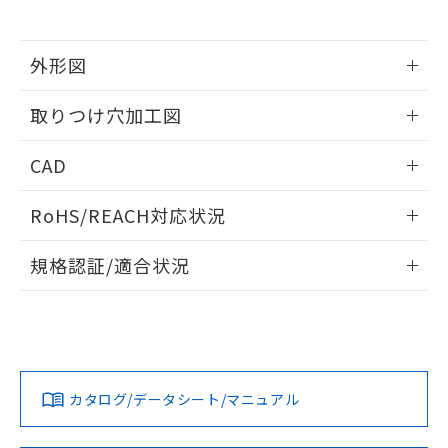
※当社の共同利用者とは、
"個人情報
51物質の非含有証明書（当社基準）
の共同利用に関して"
の「1.共同利
※本証明書は発行日時点で非含有を証明す
用者の範囲」に記載されている法人を
るもので、過去に遡って非含有を証明する
外形図
指します。
ものではありません。
情報更新：2026/05/21
また、RoHS指令のフタル酸エステル類４
取りつけ穴加工図
物質の対応では、対応完了までの期間は出
荷製品に未対応品が混在することから備考
情報更新：2026/05/21
CAD
欄に対応日を記載しておりました。
既に当社にて対応品への在庫切替を完了
ログイン/会員登録いただくと、CADデータをダウンロー
していることから、特段のことがない限
RoHS/REACH対応状況
ドすることができます。
り、2022年1月12日より割愛しておりま
す。
情報更新：2026/7/29
規格認証/適合状況
ログイン/会員登録
EU RoHS
注意事項・凡例
A22NW-2MM-TRA-P100-REについての規格認証/適合状況に
ついては、「カスタマーサポートセンタ お客様相談室」また
は貴社担当オムロン営業員または販売店にお問い合わせくだ
対応状況
対応予定月
※1
※2
さい。
ダウンロードデータをご利用いただく前に、以下を必ずお読
みください。
カタログ/データシート/マニュアル
対応済み
ソフトウェアの使用条件
お問い合わせ