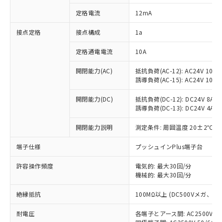
対応済み：EU RoHS指令（10物質）の
定格電流
12mA
非含有に対応した製品が提供可能な商品で
す。
接点定格
接点構成
1a
対応予定：EU RoHS指令（10物質）の非含
ご利用条件
有に対応した製品に切り替える予定のある
定格通電電流
10A
商品です。
対応予定なし：EU RoHS指令（10物質）の
開閉能力(AC)
抵抗負荷(AC-12): AC24V 10A/A
以下の条件をお読みいただき、同意のうえ
非含有に非対応の商品で、対応品を出す予
誘導負荷(AC-15): AC24V 10A/AC
ご利用ください。
定はありません。
調査・確認中：EU RoHS指令（10物質）の
開閉能力(DC)
抵抗負荷(DC-12): DC24V 8A/DC
本サービスは、当社制御機器事業取扱
※1 中国RoHS○×表
誘導負荷(DC-13): DC24V 4A/DC
非含有の対応状況を調査中または確認中の
商品の当社在庫状況および標準価格
商品です。
(税抜)を提供させていただくもので
開閉能力説明
測定条件: 周囲温度 20±2℃、
「○」：最大均質材料含有率が中国RoHSの
非該当品：ライセンス料など無形物で、有
す。
基準値以下であることを示します。
害物質有無と関係のない商品です。
当社制御機器事業取扱商品の中には、
端子仕様
プッシュインPlus端子台
「×」：最大均質材料含有率が中国RoHSの
仕入先様の事情により、非含有部品として
本サービスの対象外となる商品もある
基準値を超えていることを示します。
いたものが、含有品と判明した場合などや
当社は、これら貴社製品のうち、外国
ことをご了承ください。
許容操作頻度
電気的: 最大30回/分
「－」：未確認です。当社販売部門へお問
むを得ず変更することがあります。
為替および外国貿易法に定める商品
機械的: 最大30回/分
在庫状況および標準価格照会結果は、
い合わせください。
（以下｢規制貨物等」という）を輸出
記載している更新日時点での社内デー
*EU RoHS指令（10物質）：
または国外への提供する場合は、日本
絶縁抵抗
100MΩ以上 (DC500Vメガ、
記
タに基づき作成されるものであり、閲
説明
鉛(Pb) 1000ppm以下、 水銀(Hg) 1000ppm以下、 カド
*中国RoHS10物質の基準値 (GB/T26572)：
国政府の輸出許可(または役務取引許
号
覧された時点での実際の在庫および標
ミウム(Cd) 100ppm以下、
Pb(鉛) :1000ppm、 Hg(水銀) : 1000ppm、 Cd(カドミウ
耐電圧
各端子とアース間: AC2500V 50/
可)を取得するなどの必要な手続きを
六価クロム(Cr(Ⅵ)) 1000ppm以下、ポリ臭化ビフェニル
ム) : 100ppm、
準価格とは異なる場合があることをご