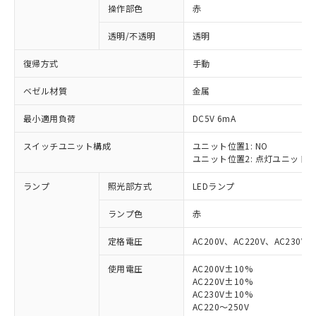
操作部色
赤
透明/不透明
透明
復帰方式
手動
ベゼル材質
金属
最小適用負荷
DC5V 6mA
スイッチユニット構成
ユニット位置1: NO
ユニット位置2: 点灯ユニット
ランプ
照光部方式
LEDランプ
ランプ色
赤
定格電圧
AC200V、AC220V、AC230V、
使用電圧
AC200V±10%
AC220V±10%
※1 対応状況
AC230V±10%
AC220～250V