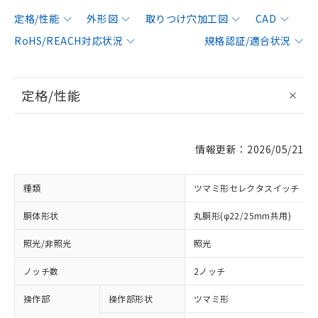
定格/性能
外形図
取りつけ穴加工図
CAD
RoHS/REACH対応状況
規格認証/適合状況
定格/性能
情報更新：2026/05/21
種類
ツマミ形セレクタスイッチ
胴体形状
丸胴形(φ22/25mm共用)
照光/非照光
照光
ノッチ数
2ノッチ
操作部
操作部形状
ツマミ形