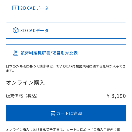
中国 RoHS
注意事項・凡例
2D CADデータ
中国 RoHS表
※1 ※2
3D CADデータ
Pb
Hg
Cd
Cr(VI)
該非判定見解書/項目別対比表
O
O
O
O
日本の外為法に基づく該非判定、およびEAR再輸出規制に関する見解が入手でき
ます。
"対応済み"や非含有の記載がされた商品であっても、流通
在庫等で未対応品が混在する可能性があります。
オンライン購入
非含有品が必要な際は、弊社営業部門もしくは販売店へお
問い合わせください。
¥ 3,190
販売価格（税込）
この製品のRoHS/REACH対応状況ページへ
カートに追加
オンライン購入における出荷予定日は、カートに追加～「ご購入手続き：価