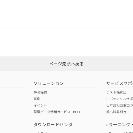
ードすることができます。
情報更新：
ログイン/会員登録
CCC認証
電波法
みください。
Yes
N/A
非含有証明書
※3
ページ先頭へ戻る
ダウンロードはこちら
型式承認
NK型式承認
ABS型式承認
韓国
（日本
（アメリカ
ソリューション
サービスサポ
舶規格）
船舶規格）
船舶規格）
解決提案
テスト機貸出
事例
ロボティクスサ
No
No
イベント
日本語相談窓口
現場データ活用サービスi-BELT
輸出該非判定
I)
PBBs
PBDEs
DBP
ダウンロードセンタ
eラーニング
この製品の規格認証/適合
その他の認証はこちらのページからご