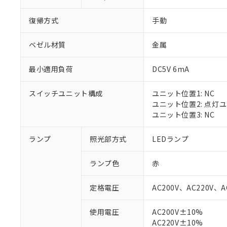
復帰方式
手動
ベゼル材質
金属
最小適用負荷
DC5V 6mA
スイッチユニット構成
ユニット位置1: NC
ユニット位置2: 点灯
ユニット位置3: NC
ランプ
照光部方式
LEDランプ
※1 対応状況
ランプ色
赤
対応済み：EU
対応予定：EU R
定格電圧
AC200V、AC220V、A
対応予定なし：EU
調査・確認中：EU
ご利用条件
使用電圧
AC200V±10%
非該当品：ライセ
AC220V±10%
※1 中国RoHS