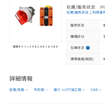
在庫/販売状況
20
在庫/販売状況 ご利用条
販売状況
機種区分
画像をクリックすると大きくなります
在庫状況
標準価格(税別)
詳細情報
定格/性能
外形図
取りつけ穴加工図
CAD