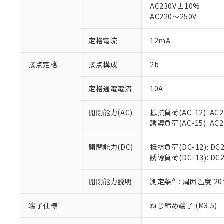
仕入先様の事情に
AC230V±10%
があります。
以下の条件をお読
AC220～250V
「○」：最大均質
「×」：最大均質
本サービスは
当社は、これ
*EU RoHS指令（10物
定格電流
12mA
「－」：未確認で
鉛(Pb) 1000ppm以下、
くものです。
う）を輸出ま
記
説明
六価クロム(Cr(Ⅵ)) 1
当社制御機器
などの必要な
フタル酸ビス(2-エチルヘ
号
*中国RoHS10物質の基準値 
接点定格
接点構成
2b
ル（DBP） 1000ppm
在庫状況およ
当社は規制貨
Pb(鉛) :1000ppm、 Hg
但し、RoHS指令で産
のであり、閲
ます。
Cr(Ⅵ)(六価クロム) : 
フタル酸エステル類の４
○
一定数以
DBP(フタル酸ジブチル) :
い。
当社は貴社製
定格通電電流
10A
DEHP(フタル酸ビス(2-エ
正式な納期状
置等に一切使
当社販売員に
※2 対応予定月
△
一定数に
当社は、貴社
開閉能力(AC)
抵抗負荷(AC-12): AC24
オムロン制御
また当社は、
※2 環境保護使
誘導負荷(AC-15): AC24V
在庫状況およ
部品在庫の切り替
たしません。
－
在庫なし
す。
「ｅ」：有害物質
機器販売
開閉能力(DC)
抵抗負荷(DC-12): DC24
マイパーツ機
「10」：通常の
誘導負荷(DC-13): DC24
ている必要が
味します。
空
受注生産
お客様が当ウ
※3 非含有証明
「－」：未確認で
白
が、当社の製
開閉能力説明
測定条件: 周囲温度 2
さい。
下記の非含有証明
※当社の共同
端子仕様
ねじ締め端子 (M3.5)
いる法人を指
EU RoHS指令（