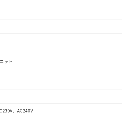
ユニット
 RoHS指令（10物質）の非含有に対応した製品が提供可能な商品です
oHS指令（10物質）の非含有に対応した製品に切り替える予定のある
C230V、AC240V
 RoHS指令（10物質）の非含有に非対応の商品で、対応品を出す予
 RoHS指令（10物質）の非含有の対応状況を調査中または確認中の
ンス料など無形物で、有害物質有無と関係のない商品です。
○×表