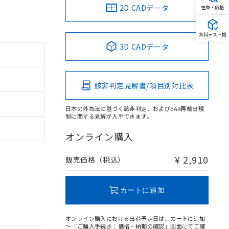
2D CADデータ
在庫・価格
無料テスト機
3D CADデータ
該非判定見解書/項目別対比表
日本の外為法に基づく該非判定、およびEAR再輸出規
制に関する見解が入手できます。
オンライン購入
¥ 2,910
販売価格（税込）
カートに追加
オンライン購入における出荷予定日は、カートに追加
～「ご購入手続き：価格・納期の確認」画面にてご確