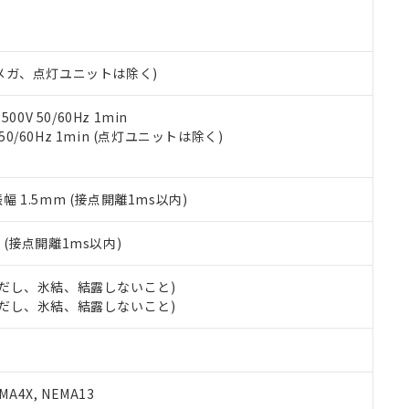
明書（当社基準）
日時点で非含有を証明するもので、過去に遡って非含有を証明するも
令のフタル酸エステル類４物質の対応では、対応完了までの期間は出
備考欄に対応日を記載しておりました。
00Vメガ、点灯ユニットは除く)
品への在庫切替を完了していることから、特段のことがない限り、20
す。
0V 50/60Hz 1min
 50/60Hz 1min (点灯ユニットは除く)
振幅 1.5mm (接点開離1ms以内)
2
(接点開離1ms以内)
 (ただし、氷結、結露しないこと)
 (ただし、氷結、結露しないこと)
A4X, NEMA13