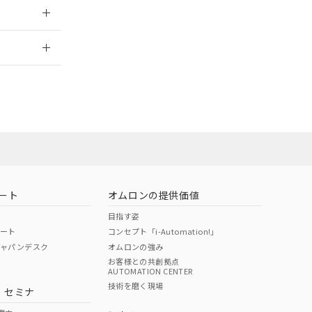
2026/7/29
ート
オムロンの提供価値
目指す姿
ポート
コンセプト「i-Automation!」
ジャパンデスク
オムロンの強み
お客様との共創拠点
AUTOMATION CENTER
DIBP
BBP
DEHP
環境保護
技術を磨く現場
・セミナ
状況ページへ
使用期限
検索ください