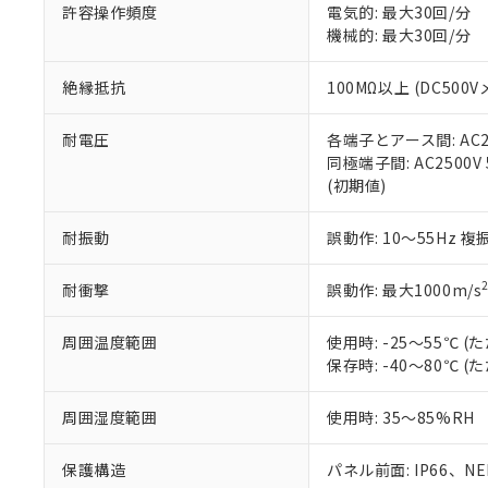
51物質の非含有証
許容操作頻度
電気的: 最大30回/分
※本証明書は発行
機械的: 最大30回/分
また、RoHS指
混在することから
絶縁抵抗
100MΩ以上 (DC5
既に当社にて対応
り割愛しておりま
耐電圧
各端子とアース間: AC250
同極端子間: AC2500V
(初期値)
耐振動
誤動作: 10～55Hz 複
耐衝撃
誤動作: 最大1000m/s
周囲温度範囲
使用時: -25～55℃
保存時: -40～80℃
周囲湿度範囲
使用時: 35～85%RH
保護構造
パネル前面: IP66、NEM