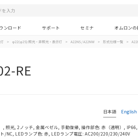
ウンロード
サポート
セミナ
オムロンの
示灯
>
φ22(φ25):照光・非照光・表示灯
>
A22NS / A22NW
>
形式仕様一覧
>
A22
02-RE
日本語
English
 照光, 2ノッチ, 金属ベゼル, 手動復帰, 操作部色: 赤（透明）, IP66
NC, LEDランプ色: 赤, LEDランプ電圧: AC200/220/230/240V