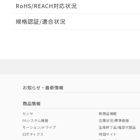
ログイン/会員登録いただくと、CADデータをダウンロ
RoHS/REACH対応状況
規格認証/適合状況
EU RoHS
注意事項・凡例
UL認証
CSA認証
CEマーキング
ダウンロードデータをご利用いただく前に、以下を必ずお読
Yes
Yes
Yes
対応状況
対応予定月
※1
※2
ソフトウェアの使用条件
対応済み
LR型式承認
DNV型式承認
BV型式承認
KR
（イギリス
（ノルウェー
（フランス
（
お知らせ・最新情報
中国 RoHS
注意事項・凡例
船舶規格）
船舶規格）
船舶規格）
船
商品情報
No
No
No
No
中国 RoHS表
※1 ※2
センサ
新商品情報
FAシステム機器
在庫状況/標準価格
Pb
Hg
Cd
Cr(V
モーション/ドライブ
生産終了品/推奨代替品
ロボティクス
特設サイト