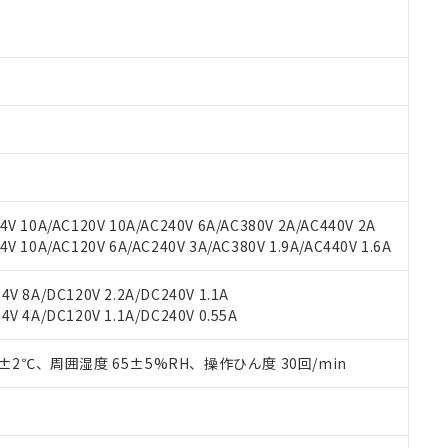
より、非含有部品としていたものが、含有品と判明した場合などやむ
みいただき、同意のうえご利用ください。
材料含有率が中国RoHSの基準値以下であることを示します。
材料含有率が中国RoHSの基準値を超えていることを示します。
、当社制御機器事業取扱商品の当社在庫状況および標準価格(税抜)
ら貴社製品のうち、外国為替および外国貿易法に定める商品（以下｢
質）：
す。当社販売部門へお問い合わせください。
 水銀(Hg) 1000ppm以下、 カドミウム(Cd) 100ppm以下、
たは国外への提供する場合は、日本国政府の輸出許可(または役務取
000ppm以下、ポリ臭化ビフェニル類(PBB) 1000ppm以下、ポリ臭化ジフェニルエーテル類(P
事業取扱商品の中には、本サービスの対象外となる商品もあること
手続きをとります。
キシル) (DEHP)(別名：DOP) 1000ppm以下、フタル酸ブチルベンジル（BBP） 100
(GB/T26572)：
以下、フタル酸ジイソブチル (DIBP) 1000ppm以下
び標準価格照会結果は、記載している更新日時点での社内データに
物を破棄する場合は、完全に破砕するなど、違法に輸出されないよ
(水銀) : 1000ppm、 Cd(カドミウム) : 100ppm、
業用監視および制御機器に対する適用除外項目は除く。
覧された時点での実際の在庫および標準価格とは異なる場合がある
1000ppm、 PBBs(ポリ臭化ビフェニル類) : 1000ppm、 PBDEs(ポリ臭化ジフェニルエーテル類
物質については閾値を超える意図的な使用がないことを確認しています。
上の在庫あり
 1000ppm、 DIBP(フタル酸ジイソブチル) : 1000ppm、 BBP(フタル酸ブチルベンジル) :
品を、核兵器、ミサイル、化学兵器、生物兵器またはその他武器並
チルヘキシル)) : 1000ppm
況および標準価格はお客様のお取引先、またはお客様担当のオムロ
用いたしません。
ご相談ください。
は満たないが在庫あり
製品を第三者に販売する場合は、上記1、2および3の内容を当該第
V 10A/AC120V 10A/AC240V 6A/AC380V 2A/AC440V 2A
機器販売店や当社販売拠点は「
販売ネットワーク
」をご確認くだ
販売先および販売に係わる関係者が違法に輸出するおそれがある場
用期限
 10A/AC120V 6A/AC240V 3A/AC380V 1.9A/AC440V 1.6A
び標準価格結果を当社の事前の承諾なく第三者に漏洩または開示し
え状況などにより、予定月が前後することがあります。
(最新の在庫状況については、お客様のお取引先、またはお客様担当
（10物質）のすべてが基準値以下であることを示します。
店・当社販売員にご確認ください)
V 8A/DC120V 2.2A/DC240V 1.1A
能（部品リスト作成サービス）をご利用いただくには、I-Webメン
使用状況下において有害物質が外部に漏えいし、環境に深刻な影響を
V 4A/DC120V 1.1A/DC240V 0.55A
あります。
機種、また在庫状況の情報を公開していない機種
ェブサイト上で当社にご登録された部品リストについて、当社およ
書ダウンロード
す。当社販売部門へお問い合わせください。
品・サービスに関するお客様との取引・商談に必要な範囲で利用す
0±2℃、周囲湿度 65±5%RH、操作ひん度 30回/min
合意する
キャンセル
書をダウンロードすることができます。
利用者とは、
"個人情報の共同利用に関して"
の「1.共同利用者の
します。
10物質）の非含有証明書