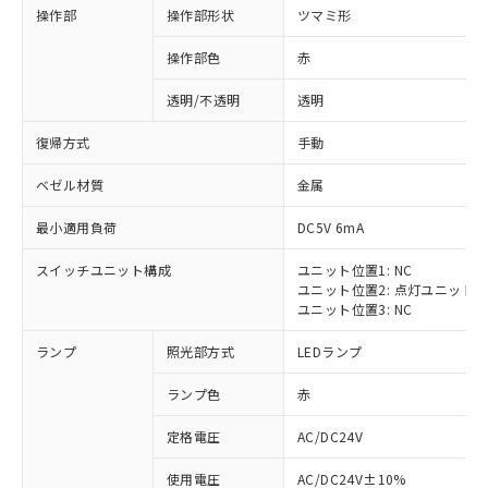
操作部
操作部形状
ツマミ形
操作部色
赤
透明/不透明
透明
復帰方式
手動
ベゼル材質
金属
最小適用負荷
DC5V 6mA
スイッチユニット構成
ユニット位置1: NC
ユニット位置2: 点灯ユニット
ユニット位置3: NC
ランプ
照光部方式
LEDランプ
ランプ色
赤
定格電圧
AC/DC24V
※1 対応状況
使用電圧
AC/DC24V±10%