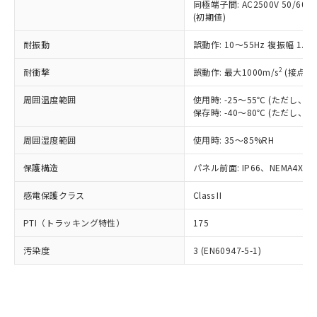
類(PBB) 1000ppm以下、ポリ臭化ジフェニルエーテル類
同極端子間: AC2500V 50/60
Cr(Ⅵ)(六価クロム) : 1000ppm、 PBBs(ポリ臭化ビフェ
とります。
了承ください。
(PBDE) 1000ppm以下、フタル酸ビス(2-エチルヘキシ
○
一定数以上の在庫あり
ニル類) : 1000ppm、 PBDEs(ポリ臭化ジフェニルエーテ
(初期値)
当社は規制貨物を破棄する場合は、完
ル) (DEHP)(別名：DOP) 1000ppm以下、フタル酸ブチ
正式な納期状況および標準価格はお客
ル類) : 1000ppm、
ルベンジル（BBP） 1000ppm以下、フタル酸ジブチル
全に破砕するなど、違法に輸出されな
DBP(フタル酸ジブチル) : 1000ppm、 DIBP(フタル酸ジ
様のお取引先、またはお客様担当のオ
耐振動
誤動作: 10～55Hz 複振幅 1.
（DBP） 1000ppm以下、フタル酸ジイソブチル
イソブチル) : 1000ppm、 BBP(フタル酸ブチルベンジ
△
一定数には満たないが在庫あり
いよう必要な手段を講じます。
ムロン制御機器販売店・当社販売員に
(DIBP) 1000ppm以下
ル) : 1000ppm、
当社は貴社製品を、核兵器、ミサイ
但し、RoHS指令で産業用監視および制御機器に対する
DEHP(フタル酸ビス(2-エチルヘキシル)) : 1000ppm
ご相談ください。
2
耐衝撃
誤動作: 最大1000m/s
(接点開
適用除外項目は除く。
ル、化学兵器、生物兵器またはその他
－
在庫なし(最新の在庫状況につ
オムロン制御機器販売店や当社販売拠
フタル酸エステル類の４物質については閾値を超える意
武器並びにこれらの製造装置等に一切
いては、お客様のお取引先、ま
図的な使用がないことを確認しています。
点は「
販売ネットワーク
」をご確認
周囲温度範囲
使用時: -25～55℃ (ただし
※2 環境保護使用期限
使用いたしません。
たはお客様担当のオムロン制御
保存時: -40～80℃ (ただし
ください。
当社は、貴社製品を第三者に販売する
機器販売店・当社販売員にご確
在庫状況および標準価格結果を当社の
※2 対応予定月
「ｅ」：有害物質（10物質）のすべてが基
場合は、上記1、2および3の内容を当
周囲湿度範囲
使用時: 35～85%RH
認ください)
事前の承諾なく第三者に漏洩または開
準値以下であることを示します。
該第三者に通知します。また当社は、
示しないようお願いします。
部品在庫の切り替え状況などにより、予定
「10」：通常の使用状況下において有害物
保護構造
パネル前面: IP66、NEMA4X, N
販売先および販売に係わる関係者が違
マイパーツ機能（部品リスト作成サー
空
受注生産機種、また在庫状況の
月が前後することがあります。
質が外部に漏えいし、環境に深刻な影響を
法に輸出するおそれがある場合は、取
ビス）をご利用いただくには、I-Web
白
情報を公開していない機種
感電保護クラス
Class II
及ぼさない年数を意味します。
り引きをいたしません。
メンバーズにご登録されている必要が
「－」：未確認です。当社販売部門へお問
あります。
PTI（トラッキング特性）
175
い合わせください。
お客様が当ウェブサイト上で当社にご
※3 非含有証明書ダウンロード
登録された部品リストについて、当社
汚染度
3 (EN60947-5-1)
および当社の共同利用者が、当社の製
下記の非含有証明書をダウンロードするこ
品・サービスに関するお客様との取
とができます。
合意する
キャンセル
引・商談に必要な範囲で利用すること
をご了承ください。