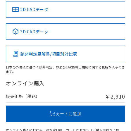
（イギリス
（ノルウェー
（フランス
（韓国
船舶規格）
船舶規格）
船舶規格）
船舶規格
中国 RoHS
注意事項・凡例
2D CADデータ
No
No
No
No
中国 RoHS表
※1 ※2
3D CADデータ
この製品の規格認証/適合状況ページへ
Pb
Hg
Cd
Cr(VI)
その他の認証はこちらのページからご検索ください
該非判定見解書/項目別対比表
X
O
O
O
日本の外為法に基づく該非判定、およびEAR再輸出規制に関する見解が入手でき
ます。
"対応済み"や非含有の記載がされた商品であっても、流通
在庫等で未対応品が混在する可能性があります。
オンライン購入
非含有品が必要な際は、弊社営業部門もしくは販売店へお
問い合わせください。
¥ 2,910
販売価格（税込）
この製品のRoHS/REACH対応状況ページへ
カートに追加
オンライン購入における出荷予定日は、カートに追加～「ご購入手続き：価