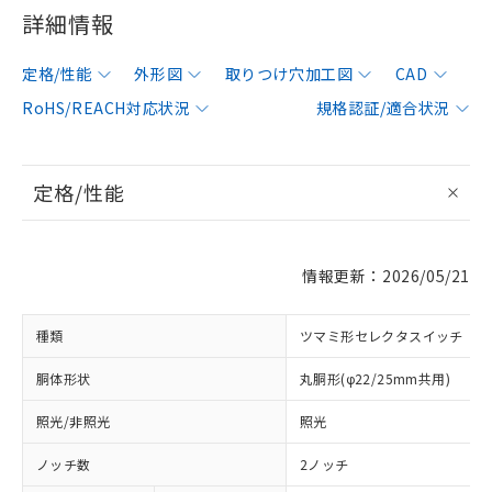
詳細情報
定格/性能
外形図
取りつけ穴加工図
CAD
RoHS/REACH対応状況
規格認証/適合状況
定格/性能
情報更新：2026/05/21
種類
ツマミ形セレクタスイッチ
胴体形状
丸胴形(φ22/25mm共用)
照光/非照光
照光
ノッチ数
2ノッチ