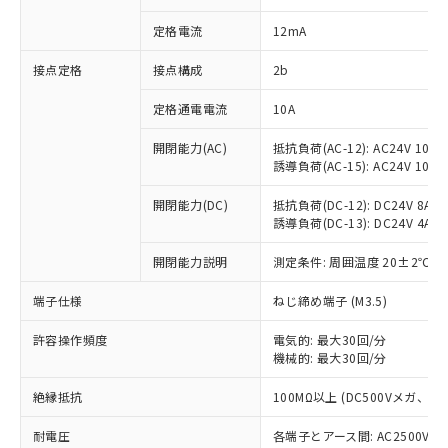
対応済み：EU RoHS指令（10物質）の
定格電流
12mA
非含有に対応した製品が提供可能な商品で
す。
接点定格
接点構成
2b
対応予定：EU RoHS指令（10物質）の非含
ご利用条件
有に対応した製品に切り替える予定のある
定格通電電流
10A
商品です。
対応予定なし：EU RoHS指令（10物質）の
開閉能力(AC)
抵抗負荷(AC-12): AC24V 10A/A
以下の条件をお読みいただき、同意のうえ
非含有に非対応の商品で、対応品を出す予
誘導負荷(AC-15): AC24V 10A/AC
ご利用ください。
定はありません。
調査・確認中：EU RoHS指令（10物質）の
開閉能力(DC)
抵抗負荷(DC-12): DC24V 8A/DC
本サービスは、当社制御機器事業取扱
※1 中国RoHS○×表
非含有の対応状況を調査中または確認中の
誘導負荷(DC-13): DC24V 4A/DC
商品の当社在庫状況および標準価格
商品です。
(税抜)を提供させていただくもので
「○」：最大均質材料含有率が中国RoHSの
開閉能力説明
測定条件: 周囲温度 20±2℃、
非該当品：ライセンス料など無形物で、有
す。
基準値以下であることを示します。
害物質有無と関係のない商品です。
当社制御機器事業取扱商品の中には、
端子仕様
ねじ締め端子 (M3.5)
「×」：最大均質材料含有率が中国RoHSの
仕入先様の事情により、非含有部品として
本サービスの対象外となる商品もある
基準値を超えていることを示します。
いたものが、含有品と判明した場合などや
当社は、これら貴社製品のうち、外国
ことをご了承ください。
許容操作頻度
電気的: 最大30回/分
「－」：未確認です。当社販売部門へお問
むを得ず変更することがあります。
為替および外国貿易法に定める商品
在庫状況および標準価格照会結果は、
機械的: 最大30回/分
い合わせください。
（以下｢規制貨物等」という）を輸出
記載している更新日時点での社内デー
*EU RoHS指令（10物質）：
または国外への提供する場合は、日本
絶縁抵抗
100MΩ以上 (DC500Vメガ、
記
タに基づき作成されるものであり、閲
説明
鉛(Pb) 1000ppm以下、 水銀(Hg) 1000ppm以下、 カド
*中国RoHS10物質の基準値 (GB/T26572)：
国政府の輸出許可(または役務取引許
号
覧された時点での実際の在庫および標
ミウム(Cd) 100ppm以下、
Pb(鉛) :1000ppm、 Hg(水銀) : 1000ppm、 Cd(カドミウ
可)を取得するなどの必要な手続きを
耐電圧
各端子とアース間: AC2500V 50/
六価クロム(Cr(Ⅵ)) 1000ppm以下、ポリ臭化ビフェニル
ム) : 100ppm、
準価格とは異なる場合があることをご