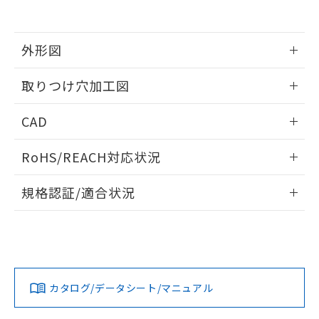
EU RoHS指令（10物質）の非含有証明書
※当社の共同利用者とは、
"個人情報
51物質の非含有証明書（当社基準）
の共同利用に関して"
の「1.共同利
※本証明書は発行日時点で非含有を証明す
用者の範囲」に記載されている法人を
るもので、過去に遡って非含有を証明する
外形図
指します。
ものではありません。
また、RoHS指令のフタル酸エステル類４
情報更新：2026/05/21
取りつけ穴加工図
物質の対応では、対応完了までの期間は出
荷製品に未対応品が混在することから備考
情報更新：2026/05/21
CAD
欄に対応日を記載しておりました。
既に当社にて対応品への在庫切替を完了
ログイン/会員登録いただくと、CADデータをダウンロー
していることから、特段のことがない限
RoHS/REACH対応状況
ドすることができます。
り、2022年1月12日より割愛しておりま
す。
情報更新：2026/7/29
規格認証/適合状況
ログイン/会員登録
EU RoHS
注意事項・凡例
UL認証
CSA認証
CEマーキング
Yes
Yes
Yes
対応状況
対応予定月
※1
※2
ダウンロードデータをご利用いただく前に、以下を必ずお読
みください。
カタログ/データシート/マニュアル
対応済み
ソフトウェアの使用条件
LR型式承認
DNV型式承認
BV型式承認
KR型式承