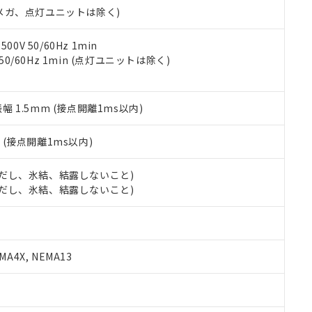
ェブサイト上で当社にご登録された部品リストについて、当社およ
書ダウンロード
す。当社販売部門へお問い合わせください。
00Vメガ、点灯ユニットは除く)
品・サービスに関するお客様との取引・商談に必要な範囲で利用す
合意する
キャンセル
書をダウンロードすることができます。
利用者とは、
"個人情報の共同利用に関して"
の「1.共同利用者の
0V 50/60Hz 1min
します。
 50/60Hz 1min (点灯ユニットは除く)
10物質）の非含有証明書
明書（当社基準）
日時点で非含有を証明するもので、過去に遡って非含有を証明するも
令のフタル酸エステル類４物質の対応では、対応完了までの期間は出
振幅 1.5mm (接点開離1ms以内)
備考欄に対応日を記載しておりました。
品への在庫切替を完了していることから、特段のことがない限り、20
2
(接点開離1ms以内)
す。
 (ただし、氷結、結露しないこと)
 (ただし、氷結、結露しないこと)
A4X, NEMA13