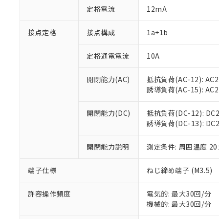
対応済み：EU
定格電流
12mA
対応予定：EU R
対応予定なし：EU
接点定格
接点構成
1a+1b
調査・確認中：EU
ご利用条件
非該当品：ライセ
※1 中国RoHS
仕入先様の事情に
定格通電電流
10A
があります。
以下の条件をお読
「○」：最大均質
開閉能力(AC)
抵抗負荷(AC-12): AC24
「×」：最大均質
本サービスは
当社は、これ
*EU RoHS指令（10物
誘導負荷(AC-15): AC24V
「－」：未確認で
鉛(Pb) 1000ppm以下、
くものです。
う）を輸出ま
記
説明
六価クロム(Cr(Ⅵ)) 1
当社制御機器
などの必要な
フタル酸ビス(2-エチルヘ
号
開閉能力(DC)
抵抗負荷(DC-12): DC24
*中国RoHS10物質の基準値 
ル（DBP） 1000ppm
在庫状況およ
当社は規制貨
Pb(鉛) :1000ppm、 Hg
誘導負荷(DC-13): DC24
但し、RoHS指令で産
のであり、閲
ます。
Cr(Ⅵ)(六価クロム) : 
フタル酸エステル類の４
○
一定数以
DBP(フタル酸ジブチル) :
い。
当社は貴社製
DEHP(フタル酸ビス(2-エ
開閉能力説明
測定条件: 周囲温度 2
正式な納期状
置等に一切使
当社販売員に
※2 対応予定月
△
一定数に
当社は、貴社
オムロン制御
また当社は、
端子仕様
ねじ締め端子 (M3.5)
※2 環境保護使
在庫状況およ
部品在庫の切り替
たしません。
－
在庫なし
す。
「ｅ」：有害物質
機器販売
許容操作頻度
電気的: 最大30回/分
マイパーツ機
「10」：通常の
機械的: 最大30回/分
ている必要が
味します。
空
受注生産