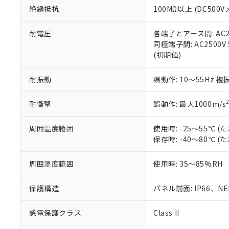
お客様が当ウ
※3 非含有証明
「－」：未確認で
白
絶縁抵抗
100MΩ以上 (DC5
が、当社の製
さい。
下記の非含有証明
※当社の共同
耐電圧
各端子とアース間: AC250
いる法人を指
同極端子間: AC2500V
EU RoHS指令（
(初期値)
51物質の非含有証
※本証明書は発行
また、RoHS指
耐振動
誤動作: 10～55Hz 複
混在することから
既に当社にて対応
耐衝撃
誤動作: 最大1000m/s
り割愛しておりま
周囲温度範囲
使用時: -25～55℃
保存時: -40～80℃
周囲湿度範囲
使用時: 35～85%RH
保護構造
パネル前面: IP66、NEM
感電保護クラス
Class II