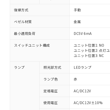
復帰方式
手動
ベゼル材質
金属
最小適用負荷
DC5V 6mA
スイッチユニット構成
ユニット位置1: NO
ユニット位置2: 点灯
ユニット位置3: NC
ランプ
照光部方式
LEDランプ
ランプ色
赤
定格電圧
AC/DC12V
※1 対応状況
使用電圧
AC/DC12V±10%