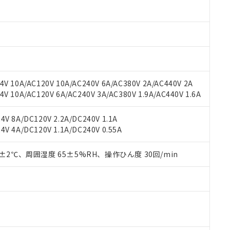
 RoHS指令（10物質）の非含有に対応した製品が提供可能な商品です
oHS指令（10物質）の非含有に対応した製品に切り替える予定のある
 RoHS指令（10物質）の非含有に非対応の商品で、対応品を出す予
 RoHS指令（10物質）の非含有の対応状況を調査中または確認中の
ンス料など無形物で、有害物質有無と関係のない商品です。
○×表
より、非含有部品としていたものが、含有品と判明した場合などやむ
みいただき、同意のうえご利用ください。
材料含有率が中国RoHSの基準値以下であることを示します。
V 10A/AC120V 10A/AC240V 6A/AC380V 2A/AC440V 2A
材料含有率が中国RoHSの基準値を超えていることを示します。
、当社制御機器事業取扱商品の当社在庫状況および標準価格(税抜)
ら貴社製品のうち、外国為替および外国貿易法に定める商品（以下｢
質）：
 10A/AC120V 6A/AC240V 3A/AC380V 1.9A/AC440V 1.6A
す。当社販売部門へお問い合わせください。
 水銀(Hg) 1000ppm以下、 カドミウム(Cd) 100ppm以下、
たは国外への提供する場合は、日本国政府の輸出許可(または役務取
000ppm以下、ポリ臭化ビフェニル類(PBB) 1000ppm以下、ポリ臭化ジフェニルエーテル類(P
事業取扱商品の中には、本サービスの対象外となる商品もあること
手続きをとります。
キシル) (DEHP)(別名：DOP) 1000ppm以下、フタル酸ブチルベンジル（BBP） 100
V 8A/DC120V 2.2A/DC240V 1.1A
(GB/T26572)：
以下、フタル酸ジイソブチル (DIBP) 1000ppm以下
び標準価格照会結果は、記載している更新日時点での社内データに
物を破棄する場合は、完全に破砕するなど、違法に輸出されないよ
(水銀) : 1000ppm、 Cd(カドミウム) : 100ppm、
V 4A/DC120V 1.1A/DC240V 0.55A
業用監視および制御機器に対する適用除外項目は除く。
覧された時点での実際の在庫および標準価格とは異なる場合がある
1000ppm、 PBBs(ポリ臭化ビフェニル類) : 1000ppm、 PBDEs(ポリ臭化ジフェニルエーテル類
物質については閾値を超える意図的な使用がないことを確認しています。
上の在庫あり
 1000ppm、 DIBP(フタル酸ジイソブチル) : 1000ppm、 BBP(フタル酸ブチルベンジル) :
品を、核兵器、ミサイル、化学兵器、生物兵器またはその他武器並
チルヘキシル)) : 1000ppm
0±2℃、周囲湿度 65±5%RH、操作ひん度 30回/min
況および標準価格はお客様のお取引先、またはお客様担当のオムロ
用いたしません。
ご相談ください。
は満たないが在庫あり
製品を第三者に販売する場合は、上記1、2および3の内容を当該第
機器販売店や当社販売拠点は「
販売ネットワーク
」をご確認くだ
販売先および販売に係わる関係者が違法に輸出するおそれがある場
用期限
び標準価格結果を当社の事前の承諾なく第三者に漏洩または開示し
え状況などにより、予定月が前後することがあります。
(最新の在庫状況については、お客様のお取引先、またはお客様担当
（10物質）のすべてが基準値以下であることを示します。
店・当社販売員にご確認ください)
能（部品リスト作成サービス）をご利用いただくには、I-Webメン
使用状況下において有害物質が外部に漏えいし、環境に深刻な影響を
あります。
機種、また在庫状況の情報を公開していない機種