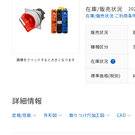
在庫/販売状況
20
在庫/販売状況 ご利用条
販売状況
機種区分
画像をクリックすると大きくなります
在庫状況
標準価格(税別)
詳細情報
定格/性能
外形図
取りつけ穴加工図
CAD