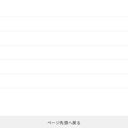
情報更新：2
情報更新：2
ードすることができます。
情報更新：
ログイン/会員登録
CCC認証
電波法
みください。
Yes
N/A
非含有証明書
※3
ページ先頭へ戻る
ダウンロードはこちら