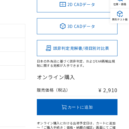
2D CADデータ
在庫・価格
無料テスト機
3D CADデータ
該非判定見解書/項目別対比表
日本の外為法に基づく該非判定、およびEAR再輸出規
制に関する見解が入手できます。
オンライン購入
¥ 2,910
販売価格（税込）
カートに追加
オンライン購入における出荷予定日は、カートに追加
～「ご購入手続き：価格・納期の確認」画面にてご確