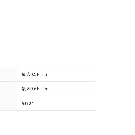
最大0.5N・m
最大0.6N・m
約90°