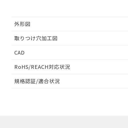
外形図
取りつけ穴加工図
CAD
ログイン/会員登録いただくと、CADデータをダウンロ
RoHS/REACH対応状況
規格認証/適合状況
EU RoHS
注意事項・凡例
UL認証
CSA認証
CEマーキング
ダウンロードデータをご利用いただく前に、以下を必ずお読
Yes
Yes
Yes
対応状況
対応予定月
※1
※2
ソフトウェアの使用条件
対応済み