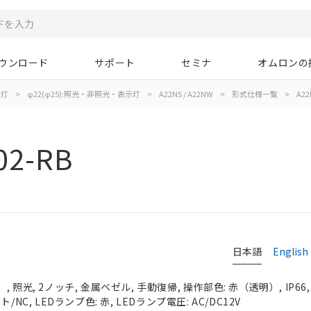
ウンロード
サポート
セミナ
オムロンの
示灯
>
φ22(φ25):照光・非照光・表示灯
>
A22NS / A22NW
>
形式仕様一覧
>
A22
02-RB
日本語
English
 照光, 2ノッチ, 金属ベゼル, 手動復帰, 操作部色: 赤（透明）, IP66
NC, LEDランプ色: 赤, LEDランプ電圧: AC/DC12V