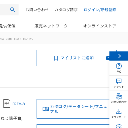
お問い合わせ
カタログ請求
ログイン/新規登録
検索
提供価値
販売ネットワーク
オンラインストア
NW-2MM-TRA-G102-RB
マイリストに追加
FAQ
チャット
お問い合わせ
PDF出力
カタログ/データシート/マニュ
アル
, ねじ端子台,
ダウンロード