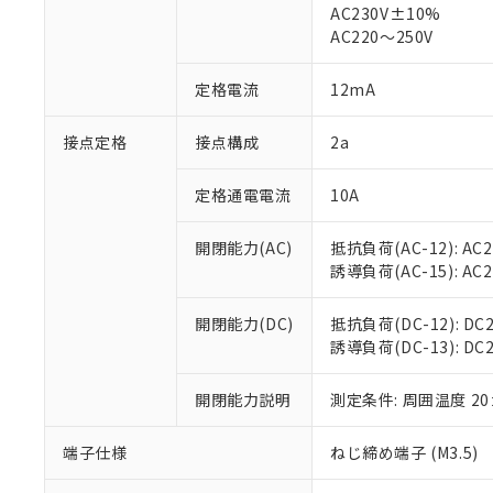
仕入先様の事情に
AC230V±10%
があります。
以下の条件をお読
AC220～250V
「○」：最大均質
「×」：最大均質
本サービスは
当社は、これ
*EU RoHS指令（10物
定格電流
12mA
「－」：未確認で
鉛(Pb) 1000ppm以下、
くものです。
う）を輸出ま
記
説明
六価クロム(Cr(Ⅵ)) 1
当社制御機器
などの必要な
フタル酸ビス(2-エチルヘ
号
*中国RoHS10物質の基準値 
接点定格
接点構成
2a
ル（DBP） 1000ppm
在庫状況およ
当社は規制貨
Pb(鉛) :1000ppm、 Hg
但し、RoHS指令で産
のであり、閲
ます。
Cr(Ⅵ)(六価クロム) : 
フタル酸エステル類の４
○
一定数以
DBP(フタル酸ジブチル) :
い。
当社は貴社製
定格通電電流
10A
DEHP(フタル酸ビス(2-エ
正式な納期状
置等に一切使
当社販売員に
※2 対応予定月
△
一定数に
当社は、貴社
開閉能力(AC)
抵抗負荷(AC-12): AC24
オムロン制御
また当社は、
※2 環境保護使
誘導負荷(AC-15): AC24V
在庫状況およ
部品在庫の切り替
たしません。
－
在庫なし
す。
「ｅ」：有害物質
機器販売
開閉能力(DC)
抵抗負荷(DC-12): DC24
マイパーツ機
「10」：通常の
誘導負荷(DC-13): DC24
ている必要が
味します。
空
受注生産
お客様が当ウ
※3 非含有証明
「－」：未確認で
白
が、当社の製
開閉能力説明
測定条件: 周囲温度 2
さい。
下記の非含有証明
※当社の共同
端子仕様
ねじ締め端子 (M3.5)
いる法人を指
EU RoHS指令（