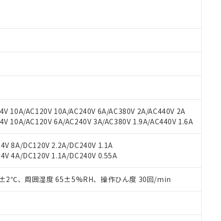
より、非含有部品としていたものが、含有品と判明した場合などやむ
みいただき、同意のうえご利用ください。
材料含有率が中国RoHSの基準値以下であることを示します。
材料含有率が中国RoHSの基準値を超えていることを示します。
、当社制御機器事業取扱商品の当社在庫状況および標準価格(税抜)
ら貴社製品のうち、外国為替および外国貿易法に定める商品（以下｢
質）：
す。当社販売部門へお問い合わせください。
 水銀(Hg) 1000ppm以下、 カドミウム(Cd) 100ppm以下、
たは国外への提供する場合は、日本国政府の輸出許可(または役務取
000ppm以下、ポリ臭化ビフェニル類(PBB) 1000ppm以下、ポリ臭化ジフェニルエーテル類(P
事業取扱商品の中には、本サービスの対象外となる商品もあること
手続きをとります。
キシル) (DEHP)(別名：DOP) 1000ppm以下、フタル酸ブチルベンジル（BBP） 100
(GB/T26572)：
以下、フタル酸ジイソブチル (DIBP) 1000ppm以下
び標準価格照会結果は、記載している更新日時点での社内データに
物を破棄する場合は、完全に破砕するなど、違法に輸出されないよ
(水銀) : 1000ppm、 Cd(カドミウム) : 100ppm、
業用監視および制御機器に対する適用除外項目は除く。
覧された時点での実際の在庫および標準価格とは異なる場合がある
1000ppm、 PBBs(ポリ臭化ビフェニル類) : 1000ppm、 PBDEs(ポリ臭化ジフェニルエーテル類
物質については閾値を超える意図的な使用がないことを確認しています。
上の在庫あり
 1000ppm、 DIBP(フタル酸ジイソブチル) : 1000ppm、 BBP(フタル酸ブチルベンジル) :
品を、核兵器、ミサイル、化学兵器、生物兵器またはその他武器並
チルヘキシル)) : 1000ppm
況および標準価格はお客様のお取引先、またはお客様担当のオムロ
用いたしません。
ご相談ください。
は満たないが在庫あり
製品を第三者に販売する場合は、上記1、2および3の内容を当該第
V 10A/AC120V 10A/AC240V 6A/AC380V 2A/AC440V 2A
機器販売店や当社販売拠点は「
販売ネットワーク
」をご確認くだ
販売先および販売に係わる関係者が違法に輸出するおそれがある場
用期限
 10A/AC120V 6A/AC240V 3A/AC380V 1.9A/AC440V 1.6A
び標準価格結果を当社の事前の承諾なく第三者に漏洩または開示し
え状況などにより、予定月が前後することがあります。
(最新の在庫状況については、お客様のお取引先、またはお客様担当
（10物質）のすべてが基準値以下であることを示します。
店・当社販売員にご確認ください)
V 8A/DC120V 2.2A/DC240V 1.1A
能（部品リスト作成サービス）をご利用いただくには、I-Webメン
使用状況下において有害物質が外部に漏えいし、環境に深刻な影響を
V 4A/DC120V 1.1A/DC240V 0.55A
あります。
機種、また在庫状況の情報を公開していない機種
ェブサイト上で当社にご登録された部品リストについて、当社およ
書ダウンロード
す。当社販売部門へお問い合わせください。
品・サービスに関するお客様との取引・商談に必要な範囲で利用す
0±2℃、周囲湿度 65±5%RH、操作ひん度 30回/min
合意する
キャンセル
書をダウンロードすることができます。
利用者とは、
"個人情報の共同利用に関して"
の「1.共同利用者の
します。
10物質）の非含有証明書