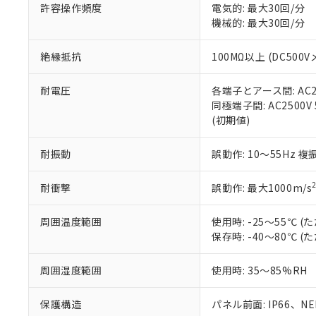
51物質の非含有証
許容操作頻度
電気的: 最大30回/分
※本証明書は発行
機械的: 最大30回/分
また、RoHS指
混在することから
絶縁抵抗
100MΩ以上 (DC5
既に当社にて対応
り割愛しておりま
耐電圧
各端子とアース間: AC250
同極端子間: AC2500V
(初期値)
耐振動
誤動作: 10～55Hz 複
耐衝撃
誤動作: 最大1000m/s
周囲温度範囲
使用時: -25～55℃
保存時: -40～80℃
周囲湿度範囲
使用時: 35～85%RH
保護構造
パネル前面: IP66、NEM