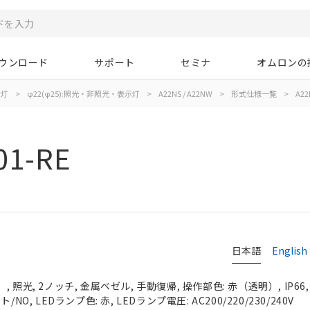
ウンロード
サポート
セミナ
オムロンの
示灯
>
φ22(φ25):照光・非照光・表示灯
>
A22NS / A22NW
>
形式仕様一覧
>
A22
01-RE
日本語
English
 照光, 2ノッチ, 金属ベゼル, 手動復帰, 操作部色: 赤（透明）, IP66
NO, LEDランプ色: 赤, LEDランプ電圧: AC200/220/230/240V