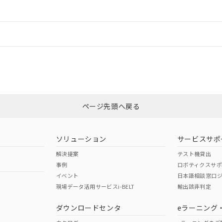
ードすることができます。
情報更新：
ログイン/会員登録
CCC認証
電波法
みください。
Yes
N/A
非含有証明書
※3
ページ先頭へ戻る
ダウンロードはこちら
型式承認
NK型式承認
ABS型式承認
韓国
（日本
（アメリカ
ソリューション
サービスサポ
舶規格）
船舶規格）
船舶規格）
解決提案
テスト機貸出
事例
ロボティクスサ
No
No
イベント
日本語相談窓口
現場データ活用サービスi-BELT
輸出該非判定
I)
PBBs
PBDEs
DBP
ダウンロードセンタ
eラーニング
この製品の規格認証/適合
その他の認証はこちらのページからご