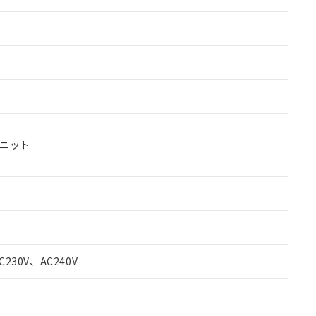
ユニット
 RoHS指令（10物質）の非含有に対応した製品が提供可能な商品です
oHS指令（10物質）の非含有に対応した製品に切り替える予定のある
C230V、AC240V
 RoHS指令（10物質）の非含有に非対応の商品で、対応品を出す予
 RoHS指令（10物質）の非含有の対応状況を調査中または確認中の
ンス料など無形物で、有害物質有無と関係のない商品です。
○×表