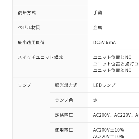
復帰方式
手動
ベゼル材質
金属
最小適用負荷
DC5V 6mA
スイッチユニット構成
ユニット位置1: NO
ユニット位置2: 点灯
ユニット位置3: NO
ランプ
照光部方式
LEDランプ
※1 対応状況
ランプ色
赤
対応済み：EU
対応予定：EU R
定格電圧
AC200V、AC220V、A
対応予定なし：EU
調査・確認中：EU
ご利用条件
使用電圧
AC200V±10%
非該当品：ライセ
AC220V±10%
※1 中国RoHS