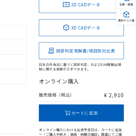
2D CADデータ
在庫・価格
無料テスト機
3D CADデータ
該非判定見解書/項目別対比表
日本の外為法に基づく該非判定、およびEAR再輸出規
制に関する見解が入手できます。
オンライン購入
¥ 2,910
販売価格（税込）
カートに追加
オンライン購入における出荷予定日は、カートに追加
～「ご購入手続き：価格・納期の確認」画面にてご確