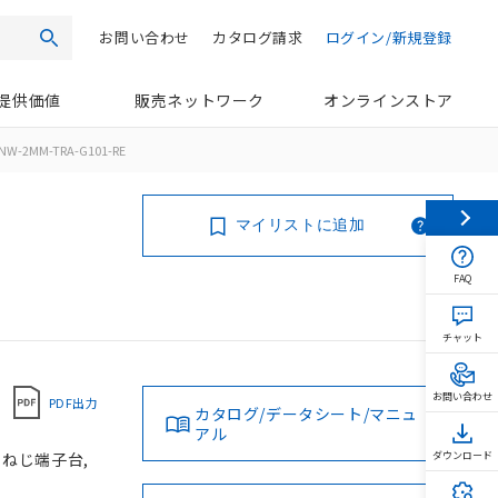
お問い合わせ
カタログ請求
ログイン/新規登録
検索
提供価値
販売ネットワーク
オンラインストア
NW-2MM-TRA-G101-RE
マイリストに追加
FAQ
チャット
お問い合わせ
PDF出力
カタログ/データシート/マニュ
アル
, ねじ端子台,
ダウンロード