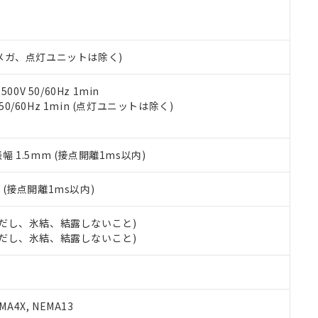
明書（当社基準）
日時点で非含有を証明するもので、過去に遡って非含有を証明するも
令のフタル酸エステル類４物質の対応では、対応完了までの期間は出
備考欄に対応日を記載しておりました。
00Vメガ、点灯ユニットは除く)
品への在庫切替を完了していることから、特段のことがない限り、20
す。
0V 50/60Hz 1min
 50/60Hz 1min (点灯ユニットは除く)
振幅 1.5mm (接点開離1ms以内)
2
(接点開離1ms以内)
 (ただし、氷結、結露しないこと)
 (ただし、氷結、結露しないこと)
A4X, NEMA13