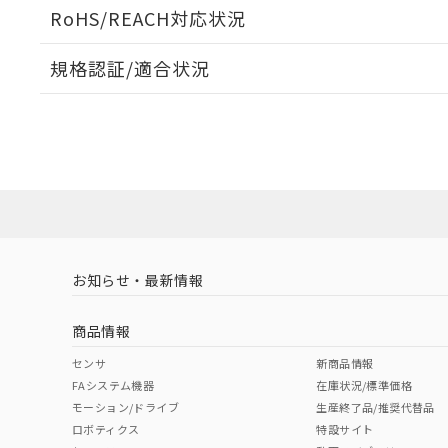
ログイン/会員登録いただくと、CADデータをダウンロ
RoHS/REACH対応状況
規格認証/適合状況
EU RoHS
注意事項・凡例
UL認証
CSA認証
CEマーキング
ダウンロードデータをご利用いただく前に、以下を必ずお読
Yes
Yes
Yes
対応状況
対応予定月
※1
※2
ソフトウェアの使用条件
対応済み
LR型式承認
DNV型式承認
BV型式承認
KR
（イギリス
（ノルウェー
（フランス
（
お知らせ・最新情報
中国 RoHS
注意事項・凡例
船舶規格）
船舶規格）
船舶規格）
船
商品情報
No
No
No
No
中国 RoHS表
※1 ※2
センサ
新商品情報
FAシステム機器
在庫状況/標準価格
Pb
Hg
Cd
Cr(V
モーション/ドライブ
生産終了品/推奨代替品
ロボティクス
特設サイト