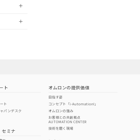
2026/7/29
ート
オムロンの提供価値
目指す姿
ポート
コンセプト「i-Automation!」
ジャパンデスク
オムロンの強み
お客様との共創拠点
AUTOMATION CENTER
DIBP
BBP
DEHP
環境保護
技術を磨く現場
・セミナ
状況ページへ
使用期限
検索ください