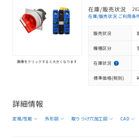
在庫/販売状況
20
在庫/販売状況 ご利用条
販売状況
機種区分
画像をクリックすると大きくなります
在庫状況
標準価格(税別)
詳細情報
定格/性能
外形図
取りつけ穴加工図
CAD