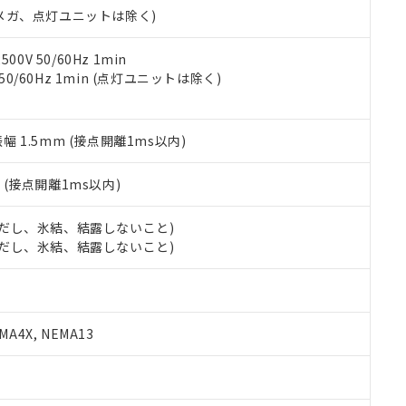
令のフタル酸エステル類４物質の対応では、対応完了までの期間は出
00Vメガ、点灯ユニットは除く)
備考欄に対応日を記載しておりました。
品への在庫切替を完了していることから、特段のことがない限り、20
0V 50/60Hz 1min
す。
 50/60Hz 1min (点灯ユニットは除く)
振幅 1.5mm (接点開離1ms以内)
2
(接点開離1ms以内)
 (ただし、氷結、結露しないこと)
 (ただし、氷結、結露しないこと)
A4X, NEMA13