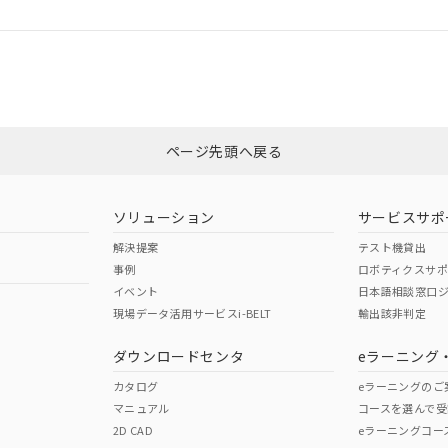
ログイン/会員登録
CCC認証
電波法
みください。
Yes
N/A
非含有証明書
※3
ページ先頭へ戻る
ダウンロードはこちら
型式承認
NK型式承認
ABS型式承認
韓国
（日本
（アメリカ
ソリューション
サービスサポ
舶規格）
船舶規格）
船舶規格）
解決提案
テスト機貸出
事例
ロボティクスサ
No
No
イベント
日本語相談窓口
現場データ活用サービスi-BELT
輸出該非判定
I)
PBBs
PBDEs
DBP
ダウンロードセンタ
eラーニング
この製品の規格認証/適合
その他の認証はこちらのページからご
カタログ
eラーニングのご
マニュアル
コースを選んで受
O
O
O
2D CAD
eラーニングコー