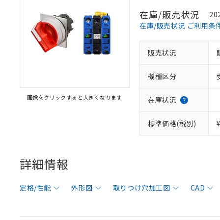
在庫/販売状況
20
在庫/販売状況 ご利用条
販売状況
機種区分
画像をクリックすると大きくなります
在庫状況
標準価格(税別)
詳細情報
定格/性能
外形図
取りつけ穴加工図
CAD