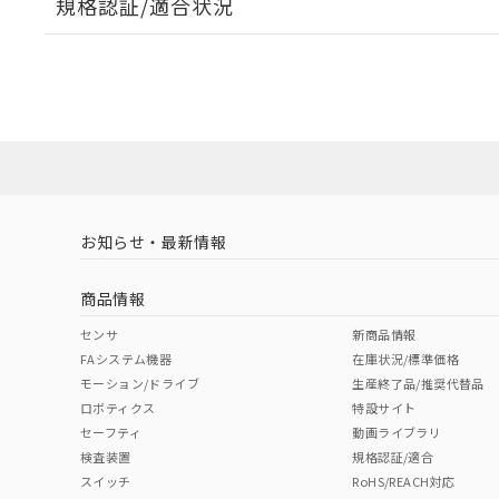
規格認証/適合状況
EU RoHS
注意事項・凡例
UL認証
CSA認証
CEマーキング
ダウンロードデータをご利用いただく前に、以下を必ずお読
Yes
Yes
Yes
対応状況
対応予定月
※1
※2
ソフトウェアの使用条件
対応済み
LR型式承認
DNV型式承認
BV型式承認
KR
（イギリス
（ノルウェー
（フランス
（
お知らせ・最新情報
中国 RoHS
注意事項・凡例
船舶規格）
船舶規格）
船舶規格）
船
商品情報
No
No
No
No
中国 RoHS表
※1 ※2
センサ
新商品情報
FAシステム機器
在庫状況/標準価格
Pb
Hg
Cd
Cr(V
モーション/ドライブ
生産終了品/推奨代替品
ロボティクス
特設サイト
セーフティ
動画ライブラリ
検査装置
規格認証/適合
X
O
O
O
スイッチ
RoHS/REACH対応