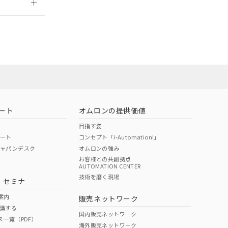
ート
オムロンの提供価値
目指す姿
ポート
コンセプト「i-Automation!」
ジャパンデスク
オムロンの強み
お客様との共創拠点
AUTOMATION CENTER
DIBP
BBP
DEHP
環境保護
技術を磨く現場
・セミナ
状況ページへ
使用期限
検索ください
案内
販売ネットワーク
講する
O
O
O
10
国内販売ネットワーク
ス一覧（PDF）
海外販売ネットワーク