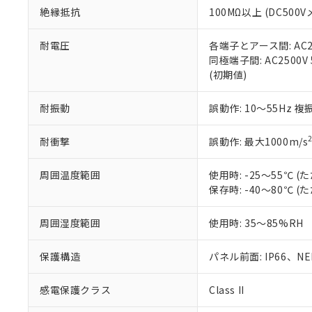
また、RoHS指
絶縁抵抗
100MΩ以上 (DC5
混在することから
既に当社にて対応
耐電圧
各端子とアース間: AC250
り割愛しておりま
同極端子間: AC2500V
(初期値)
耐振動
誤動作: 10～55Hz 複
耐衝撃
誤動作: 最大1000m/s
周囲温度範囲
使用時: -25～55℃
保存時: -40～80℃
周囲湿度範囲
使用時: 35～85%RH
保護構造
パネル前面: IP66、NEM
感電保護クラス
Class II