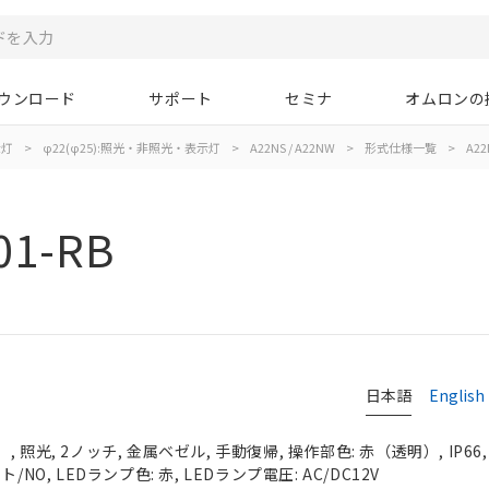
ウンロード
サポート
セミナ
オムロンの
示灯
>
φ22(φ25):照光・非照光・表示灯
>
A22NS / A22NW
>
形式仕様一覧
>
A22
01-RB
日本語
English
 照光, 2ノッチ, 金属ベゼル, 手動復帰, 操作部色: 赤（透明）, IP66
NO, LEDランプ色: 赤, LEDランプ電圧: AC/DC12V