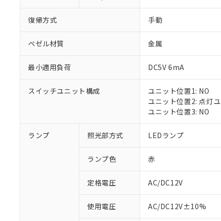
復帰方式
手動
ベゼル材質
金属
最小適用負荷
DC5V 6mA
スイッチユニット構成
ユニット位置1: NO
ユニット位置2: 点灯
ユニット位置3: NO
※1 対応状況
ランプ
照光部方式
LEDランプ
対応済み：EU
ランプ色
赤
対応予定：EU R
対応予定なし：EU
定格電圧
AC/DC12V
調査・確認中：EU
ご利用条件
非該当品：ライセ
※1 中国RoHS
使用電圧
AC/DC12V±10%
仕入先様の事情に
があります。
以下の条件をお読