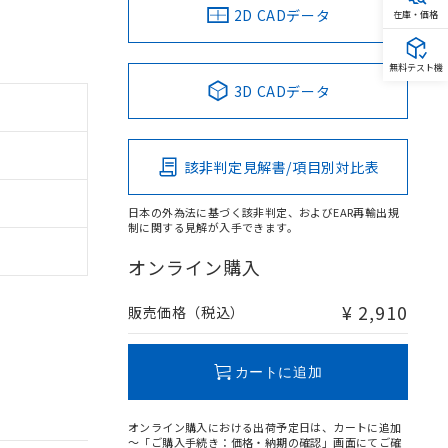
2D CADデータ
在庫・価格
無料テスト機
3D CADデータ
該非判定見解書/項目別対比表
日本の外為法に基づく該非判定、およびEAR再輸出規
制に関する見解が入手できます。
オンライン購入
¥ 2,910
販売価格（税込）
カートに追加
オンライン購入における出荷予定日は、カートに追加
～「ご購入手続き：価格・納期の確認」画面にてご確