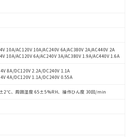
材料含有率が中国RoHSの基準値以下であることを示します。
材料含有率が中国RoHSの基準値を超えていることを示します。
、当社制御機器事業取扱商品の当社在庫状況および標準価格(税抜)
ら貴社製品のうち、外国為替および外国貿易法に定める商品（以下｢
質）：
す。当社販売部門へお問い合わせください。
 水銀(Hg) 1000ppm以下、 カドミウム(Cd) 100ppm以下、
たは国外への提供する場合は、日本国政府の輸出許可(または役務取
000ppm以下、ポリ臭化ビフェニル類(PBB) 1000ppm以下、ポリ臭化ジフェニルエーテル類(P
事業取扱商品の中には、本サービスの対象外となる商品もあること
手続きをとります。
キシル) (DEHP)(別名：DOP) 1000ppm以下、フタル酸ブチルベンジル（BBP） 100
(GB/T26572)：
以下、フタル酸ジイソブチル (DIBP) 1000ppm以下
び標準価格照会結果は、記載している更新日時点での社内データに
物を破棄する場合は、完全に破砕するなど、違法に輸出されないよ
(水銀) : 1000ppm、 Cd(カドミウム) : 100ppm、
業用監視および制御機器に対する適用除外項目は除く。
覧された時点での実際の在庫および標準価格とは異なる場合がある
1000ppm、 PBBs(ポリ臭化ビフェニル類) : 1000ppm、 PBDEs(ポリ臭化ジフェニルエーテル類
物質については閾値を超える意図的な使用がないことを確認しています。
上の在庫あり
 1000ppm、 DIBP(フタル酸ジイソブチル) : 1000ppm、 BBP(フタル酸ブチルベンジル) :
品を、核兵器、ミサイル、化学兵器、生物兵器またはその他武器並
チルヘキシル)) : 1000ppm
V 10A/AC120V 10A/AC240V 6A/AC380V 2A/AC440V 2A
況および標準価格はお客様のお取引先、またはお客様担当のオムロ
用いたしません。
 10A/AC120V 6A/AC240V 3A/AC380V 1.9A/AC440V 1.6A
ご相談ください。
は満たないが在庫あり
製品を第三者に販売する場合は、上記1、2および3の内容を当該第
機器販売店や当社販売拠点は「
販売ネットワーク
」をご確認くだ
販売先および販売に係わる関係者が違法に輸出するおそれがある場
用期限
び標準価格結果を当社の事前の承諾なく第三者に漏洩または開示し
え状況などにより、予定月が前後することがあります。
V 8A/DC120V 2.2A/DC240V 1.1A
(最新の在庫状況については、お客様のお取引先、またはお客様担当
V 4A/DC120V 1.1A/DC240V 0.55A
（10物質）のすべてが基準値以下であることを示します。
店・当社販売員にご確認ください)
能（部品リスト作成サービス）をご利用いただくには、I-Webメン
使用状況下において有害物質が外部に漏えいし、環境に深刻な影響を
あります。
0±2℃、周囲湿度 65±5%RH、操作ひん度 30回/min
機種、また在庫状況の情報を公開していない機種
ェブサイト上で当社にご登録された部品リストについて、当社およ
書ダウンロード
す。当社販売部門へお問い合わせください。
品・サービスに関するお客様との取引・商談に必要な範囲で利用す
合意する
キャンセル
書をダウンロードすることができます。
利用者とは、
"個人情報の共同利用に関して"
の「1.共同利用者の
します。
10物質）の非含有証明書
明書（当社基準）
日時点で非含有を証明するもので、過去に遡って非含有を証明するも