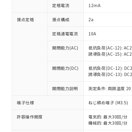
「○」：最大均質
定格電流
12mA
「×」：最大均質
本サービスは
当社は、これ
*EU RoHS指令（10物
「－」：未確認で
鉛(Pb) 1000ppm以下、
くものです。
う）を輸出ま
接点定格
接点構成
2a
記
説明
六価クロム(Cr(Ⅵ)) 1
当社制御機器
などの必要な
フタル酸ビス(2-エチルヘ
号
*中国RoHS10物質の基準値 
ル（DBP） 1000ppm
在庫状況およ
当社は規制貨
Pb(鉛) :1000ppm、 Hg
定格通電電流
10A
但し、RoHS指令で産
のであり、閲
ます。
Cr(Ⅵ)(六価クロム) : 
フタル酸エステル類の４
○
一定数以
DBP(フタル酸ジブチル) :
い。
当社は貴社製
DEHP(フタル酸ビス(2-エ
開閉能力(AC)
抵抗負荷(AC-12): AC24
正式な納期状
置等に一切使
誘導負荷(AC-15): AC24V
当社販売員に
※2 対応予定月
△
一定数に
当社は、貴社
オムロン制御
また当社は、
※2 環境保護使
在庫状況およ
部品在庫の切り替
たしません。
開閉能力(DC)
抵抗負荷(DC-12): DC24
－
在庫なし
す。
誘導負荷(DC-13): DC24
「ｅ」：有害物質
機器販売
マイパーツ機
「10」：通常の
ている必要が
味します。
開閉能力説明
測定条件: 周囲温度 2
空
受注生産
お客様が当ウ
※3 非含有証明
「－」：未確認で
白
が、当社の製
端子仕様
ねじ締め端子 (M3.5)
さい。
下記の非含有証明
※当社の共同
いる法人を指
許容操作頻度
電気的: 最大30回/分
EU RoHS指令（
機械的: 最大30回/分
51物質の非含有証
※本証明書は発行